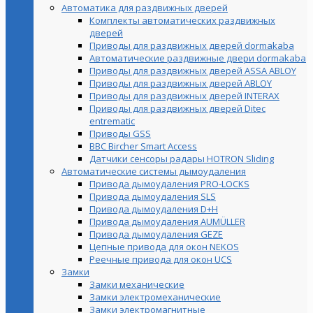
Автоматика для раздвижных дверей
Комплекты автоматических раздвижных
дверей
Приводы для раздвижных дверей dormakaba
Автоматические раздвижные двери dormakaba
Приводы для раздвижных дверей ASSA ABLOY
Приводы для раздвижных дверей ABLOY
Приводы для раздвижных дверей INTERAX
Приводы для раздвижных дверей Ditec
entrematic
Приводы GSS
BBC Bircher Smart Access
Датчики сенсоры радары HOTRON Sliding
Автоматические системы дымоудаления
Привода дымоудаления PRO-LOCKS
Привода дымоудаления SLS
Привода дымоудаления D+H
Привода дымоудаления AUMÜLLER
Привода дымоудаления GEZE
Цепные привода для окон NEKOS
Реечные привода для окон UСS
Замки
Замки механические
Замки электромеханические
Замки электромагнитные