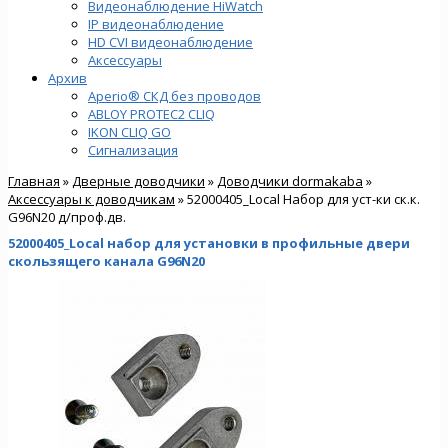
Видеонаблюдение HiWatch
IP видеонаблюдение
HD CVI видеонаблюдение
Аксессуары
Архив
Aperio® СКД без проводов
ABLOY PROTEC2 CLIQ
IKON CLIQ GO
Сигнализация
Главная
»
Дверные доводчики
»
Доводчики dormakaba
»
Аксессуары к доводчикам
» 52000405_Local Набор для уст-ки ск.к.
G96N20 д/проф.дв.
52000405_Local набор для установки в профильные двери
скользящего канала G96N20