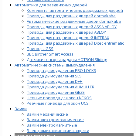
Автоматика для раздвижных дверей
Комплекты автоматических раздвижных дверей
Приводы для раздвижных дверей dormakaba
Автоматические раздвижные двери dormakaba
Приводы для раздвижных дверей ASSA ABLOY
Приводы для раздвижных дверей ABLOY
Приводы для раздвижных дверей INTERAX
Приводы для раздвижных дверей Ditec entrematic
Приводы GSS
BBC Bircher Smart Access
Датчики сенсоры радары HOTRON Sliding
Автоматические системы дымоудаления
Привода дымоудаления PRO-LOCKS
Привода дымоудаления SLS
Привода дымоудаления D+H
Привода дымоудаления AUMÜLLER
Привода дымоудаления GEZE
Цепные привода для окон NEKOS
Реечные привода для окон UСS
Замки
Замки механические
Замки электромеханические
Замки электромагнитные
Электромеханические защелки
Дверные доводчики