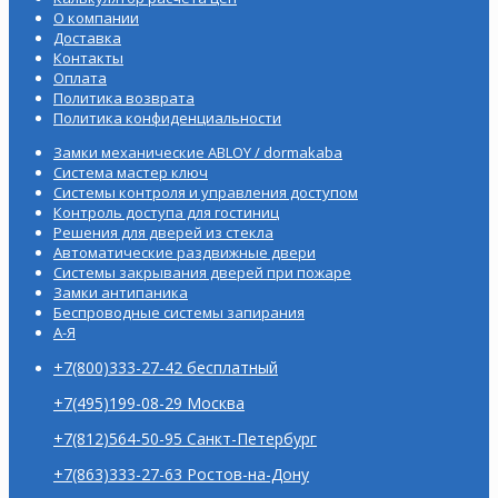
О компании
Доставка
Контакты
Оплата
Политика возврата
Политика конфиденциальности
Замки механические ABLOY / dormakaba
Система мастер ключ
Системы контроля и управления доступом
Контроль доступа для гостиниц
Решения для дверей из стекла
Автоматические раздвижные двери
Системы закрывания дверей при пожаре
Замки антипаника
Беспроводные системы запирания
А-Я
+7(800)333-27-42 бесплатный
+7(495)199-08-29 Москва
+7(812)564-50-95 Санкт-Петербург
+7(863)333-27-63 Ростов-на-Дону