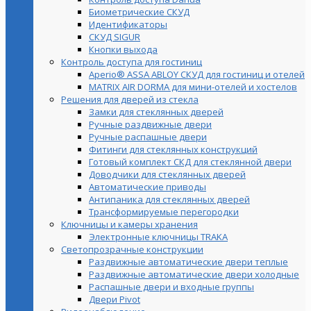
Биометрические СКУД
Идентификаторы
СКУД SIGUR
Кнопки выхода
Контроль доступа для гостиниц
Aperio® ASSA ABLOY СКУД для гостиниц и отелей
MATRIX AIR DORMA для мини-отелей и хостелов
Решения для дверей из стекла
Замки для стеклянных дверей
Ручные раздвижные двери
Ручные распашные двери
Фитинги для стеклянных конструкций
Готовый комплект СКД для стеклянной двери
Доводчики для стеклянных дверей
Автоматические приводы
Антипаника для стеклянных дверей
Трансформируемые перегородки
Ключницы и камеры хранения
Электронные ключницы TRAKA
Светопрозрачные конструкции
Раздвижные автоматические двери теплые
Раздвижные автоматические двери холодные
Распашные двери и входные группы
Двери Pivot