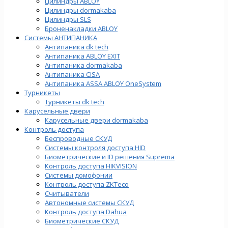
Цилиндры ABLOY
Цилиндры dormakaba
Цилиндры SLS
Броненакладки ABLOY
Системы АНТИПАНИКА
Антипаника dk tech
Антипаника ABLOY EXIT
Антипаника dormakaba
Антипаника СISA
Антипаника ASSA ABLOY OneSystem
Турникеты
Турникеты dk tech
Карусельные двери
Карусельные двери dormakaba
Контроль доступа
Беспроводные СКУД
Системы контроля доступа HID
Биометрические и ID решения Suprema
Контроль доступа HIKVISION
Системы домофонии
Контроль доступа ZKTeco
Считыватели
Автономные системы СКУД
Контроль доступа Dahua
Биометрические СКУД