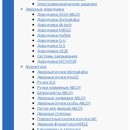
Электромеханические защелки
Дверные доводчики
Доводчики ASSA ABLOY
Доводчики dormakaba
Доводчики dk tech
Доводчики FARGO
Доводчики Hafele
Доводчики G-U
Доводчики SLS
Доводчики GEZE
Cистемы закрывания
Доводчики DICTATOR
Фурнитура
Дверные ручки dormakaba
Дверные ручки inox22
Ручки SLS
Ручки нажимные ABLOY
Шпингалеты ABLOY
Дверные задвижки ABLOY
Дверные ручки скобы ABLOY
Петли для дверей ABLOY
Дверные стопоры
Поворотные кнопки и ручки WC
Дверная фурнитура HAFELE
Ключевины и заглушки