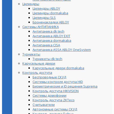
Цилиндры
Цилиндры ABLOY
Цилиндры dormakaba
Цилиндры SLS
Броненакладки ABLOY
Системы АНТИПАНИКА
Антипаника dk tech
Антипаника ABLOY EXIT
Антипаника dormakaba
Антипаника СISA
Антипаника ASSA ABLOY OneSystem
Турникеты
Турникеты dk tech
Карусельные двери
Карусельные двери dormakaba
Контроль доступа
Беспроводные СКУД
Системы контроля доступа HID
Биометрические и ID решения Suprema
Контроль доступа HIKVISION
Системы домофонии
Контроль доступа ZKTeco
Считыватели
Автономные системы СКУД
Контроль доступа Dahua