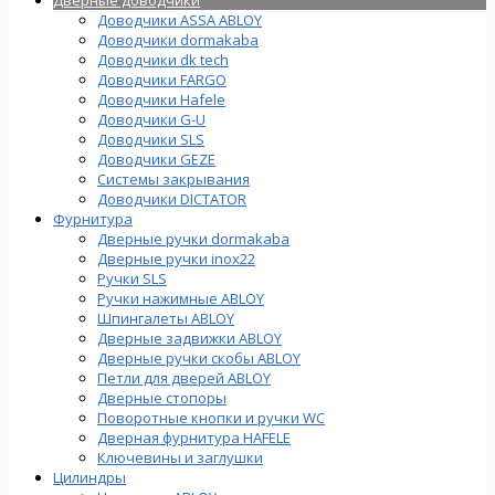
Доводчики ASSA ABLOY
Доводчики dormakaba
Доводчики dk tech
Доводчики FARGO
Доводчики Hafele
Доводчики G-U
Доводчики SLS
Доводчики GEZE
Cистемы закрывания
Доводчики DICTATOR
Фурнитура
Дверные ручки dormakaba
Дверные ручки inox22
Ручки SLS
Ручки нажимные ABLOY
Шпингалеты ABLOY
Дверные задвижки ABLOY
Дверные ручки скобы ABLOY
Петли для дверей ABLOY
Дверные стопоры
Поворотные кнопки и ручки WC
Дверная фурнитура HAFELE
Ключевины и заглушки
Цилиндры