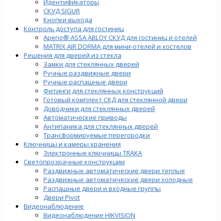
Идентификаторы
СКУД SIGUR
Кнопки выхода
Контроль доступа для гостиниц
Aperio® ASSA ABLOY СКУД для гостиниц и отелей
MATRIX AIR DORMA для мини-отелей и хостелов
Решения для дверей из стекла
Замки для стеклянных дверей
Ручные раздвижные двери
Ручные распашные двери
Фитинги для стеклянных конструкций
Готовый комплект СКД для стеклянной двери
Доводчики для стеклянных дверей
Автоматические приводы
Антипаника для стеклянных дверей
Трансформируемые перегородки
Ключницы и камеры хранения
Электронные ключницы TRAKA
Светопрозрачные конструкции
Раздвижные автоматические двери теплые
Раздвижные автоматические двери холодные
Распашные двери и входные группы
Двери Pivot
Видеонаблюдение
Видеонаблюдение HIKVISION