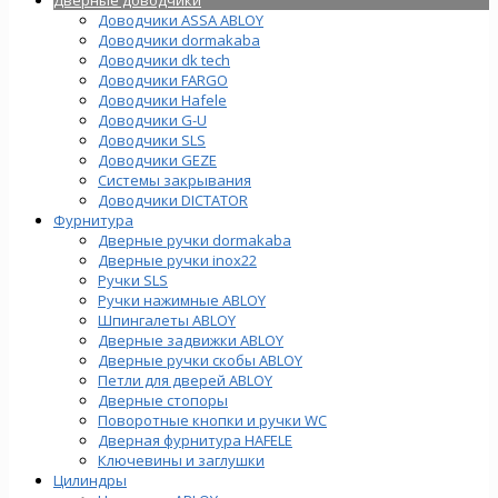
Доводчики ASSA ABLOY
Доводчики dormakaba
Доводчики dk tech
Доводчики FARGO
Доводчики Hafele
Доводчики G-U
Доводчики SLS
Доводчики GEZE
Cистемы закрывания
Доводчики DICTATOR
Фурнитура
Дверные ручки dormakaba
Дверные ручки inox22
Ручки SLS
Ручки нажимные ABLOY
Шпингалеты ABLOY
Дверные задвижки ABLOY
Дверные ручки скобы ABLOY
Петли для дверей ABLOY
Дверные стопоры
Поворотные кнопки и ручки WC
Дверная фурнитура HAFELE
Ключевины и заглушки
Цилиндры