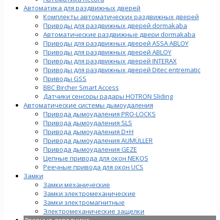
Автоматика для раздвижных дверей
Комплекты автоматических раздвижных дверей
Приводы для раздвижных дверей dormakaba
Автоматические раздвижные двери dormakaba
Приводы для раздвижных дверей ASSA ABLOY
Приводы для раздвижных дверей ABLOY
Приводы для раздвижных дверей INTERAX
Приводы для раздвижных дверей Ditec entrematic
Приводы GSS
BBC Bircher Smart Access
Датчики сенсоры радары HOTRON Sliding
Автоматические системы дымоудаления
Привода дымоудаления PRO-LOCKS
Привода дымоудаления SLS
Привода дымоудаления D+H
Привода дымоудаления AUMÜLLER
Привода дымоудаления GEZE
Цепные привода для окон NEKOS
Реечные привода для окон UСS
Замки
Замки механические
Замки электромеханические
Замки электромагнитные
Электромеханические защелки
Дверные доводчики