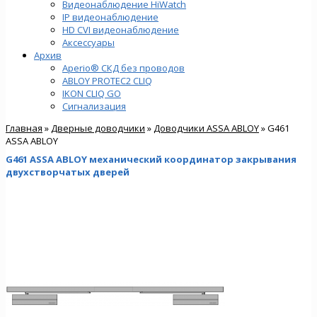
Видеонаблюдение HiWatch
IP видеонаблюдение
HD CVI видеонаблюдение
Аксессуары
Архив
Aperio® СКД без проводов
ABLOY PROTEC2 CLIQ
IKON CLIQ GO
Сигнализация
Главная
»
Дверные доводчики
»
Доводчики ASSA ABLOY
» G461
ASSA ABLOY
G461 ASSA ABLOY механический координатор закрывания
двухстворчатых дверей