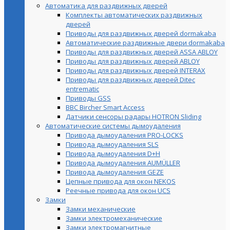
Автоматика для раздвижных дверей
Комплекты автоматических раздвижных
дверей
Приводы для раздвижных дверей dormakaba
Автоматические раздвижные двери dormakaba
Приводы для раздвижных дверей ASSA ABLOY
Приводы для раздвижных дверей ABLOY
Приводы для раздвижных дверей INTERAX
Приводы для раздвижных дверей Ditec
entrematic
Приводы GSS
BBC Bircher Smart Access
Датчики сенсоры радары HOTRON Sliding
Автоматические системы дымоудаления
Привода дымоудаления PRO-LOCKS
Привода дымоудаления SLS
Привода дымоудаления D+H
Привода дымоудаления AUMÜLLER
Привода дымоудаления GEZE
Цепные привода для окон NEKOS
Реечные привода для окон UСS
Замки
Замки механические
Замки электромеханические
Замки электромагнитные