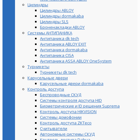
Цилиндры
Цилиндры ABLOY
Цилиндры dormakaba
Цилиндры SLS
Броненакладки ABLOY
Системы АНТИПАНИКА
Антипаника dk tech
Антипаника ABLOY EXIT
Антипаника dormakaba
Антипаника СISA
Антипаника ASSA ABLOY OneSystem
Турникеты
Турникеты dk tech
Карусельные двери
Карусельные двери dormakaba
Контроль доступа
Беспроводные СКУД
Системы контроля доступа HID
Биометрические и ID решения Suprema
Контроль доступа HIKVISION
Системы домофонии
Контроль доступа ZKTeco
Считыватели
Автономные системы СКУД
Контроль доступа Dahua