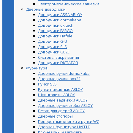
Электромеханические защелки
Дверные доводчики
Доводчики ASSA ABLOY
Доводчики dormakaba
Доводчики dk tech
Доводчики FARGO
Доводчики Hafele
Доводчики G-U
Доводчики SLS
Доводчики GEZE
Cистемы закрывания
Доводчики DICTATOR
Фурнитура
Дверные ручки dormakaba
Дверные ручки inox22
Ручки SLS
Ручки нажимные ABLOY
Шпингалеты ABLOY
Дверные задвижки ABLOY
Дверные ручки скобы ABLOY
Петли для дверей ABLOY
Дверные стопоры
Поворотные кнопки и ручки WC
Дверная фурнитура HAFELE
Ключевины и заглушки