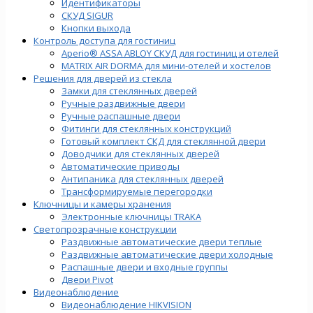
Идентификаторы
СКУД SIGUR
Кнопки выхода
Контроль доступа для гостиниц
Aperio® ASSA ABLOY СКУД для гостиниц и отелей
MATRIX AIR DORMA для мини-отелей и хостелов
Решения для дверей из стекла
Замки для стеклянных дверей
Ручные раздвижные двери
Ручные распашные двери
Фитинги для стеклянных конструкций
Готовый комплект СКД для стеклянной двери
Доводчики для стеклянных дверей
Автоматические приводы
Антипаника для стеклянных дверей
Трансформируемые перегородки
Ключницы и камеры хранения
Электронные ключницы TRAKA
Светопрозрачные конструкции
Раздвижные автоматические двери теплые
Раздвижные автоматические двери холодные
Распашные двери и входные группы
Двери Pivot
Видеонаблюдение
Видеонаблюдение HIKVISION