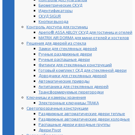
Биометрические СКУД
Идентификаторы
СКУД SIGUR
Кнопки выхода
Контроль доступа для гостиниц
Aperio® ASSA ABLOY СКУД для гостиниц и отелей
MATRIX AIR DORMA для мини-отелей и хостелов
Решения для дверей из стекла
Замки для стеклянных дверей
Ручные раздвижные двери
Ручные распашные двери
Фитинги для стеклянных конструкций
Готовый комплект СКД для стеклянной двери
Доводчики для стеклянных дверей
Автоматические приводы
Антипаника для стеклянных дверей
Трансформируемые перегородки
Ключницы и камеры хранения
Электронные ключницы TRAKA
Светопрозрачные конструкции
Раздвижные автоматические двери теплые
Раздвижные автоматические двери холодные
Распашные двери и входные группы
Двери Pivot