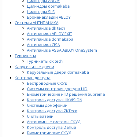
Цилиндры ABLOY
Цилиндры dormakaba
Цилиндры SLS
Броненакладки ABLOY
Системы АНТИПАНИКА
Антипаника dk tech
Антипаника ABLOY EXIT
Антипаника dormakaba
Антипаника СISA
Антипаника ASSA ABLOY OneSystem
Турникеты
Турникеты dk tech
Карусельные двери
Карусельные двери dormakaba
Контроль доступа
Беспроводные СКУД
Системы контроля доступа HID
Биометрические и ID решения Suprema
Контроль доступа HIKVISION
Системы домофонии
Контроль доступа ZKTeco
Считыватели
Автономные системы СКУД
Контроль доступа Dahua
Биометрические СКУД