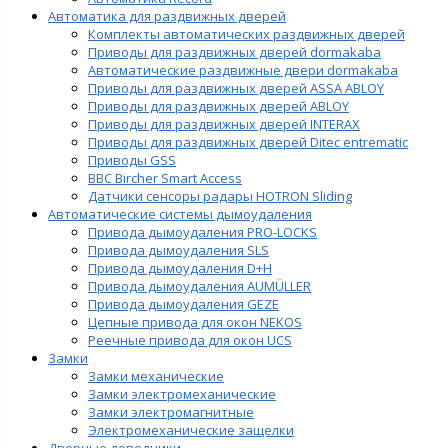
Автоматика для раздвижных дверей
Комплекты автоматических раздвижных дверей
Приводы для раздвижных дверей dormakaba
Автоматические раздвижные двери dormakaba
Приводы для раздвижных дверей ASSA ABLOY
Приводы для раздвижных дверей ABLOY
Приводы для раздвижных дверей INTERAX
Приводы для раздвижных дверей Ditec entrematic
Приводы GSS
BBC Bircher Smart Access
Датчики сенсоры радары HOTRON Sliding
Автоматические системы дымоудаления
Привода дымоудаления PRO-LOCKS
Привода дымоудаления SLS
Привода дымоудаления D+H
Привода дымоудаления AUMÜLLER
Привода дымоудаления GEZE
Цепные привода для окон NEKOS
Реечные привода для окон UСS
Замки
Замки механические
Замки электромеханические
Замки электромагнитные
Электромеханические защелки
Дверные доводчики