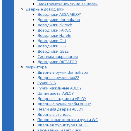
Электромеханические защелки
Дверные доводчики
Доводчики ASSA ABLOY
Доводчики dormakaba
Доводчики dk tech
Доводчики FARGO
Доводчики Hafele
Доводчики G-U
Доводчики SLS
Доводчики GEZE
Cистемы закрывания
Доводчики DICTATOR
Фурнитура
Дверные ручки dormakaba
Дверные ручки inox22
Ручки SLS
Ручки нажимные ABLOY
Шпингалеты ABLOY
Дверные задвижки ABLOY
Дверные ручки скобы ABLOY
Петли для дверей ABLOY
Дверные стопоры
Поворотные кнопки и ручки WC
Дверная фурнитура HAFELE
Ключевины и заглушки