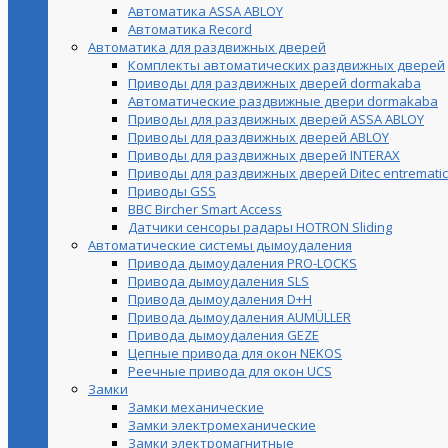
Автоматика ASSA ABLOY
Автоматика Record
Автоматика для раздвижных дверей
Комплекты автоматических раздвижных дверей
Приводы для раздвижных дверей dormakaba
Автоматические раздвижные двери dormakaba
Приводы для раздвижных дверей ASSA ABLOY
Приводы для раздвижных дверей ABLOY
Приводы для раздвижных дверей INTERAX
Приводы для раздвижных дверей Ditec entrematic
Приводы GSS
BBC Bircher Smart Access
Датчики сенсоры радары HOTRON Sliding
Автоматические системы дымоудаления
Привода дымоудаления PRO-LOCKS
Привода дымоудаления SLS
Привода дымоудаления D+H
Привода дымоудаления AUMÜLLER
Привода дымоудаления GEZE
Цепные привода для окон NEKOS
Реечные привода для окон UСS
Замки
Замки механические
Замки электромеханические
Замки электромагнитные