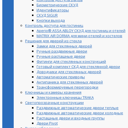
Биометрические СКУД
Идентификаторы
СКУД SIGUR
Кнопки выхода
Контроль доступа для гостиниц
Aperio® ASSA ABLOY СКУД для гостиниц и отелей
MATRIX AIR DORMA для мини-отелей и хостелов
Решения для дверей из стекла
Замки для стеклянных дверей
Ручные раздвижные двери
Ручные распашные двери
Фитинги для стеклянных конструкций
Готовый комплект СКД для стеклянной двери
Доводчики для стеклянных дверей
Автоматические приводы
Антипаника для стеклянных дверей
Трансформируемые перегородки
Ключницы и камеры хранения
Электронные ключницы TRAKA
Светопрозрачные конструкции
Раздвижные автоматические двери теплые
Раздвижные автоматические двери холодные
Распашные двери и входные группы
Двери Pivot