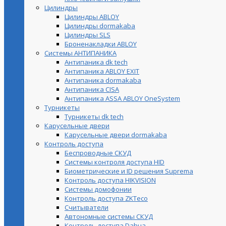
Цилиндры
Цилиндры ABLOY
Цилиндры dormakaba
Цилиндры SLS
Броненакладки ABLOY
Системы АНТИПАНИКА
Антипаника dk tech
Антипаника ABLOY EXIT
Антипаника dormakaba
Антипаника СISA
Антипаника ASSA ABLOY OneSystem
Турникеты
Турникеты dk tech
Карусельные двери
Карусельные двери dormakaba
Контроль доступа
Беспроводные СКУД
Системы контроля доступа HID
Биометрические и ID решения Suprema
Контроль доступа HIKVISION
Системы домофонии
Контроль доступа ZKTeco
Считыватели
Автономные системы СКУД
Контроль доступа Dahua