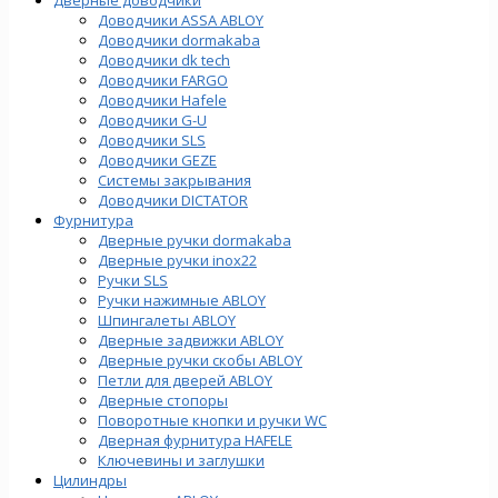
Доводчики ASSA ABLOY
Доводчики dormakaba
Доводчики dk tech
Доводчики FARGO
Доводчики Hafele
Доводчики G-U
Доводчики SLS
Доводчики GEZE
Cистемы закрывания
Доводчики DICTATOR
Фурнитура
Дверные ручки dormakaba
Дверные ручки inox22
Ручки SLS
Ручки нажимные ABLOY
Шпингалеты ABLOY
Дверные задвижки ABLOY
Дверные ручки скобы ABLOY
Петли для дверей ABLOY
Дверные стопоры
Поворотные кнопки и ручки WC
Дверная фурнитура HAFELE
Ключевины и заглушки
Цилиндры