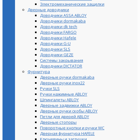
Электромеханические защелки
Дверные доводчики
Доводчики ASSA ABLOY
Доводчики dormakaba
Доводчики dk tech
Доводчики FARGO
Доводчики Hafele
Доводчики G-U
Доводчики SLS
Доводчики GEZE
Cистемы закрывания
Доводчики DICTATOR
Фурнитура
Дверные ручки dormakaba
Дверные ручки inox22
Ручки SLS
Ручки нажимные ABLOY
Шпингалеты ABLOY
Дверные задвижки ABLOY
Дверные ручки скобы ABLOY
Петли для дверей ABLOY
Дверные стопоры
Поворотные кнопки и ручки WC
Дверная фурнитура HAFELE
Ключевины и заглушки