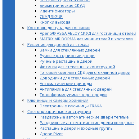
Биометрические СКУД
Идентификаторы
СКУД SIGUR
Кнопки выхода
Контроль доступа для гостиниц
Aperio® ASSA ABLOY СКУД для гостиниц и отелей
MATRIX AIR DORMA для мини-отелей и хостелов
Решения для дверей из стекла
Замки для стеклянных дверей
Ручные раздвижные двери
Ручные распашные двери
Фитинги для стеклянных конструкций
Готовый комплект СКД для стеклянной двери
Доводчики для стеклянных дверей
Автоматические приводы
Антипаника для стеклянных дверей
Трансформируемые перегородки
Ключницы и камеры хранения
Электронные ключницы TRAKA
Светопрозрачные конструкции
Раздвижные автоматические двери теплые
Раздвижные автоматические двери холодные
Распашные двери и входные группы
Двери Pivot