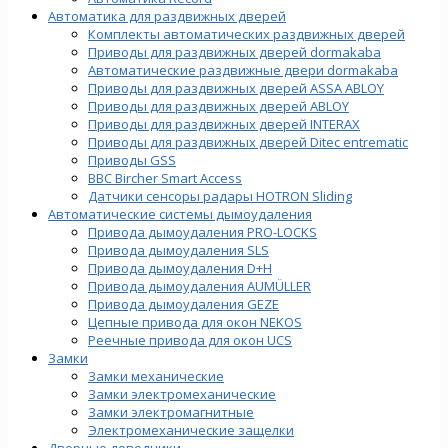
Автоматика для раздвижных дверей
Комплекты автоматических раздвижных дверей
Приводы для раздвижных дверей dormakaba
Автоматические раздвижные двери dormakaba
Приводы для раздвижных дверей ASSA ABLOY
Приводы для раздвижных дверей ABLOY
Приводы для раздвижных дверей INTERAX
Приводы для раздвижных дверей Ditec entrematic
Приводы GSS
BBC Bircher Smart Access
Датчики сенсоры радары HOTRON Sliding
Автоматические системы дымоудаления
Привода дымоудаления PRO-LOCKS
Привода дымоудаления SLS
Привода дымоудаления D+H
Привода дымоудаления AUMÜLLER
Привода дымоудаления GEZE
Цепные привода для окон NEKOS
Реечные привода для окон UСS
Замки
Замки механические
Замки электромеханические
Замки электромагнитные
Электромеханические защелки
Дверные доводчики