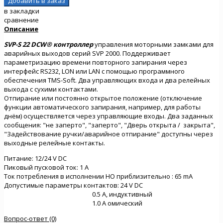
в закладки
сравнение
Описание
SVP-S 22 DCW®
контроллер
управления моторными замками для
аварийных выходов серий SVP 2000. Поддерживает
параметризацию времени повторного запирания через
интерфейс RS232, LON или LAN с помощью программного
обеспечения TMS-Soft. Два управляющих входа и два релейных
выхода с сухими контактами.
Отпирание или постоянно открытое положение (отключение
функции автоматического запирания, например, для работы
днём) осуществляется через управляющие входы. Два заданных
сообщения: "не заперто", "заперто", "Дверь открыта / закрыта",
"Задействование ручки/аварийное отпирание" доступны через
выходные релейные контакты.
Питание: 12/24 V DC
Пиковый пусковой ток: 1 A
Ток потребления в исполнении НО приблизительно : 65 mA
Допустимые параметры контактов: 24 V DC
0.5 A, индуктивный
1.0 A омический
Вопрос-ответ (0)