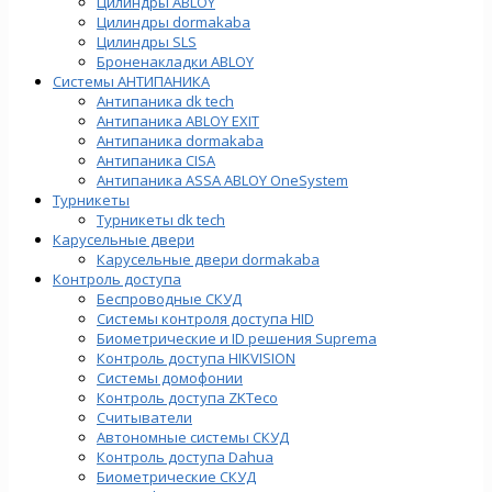
Цилиндры ABLOY
Цилиндры dormakaba
Цилиндры SLS
Броненакладки ABLOY
Системы АНТИПАНИКА
Антипаника dk tech
Антипаника ABLOY EXIT
Антипаника dormakaba
Антипаника СISA
Антипаника ASSA ABLOY OneSystem
Турникеты
Турникеты dk tech
Карусельные двери
Карусельные двери dormakaba
Контроль доступа
Беспроводные СКУД
Системы контроля доступа HID
Биометрические и ID решения Suprema
Контроль доступа HIKVISION
Системы домофонии
Контроль доступа ZKTeco
Считыватели
Автономные системы СКУД
Контроль доступа Dahua
Биометрические СКУД