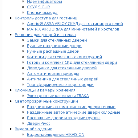
Идентификаторы
СКУД SIGUR
Кнопки выхода
Контроль доступа для гостиниц
Aperio® ASSA ABLOY СКУД для гостиниц и отелей
MATRIX AIR DORMA для мини-отелей и хостелов
Решения для дверей из стекла
Замки для стеклянных дверей
Ручные раздвижные двери
Ручные распашные двери
Фитинги для стеклянных конструкций
Готовый комплект СКД для стеклянной двери
Доводчики для стеклянных дверей
Автоматические приводы
Антипаника для стеклянных дверей
Трансформируемые перегородки
Ключницы и камеры хранения
Электронные ключницы TRAKA
Светопрозрачные конструкции
Раздвижные автоматические двери теплые
Раздвижные автоматические двери холодные
Распашные двери и входные группы
Двери Pivot
Видеонаблюдение
Видеонаблюдение HIKVISION