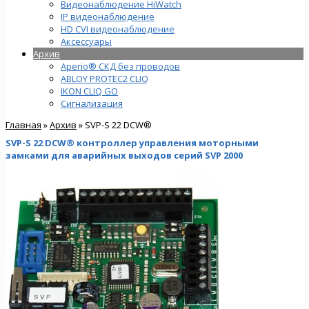
Видеонаблюдение HiWatch
IP видеонаблюдение
HD CVI видеонаблюдение
Аксессуары
Архив
Aperio® СКД без проводов
ABLOY PROTEC2 CLIQ
IKON CLIQ GO
Сигнализация
Главная
»
Архив
» SVP-S 22 DCW®
SVP-S 22 DCW® контроллер управления моторными
замками для аварийных выходов серий SVP 2000