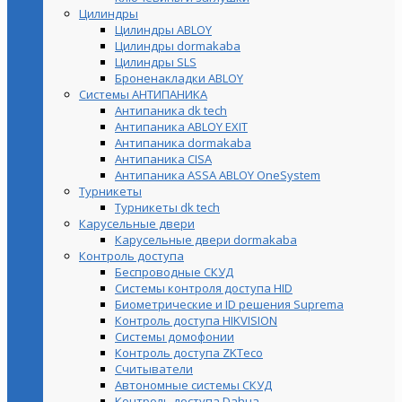
Цилиндры
Цилиндры ABLOY
Цилиндры dormakaba
Цилиндры SLS
Броненакладки ABLOY
Системы АНТИПАНИКА
Антипаника dk tech
Антипаника ABLOY EXIT
Антипаника dormakaba
Антипаника СISA
Антипаника ASSA ABLOY OneSystem
Турникеты
Турникеты dk tech
Карусельные двери
Карусельные двери dormakaba
Контроль доступа
Беспроводные СКУД
Системы контроля доступа HID
Биометрические и ID решения Suprema
Контроль доступа HIKVISION
Системы домофонии
Контроль доступа ZKTeco
Считыватели
Автономные системы СКУД
Контроль доступа Dahua