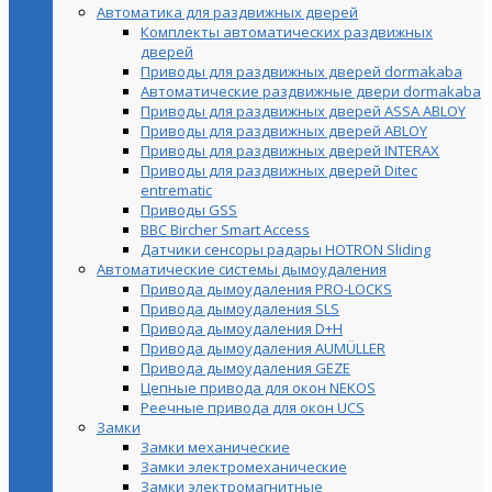
Автоматика для раздвижных дверей
Комплекты автоматических раздвижных
дверей
Приводы для раздвижных дверей dormakaba
Автоматические раздвижные двери dormakaba
Приводы для раздвижных дверей ASSA ABLOY
Приводы для раздвижных дверей ABLOY
Приводы для раздвижных дверей INTERAX
Приводы для раздвижных дверей Ditec
entrematic
Приводы GSS
BBC Bircher Smart Access
Датчики сенсоры радары HOTRON Sliding
Автоматические системы дымоудаления
Привода дымоудаления PRO-LOCKS
Привода дымоудаления SLS
Привода дымоудаления D+H
Привода дымоудаления AUMÜLLER
Привода дымоудаления GEZE
Цепные привода для окон NEKOS
Реечные привода для окон UСS
Замки
Замки механические
Замки электромеханические
Замки электромагнитные