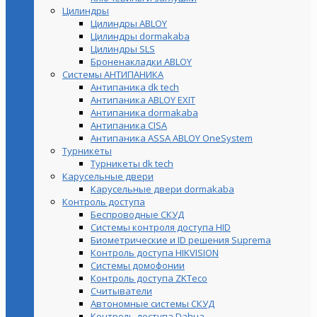
Цилиндры
Цилиндры ABLOY
Цилиндры dormakaba
Цилиндры SLS
Броненакладки ABLOY
Системы АНТИПАНИКА
Антипаника dk tech
Антипаника ABLOY EXIT
Антипаника dormakaba
Антипаника СISA
Антипаника ASSA ABLOY OneSystem
Турникеты
Турникеты dk tech
Карусельные двери
Карусельные двери dormakaba
Контроль доступа
Беспроводные СКУД
Системы контроля доступа HID
Биометрические и ID решения Suprema
Контроль доступа HIKVISION
Системы домофонии
Контроль доступа ZKTeco
Считыватели
Автономные системы СКУД
Контроль доступа Dahua