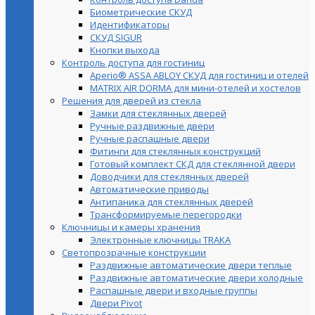
Биометрические СКУД
Идентификаторы
СКУД SIGUR
Кнопки выхода
Контроль доступа для гостиниц
Aperio® ASSA ABLOY СКУД для гостиниц и отелей
MATRIX AIR DORMA для мини-отелей и хостелов
Решения для дверей из стекла
Замки для стеклянных дверей
Ручные раздвижные двери
Ручные распашные двери
Фитинги для стеклянных конструкций
Готовый комплект СКД для стеклянной двери
Доводчики для стеклянных дверей
Автоматические приводы
Антипаника для стеклянных дверей
Трансформируемые перегородки
Ключницы и камеры хранения
Электронные ключницы TRAKA
Светопрозрачные конструкции
Раздвижные автоматические двери теплые
Раздвижные автоматические двери холодные
Распашные двери и входные группы
Двери Pivot