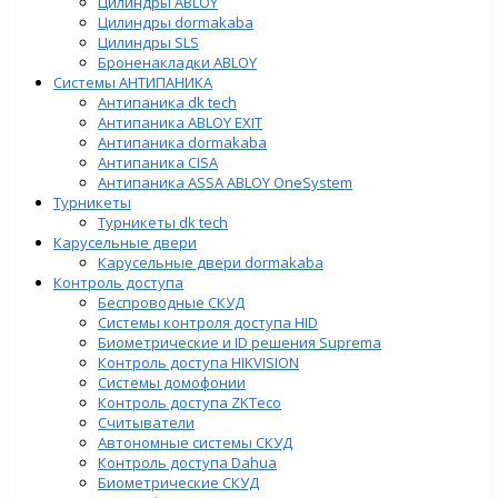
Цилиндры ABLOY
Цилиндры dormakaba
Цилиндры SLS
Броненакладки ABLOY
Системы АНТИПАНИКА
Антипаника dk tech
Антипаника ABLOY EXIT
Антипаника dormakaba
Антипаника СISA
Антипаника ASSA ABLOY OneSystem
Турникеты
Турникеты dk tech
Карусельные двери
Карусельные двери dormakaba
Контроль доступа
Беспроводные СКУД
Системы контроля доступа HID
Биометрические и ID решения Suprema
Контроль доступа HIKVISION
Системы домофонии
Контроль доступа ZKTeco
Считыватели
Автономные системы СКУД
Контроль доступа Dahua
Биометрические СКУД