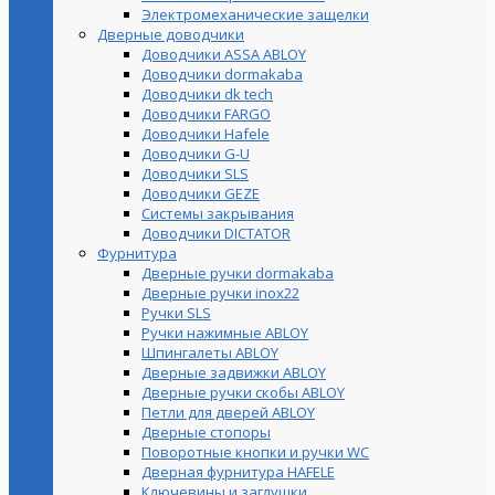
Электромеханические защелки
Дверные доводчики
Доводчики ASSA ABLOY
Доводчики dormakaba
Доводчики dk tech
Доводчики FARGO
Доводчики Hafele
Доводчики G-U
Доводчики SLS
Доводчики GEZE
Cистемы закрывания
Доводчики DICTATOR
Фурнитура
Дверные ручки dormakaba
Дверные ручки inox22
Ручки SLS
Ручки нажимные ABLOY
Шпингалеты ABLOY
Дверные задвижки ABLOY
Дверные ручки скобы ABLOY
Петли для дверей ABLOY
Дверные стопоры
Поворотные кнопки и ручки WC
Дверная фурнитура HAFELE
Ключевины и заглушки