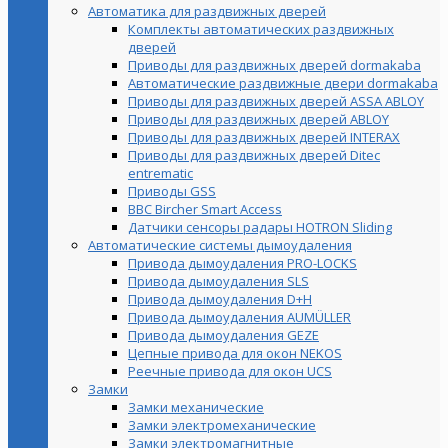
Автоматика для раздвижных дверей
Комплекты автоматических раздвижных
дверей
Приводы для раздвижных дверей dormakaba
Автоматические раздвижные двери dormakaba
Приводы для раздвижных дверей ASSA ABLOY
Приводы для раздвижных дверей ABLOY
Приводы для раздвижных дверей INTERAX
Приводы для раздвижных дверей Ditec
entrematic
Приводы GSS
BBC Bircher Smart Access
Датчики сенсоры радары HOTRON Sliding
Автоматические системы дымоудаления
Привода дымоудаления PRO-LOCKS
Привода дымоудаления SLS
Привода дымоудаления D+H
Привода дымоудаления AUMÜLLER
Привода дымоудаления GEZE
Цепные привода для окон NEKOS
Реечные привода для окон UСS
Замки
Замки механические
Замки электромеханические
Замки электромагнитные