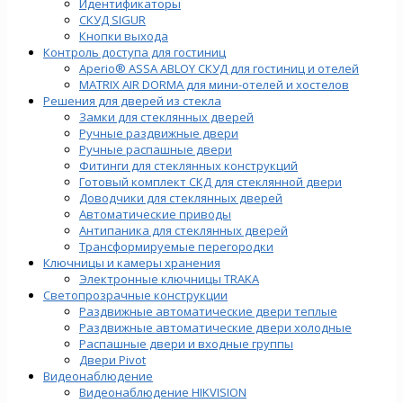
Идентификаторы
СКУД SIGUR
Кнопки выхода
Контроль доступа для гостиниц
Aperio® ASSA ABLOY СКУД для гостиниц и отелей
MATRIX AIR DORMA для мини-отелей и хостелов
Решения для дверей из стекла
Замки для стеклянных дверей
Ручные раздвижные двери
Ручные распашные двери
Фитинги для стеклянных конструкций
Готовый комплект СКД для стеклянной двери
Доводчики для стеклянных дверей
Автоматические приводы
Антипаника для стеклянных дверей
Трансформируемые перегородки
Ключницы и камеры хранения
Электронные ключницы TRAKA
Светопрозрачные конструкции
Раздвижные автоматические двери теплые
Раздвижные автоматические двери холодные
Распашные двери и входные группы
Двери Pivot
Видеонаблюдение
Видеонаблюдение HIKVISION