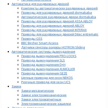
Автоматика для раздвижных дверей
Комплекты автоматических раздвижных дверей
Приводы для раздвижных дверей dormakaba
Автоматические раздвижные двери dormakaba
Приводы для раздвижных дверей ASSA ABLOY
Приводы для раздвижных дверей ABLOY
Приводы для раздвижных дверей INTERAX
Приводы для раздвижных дверей Ditec entrematic
Приводы GSS
BBC Bircher Smart Access
Датчики сенсоры радары HOTRON Sliding
Автоматические системы дымоудаления
Привода дымоудаления PRO-LOCKS
Привода дымоудаления SLS
Привода дымоудаления D+H
Привода дымоудаления AUMÜLLER
Привода дымоудаления GEZE
Цепные привода для окон NEKOS
Реечные привода для окон UСS
Замки
Замки механические
Замки электромеханические
Замки электромагнитные
Электромеханические защелки
Дверные доводчики