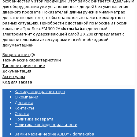
особенностей у этой продукции. Этот замок считается идеальным
для оборудования уже установленных дверей без уменьшения
дверного просвета. Показателей длины ручки в миллиметрах
достаточно для того, чтобы она использовалась комфортно в
разных ситуациях. Приобрести с доставкой по Москве и России
компания Про-Локс EM 300-2A
dormakaba
сдвоенный
электромагнит с удерживающей силой 2 Х 200 кг предлагает с
дополнительными аксессуарами и всей необходимой
документацией.
Вопрос-ответ (0)
Технические характеристики
Типовое применение
Документация
Аксессуары
Код для заказа
Калькулятор расчета цен
О компании
Доставка
Контакты
Оплата
Политика возврата
Политика конфиденциальности
Замки механические ABLOY / dormakaba