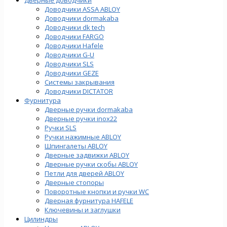
Доводчики ASSA ABLOY
Доводчики dormakaba
Доводчики dk tech
Доводчики FARGO
Доводчики Hafele
Доводчики G-U
Доводчики SLS
Доводчики GEZE
Cистемы закрывания
Доводчики DICTATOR
Фурнитура
Дверные ручки dormakaba
Дверные ручки inox22
Ручки SLS
Ручки нажимные ABLOY
Шпингалеты ABLOY
Дверные задвижки ABLOY
Дверные ручки скобы ABLOY
Петли для дверей ABLOY
Дверные стопоры
Поворотные кнопки и ручки WC
Дверная фурнитура HAFELE
Ключевины и заглушки
Цилиндры