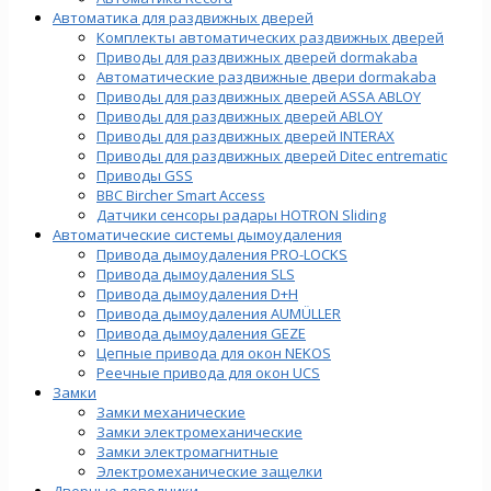
Автоматика для раздвижных дверей
Комплекты автоматических раздвижных дверей
Приводы для раздвижных дверей dormakaba
Автоматические раздвижные двери dormakaba
Приводы для раздвижных дверей ASSA ABLOY
Приводы для раздвижных дверей ABLOY
Приводы для раздвижных дверей INTERAX
Приводы для раздвижных дверей Ditec entrematic
Приводы GSS
BBC Bircher Smart Access
Датчики сенсоры радары HOTRON Sliding
Автоматические системы дымоудаления
Привода дымоудаления PRO-LOCKS
Привода дымоудаления SLS
Привода дымоудаления D+H
Привода дымоудаления AUMÜLLER
Привода дымоудаления GEZE
Цепные привода для окон NEKOS
Реечные привода для окон UСS
Замки
Замки механические
Замки электромеханические
Замки электромагнитные
Электромеханические защелки
Дверные доводчики