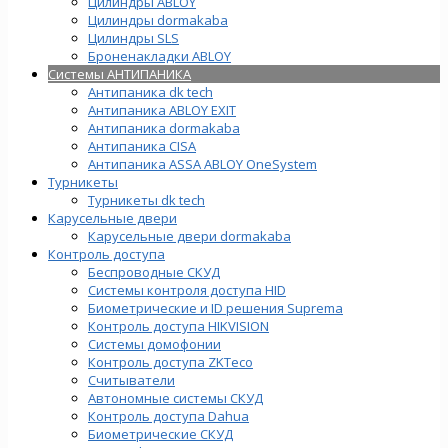
Цилиндры ABLOY
Цилиндры dormakaba
Цилиндры SLS
Броненакладки ABLOY
Системы АНТИПАНИКА
Антипаника dk tech
Антипаника ABLOY EXIT
Антипаника dormakaba
Антипаника СISA
Антипаника ASSA ABLOY OneSystem
Турникеты
Турникеты dk tech
Карусельные двери
Карусельные двери dormakaba
Контроль доступа
Беспроводные СКУД
Системы контроля доступа HID
Биометрические и ID решения Suprema
Контроль доступа HIKVISION
Системы домофонии
Контроль доступа ZKTeco
Считыватели
Автономные системы СКУД
Контроль доступа Dahua
Биометрические СКУД