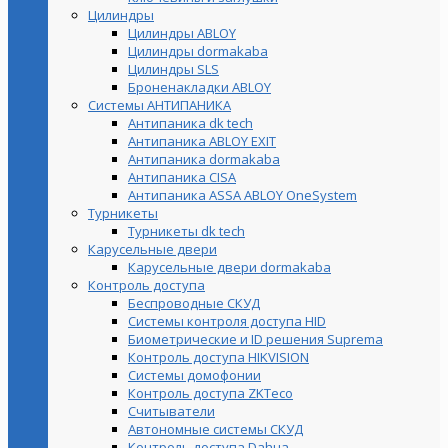
Цилиндры
Цилиндры ABLOY
Цилиндры dormakaba
Цилиндры SLS
Броненакладки ABLOY
Системы АНТИПАНИКА
Антипаника dk tech
Антипаника ABLOY EXIT
Антипаника dormakaba
Антипаника СISA
Антипаника ASSA ABLOY OneSystem
Турникеты
Турникеты dk tech
Карусельные двери
Карусельные двери dormakaba
Контроль доступа
Беспроводные СКУД
Системы контроля доступа HID
Биометрические и ID решения Suprema
Контроль доступа HIKVISION
Системы домофонии
Контроль доступа ZKTeco
Считыватели
Автономные системы СКУД
Контроль доступа Dahua