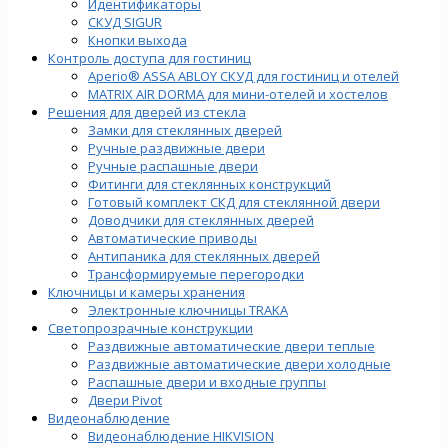
Идентификаторы
СКУД SIGUR
Кнопки выхода
Контроль доступа для гостиниц
Aperio® ASSA ABLOY СКУД для гостиниц и отелей
MATRIX AIR DORMA для мини-отелей и хостелов
Решения для дверей из стекла
Замки для стеклянных дверей
Ручные раздвижные двери
Ручные распашные двери
Фитинги для стеклянных конструкций
Готовый комплект СКД для стеклянной двери
Доводчики для стеклянных дверей
Автоматические приводы
Антипаника для стеклянных дверей
Трансформируемые перегородки
Ключницы и камеры хранения
Электронные ключницы TRAKA
Светопрозрачные конструкции
Раздвижные автоматические двери теплые
Раздвижные автоматические двери холодные
Распашные двери и входные группы
Двери Pivot
Видеонаблюдение
Видеонаблюдение HIKVISION