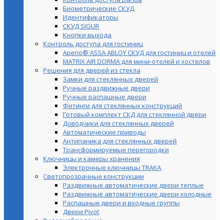
Биометрические СКУД
Идентификаторы
СКУД SIGUR
Кнопки выхода
Контроль доступа для гостиниц
Aperio® ASSA ABLOY СКУД для гостиниц и отелей
MATRIX AIR DORMA для мини-отелей и хостелов
Решения для дверей из стекла
Замки для стеклянных дверей
Ручные раздвижные двери
Ручные распашные двери
Фитинги для стеклянных конструкций
Готовый комплект СКД для стеклянной двери
Доводчики для стеклянных дверей
Автоматические приводы
Антипаника для стеклянных дверей
Трансформируемые перегородки
Ключницы и камеры хранения
Электронные ключницы TRAKA
Светопрозрачные конструкции
Раздвижные автоматические двери теплые
Раздвижные автоматические двери холодные
Распашные двери и входные группы
Двери Pivot