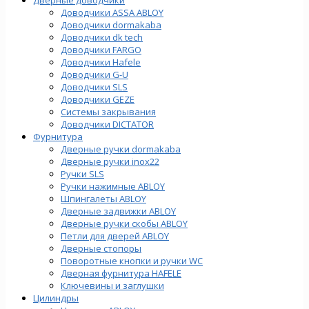
Доводчики ASSA ABLOY
Доводчики dormakaba
Доводчики dk tech
Доводчики FARGO
Доводчики Hafele
Доводчики G-U
Доводчики SLS
Доводчики GEZE
Cистемы закрывания
Доводчики DICTATOR
Фурнитура
Дверные ручки dormakaba
Дверные ручки inox22
Ручки SLS
Ручки нажимные ABLOY
Шпингалеты ABLOY
Дверные задвижки ABLOY
Дверные ручки скобы ABLOY
Петли для дверей ABLOY
Дверные стопоры
Поворотные кнопки и ручки WC
Дверная фурнитура HAFELE
Ключевины и заглушки
Цилиндры