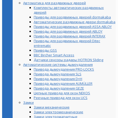
Автоматика для раздвижных дверей
Комплекты автоматических раздвижных
дверей
Приводы для раздвижных дверей dormakaba
Автоматические раздвижные двери dormakaba
Приводы для раздвижных дверей ASSA ABLOY
Приводы для раздвижных дверей ABLOY
Приводы для раздвижных дверей INTERAX
Приводы для раздвижных дверей Ditec
entrematic
Приводы GSS
BBC Bircher Smart Access
Датчики сенсоры радары HOTRON Sliding
Автоматические системы дымоудаления
Привода дымоудаления PRO-LOCKS
Привода дымоудаления SLS
Привода дымоудаления D+H
Привода дымоудаления AUMÜLLER
Привода дымоудаления GEZE
Цепные привода для окон NEKOS
Реечные привода для окон UСS
Замки
Замки механические
Замки электромеханические
Замки электромагнитные