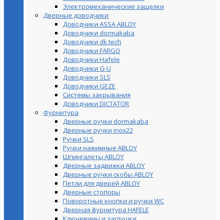
Электромеханические защелки
Дверные доводчики
Доводчики ASSA ABLOY
Доводчики dormakaba
Доводчики dk tech
Доводчики FARGO
Доводчики Hafele
Доводчики G-U
Доводчики SLS
Доводчики GEZE
Cистемы закрывания
Доводчики DICTATOR
Фурнитура
Дверные ручки dormakaba
Дверные ручки inox22
Ручки SLS
Ручки нажимные ABLOY
Шпингалеты ABLOY
Дверные задвижки ABLOY
Дверные ручки скобы ABLOY
Петли для дверей ABLOY
Дверные стопоры
Поворотные кнопки и ручки WC
Дверная фурнитура HAFELE
Ключевины и заглушки