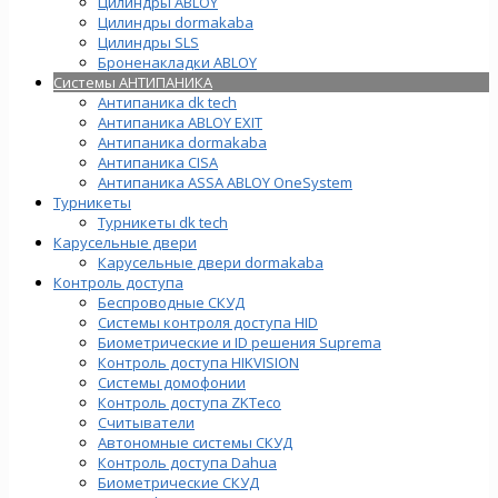
Цилиндры ABLOY
Цилиндры dormakaba
Цилиндры SLS
Броненакладки ABLOY
Системы АНТИПАНИКА
Антипаника dk tech
Антипаника ABLOY EXIT
Антипаника dormakaba
Антипаника СISA
Антипаника ASSA ABLOY OneSystem
Турникеты
Турникеты dk tech
Карусельные двери
Карусельные двери dormakaba
Контроль доступа
Беспроводные СКУД
Системы контроля доступа HID
Биометрические и ID решения Suprema
Контроль доступа HIKVISION
Системы домофонии
Контроль доступа ZKTeco
Считыватели
Автономные системы СКУД
Контроль доступа Dahua
Биометрические СКУД