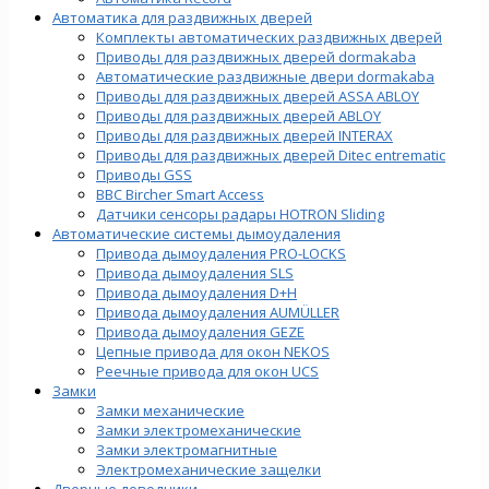
Автоматика для раздвижных дверей
Комплекты автоматических раздвижных дверей
Приводы для раздвижных дверей dormakaba
Автоматические раздвижные двери dormakaba
Приводы для раздвижных дверей ASSA ABLOY
Приводы для раздвижных дверей ABLOY
Приводы для раздвижных дверей INTERAX
Приводы для раздвижных дверей Ditec entrematic
Приводы GSS
BBC Bircher Smart Access
Датчики сенсоры радары HOTRON Sliding
Автоматические системы дымоудаления
Привода дымоудаления PRO-LOCKS
Привода дымоудаления SLS
Привода дымоудаления D+H
Привода дымоудаления AUMÜLLER
Привода дымоудаления GEZE
Цепные привода для окон NEKOS
Реечные привода для окон UСS
Замки
Замки механические
Замки электромеханические
Замки электромагнитные
Электромеханические защелки
Дверные доводчики