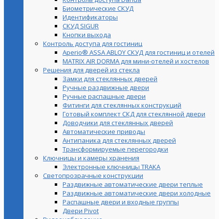
Биометрические СКУД
Идентификаторы
СКУД SIGUR
Кнопки выхода
Контроль доступа для гостиниц
Aperio® ASSA ABLOY СКУД для гостиниц и отелей
MATRIX AIR DORMA для мини-отелей и хостелов
Решения для дверей из стекла
Замки для стеклянных дверей
Ручные раздвижные двери
Ручные распашные двери
Фитинги для стеклянных конструкций
Готовый комплект СКД для стеклянной двери
Доводчики для стеклянных дверей
Автоматические приводы
Антипаника для стеклянных дверей
Трансформируемые перегородки
Ключницы и камеры хранения
Электронные ключницы TRAKA
Светопрозрачные конструкции
Раздвижные автоматические двери теплые
Раздвижные автоматические двери холодные
Распашные двери и входные группы
Двери Pivot