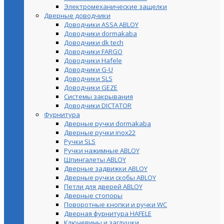
Электромеханические защелки
Дверные доводчики
Доводчики ASSA ABLOY
Доводчики dormakaba
Доводчики dk tech
Доводчики FARGO
Доводчики Hafele
Доводчики G-U
Доводчики SLS
Доводчики GEZE
Cистемы закрывания
Доводчики DICTATOR
Фурнитура
Дверные ручки dormakaba
Дверные ручки inox22
Ручки SLS
Ручки нажимные ABLOY
Шпингалеты ABLOY
Дверные задвижки ABLOY
Дверные ручки скобы ABLOY
Петли для дверей ABLOY
Дверные стопоры
Поворотные кнопки и ручки WC
Дверная фурнитура HAFELE
Ключевины и заглушки