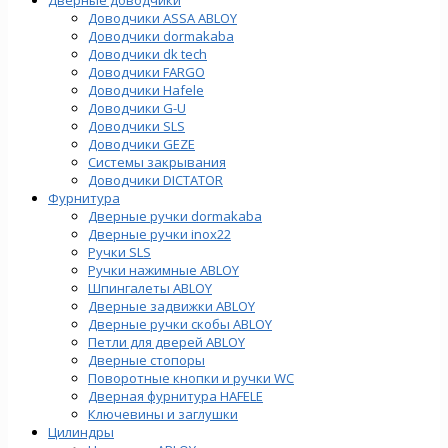
Доводчики ASSA ABLOY
Доводчики dormakaba
Доводчики dk tech
Доводчики FARGO
Доводчики Hafele
Доводчики G-U
Доводчики SLS
Доводчики GEZE
Cистемы закрывания
Доводчики DICTATOR
Фурнитура
Дверные ручки dormakaba
Дверные ручки inox22
Ручки SLS
Ручки нажимные ABLOY
Шпингалеты ABLOY
Дверные задвижки ABLOY
Дверные ручки скобы ABLOY
Петли для дверей ABLOY
Дверные стопоры
Поворотные кнопки и ручки WC
Дверная фурнитура HAFELE
Ключевины и заглушки
Цилиндры