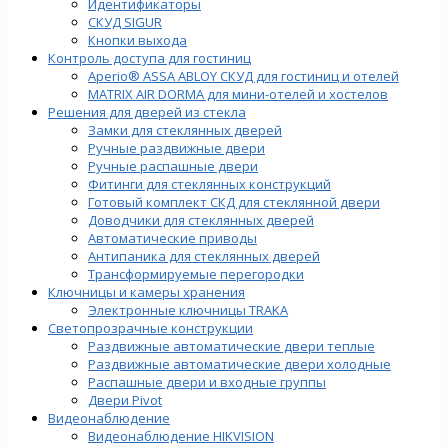
Идентификаторы
СКУД SIGUR
Кнопки выхода
Контроль доступа для гостиниц
Aperio® ASSA ABLOY СКУД для гостиниц и отелей
MATRIX AIR DORMA для мини-отелей и хостелов
Решения для дверей из стекла
Замки для стеклянных дверей
Ручные раздвижные двери
Ручные распашные двери
Фитинги для стеклянных конструкций
Готовый комплект СКД для стеклянной двери
Доводчики для стеклянных дверей
Автоматические приводы
Антипаника для стеклянных дверей
Трансформируемые перегородки
Ключницы и камеры хранения
Электронные ключницы TRAKA
Светопрозрачные конструкции
Раздвижные автоматические двери теплые
Раздвижные автоматические двери холодные
Распашные двери и входные группы
Двери Pivot
Видеонаблюдение
Видеонаблюдение HIKVISION