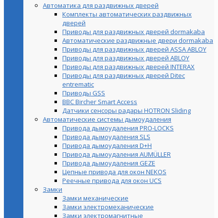
Автоматика для раздвижных дверей
Комплекты автоматических раздвижных
дверей
Приводы для раздвижных дверей dormakaba
Автоматические раздвижные двери dormakaba
Приводы для раздвижных дверей ASSA ABLOY
Приводы для раздвижных дверей ABLOY
Приводы для раздвижных дверей INTERAX
Приводы для раздвижных дверей Ditec
entrematic
Приводы GSS
BBC Bircher Smart Access
Датчики сенсоры радары HOTRON Sliding
Автоматические системы дымоудаления
Привода дымоудаления PRO-LOCKS
Привода дымоудаления SLS
Привода дымоудаления D+H
Привода дымоудаления AUMÜLLER
Привода дымоудаления GEZE
Цепные привода для окон NEKOS
Реечные привода для окон UСS
Замки
Замки механические
Замки электромеханические
Замки электромагнитные