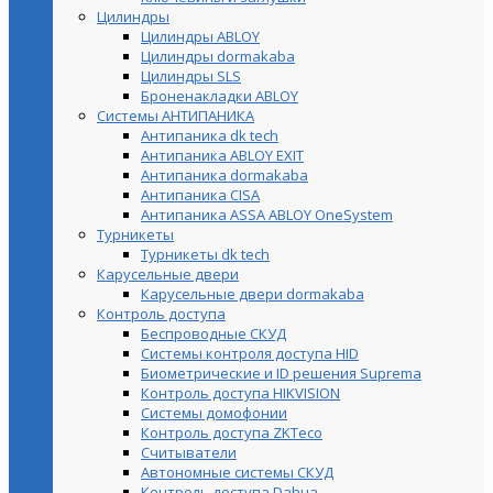
Цилиндры
Цилиндры ABLOY
Цилиндры dormakaba
Цилиндры SLS
Броненакладки ABLOY
Системы АНТИПАНИКА
Антипаника dk tech
Антипаника ABLOY EXIT
Антипаника dormakaba
Антипаника СISA
Антипаника ASSA ABLOY OneSystem
Турникеты
Турникеты dk tech
Карусельные двери
Карусельные двери dormakaba
Контроль доступа
Беспроводные СКУД
Системы контроля доступа HID
Биометрические и ID решения Suprema
Контроль доступа HIKVISION
Системы домофонии
Контроль доступа ZKTeco
Считыватели
Автономные системы СКУД
Контроль доступа Dahua