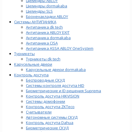
Цилиндры ABLOY
Цилиндры dormakaba
Цилиндры SLS
Броненакладки ABLOY
Системы АНТИПАНИКА
Антипаника dk tech
Антипаника ABLOY EXIT
Антипаника dormakaba
Антипаника СISA
Антипаника ASSA ABLOY OneSystem
Турникеты
Турникеты dk tech
Карусельные двери
Карусельные двери dormakaba
Контроль доступа
Беспроводные СКУД
Системы контроля доступа HID
Биометрические и ID решения Suprema
Контроль доступа HIKVISION
Системы домофонии
Контроль доступа ZKTeco
Считыватели
Автономные системы СКУД
Контроль доступа Dahua
Биометрические СКУД