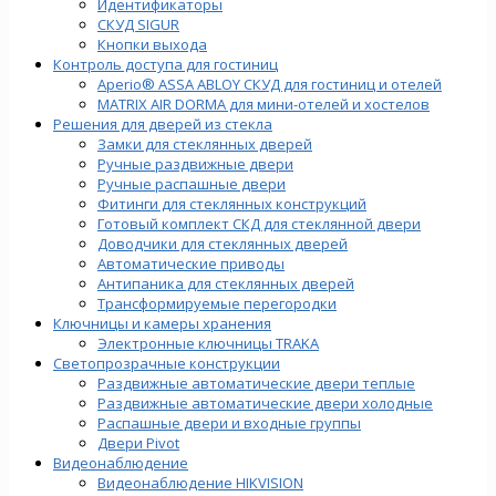
Идентификаторы
СКУД SIGUR
Кнопки выхода
Контроль доступа для гостиниц
Aperio® ASSA ABLOY СКУД для гостиниц и отелей
MATRIX AIR DORMA для мини-отелей и хостелов
Решения для дверей из стекла
Замки для стеклянных дверей
Ручные раздвижные двери
Ручные распашные двери
Фитинги для стеклянных конструкций
Готовый комплект СКД для стеклянной двери
Доводчики для стеклянных дверей
Автоматические приводы
Антипаника для стеклянных дверей
Трансформируемые перегородки
Ключницы и камеры хранения
Электронные ключницы TRAKA
Светопрозрачные конструкции
Раздвижные автоматические двери теплые
Раздвижные автоматические двери холодные
Распашные двери и входные группы
Двери Pivot
Видеонаблюдение
Видеонаблюдение HIKVISION