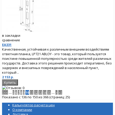
в закладки
сравнение
EA331
Качественная, устойчивая к различным внешним воздействиям
ответная планка, LP721 ABLOY - это товар, который пользуется
поистине повышенной популярностью среди жителей различных
государств. Доставка этого решения происходит оперативно, без
задержек и внезапных повреждений в населенный пункт,
который ..
2 153 р.
|<
<
....
5
6
7
8
9
10
11
12
13
14
15
....
>
>|
Показано с 136 по 150 из 366 (страниц: 25)
Калькулятор расчета цен
О компании
Доставка