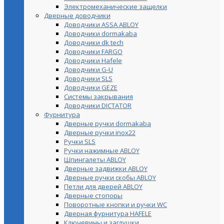
Электромеханические защелки
Дверные доводчики
Доводчики ASSA ABLOY
Доводчики dormakaba
Доводчики dk tech
Доводчики FARGO
Доводчики Hafele
Доводчики G-U
Доводчики SLS
Доводчики GEZE
Cистемы закрывания
Доводчики DICTATOR
Фурнитура
Дверные ручки dormakaba
Дверные ручки inox22
Ручки SLS
Ручки нажимные ABLOY
Шпингалеты ABLOY
Дверные задвижки ABLOY
Дверные ручки скобы ABLOY
Петли для дверей ABLOY
Дверные стопоры
Поворотные кнопки и ручки WC
Дверная фурнитура HAFELE
Ключевины и заглушки