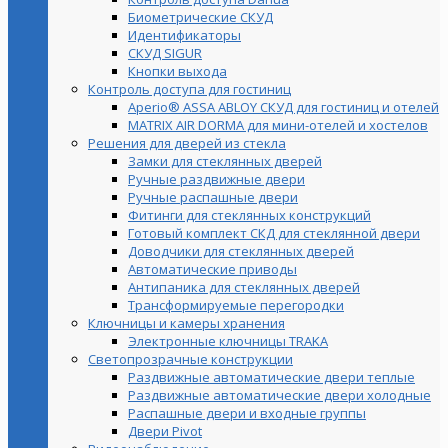
Биометрические СКУД
Идентификаторы
СКУД SIGUR
Кнопки выхода
Контроль доступа для гостиниц
Aperio® ASSA ABLOY СКУД для гостиниц и отелей
MATRIX AIR DORMA для мини-отелей и хостелов
Решения для дверей из стекла
Замки для стеклянных дверей
Ручные раздвижные двери
Ручные распашные двери
Фитинги для стеклянных конструкций
Готовый комплект СКД для стеклянной двери
Доводчики для стеклянных дверей
Автоматические приводы
Антипаника для стеклянных дверей
Трансформируемые перегородки
Ключницы и камеры хранения
Электронные ключницы TRAKA
Светопрозрачные конструкции
Раздвижные автоматические двери теплые
Раздвижные автоматические двери холодные
Распашные двери и входные группы
Двери Pivot