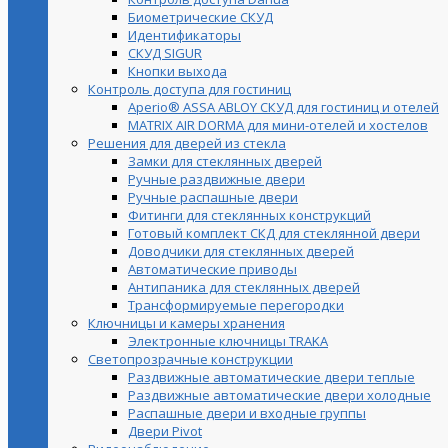
Биометрические СКУД
Идентификаторы
СКУД SIGUR
Кнопки выхода
Контроль доступа для гостиниц
Aperio® ASSA ABLOY СКУД для гостиниц и отелей
MATRIX AIR DORMA для мини-отелей и хостелов
Решения для дверей из стекла
Замки для стеклянных дверей
Ручные раздвижные двери
Ручные распашные двери
Фитинги для стеклянных конструкций
Готовый комплект СКД для стеклянной двери
Доводчики для стеклянных дверей
Автоматические приводы
Антипаника для стеклянных дверей
Трансформируемые перегородки
Ключницы и камеры хранения
Электронные ключницы TRAKA
Светопрозрачные конструкции
Раздвижные автоматические двери теплые
Раздвижные автоматические двери холодные
Распашные двери и входные группы
Двери Pivot