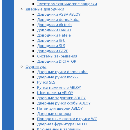
Электромеханические защелки
Дверные доводчики
Доводчики ASSA ABLOY
Доводчики dormakaba
Доводчики dk tech
Доводчики FARGO
Доводчики Hafele
Доводчики G-U
Доводчики SLS
Доводчики GEZE
Cистемы закрывания
Доводчики DICTATOR
Фурнитура
Дверные ручки dormakaba
Дверные ручки inox22
Ручки SLS
Ручки нажимные ABLOY
Шпингалеты ABLOY
Дверные задвижки ABLOY
Дверные ручки скобы ABLOY
Петли для дверей ABLOY
Дверные стопоры
Поворотные кнопки и ручки WC
Дверная фурнитура HAFELE
Ключевины и заглушки