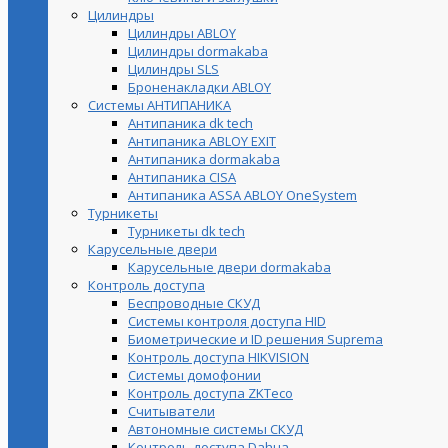
Цилиндры
Цилиндры ABLOY
Цилиндры dormakaba
Цилиндры SLS
Броненакладки ABLOY
Системы АНТИПАНИКА
Антипаника dk tech
Антипаника ABLOY EXIT
Антипаника dormakaba
Антипаника СISA
Антипаника ASSA ABLOY OneSystem
Турникеты
Турникеты dk tech
Карусельные двери
Карусельные двери dormakaba
Контроль доступа
Беспроводные СКУД
Системы контроля доступа HID
Биометрические и ID решения Suprema
Контроль доступа HIKVISION
Системы домофонии
Контроль доступа ZKTeco
Считыватели
Автономные системы СКУД
Контроль доступа Dahua