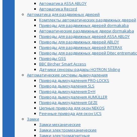
Автоматика ASSA ABLOY
Автоматика Record
Автоматика для раздвижных дверей
Комплекты автоматических раздвижных дверей
Приводы для раздвижных дверей dormakaba
Автоматические раздвижные двери dormakaba
Приводы для раздвижных дверей ASSA ABLOY
Приводы для раздвижных дверей ABLOY
Приводы для раздвижных дверей INTERAX
Приводы для раздвижных дверей Ditec entrematic
Приводы GSS
BBC Bircher Smart Access
Датчики сенсоры радары HOTRON Sliding
Автоматические системы дымоудаления
Привода дымоудаления PRO-LOCKS
Привода дымоудаления SLS
Привода дымоудаления D+H
Привода дымоудаления AUMÜLLER
Привода дымоудаления GEZE
Цепные привода для окон NEKOS
Реечные привода для окон UСS
Замки
Замки механические
Замки электромеханические
Замки электромагнитные