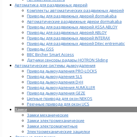
Автоматика для раздвижных дверей
Комплекты автоматических раздвижных дверей
Приводы для раздвижных дверей dormakaba
Автоматические раздвижные двери dormakaba
Приводы для раздвижных дверей ASSA ABLOY
Приводы для раздвижных дверей ABLOY
Приводы для раздвижных дверей INTERAX
Приводы для раздвижных дверей Ditec entrematic
Приводы GSS
BBC Bircher Smart Access
Датчики сенсоры радары HOTRON Sliding
Автоматические системы дымоудаления
Привода дымоудаления PRO-LOCKS
Привода дымоудаления SLS
Привода дымоудаления D+H
Привода дымоудаления AUMÜLLER
Привода дымоудаления GEZE
Цепные привода для окон NEKOS
Реечные привода для окон UСS
Замки
Замки механические
Замки электромеханические
Замки электромагнитные
Электромеханические защелки
Дверные доводчики