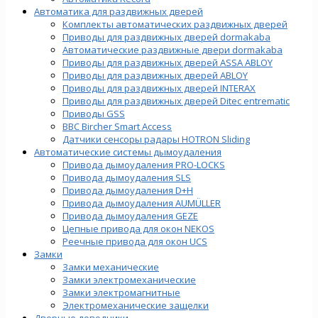
Автоматика для раздвижных дверей
Комплекты автоматических раздвижных дверей
Приводы для раздвижных дверей dormakaba
Автоматические раздвижные двери dormakaba
Приводы для раздвижных дверей ASSA ABLOY
Приводы для раздвижных дверей ABLOY
Приводы для раздвижных дверей INTERAX
Приводы для раздвижных дверей Ditec entrematic
Приводы GSS
BBC Bircher Smart Access
Датчики сенсоры радары HOTRON Sliding
Автоматические системы дымоудаления
Привода дымоудаления PRO-LOCKS
Привода дымоудаления SLS
Привода дымоудаления D+H
Привода дымоудаления AUMÜLLER
Привода дымоудаления GEZE
Цепные привода для окон NEKOS
Реечные привода для окон UСS
Замки
Замки механические
Замки электромеханические
Замки электромагнитные
Электромеханические защелки
Дверные доводчики