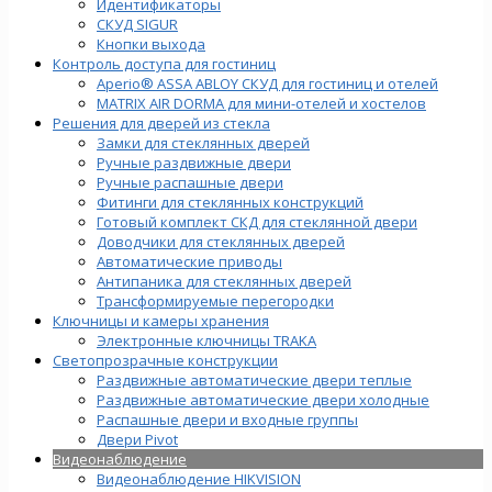
Идентификаторы
СКУД SIGUR
Кнопки выхода
Контроль доступа для гостиниц
Aperio® ASSA ABLOY СКУД для гостиниц и отелей
MATRIX AIR DORMA для мини-отелей и хостелов
Решения для дверей из стекла
Замки для стеклянных дверей
Ручные раздвижные двери
Ручные распашные двери
Фитинги для стеклянных конструкций
Готовый комплект СКД для стеклянной двери
Доводчики для стеклянных дверей
Автоматические приводы
Антипаника для стеклянных дверей
Трансформируемые перегородки
Ключницы и камеры хранения
Электронные ключницы TRAKA
Светопрозрачные конструкции
Раздвижные автоматические двери теплые
Раздвижные автоматические двери холодные
Распашные двери и входные группы
Двери Pivot
Видеонаблюдение
Видеонаблюдение HIKVISION