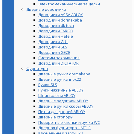
Электромеханические защелки
Дверные доводчики
Доводчики ASSA ABLOY
Доводчики dormakaba
Доводчики dk tech
Доводчики FARGO
Доводчики Hafele
Доводчики G-U
Доводчики SLS
Доводчики GEZE
Cистемы закрывания
Доводчики DICTATOR
Фурнитура
Дверные ручки dormakaba
Дверные ручки inox22
Ручки SLS
Ручки нажимные ABLOY
Шпингалеты ABLOY
Дверные задвижки ABLOY
Дверные ручки скобы ABLOY
Петли для дверей ABLOY
Дверные стопоры
Поворотные кнопки и ручки WC
Дверная фурнитура HAFELE
Ключевины и заглушки