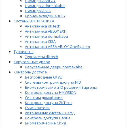
Цилиндры ABLOY
Цилиндры dormakaba
Цилиндры SLS
Броненакладки ABLOY
Системы АНТИПАНИКА
Антипаника dk tech
Антипаника ABLOY EXIT
Антипаника dormakaba
Антипаника СISA
Антипаника ASSA ABLOY OneSystem
Турникеты
Турникеты dk tech
Карусельные двери
Карусельные двери dormakaba
Контроль доступа
Беспроводные СКУД
Системы контроля доступа HID
Биометрические и ID решения Suprema
Контроль доступа HIKVISION
Системы домофонии
Контроль доступа ZKTeco
Считыватели
Автономные системы СКУД
Контроль доступа Dahua
Биометрические СКУД