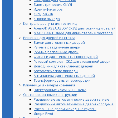
Биометрические СКУД
Идентификаторы
СКУД SIGUR
Кнопки выхода
Контроль доступа для гостиниц
Aperio® ASSA ABLOY СКУД для гостиниц и отелей
MATRIX AIR DORMA для мини-отелей и хостелов
Решения для дверей из стекла
Замки для стеклянных дверей
Ручные раздвижные двери
Ручные распашные двери
Фитинги для стеклянных конструкций
Готовый комплект СКД для стеклянной двери
Доводчики для стеклянных дверей
Автоматические приводы
Антипаника для стеклянных дверей
Трансформируемые перегородки
Ключницы и камеры хранения
Электронные ключницы TRAKA
Светопрозрачные конструкции
Раздвижные автоматические двери теплые
Раздвижные автоматические двери холодные
Распашные двери и входные группы
Двери Pivot