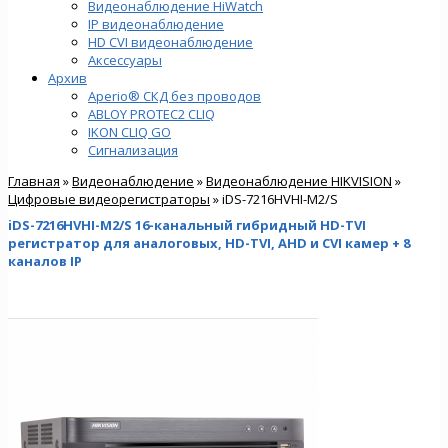
Видеонаблюдение HiWatch
IP видеонаблюдение
HD CVI видеонаблюдение
Аксессуары
Архив
Aperio® СКД без проводов
ABLOY PROTEC2 CLIQ
IKON CLIQ GO
Сигнализация
Главная
»
Видеонаблюдение
»
Видеонаблюдение HIKVISION
»
Цифровые видеорегистраторы
» iDS-7216HVHI-M2/S
iDS-7216HVHI-M2/S 16-канальный гибридный HD-TVI
регистратор для аналоговых, HD-TVI, AHD и CVI камер + 8
каналов IP