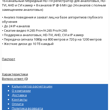
16-канальный гибридный HD-TVI регистратор для аналоговых, HD-
TVI, AHD и CVI камер + 8 каналов IP @ 6 Мп (до 24 каналов с полным
замещением аналоговых)
• Анализ поведения и захват лиц на базе алгоритмов глубокого
обучения
• До 24 IP-каналов
• Сжатие видео H.265 Pro+/H.265 Pro/H.265
• Поддержка аналоговых, HD-TVI, AHD, CVI и IP-камер
• Передача сигнала 1080р на 800 метров и 720 р на 1200 метров
• Жесткие диски до 10 Тб каждый
Паспорт
Характеристики
Вопрос-ответ (0)
Калькулятор расчета цен
О компании
Доставка
Контакты
Оплата
Политика возврата