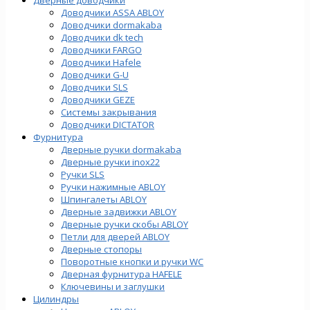
Доводчики ASSA ABLOY
Доводчики dormakaba
Доводчики dk tech
Доводчики FARGO
Доводчики Hafele
Доводчики G-U
Доводчики SLS
Доводчики GEZE
Cистемы закрывания
Доводчики DICTATOR
Фурнитура
Дверные ручки dormakaba
Дверные ручки inox22
Ручки SLS
Ручки нажимные ABLOY
Шпингалеты ABLOY
Дверные задвижки ABLOY
Дверные ручки скобы ABLOY
Петли для дверей ABLOY
Дверные стопоры
Поворотные кнопки и ручки WC
Дверная фурнитура HAFELE
Ключевины и заглушки
Цилиндры