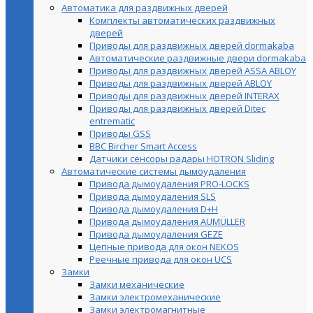
Автоматика для раздвижных дверей
Комплекты автоматических раздвижных
дверей
Приводы для раздвижных дверей dormakaba
Автоматические раздвижные двери dormakaba
Приводы для раздвижных дверей ASSA ABLOY
Приводы для раздвижных дверей ABLOY
Приводы для раздвижных дверей INTERAX
Приводы для раздвижных дверей Ditec
entrematic
Приводы GSS
BBC Bircher Smart Access
Датчики сенсоры радары HOTRON Sliding
Автоматические системы дымоудаления
Привода дымоудаления PRO-LOCKS
Привода дымоудаления SLS
Привода дымоудаления D+H
Привода дымоудаления AUMÜLLER
Привода дымоудаления GEZE
Цепные привода для окон NEKOS
Реечные привода для окон UСS
Замки
Замки механические
Замки электромеханические
Замки электромагнитные