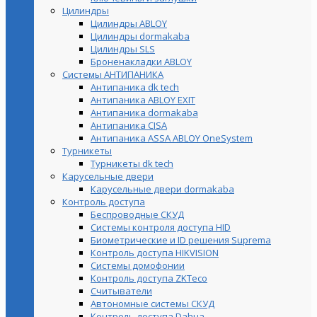
Цилиндры
Цилиндры ABLOY
Цилиндры dormakaba
Цилиндры SLS
Броненакладки ABLOY
Системы АНТИПАНИКА
Антипаника dk tech
Антипаника ABLOY EXIT
Антипаника dormakaba
Антипаника СISA
Антипаника ASSA ABLOY OneSystem
Турникеты
Турникеты dk tech
Карусельные двери
Карусельные двери dormakaba
Контроль доступа
Беспроводные СКУД
Системы контроля доступа HID
Биометрические и ID решения Suprema
Контроль доступа HIKVISION
Системы домофонии
Контроль доступа ZKTeco
Считыватели
Автономные системы СКУД
Контроль доступа Dahua