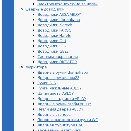
Электромеханические защелки
Дверные доводчики
Доводчики ASSA ABLOY
Доводчики dormakaba
Доводчики dk tech
Доводчики FARGO
Доводчики Hafele
Доводчики G-U
Доводчики SLS
Доводчики GEZE
Cистемы закрывания
Доводчики DICTATOR
Фурнитура
Дверные ручки dormakaba
Дверные ручки inox22
Ручки SLS
Ручки нажимные ABLOY
Шпингалеты ABLOY
Дверные задвижки ABLOY
Дверные ручки скобы ABLOY
Петли для дверей ABLOY
Дверные стопоры
Поворотные кнопки и ручки WC
Дверная фурнитура HAFELE
Ключевины и заглушки