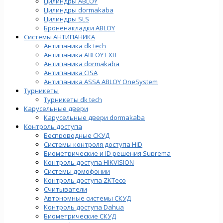
Цилиндры ABLOY
Цилиндры dormakaba
Цилиндры SLS
Броненакладки ABLOY
Системы АНТИПАНИКА
Антипаника dk tech
Антипаника ABLOY EXIT
Антипаника dormakaba
Антипаника СISA
Антипаника ASSA ABLOY OneSystem
Турникеты
Турникеты dk tech
Карусельные двери
Карусельные двери dormakaba
Контроль доступа
Беспроводные СКУД
Системы контроля доступа HID
Биометрические и ID решения Suprema
Контроль доступа HIKVISION
Системы домофонии
Контроль доступа ZKTeco
Считыватели
Автономные системы СКУД
Контроль доступа Dahua
Биометрические СКУД