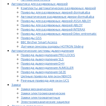
Автоматика для раздвижных дверей
Комплекты автоматических раздвижных дверей
Приводы для раздвижных дверей dormakaba
Автоматические раздвижные двери dormakaba
Приводы для раздвижных дверей ASSA ABLOY
Приводы для раздвижных дверей ABLOY
Приводы для раздвижных дверей INTERAX
Приводы для раздвижных дверей Ditec entrematic
Приводы GSS
BBC Bircher Smart Access
Датчики сенсоры радары HOTRON Sliding
Автоматические системы дымоудаления
Привода дымоудаления PRO-LOCKS
Привода дымоудаления SLS
Привода дымоудаления D+H
Привода дымоудаления AUMÜLLER
Привода дымоудаления GEZE
Цепные привода для окон NEKOS
Реечные привода для окон UСS
Замки
Замки механические
Замки электромеханические
Замки электромагнитные
Электромеханические защелки
Дверные доводчики