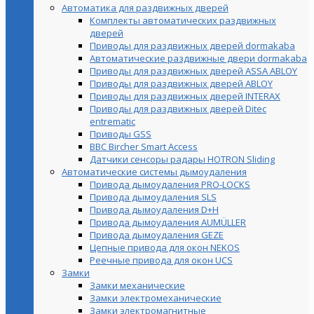
Автоматика для раздвижных дверей
Комплекты автоматических раздвижных
дверей
Приводы для раздвижных дверей dormakaba
Автоматические раздвижные двери dormakaba
Приводы для раздвижных дверей ASSA ABLOY
Приводы для раздвижных дверей ABLOY
Приводы для раздвижных дверей INTERAX
Приводы для раздвижных дверей Ditec
entrematic
Приводы GSS
BBC Bircher Smart Access
Датчики сенсоры радары HOTRON Sliding
Автоматические системы дымоудаления
Привода дымоудаления PRO-LOCKS
Привода дымоудаления SLS
Привода дымоудаления D+H
Привода дымоудаления AUMÜLLER
Привода дымоудаления GEZE
Цепные привода для окон NEKOS
Реечные привода для окон UСS
Замки
Замки механические
Замки электромеханические
Замки электромагнитные