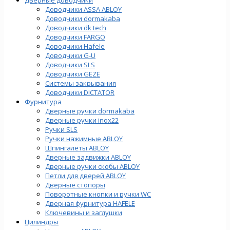
Доводчики ASSA ABLOY
Доводчики dormakaba
Доводчики dk tech
Доводчики FARGO
Доводчики Hafele
Доводчики G-U
Доводчики SLS
Доводчики GEZE
Cистемы закрывания
Доводчики DICTATOR
Фурнитура
Дверные ручки dormakaba
Дверные ручки inox22
Ручки SLS
Ручки нажимные ABLOY
Шпингалеты ABLOY
Дверные задвижки ABLOY
Дверные ручки скобы ABLOY
Петли для дверей ABLOY
Дверные стопоры
Поворотные кнопки и ручки WC
Дверная фурнитура HAFELE
Ключевины и заглушки
Цилиндры