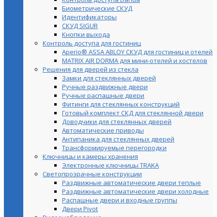
Биометрические СКУД
Идентификаторы
СКУД SIGUR
Кнопки выхода
Контроль доступа для гостиниц
Aperio® ASSA ABLOY СКУД для гостиниц и отелей
MATRIX AIR DORMA для мини-отелей и хостелов
Решения для дверей из стекла
Замки для стеклянных дверей
Ручные раздвижные двери
Ручные распашные двери
Фитинги для стеклянных конструкций
Готовый комплект СКД для стеклянной двери
Доводчики для стеклянных дверей
Автоматические приводы
Антипаника для стеклянных дверей
Трансформируемые перегородки
Ключницы и камеры хранения
Электронные ключницы TRAKA
Светопрозрачные конструкции
Раздвижные автоматические двери теплые
Раздвижные автоматические двери холодные
Распашные двери и входные группы
Двери Pivot