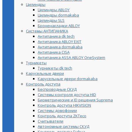
Цилиндры
Цилиндры ABLOY
Цилиндры dormakaba
Цилиндры SLS
Броненакладки ABLOY
Системы АНТИПАНИКА
Антипаника dk tech
Антипаника ABLOY EXIT
Антипаника dormakaba
Антипаника СISA
Антипаника ASSA ABLOY OneSystem
Турникеты
Турникеты dk tech
Карусельные двери
Карусельные двери dormakaba
Контроль доступа
Беспроводные СКУД
Системы контроля доступа HID
Биометрические и ID решения Suprema
Контроль доступа HIKVISION
Системы домофонии
Контроль доступа ZKTeco
Считыватели
Автономные системы СКУД
Контроль доступа Dahua