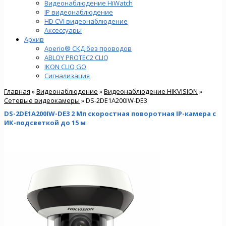
Видеонаблюдение HiWatch
IP видеонаблюдение
HD CVI видеонаблюдение
Аксессуары
Архив
Aperio® СКД без проводов
ABLOY PROTEC2 CLIQ
IKON CLIQ GO
Сигнализация
Главная
»
Видеонаблюдение
»
Видеонаблюдение HIKVISION
»
Сетевые видеокамеры
» DS-2DE1A200IW-DE3
DS-2DE1A200IW-DE3 2 Мп скоростная поворотная IP-камера с
ИК-подсветкой до 15 м