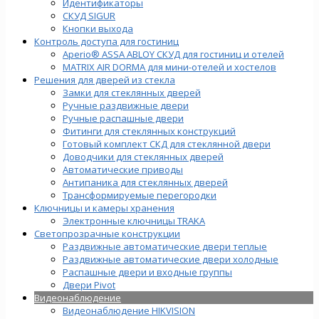
Идентификаторы
СКУД SIGUR
Кнопки выхода
Контроль доступа для гостиниц
Aperio® ASSA ABLOY СКУД для гостиниц и отелей
MATRIX AIR DORMA для мини-отелей и хостелов
Решения для дверей из стекла
Замки для стеклянных дверей
Ручные раздвижные двери
Ручные распашные двери
Фитинги для стеклянных конструкций
Готовый комплект СКД для стеклянной двери
Доводчики для стеклянных дверей
Автоматические приводы
Антипаника для стеклянных дверей
Трансформируемые перегородки
Ключницы и камеры хранения
Электронные ключницы TRAKA
Светопрозрачные конструкции
Раздвижные автоматические двери теплые
Раздвижные автоматические двери холодные
Распашные двери и входные группы
Двери Pivot
Видеонаблюдение
Видеонаблюдение HIKVISION