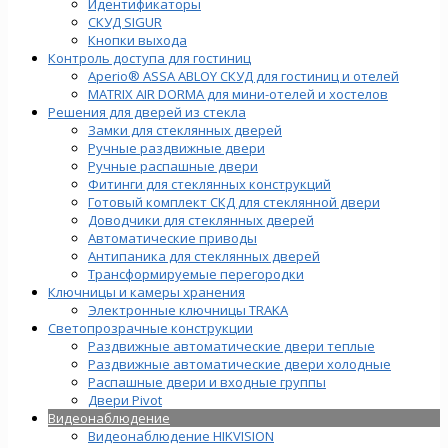
Идентификаторы
СКУД SIGUR
Кнопки выхода
Контроль доступа для гостиниц
Aperio® ASSA ABLOY СКУД для гостиниц и отелей
MATRIX AIR DORMA для мини-отелей и хостелов
Решения для дверей из стекла
Замки для стеклянных дверей
Ручные раздвижные двери
Ручные распашные двери
Фитинги для стеклянных конструкций
Готовый комплект СКД для стеклянной двери
Доводчики для стеклянных дверей
Автоматические приводы
Антипаника для стеклянных дверей
Трансформируемые перегородки
Ключницы и камеры хранения
Электронные ключницы TRAKA
Светопрозрачные конструкции
Раздвижные автоматические двери теплые
Раздвижные автоматические двери холодные
Распашные двери и входные группы
Двери Pivot
Видеонаблюдение
Видеонаблюдение HIKVISION