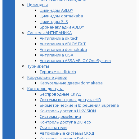
Цилиндры
Цилиндры ABLOY
Цилиндры dormakaba
Цилиндры SLS
Броненакладки ABLOY
Системы АНТИПАНИКА
Антипаника dk tech
Антипаника ABLOY EXIT
Антипаника dormakaba
Антипаника СISA
Антипаника ASSA ABLOY OneSystem
Турникеты
Турникеты dk tech
Карусельные двери
Карусельные двери dormakaba
Контроль доступа
Беспроводные СКУД
Системы контроля доступа HID
Биометрические и ID решения Suprema
Контроль доступа HIKVISION
Системы домофонии
Контроль доступа ZKTeco
Считыватели
Автономные системы СКУД
Контроль доступа Dahua