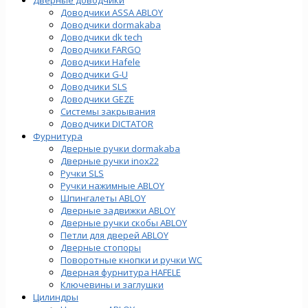
Доводчики ASSA ABLOY
Доводчики dormakaba
Доводчики dk tech
Доводчики FARGO
Доводчики Hafele
Доводчики G-U
Доводчики SLS
Доводчики GEZE
Cистемы закрывания
Доводчики DICTATOR
Фурнитура
Дверные ручки dormakaba
Дверные ручки inox22
Ручки SLS
Ручки нажимные ABLOY
Шпингалеты ABLOY
Дверные задвижки ABLOY
Дверные ручки скобы ABLOY
Петли для дверей ABLOY
Дверные стопоры
Поворотные кнопки и ручки WC
Дверная фурнитура HAFELE
Ключевины и заглушки
Цилиндры