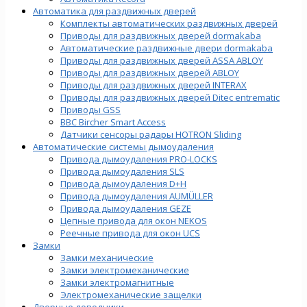
Автоматика для раздвижных дверей
Комплекты автоматических раздвижных дверей
Приводы для раздвижных дверей dormakaba
Автоматические раздвижные двери dormakaba
Приводы для раздвижных дверей ASSA ABLOY
Приводы для раздвижных дверей ABLOY
Приводы для раздвижных дверей INTERAX
Приводы для раздвижных дверей Ditec entrematic
Приводы GSS
BBC Bircher Smart Access
Датчики сенсоры радары HOTRON Sliding
Автоматические системы дымоудаления
Привода дымоудаления PRO-LOCKS
Привода дымоудаления SLS
Привода дымоудаления D+H
Привода дымоудаления AUMÜLLER
Привода дымоудаления GEZE
Цепные привода для окон NEKOS
Реечные привода для окон UСS
Замки
Замки механические
Замки электромеханические
Замки электромагнитные
Электромеханические защелки
Дверные доводчики