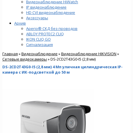
Видеонаблюдение HiWatch
IP видеонаблюдение
HD CVI видеонаблюдение
Аксессуары
Архив
Aperio® СКД без проводов
ABLOY PROTEC2 CLIQ
IKON CLIQ GO
Сигнализация
Главная
»
Видеонаблюдение
»
Видеонаблюдение HIKVISION
»
Сетевые видеокамеры
» DS-2CD2T43G0-I5 (2,8 мм)
DS-2CD2T43G0-I5 (2,8 мм) 4 Мп уличная цилиндрическая IP-
камера с ИК-подсветкой до 50 м