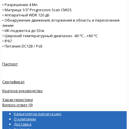
• Разрешение 4 Мп
• Матрица 1/3’’ Progressive Scan CMOS
• Аппаратный WDR 120 дБ
• Обнаружение движения, вторжения в область и пересечения
линии
• ИК-подсветка до 50 м
• Широкий температурный диапазон: -40 °C…+60 °C
• IP67
• Питание DC12В / PoE
Паспорт
Сертификат
Краткое руководство
Характеристики
Вопрос-ответ (0)
Калькулятор расчета цен
О компании
Доставка