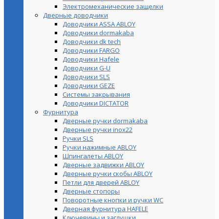
Электромеханические защелки
Дверные доводчики
Доводчики ASSA ABLOY
Доводчики dormakaba
Доводчики dk tech
Доводчики FARGO
Доводчики Hafele
Доводчики G-U
Доводчики SLS
Доводчики GEZE
Cистемы закрывания
Доводчики DICTATOR
Фурнитура
Дверные ручки dormakaba
Дверные ручки inox22
Ручки SLS
Ручки нажимные ABLOY
Шпингалеты ABLOY
Дверные задвижки ABLOY
Дверные ручки скобы ABLOY
Петли для дверей ABLOY
Дверные стопоры
Поворотные кнопки и ручки WC
Дверная фурнитура HAFELE
Ключевины и заглушки