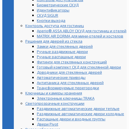
Биометрические СКУД
Идентификаторы
СКУД SIGUR
Кнопки выхода
Контроль доступа для гостиниц
Aperio® ASSA ABLOY СКУД для гостиниц и отелей
MATRIX AIR DORMA для мини-отелей и хостелов
Решения для дверей из стекла
Замки для стеклянных дверей
Ручные раздвижные двери
Ручные распашные двери
Фитинги для стеклянных конструкций
Готовый комплект СКД для стеклянной двери
Доводчики для стеклянных дверей
Автоматические приводы
Антипаника для стеклянных дверей
Трансформируемые перегородки
Ключницы и камеры хранения
Электронные ключницы TRAKA
Светопрозрачные конструкции
Раздвижные автоматические двери теплые
Раздвижные автоматические двери холодные
Распашные двери и входные группы
Двери Pivot