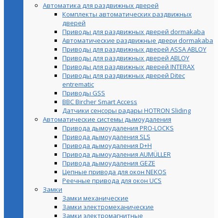
Автоматика для раздвижных дверей
Комплекты автоматических раздвижных
дверей
Приводы для раздвижных дверей dormakaba
Автоматические раздвижные двери dormakaba
Приводы для раздвижных дверей ASSA ABLOY
Приводы для раздвижных дверей ABLOY
Приводы для раздвижных дверей INTERAX
Приводы для раздвижных дверей Ditec
entrematic
Приводы GSS
BBC Bircher Smart Access
Датчики сенсоры радары HOTRON Sliding
Автоматические системы дымоудаления
Привода дымоудаления PRO-LOCKS
Привода дымоудаления SLS
Привода дымоудаления D+H
Привода дымоудаления AUMÜLLER
Привода дымоудаления GEZE
Цепные привода для окон NEKOS
Реечные привода для окон UСS
Замки
Замки механические
Замки электромеханические
Замки электромагнитные