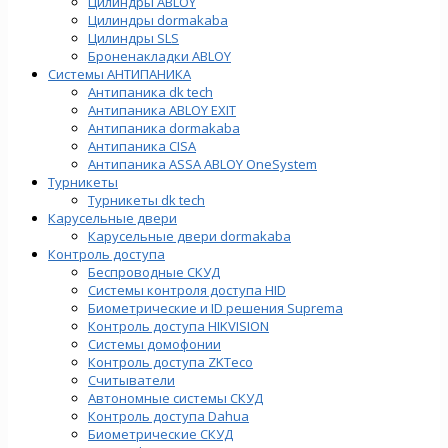
Цилиндры ABLOY
Цилиндры dormakaba
Цилиндры SLS
Броненакладки ABLOY
Системы АНТИПАНИКА
Антипаника dk tech
Антипаника ABLOY EXIT
Антипаника dormakaba
Антипаника СISA
Антипаника ASSA ABLOY OneSystem
Турникеты
Турникеты dk tech
Карусельные двери
Карусельные двери dormakaba
Контроль доступа
Беспроводные СКУД
Системы контроля доступа HID
Биометрические и ID решения Suprema
Контроль доступа HIKVISION
Системы домофонии
Контроль доступа ZKTeco
Считыватели
Автономные системы СКУД
Контроль доступа Dahua
Биометрические СКУД