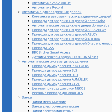
Автоматика ASSA ABLOY
Автоматика Record
Автоматика для раздвижных дверей
Комплекты автоматических раздвижных дверей
Приводы для раздвижных дверей dormakaba
Автоматические раздвижные двери dormakaba
Приводы для раздвижных дверей ASSA ABLOY
Приводы для раздвижных дверей ABLOY
Приводы для раздвижных дверей INTERAX
Приводы для раздвижных дверей Ditec entrematic
Приводы GSS
BBC Bircher Smart Access
Датчики сенсоры радары HOTRON Sliding
Автоматические системы дымоудаления
Привода дымоудаления PRO-LOCKS
Привода дымоудаления SLS
Привода дымоудаления D+H
Привода дымоудаления AUMÜLLER
Привода дымоудаления GEZE
Цепные привода для окон NEKOS
Реечные привода для окон UСS
Замки
Замки механические
Замки электромеханические
Замки электромагнитные