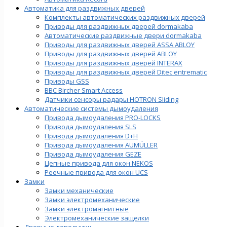
Автоматика для раздвижных дверей
Комплекты автоматических раздвижных дверей
Приводы для раздвижных дверей dormakaba
Автоматические раздвижные двери dormakaba
Приводы для раздвижных дверей ASSA ABLOY
Приводы для раздвижных дверей ABLOY
Приводы для раздвижных дверей INTERAX
Приводы для раздвижных дверей Ditec entrematic
Приводы GSS
BBC Bircher Smart Access
Датчики сенсоры радары HOTRON Sliding
Автоматические системы дымоудаления
Привода дымоудаления PRO-LOCKS
Привода дымоудаления SLS
Привода дымоудаления D+H
Привода дымоудаления AUMÜLLER
Привода дымоудаления GEZE
Цепные привода для окон NEKOS
Реечные привода для окон UСS
Замки
Замки механические
Замки электромеханические
Замки электромагнитные
Электромеханические защелки
Дверные доводчики