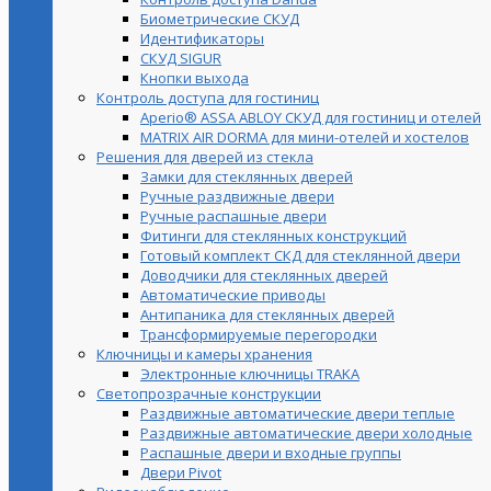
Биометрические СКУД
Идентификаторы
СКУД SIGUR
Кнопки выхода
Контроль доступа для гостиниц
Aperio® ASSA ABLOY СКУД для гостиниц и отелей
MATRIX AIR DORMA для мини-отелей и хостелов
Решения для дверей из стекла
Замки для стеклянных дверей
Ручные раздвижные двери
Ручные распашные двери
Фитинги для стеклянных конструкций
Готовый комплект СКД для стеклянной двери
Доводчики для стеклянных дверей
Автоматические приводы
Антипаника для стеклянных дверей
Трансформируемые перегородки
Ключницы и камеры хранения
Электронные ключницы TRAKA
Светопрозрачные конструкции
Раздвижные автоматические двери теплые
Раздвижные автоматические двери холодные
Распашные двери и входные группы
Двери Pivot