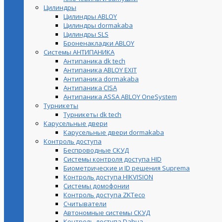
Цилиндры
Цилиндры ABLOY
Цилиндры dormakaba
Цилиндры SLS
Броненакладки ABLOY
Системы АНТИПАНИКА
Антипаника dk tech
Антипаника ABLOY EXIT
Антипаника dormakaba
Антипаника СISA
Антипаника ASSA ABLOY OneSystem
Турникеты
Турникеты dk tech
Карусельные двери
Карусельные двери dormakaba
Контроль доступа
Беспроводные СКУД
Системы контроля доступа HID
Биометрические и ID решения Suprema
Контроль доступа HIKVISION
Системы домофонии
Контроль доступа ZKTeco
Считыватели
Автономные системы СКУД
Контроль доступа Dahua