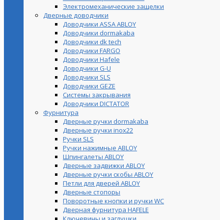
Электромеханические защелки
Дверные доводчики
Доводчики ASSA ABLOY
Доводчики dormakaba
Доводчики dk tech
Доводчики FARGO
Доводчики Hafele
Доводчики G-U
Доводчики SLS
Доводчики GEZE
Cистемы закрывания
Доводчики DICTATOR
Фурнитура
Дверные ручки dormakaba
Дверные ручки inox22
Ручки SLS
Ручки нажимные ABLOY
Шпингалеты ABLOY
Дверные задвижки ABLOY
Дверные ручки скобы ABLOY
Петли для дверей ABLOY
Дверные стопоры
Поворотные кнопки и ручки WC
Дверная фурнитура HAFELE
Ключевины и заглушки