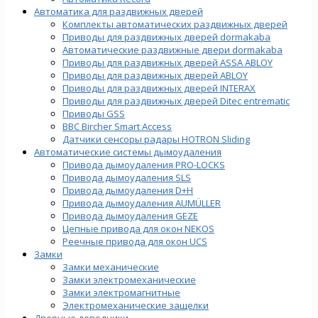
Автоматика для раздвижных дверей
Комплекты автоматических раздвижных дверей
Приводы для раздвижных дверей dormakaba
Автоматические раздвижные двери dormakaba
Приводы для раздвижных дверей ASSA ABLOY
Приводы для раздвижных дверей ABLOY
Приводы для раздвижных дверей INTERAX
Приводы для раздвижных дверей Ditec entrematic
Приводы GSS
BBC Bircher Smart Access
Датчики сенсоры радары HOTRON Sliding
Автоматические системы дымоудаления
Привода дымоудаления PRO-LOCKS
Привода дымоудаления SLS
Привода дымоудаления D+H
Привода дымоудаления AUMÜLLER
Привода дымоудаления GEZE
Цепные привода для окон NEKOS
Реечные привода для окон UСS
Замки
Замки механические
Замки электромеханические
Замки электромагнитные
Электромеханические защелки
Дверные доводчики