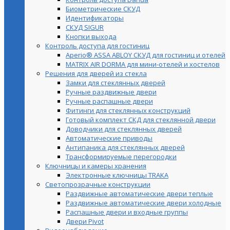
Биометрические СКУД
Идентификаторы
СКУД SIGUR
Кнопки выхода
Контроль доступа для гостиниц
Aperio® ASSA ABLOY СКУД для гостиниц и отелей
MATRIX AIR DORMA для мини-отелей и хостелов
Решения для дверей из стекла
Замки для стеклянных дверей
Ручные раздвижные двери
Ручные распашные двери
Фитинги для стеклянных конструкций
Готовый комплект СКД для стеклянной двери
Доводчики для стеклянных дверей
Автоматические приводы
Антипаника для стеклянных дверей
Трансформируемые перегородки
Ключницы и камеры хранения
Электронные ключницы TRAKA
Светопрозрачные конструкции
Раздвижные автоматические двери теплые
Раздвижные автоматические двери холодные
Распашные двери и входные группы
Двери Pivot