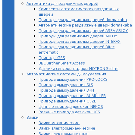
Автоматика для раздвижных дверей
Комплекты автоматических раздвижных
дверей
Приводы для раздвижных дверей dormakaba
Автоматические раздвижные двери dormakaba
Приводы для раздвижных дверей ASSA ABLOY
Приводы для раздвижных дверей ABLOY
Приводы для раздвижных дверей INTERAX
Приводы для раздвижных дверей Ditec
entrematic
Приводы GSS
BBC Bircher Smart Access
Датчики сенсоры радары HOTRON Sliding
Автоматические системы дымоудаления
Привода дымоудаления PRO-LOCKS
Привода дымоудаления SLS
Привода дымоудаления D+H
Привода дымоудаления AUMÜLLER
Привода дымоудаления GEZE
Цепные привода для окон NEKOS
Реечные привода для окон UСS
Замки
Замки механические
Замки электромеханические
Замки электромагнитные