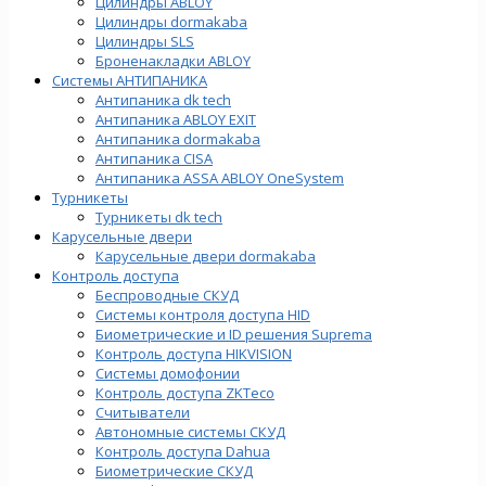
Цилиндры ABLOY
Цилиндры dormakaba
Цилиндры SLS
Броненакладки ABLOY
Системы АНТИПАНИКА
Антипаника dk tech
Антипаника ABLOY EXIT
Антипаника dormakaba
Антипаника СISA
Антипаника ASSA ABLOY OneSystem
Турникеты
Турникеты dk tech
Карусельные двери
Карусельные двери dormakaba
Контроль доступа
Беспроводные СКУД
Системы контроля доступа HID
Биометрические и ID решения Suprema
Контроль доступа HIKVISION
Системы домофонии
Контроль доступа ZKTeco
Считыватели
Автономные системы СКУД
Контроль доступа Dahua
Биометрические СКУД