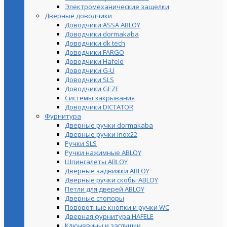
Электромеханические защелки
Дверные доводчики
Доводчики ASSA ABLOY
Доводчики dormakaba
Доводчики dk tech
Доводчики FARGO
Доводчики Hafele
Доводчики G-U
Доводчики SLS
Доводчики GEZE
Cистемы закрывания
Доводчики DICTATOR
Фурнитура
Дверные ручки dormakaba
Дверные ручки inox22
Ручки SLS
Ручки нажимные ABLOY
Шпингалеты ABLOY
Дверные задвижки ABLOY
Дверные ручки скобы ABLOY
Петли для дверей ABLOY
Дверные стопоры
Поворотные кнопки и ручки WC
Дверная фурнитура HAFELE
Ключевины и заглушки