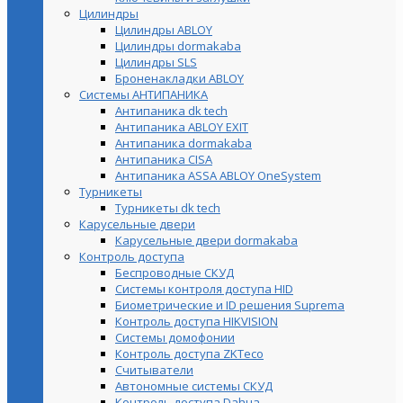
Цилиндры
Цилиндры ABLOY
Цилиндры dormakaba
Цилиндры SLS
Броненакладки ABLOY
Системы АНТИПАНИКА
Антипаника dk tech
Антипаника ABLOY EXIT
Антипаника dormakaba
Антипаника СISA
Антипаника ASSA ABLOY OneSystem
Турникеты
Турникеты dk tech
Карусельные двери
Карусельные двери dormakaba
Контроль доступа
Беспроводные СКУД
Системы контроля доступа HID
Биометрические и ID решения Suprema
Контроль доступа HIKVISION
Системы домофонии
Контроль доступа ZKTeco
Считыватели
Автономные системы СКУД
Контроль доступа Dahua