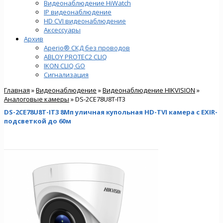
Видеонаблюдение HiWatch
IP видеонаблюдение
HD CVI видеонаблюдение
Аксессуары
Архив
Aperio® СКД без проводов
ABLOY PROTEC2 CLIQ
IKON CLIQ GO
Сигнализация
Главная
»
Видеонаблюдение
»
Видеонаблюдение HIKVISION
»
Аналоговые камеры
» DS-2CE78U8T-IT3
DS-2CE78U8T-IT3 8Мп уличная купольная HD-TVI камера с EXIR-
подсветкой до 60м