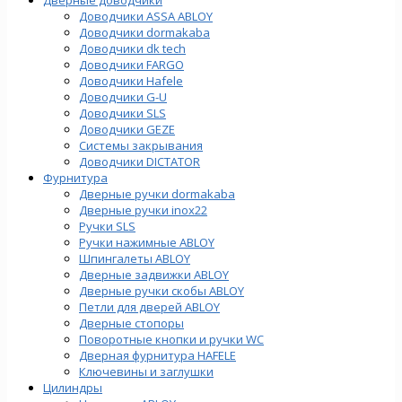
Доводчики ASSA ABLOY
Доводчики dormakaba
Доводчики dk tech
Доводчики FARGO
Доводчики Hafele
Доводчики G-U
Доводчики SLS
Доводчики GEZE
Cистемы закрывания
Доводчики DICTATOR
Фурнитура
Дверные ручки dormakaba
Дверные ручки inox22
Ручки SLS
Ручки нажимные ABLOY
Шпингалеты ABLOY
Дверные задвижки ABLOY
Дверные ручки скобы ABLOY
Петли для дверей ABLOY
Дверные стопоры
Поворотные кнопки и ручки WC
Дверная фурнитура HAFELE
Ключевины и заглушки
Цилиндры