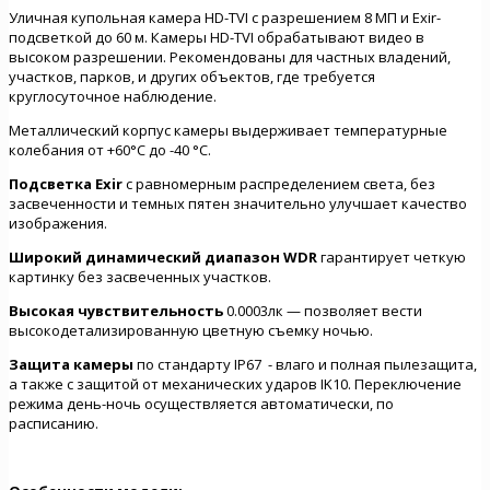
Уличная купольная камера HD-TVI с разрешением 8 МП и Exir-
подсветкой до 60 м. Камеры HD-TVI обрабатывают видео в
высоком разрешении. Рекомендованы для частных владений,
участков, парков, и других объектов, где требуется
круглосуточное наблюдение.
Металлический корпус камеры выдерживает температурные
колебания от +60°C до -40 °C.
Подсветка
Exir
с равномерным распределением света, без
засвеченности и темных пятен значительно улучшает качество
изображения.
Широкий динамический диапазон WDR
гарантирует четкую
картинку без засвеченных участков.
Высокая чувствительность
0.0003лк — позволяет вести
высокодетализированную цветную съемку ночью.
Защита камеры
по стандарту IP67 - влаго и полная пылезащита,
а также c защитой от механических ударов IK10. Переключение
режима день-ночь осуществляется автоматически, по
расписанию.