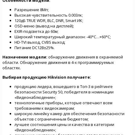
Особенности модели:
Разрешение 8Мп;
Высокая чувствительность 0.003лк;
120дБ TRUE WDR, BLC, DNR, Smart ИК;
OSD-меню (вывод на дисплей);
EXIR-подсветка до 60м;
Широкий температурный диапазон: -40°C…+60°C;
HD-TVI выход, CVBS выход;
Питание DC12В±25%.
Назначение модели:
обнаружение движения в охраняемой
области. Обнаружение движения в 4-х программируемых
областях.
Выбирая продукцию Hikvision
получаете:
продукцию лидера, вошедшего в Топ-3 в рейтинге
безопасности Security 50, победителя в номинации
«Видеонаблюдение»;
технологичные приборы, которые отвечают всем
требованиям к видеокамерам;
широкую линейку камер для обеспечения безопасности
объектов с ограниченным бюджетом;
лучшее соотношения цены и качества в категории
«Видеонаблюдение»;