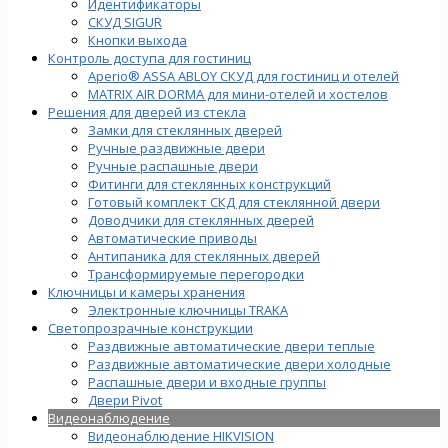
Идентификаторы
СКУД SIGUR
Кнопки выхода
Контроль доступа для гостиниц
Aperio® ASSA ABLOY СКУД для гостиниц и отелей
MATRIX AIR DORMA для мини-отелей и хостелов
Решения для дверей из стекла
Замки для стеклянных дверей
Ручные раздвижные двери
Ручные распашные двери
Фитинги для стеклянных конструкций
Готовый комплект СКД для стеклянной двери
Доводчики для стеклянных дверей
Автоматические приводы
Антипаника для стеклянных дверей
Трансформируемые перегородки
Ключницы и камеры хранения
Электронные ключницы TRAKA
Светопрозрачные конструкции
Раздвижные автоматические двери теплые
Раздвижные автоматические двери холодные
Распашные двери и входные группы
Двери Pivot
Видеонаблюдение
Видеонаблюдение HIKVISION