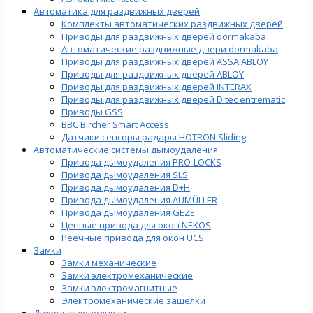
Автоматика для раздвижных дверей
Комплекты автоматических раздвижных дверей
Приводы для раздвижных дверей dormakaba
Автоматические раздвижные двери dormakaba
Приводы для раздвижных дверей ASSA ABLOY
Приводы для раздвижных дверей ABLOY
Приводы для раздвижных дверей INTERAX
Приводы для раздвижных дверей Ditec entrematic
Приводы GSS
BBC Bircher Smart Access
Датчики сенсоры радары HOTRON Sliding
Автоматические системы дымоудаления
Привода дымоудаления PRO-LOCKS
Привода дымоудаления SLS
Привода дымоудаления D+H
Привода дымоудаления AUMÜLLER
Привода дымоудаления GEZE
Цепные привода для окон NEKOS
Реечные привода для окон UСS
Замки
Замки механические
Замки электромеханические
Замки электромагнитные
Электромеханические защелки
Дверные доводчики