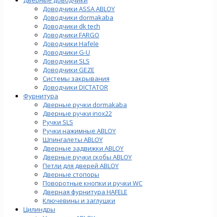
Доводчики ASSA ABLOY
Доводчики dormakaba
Доводчики dk tech
Доводчики FARGO
Доводчики Hafele
Доводчики G-U
Доводчики SLS
Доводчики GEZE
Cистемы закрывания
Доводчики DICTATOR
Фурнитура
Дверные ручки dormakaba
Дверные ручки inox22
Ручки SLS
Ручки нажимные ABLOY
Шпингалеты ABLOY
Дверные задвижки ABLOY
Дверные ручки скобы ABLOY
Петли для дверей ABLOY
Дверные стопоры
Поворотные кнопки и ручки WC
Дверная фурнитура HAFELE
Ключевины и заглушки
Цилиндры