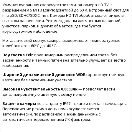
Уличная купольная сверхчувствительная камера HD-TVI с
разрешением 5 МП и Exir-подсветкой до 60 м. Встроенный слот для
microSD/SDHC/SDXC: нет. Камеры HD-TVI обрабатывают видео в
высоком разрешении. Рекомендованы для частных владений,
участков, парков, и других объектов, где требуется
круглосуточное наблюдение.
Металлический корпус камеры выдерживает температурные
колебания от +60°C до -40 °C.
Подсветка Exir
с равномерным распределением света, без
засвеченности и темных пятен значительно улучшает качество
изображения.
Широкий динамический диапазон WDR
гарантирует четкую
картинку без засвеченных участков.
Высокая чувствительность 0.0003лк
— позволяет вести
детализированную цветную съемку ночью.
Защита камеры
по стандарту IP67 - влаго и полная пылезащита.
Переключение режима день-ночь осуществляется
автоматически, по расписанию. Режим день/ночь с
автоматически переключением ИК-фильтром.