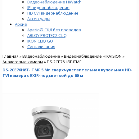
Видеонаблюдение HiWatch
IP видеонаблюдение
HD CVI видеонаблюдение
Аксессуары
Архив
Aperio® СКД без проводов
ABLOY PROTEC2 CLIQ
IKON CLIQ GO
Сигнализация
Главная
»
Видеонаблюдение
»
Видеонаблюдение HIKVISION
»
Аналоговые камеры
» DS-2CE76H8T-ITMF
DS-2CE76H8T-ITMF 5 Мп сверхчувствительная купольная HD-
TVI камера с EXIR-подсветкой до 60 м