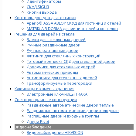
Идентификаторы
СКУД SIGUR
Кнопки выхода
Контроль доступа для гостиниц
Aperio® ASSA ABLOY СКУД для гостиниц и отелей
MATRIX AIR DORMA для мини-отелей и хостелов
Решения для дверей из стекла
Замки для стеклянных дверей
Ручные раздвижные двери
Ручные распашные двери
Фитинги для стеклянных конструкций
Готовый комплект СКД для стеклянной двери
Доводчики для стеклянных дверей
Автоматические приводы
Антипаника для стеклянных дверей
Трансформируемые перегородки
Ключницы и камеры хранения
Электронные ключницы TRAKA
Светопрозрачные конструкции
Раздвижные автоматические двери теплые
Раздвижные автоматические двери холодные
Распашные двери и входные группы
Двери Pivot
Видеонаблюдение
Видеонаблюдение HIKVISION