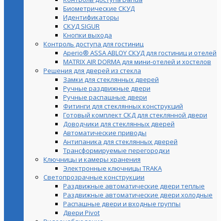
Биометрические СКУД
Идентификаторы
СКУД SIGUR
Кнопки выхода
Контроль доступа для гостиниц
Aperio® ASSA ABLOY СКУД для гостиниц и отелей
MATRIX AIR DORMA для мини-отелей и хостелов
Решения для дверей из стекла
Замки для стеклянных дверей
Ручные раздвижные двери
Ручные распашные двери
Фитинги для стеклянных конструкций
Готовый комплект СКД для стеклянной двери
Доводчики для стеклянных дверей
Автоматические приводы
Антипаника для стеклянных дверей
Трансформируемые перегородки
Ключницы и камеры хранения
Электронные ключницы TRAKA
Светопрозрачные конструкции
Раздвижные автоматические двери теплые
Раздвижные автоматические двери холодные
Распашные двери и входные группы
Двери Pivot