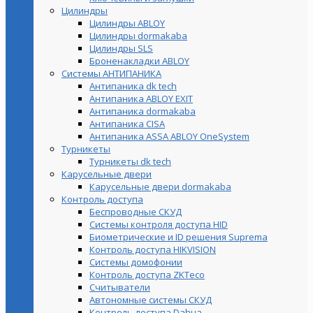
Цилиндры
Цилиндры ABLOY
Цилиндры dormakaba
Цилиндры SLS
Броненакладки ABLOY
Системы АНТИПАНИКА
Антипаника dk tech
Антипаника ABLOY EXIT
Антипаника dormakaba
Антипаника СISA
Антипаника ASSA ABLOY OneSystem
Турникеты
Турникеты dk tech
Карусельные двери
Карусельные двери dormakaba
Контроль доступа
Беспроводные СКУД
Системы контроля доступа HID
Биометрические и ID решения Suprema
Контроль доступа HIKVISION
Системы домофонии
Контроль доступа ZKTeco
Считыватели
Автономные системы СКУД
Контроль доступа Dahua