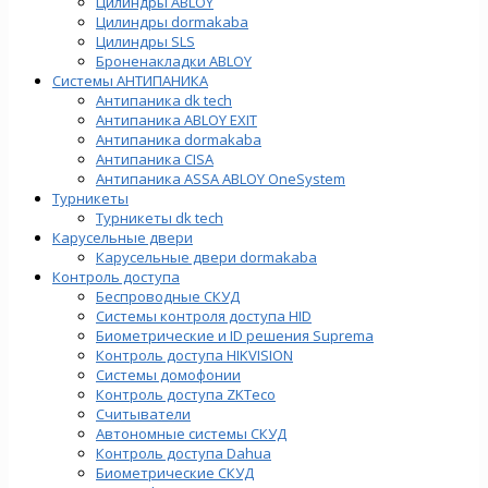
Цилиндры ABLOY
Цилиндры dormakaba
Цилиндры SLS
Броненакладки ABLOY
Системы АНТИПАНИКА
Антипаника dk tech
Антипаника ABLOY EXIT
Антипаника dormakaba
Антипаника СISA
Антипаника ASSA ABLOY OneSystem
Турникеты
Турникеты dk tech
Карусельные двери
Карусельные двери dormakaba
Контроль доступа
Беспроводные СКУД
Системы контроля доступа HID
Биометрические и ID решения Suprema
Контроль доступа HIKVISION
Системы домофонии
Контроль доступа ZKTeco
Считыватели
Автономные системы СКУД
Контроль доступа Dahua
Биометрические СКУД