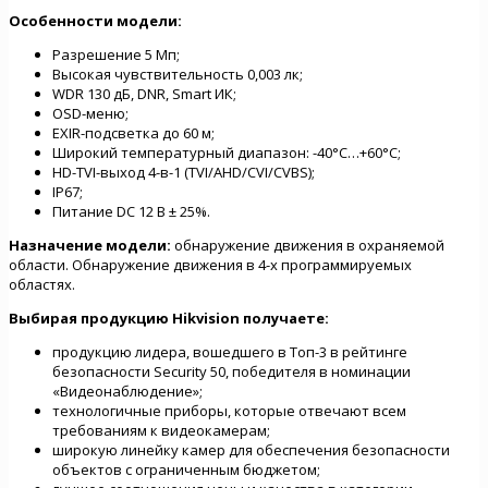
Особенности модели:
Разрешение 5 Мп;
Высокая чувствительность 0,003 лк;
WDR 130 дБ, DNR, Smart ИК;
OSD-меню;
EXIR-подсветка до 60 м;
Широкий температурный диапазон: -40°C…+60°C;
HD-TVI-выход 4-в-1 (TVI/AHD/CVI/CVBS);
IP67;
Питание DC 12 В ± 25%.
Назначение модели:
обнаружение движения в охраняемой
области. Обнаружение движения в 4-х программируемых
областях.
Выбирая продукцию Hikvision
получаете:
продукцию лидера, вошедшего в Топ-3 в рейтинге
безопасности Security 50, победителя в номинации
«Видеонаблюдение»;
технологичные приборы, которые отвечают всем
требованиям к видеокамерам;
широкую линейку камер для обеспечения безопасности
объектов с ограниченным бюджетом;