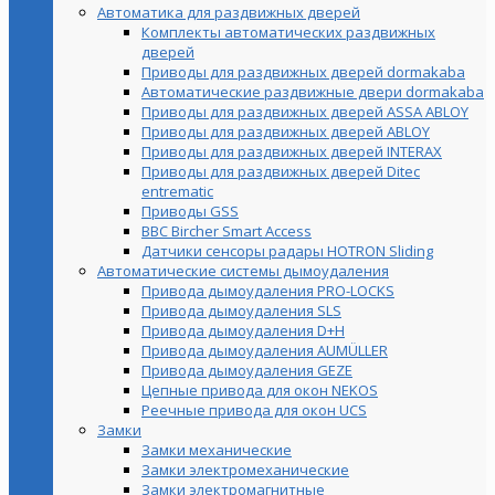
Автоматика для раздвижных дверей
Комплекты автоматических раздвижных
дверей
Приводы для раздвижных дверей dormakaba
Автоматические раздвижные двери dormakaba
Приводы для раздвижных дверей ASSA ABLOY
Приводы для раздвижных дверей ABLOY
Приводы для раздвижных дверей INTERAX
Приводы для раздвижных дверей Ditec
entrematic
Приводы GSS
BBC Bircher Smart Access
Датчики сенсоры радары HOTRON Sliding
Автоматические системы дымоудаления
Привода дымоудаления PRO-LOCKS
Привода дымоудаления SLS
Привода дымоудаления D+H
Привода дымоудаления AUMÜLLER
Привода дымоудаления GEZE
Цепные привода для окон NEKOS
Реечные привода для окон UСS
Замки
Замки механические
Замки электромеханические
Замки электромагнитные