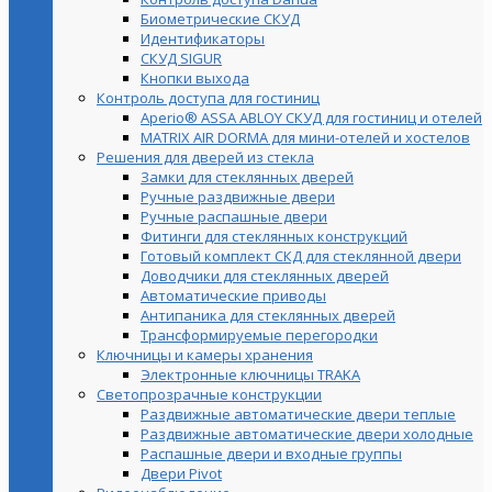
Биометрические СКУД
Идентификаторы
СКУД SIGUR
Кнопки выхода
Контроль доступа для гостиниц
Aperio® ASSA ABLOY СКУД для гостиниц и отелей
MATRIX AIR DORMA для мини-отелей и хостелов
Решения для дверей из стекла
Замки для стеклянных дверей
Ручные раздвижные двери
Ручные распашные двери
Фитинги для стеклянных конструкций
Готовый комплект СКД для стеклянной двери
Доводчики для стеклянных дверей
Автоматические приводы
Антипаника для стеклянных дверей
Трансформируемые перегородки
Ключницы и камеры хранения
Электронные ключницы TRAKA
Светопрозрачные конструкции
Раздвижные автоматические двери теплые
Раздвижные автоматические двери холодные
Распашные двери и входные группы
Двери Pivot