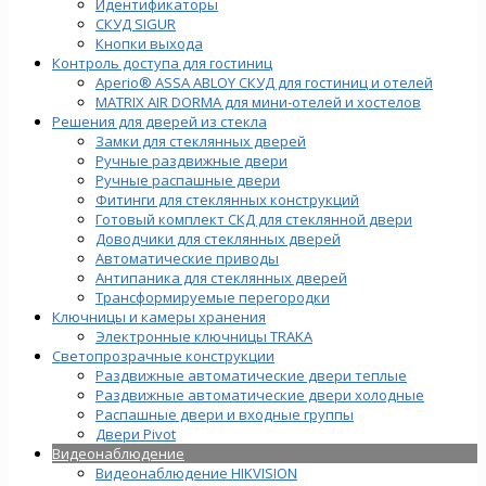
Идентификаторы
СКУД SIGUR
Кнопки выхода
Контроль доступа для гостиниц
Aperio® ASSA ABLOY СКУД для гостиниц и отелей
MATRIX AIR DORMA для мини-отелей и хостелов
Решения для дверей из стекла
Замки для стеклянных дверей
Ручные раздвижные двери
Ручные распашные двери
Фитинги для стеклянных конструкций
Готовый комплект СКД для стеклянной двери
Доводчики для стеклянных дверей
Автоматические приводы
Антипаника для стеклянных дверей
Трансформируемые перегородки
Ключницы и камеры хранения
Электронные ключницы TRAKA
Светопрозрачные конструкции
Раздвижные автоматические двери теплые
Раздвижные автоматические двери холодные
Распашные двери и входные группы
Двери Pivot
Видеонаблюдение
Видеонаблюдение HIKVISION