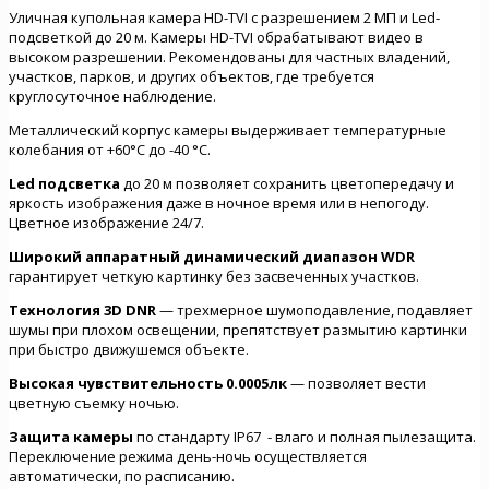
Уличная купольная камера HD-TVI с разрешением 2 МП и Led-
подсветкой до 20 м. Камеры HD-TVI обрабатывают видео в
высоком разрешении. Рекомендованы для частных владений,
участков, парков, и других объектов, где требуется
круглосуточное наблюдение.
Металлический корпус камеры выдерживает температурные
колебания от +60°C до -40 °C.
Led подсветка
до 20 м позволяет сохранить цветопередачу и
яркость изображения даже в ночное время или в непогоду.
Цветное изображение 24/7.
Широкий аппаратный динамический диапазон WDR
гарантирует четкую картинку без засвеченных участков.
Технология 3D DNR
— трехмерное шумоподавление, подавляет
шумы при плохом освещении, препятствует размытию картинки
при быстро движушемся объекте.
Высокая чувствительность 0.0005лк
— позволяет вести
цветную съемку ночью.
Защита камеры
по стандарту IP67 - влаго и полная пылезащита.
Переключение режима день-ночь осуществляется
автоматически, по расписанию.