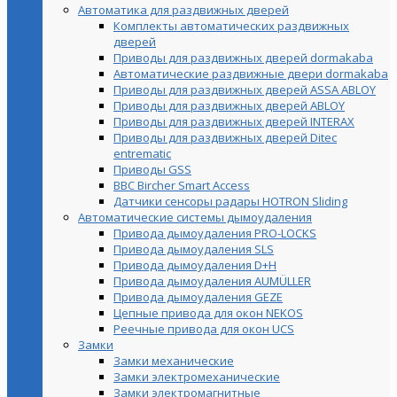
Автоматика для раздвижных дверей
Комплекты автоматических раздвижных
дверей
Приводы для раздвижных дверей dormakaba
Автоматические раздвижные двери dormakaba
Приводы для раздвижных дверей ASSA ABLOY
Приводы для раздвижных дверей ABLOY
Приводы для раздвижных дверей INTERAX
Приводы для раздвижных дверей Ditec
entrematic
Приводы GSS
BBC Bircher Smart Access
Датчики сенсоры радары HOTRON Sliding
Автоматические системы дымоудаления
Привода дымоудаления PRO-LOCKS
Привода дымоудаления SLS
Привода дымоудаления D+H
Привода дымоудаления AUMÜLLER
Привода дымоудаления GEZE
Цепные привода для окон NEKOS
Реечные привода для окон UСS
Замки
Замки механические
Замки электромеханические
Замки электромагнитные