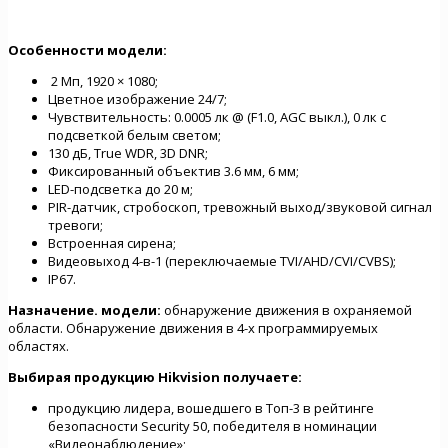
Особенности модели:
2 Mп, 1920 × 1080;
Цветное изображение 24/7;
Чувствительность: 0.0005 лк @ (F1.0, AGC выкл.), 0 лк с
подсветкой белым светом;
130 дБ, True WDR, 3D DNR;
Фиксированный объектив 3.6 мм, 6 мм;
LED-подсветка до 20 м;
PIR-датчик, стробоскоп, тревожный выход/звуковой сигнал
тревоги;
Встроенная сирена;
Видеовыход 4-в-1 (переключаемые TVI/AHD/CVI/CVBS);
IP67.
Назначение. модели:
обнаружение движения в охраняемой
области. Обнаружение движения в 4-х программируемых
областях.
Выбирая продукцию Hikvision
получаете:
продукцию лидера, вошедшего в Топ-3 в рейтинге
безопасности Security 50, победителя в номинации
«Видеонаблюдение»;