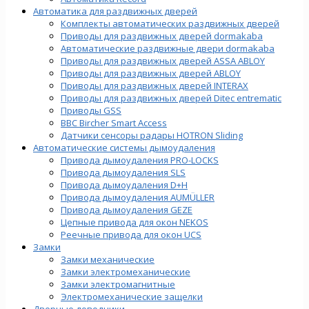
Автоматика для раздвижных дверей
Комплекты автоматических раздвижных дверей
Приводы для раздвижных дверей dormakaba
Автоматические раздвижные двери dormakaba
Приводы для раздвижных дверей ASSA ABLOY
Приводы для раздвижных дверей ABLOY
Приводы для раздвижных дверей INTERAX
Приводы для раздвижных дверей Ditec entrematic
Приводы GSS
BBC Bircher Smart Access
Датчики сенсоры радары HOTRON Sliding
Автоматические системы дымоудаления
Привода дымоудаления PRO-LOCKS
Привода дымоудаления SLS
Привода дымоудаления D+H
Привода дымоудаления AUMÜLLER
Привода дымоудаления GEZE
Цепные привода для окон NEKOS
Реечные привода для окон UСS
Замки
Замки механические
Замки электромеханические
Замки электромагнитные
Электромеханические защелки
Дверные доводчики