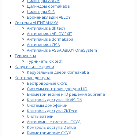
Цилиндры ABLOY
Цилиндры dormakaba
Цилиндры SLS
Броненакладки ABLOY
Системы АНТИПАНИКА
Антипаника dk tech
Антипаника ABLOY EXIT
Антипаника dormakaba
Антипаника СISA
Антипаника ASSA ABLOY OneSystem
Турникеты
Турникеты dk tech
Карусельные двери
Карусельные двери dormakaba
Контроль доступа
Беспроводные СКУД
Системы контроля доступа HID
Биометрические и ID решения Suprema
Контроль доступа HIKVISION
Системы домофонии
Контроль доступа ZKTeco
Считыватели
Автономные системы СКУД
Контроль доступа Dahua
Биометрические СКУД