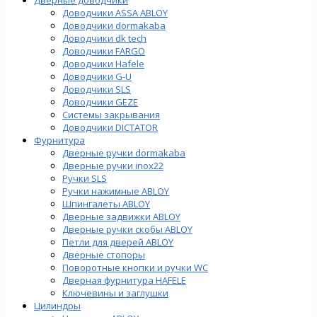
Доводчики ASSA ABLOY
Доводчики dormakaba
Доводчики dk tech
Доводчики FARGO
Доводчики Hafele
Доводчики G-U
Доводчики SLS
Доводчики GEZE
Cистемы закрывания
Доводчики DICTATOR
Фурнитура
Дверные ручки dormakaba
Дверные ручки inox22
Ручки SLS
Ручки нажимные ABLOY
Шпингалеты ABLOY
Дверные задвижки ABLOY
Дверные ручки скобы ABLOY
Петли для дверей ABLOY
Дверные стопоры
Поворотные кнопки и ручки WC
Дверная фурнитура HAFELE
Ключевины и заглушки
Цилиндры