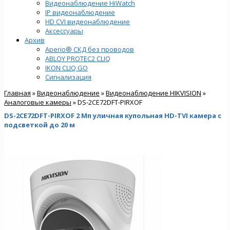
Видеонаблюдение HiWatch
IP видеонаблюдение
HD CVI видеонаблюдение
Аксессуары
Архив
Aperio® СКД без проводов
ABLOY PROTEC2 CLIQ
IKON CLIQ GO
Сигнализация
Главная
»
Видеонаблюдение
»
Видеонаблюдение HIKVISION
»
Аналоговые камеры
» DS-2CE72DFT-PIRXOF
DS-2CE72DFT-PIRXOF 2 Мп уличная купольная HD-TVI камера с
подсветкой до 20 м