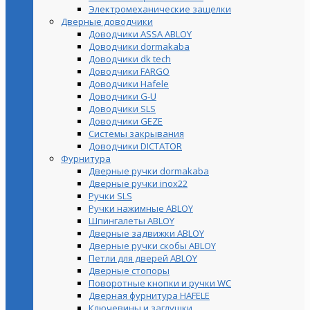
Электромеханические защелки
Дверные доводчики
Доводчики ASSA ABLOY
Доводчики dormakaba
Доводчики dk tech
Доводчики FARGO
Доводчики Hafele
Доводчики G-U
Доводчики SLS
Доводчики GEZE
Cистемы закрывания
Доводчики DICTATOR
Фурнитура
Дверные ручки dormakaba
Дверные ручки inox22
Ручки SLS
Ручки нажимные ABLOY
Шпингалеты ABLOY
Дверные задвижки ABLOY
Дверные ручки скобы ABLOY
Петли для дверей ABLOY
Дверные стопоры
Поворотные кнопки и ручки WC
Дверная фурнитура HAFELE
Ключевины и заглушки