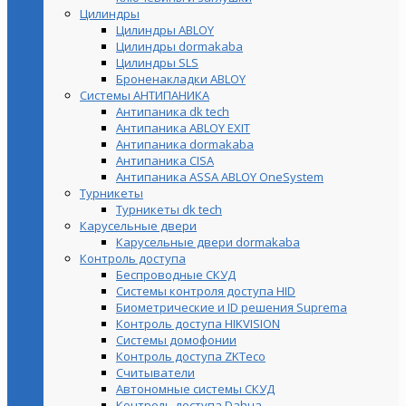
Цилиндры
Цилиндры ABLOY
Цилиндры dormakaba
Цилиндры SLS
Броненакладки ABLOY
Системы АНТИПАНИКА
Антипаника dk tech
Антипаника ABLOY EXIT
Антипаника dormakaba
Антипаника СISA
Антипаника ASSA ABLOY OneSystem
Турникеты
Турникеты dk tech
Карусельные двери
Карусельные двери dormakaba
Контроль доступа
Беспроводные СКУД
Системы контроля доступа HID
Биометрические и ID решения Suprema
Контроль доступа HIKVISION
Системы домофонии
Контроль доступа ZKTeco
Считыватели
Автономные системы СКУД
Контроль доступа Dahua