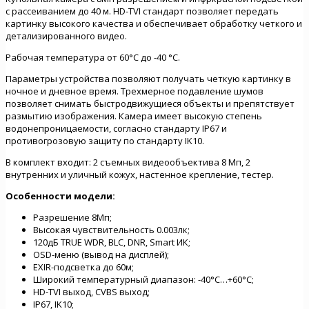
с рассеиванием до 40 м. HD-TVI стандарт позволяет передать
картинку высокого качества и обеспечивает обработку четкого и
детализированного видео.
Рабочая температура от 60°C до -40 °C.
Параметры устройства позволяют получать четкую картинку в
ночное и дневное время. Трехмерное подавление шумов
позволяет снимать быстродвижущиеся объекты и препятствует
размытию изображения. Камера имеет высокую степень
водонепроницаемости, согласно стандарту IP67 и
противогрозовую защиту по стандарту IK10.
В комплект входит: 2 съемных видеообъектива 8 Мп, 2
внутренних и уличный кожух, настенное крепление, тестер.
Особенности модели:
Разрешение 8Мп;
Высокая чувствительность 0.003лк;
120дБ TRUE WDR, BLC, DNR, Smart ИК;
OSD-меню (вывод на дисплей);
EXIR-подсветка до 60м;
Широкий температурный диапазон: -40°C…+60°C;
HD-TVI выход, CVBS выход;
IP67, IK10;