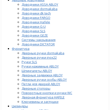
Доводчики ASSA ABLOY
Доводчики dormakaba
Доводчики dk tech
Доводчики FARGO
Доводчики Hafele
Доводчики G-U
Доводчики SLS
Доводчики GEZE
Cистемы закрывания
Доводчики DICTATOR
Фурнитура
Дверные ручки dormakaba
Дверные ручки inox22
Ручки SLS
Ручки нажимные ABLOY
Шпингалеты ABLOY
Дверные задвижки ABLOY
Дверные ручки скобы ABLOY
Петли для дверей ABLOY
Дверные стопоры
Поворотные кнопки и ручки WC
Дверная фурнитура HAFELE
Ключевины и заглушки
Цилиндры