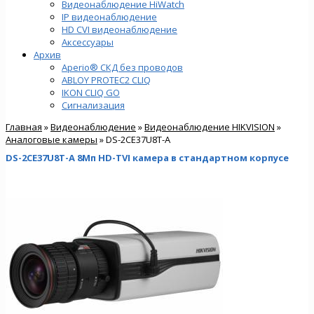
Видеонаблюдение HiWatch
IP видеонаблюдение
HD CVI видеонаблюдение
Аксессуары
Архив
Aperio® СКД без проводов
ABLOY PROTEC2 CLIQ
IKON CLIQ GO
Сигнализация
Главная
»
Видеонаблюдение
»
Видеонаблюдение HIKVISION
»
Аналоговые камеры
» DS-2CE37U8T-A
DS-2CE37U8T-A 8Мп HD-TVI камера в стандартном корпусе