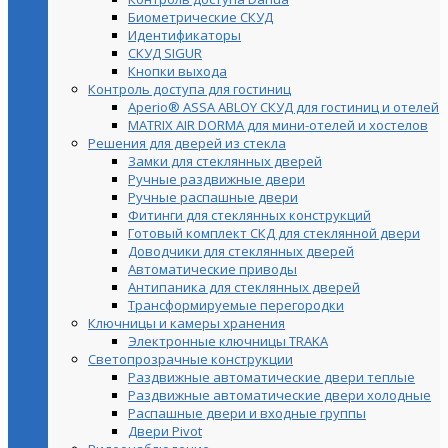
Биометрические СКУД
Идентификаторы
СКУД SIGUR
Кнопки выхода
Контроль доступа для гостиниц
Aperio® ASSA ABLOY СКУД для гостиниц и отелей
MATRIX AIR DORMA для мини-отелей и хостелов
Решения для дверей из стекла
Замки для стеклянных дверей
Ручные раздвижные двери
Ручные распашные двери
Фитинги для стеклянных конструкций
Готовый комплект СКД для стеклянной двери
Доводчики для стеклянных дверей
Автоматические приводы
Антипаника для стеклянных дверей
Трансформируемые перегородки
Ключницы и камеры хранения
Электронные ключницы TRAKA
Светопрозрачные конструкции
Раздвижные автоматические двери теплые
Раздвижные автоматические двери холодные
Распашные двери и входные группы
Двери Pivot