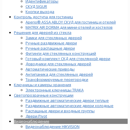
Идентификаторы
СКУД SIGUR
Кнопки выхода
Контроль доступа для гостиниц
Aperio® ASSA ABLOY СКУД для гостиниц и отелей
MATRIX AIR DORMA для мини-отелей и хостелов
Решения для дверей из стекла
Замки для стеклянных дверей
Ручные раздвижные двери
Ручные распашные двери
Фитинги для стеклянных конструкций
Готовый комплект СКД для стеклянной двери
Доводчики для стеклянных дверей
Автоматические приводы
Антипаника для стеклянных дверей
Трансформируемые перегородки
Ключницы и камеры хранения
Электронные ключницы TRAKA
Светопрозрачные конструкции
Раздвижные автоматические двери теплые
Раздвижные автоматические двери холодные
Распашные двери и входные группы
Двери Pivot
Видеонаблюдение
Видеонаблюдение HIKVISION