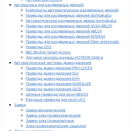
Автоматика для раздвижных дверей
Комплекты автоматических раздвижных дверей
Приводы для раздвижных дверей dormakaba
Автоматические раздвижные двери dormakaba
Приводы для раздвижных дверей ASSA ABLOY
Приводы для раздвижных дверей ABLOY
Приводы для раздвижных дверей INTERAX
Приводы для раздвижных дверей Ditec entrematic
Приводы GSS
BBC Bircher Smart Access
Датчики сенсоры радары HOTRON Sliding
Автоматические системы дымоудаления
Привода дымоудаления PRO-LOCKS
Привода дымоудаления SLS
Привода дымоудаления D+H
Привода дымоудаления AUMÜLLER
Привода дымоудаления GEZE
Цепные привода для окон NEKOS
Реечные привода для окон UСS
Замки
Замки механические
Замки электромеханические
Замки электромагнитные
Электромеханические защелки
Дверные доводчики