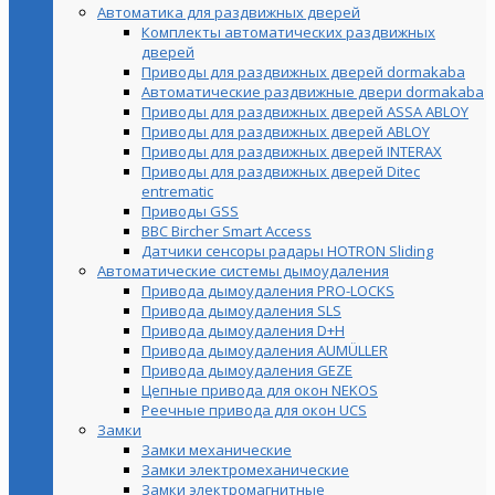
Автоматика для раздвижных дверей
Комплекты автоматических раздвижных
дверей
Приводы для раздвижных дверей dormakaba
Автоматические раздвижные двери dormakaba
Приводы для раздвижных дверей ASSA ABLOY
Приводы для раздвижных дверей ABLOY
Приводы для раздвижных дверей INTERAX
Приводы для раздвижных дверей Ditec
entrematic
Приводы GSS
BBC Bircher Smart Access
Датчики сенсоры радары HOTRON Sliding
Автоматические системы дымоудаления
Привода дымоудаления PRO-LOCKS
Привода дымоудаления SLS
Привода дымоудаления D+H
Привода дымоудаления AUMÜLLER
Привода дымоудаления GEZE
Цепные привода для окон NEKOS
Реечные привода для окон UСS
Замки
Замки механические
Замки электромеханические
Замки электромагнитные