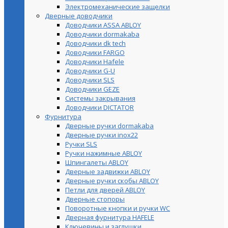
Электромеханические защелки
Дверные доводчики
Доводчики ASSA ABLOY
Доводчики dormakaba
Доводчики dk tech
Доводчики FARGO
Доводчики Hafele
Доводчики G-U
Доводчики SLS
Доводчики GEZE
Cистемы закрывания
Доводчики DICTATOR
Фурнитура
Дверные ручки dormakaba
Дверные ручки inox22
Ручки SLS
Ручки нажимные ABLOY
Шпингалеты ABLOY
Дверные задвижки ABLOY
Дверные ручки скобы ABLOY
Петли для дверей ABLOY
Дверные стопоры
Поворотные кнопки и ручки WC
Дверная фурнитура HAFELE
Ключевины и заглушки