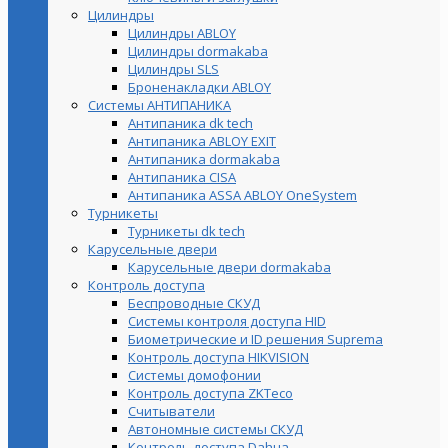
Цилиндры
Цилиндры ABLOY
Цилиндры dormakaba
Цилиндры SLS
Броненакладки ABLOY
Системы АНТИПАНИКА
Антипаника dk tech
Антипаника ABLOY EXIT
Антипаника dormakaba
Антипаника СISA
Антипаника ASSA ABLOY OneSystem
Турникеты
Турникеты dk tech
Карусельные двери
Карусельные двери dormakaba
Контроль доступа
Беспроводные СКУД
Системы контроля доступа HID
Биометрические и ID решения Suprema
Контроль доступа HIKVISION
Системы домофонии
Контроль доступа ZKTeco
Считыватели
Автономные системы СКУД
Контроль доступа Dahua