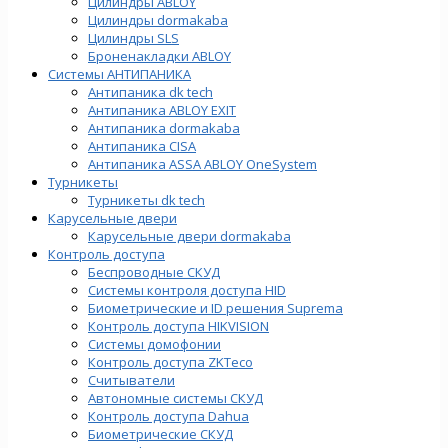
Цилиндры ABLOY
Цилиндры dormakaba
Цилиндры SLS
Броненакладки ABLOY
Системы АНТИПАНИКА
Антипаника dk tech
Антипаника ABLOY EXIT
Антипаника dormakaba
Антипаника СISA
Антипаника ASSA ABLOY OneSystem
Турникеты
Турникеты dk tech
Карусельные двери
Карусельные двери dormakaba
Контроль доступа
Беспроводные СКУД
Системы контроля доступа HID
Биометрические и ID решения Suprema
Контроль доступа HIKVISION
Системы домофонии
Контроль доступа ZKTeco
Считыватели
Автономные системы СКУД
Контроль доступа Dahua
Биометрические СКУД