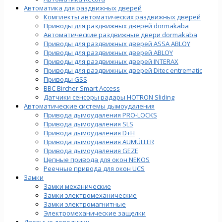
Автоматика для раздвижных дверей
Комплекты автоматических раздвижных дверей
Приводы для раздвижных дверей dormakaba
Автоматические раздвижные двери dormakaba
Приводы для раздвижных дверей ASSA ABLOY
Приводы для раздвижных дверей ABLOY
Приводы для раздвижных дверей INTERAX
Приводы для раздвижных дверей Ditec entrematic
Приводы GSS
BBC Bircher Smart Access
Датчики сенсоры радары HOTRON Sliding
Автоматические системы дымоудаления
Привода дымоудаления PRO-LOCKS
Привода дымоудаления SLS
Привода дымоудаления D+H
Привода дымоудаления AUMÜLLER
Привода дымоудаления GEZE
Цепные привода для окон NEKOS
Реечные привода для окон UСS
Замки
Замки механические
Замки электромеханические
Замки электромагнитные
Электромеханические защелки
Дверные доводчики