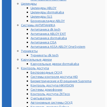
Цилиндры
Цилиндры ABLOY
Цилиндры dormakaba
Цилиндры SLS
Броненакладки ABLOY
Системы АНТИПАНИКА
Антипаника dk tech
Антипаника ABLOY EXIT
Антипаника dormakaba
Антипаника СISA
Антипаника ASSA ABLOY OneSystem
Турникеты
Турникеты dk tech
Карусельные двери
Карусельные двери dormakaba
Контроль доступа
Беспроводные СКУД
Системы контроля доступа HID
Биометрические и ID решения Suprema
Контроль доступа HIKVISION
Системы домофонии
Контроль доступа ZKTeco
Считыватели
Автономные системы СКУД
Контроль доступа Dahua