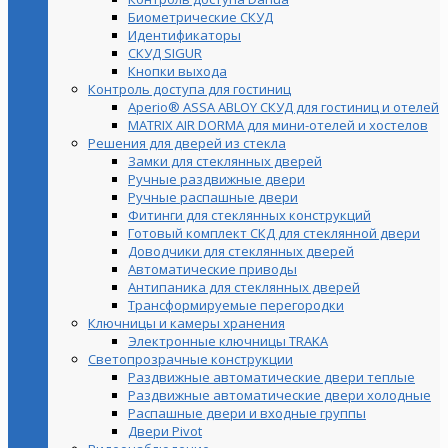
Биометрические СКУД
Идентификаторы
СКУД SIGUR
Кнопки выхода
Контроль доступа для гостиниц
Aperio® ASSA ABLOY СКУД для гостиниц и отелей
MATRIX AIR DORMA для мини-отелей и хостелов
Решения для дверей из стекла
Замки для стеклянных дверей
Ручные раздвижные двери
Ручные распашные двери
Фитинги для стеклянных конструкций
Готовый комплект СКД для стеклянной двери
Доводчики для стеклянных дверей
Автоматические приводы
Антипаника для стеклянных дверей
Трансформируемые перегородки
Ключницы и камеры хранения
Электронные ключницы TRAKA
Светопрозрачные конструкции
Раздвижные автоматические двери теплые
Раздвижные автоматические двери холодные
Распашные двери и входные группы
Двери Pivot