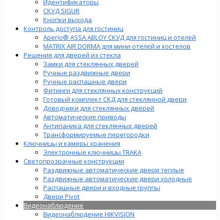
Идентификаторы
СКУД SIGUR
Кнопки выхода
Контроль доступа для гостиниц
Aperio® ASSA ABLOY СКУД для гостиниц и отелей
MATRIX AIR DORMA для мини-отелей и хостелов
Решения для дверей из стекла
Замки для стеклянных дверей
Ручные раздвижные двери
Ручные распашные двери
Фитинги для стеклянных конструкций
Готовый комплект СКД для стеклянной двери
Доводчики для стеклянных дверей
Автоматические приводы
Антипаника для стеклянных дверей
Трансформируемые перегородки
Ключницы и камеры хранения
Электронные ключницы TRAKA
Светопрозрачные конструкции
Раздвижные автоматические двери теплые
Раздвижные автоматические двери холодные
Распашные двери и входные группы
Двери Pivot
Видеонаблюдение
Видеонаблюдение HIKVISION