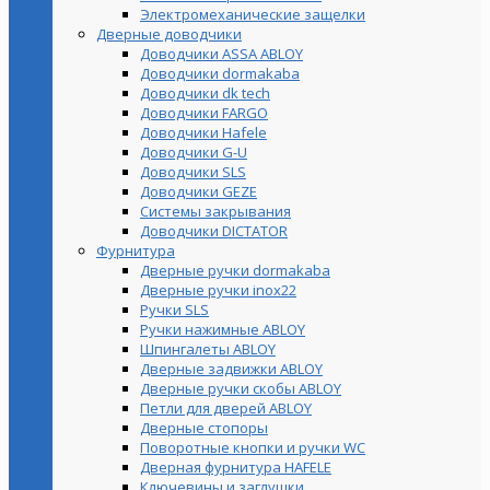
Электромеханические защелки
Дверные доводчики
Доводчики ASSA ABLOY
Доводчики dormakaba
Доводчики dk tech
Доводчики FARGO
Доводчики Hafele
Доводчики G-U
Доводчики SLS
Доводчики GEZE
Cистемы закрывания
Доводчики DICTATOR
Фурнитура
Дверные ручки dormakaba
Дверные ручки inox22
Ручки SLS
Ручки нажимные ABLOY
Шпингалеты ABLOY
Дверные задвижки ABLOY
Дверные ручки скобы ABLOY
Петли для дверей ABLOY
Дверные стопоры
Поворотные кнопки и ручки WC
Дверная фурнитура HAFELE
Ключевины и заглушки