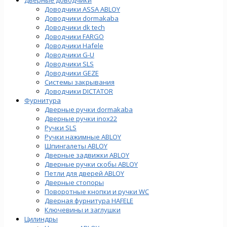
Доводчики ASSA ABLOY
Доводчики dormakaba
Доводчики dk tech
Доводчики FARGO
Доводчики Hafele
Доводчики G-U
Доводчики SLS
Доводчики GEZE
Cистемы закрывания
Доводчики DICTATOR
Фурнитура
Дверные ручки dormakaba
Дверные ручки inox22
Ручки SLS
Ручки нажимные ABLOY
Шпингалеты ABLOY
Дверные задвижки ABLOY
Дверные ручки скобы ABLOY
Петли для дверей ABLOY
Дверные стопоры
Поворотные кнопки и ручки WC
Дверная фурнитура HAFELE
Ключевины и заглушки
Цилиндры