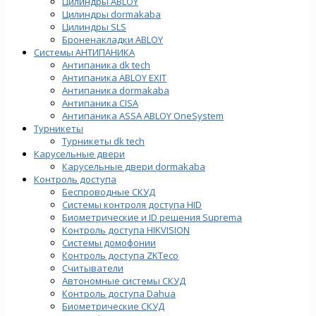
Цилиндры ABLOY
Цилиндры dormakaba
Цилиндры SLS
Броненакладки ABLOY
Системы АНТИПАНИКА
Антипаника dk tech
Антипаника ABLOY EXIT
Антипаника dormakaba
Антипаника СISA
Антипаника ASSA ABLOY OneSystem
Турникеты
Турникеты dk tech
Карусельные двери
Карусельные двери dormakaba
Контроль доступа
Беспроводные СКУД
Системы контроля доступа HID
Биометрические и ID решения Suprema
Контроль доступа HIKVISION
Системы домофонии
Контроль доступа ZKTeco
Считыватели
Автономные системы СКУД
Контроль доступа Dahua
Биометрические СКУД