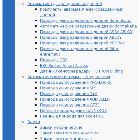
Автоматика для раздвижных дверей
Комплекты автоматических раздвижных
дверей
Приводы для раздвижных дверей dormakaba
Автоматические раздвижные двери dormakaba
Приводы для раздвижных дверей ASSA ABLOY
Приводы для раздвижных дверей ABLOY
Приводы для раздвижных дверей INTERAX
Приводы для раздвижных дверей Ditec
entrematic
Приводы GSS
BBC Bircher Smart Access
Датчики сенсоры радары HOTRON Sliding
Автоматические системы дымоудаления
Привода дымоудаления PRO-LOCKS
Привода дымоудаления SLS
Привода дымоудаления D+H
Привода дымоудаления AUMÜLLER
Привода дымоудаления GEZE
Цепные привода для окон NEKOS
Реечные привода для окон UСS
Замки
Замки механические
Замки электромеханические
Замки электромагнитные