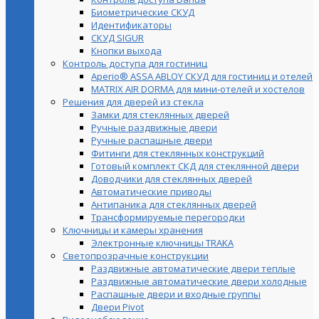
Биометрические СКУД
Идентификаторы
СКУД SIGUR
Кнопки выхода
Контроль доступа для гостиниц
Aperio® ASSA ABLOY СКУД для гостиниц и отелей
MATRIX AIR DORMA для мини-отелей и хостелов
Решения для дверей из стекла
Замки для стеклянных дверей
Ручные раздвижные двери
Ручные распашные двери
Фитинги для стеклянных конструкций
Готовый комплект СКД для стеклянной двери
Доводчики для стеклянных дверей
Автоматические приводы
Антипаника для стеклянных дверей
Трансформируемые перегородки
Ключницы и камеры хранения
Электронные ключницы TRAKA
Светопрозрачные конструкции
Раздвижные автоматические двери теплые
Раздвижные автоматические двери холодные
Распашные двери и входные группы
Двери Pivot