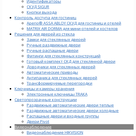
Идентификаторы
СКУД SIGUR
Кнопки выхода
Контроль доступа для гостиниц
Aperio® ASSA ABLOY СКУД для гостиниц и отелей
MATRIX AIR DORMA для мини-отелей и хостелов
Решения для дверей из стекла
Замки для стеклянных дверей
Ручные раздвижные двери
Ручные распашные двери
Фитинги для стеклянных конструкций
Готовый комплект СКД для стеклянной двери
Доводчики для стеклянных дверей
Автоматические приводы
Антипаника для стеклянных дверей
Трансформируемые перегородки
Ключницы и камеры хранения
Электронные ключницы TRAKA
Светопрозрачные конструкции
Раздвижные автоматические двери теплые
Раздвижные автоматические двери холодные
Распашные двери и входные группы
Двери Pivot
Видеонаблюдение
Видеонаблюдение HIKVISION