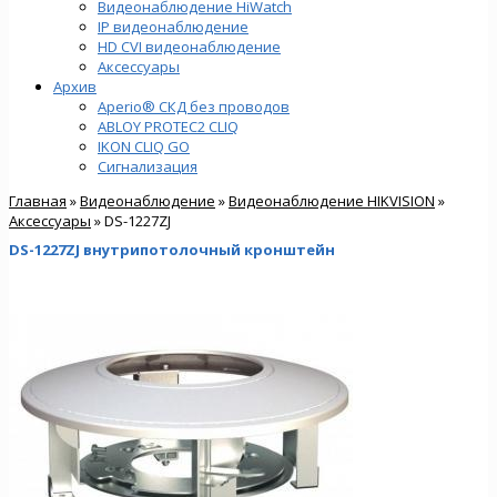
Видеонаблюдение HiWatch
IP видеонаблюдение
HD CVI видеонаблюдение
Аксессуары
Архив
Aperio® СКД без проводов
ABLOY PROTEC2 CLIQ
IKON CLIQ GO
Сигнализация
Главная
»
Видеонаблюдение
»
Видеонаблюдение HIKVISION
»
Аксессуары
» DS-1227ZJ
DS-1227ZJ внутрипотолочный кронштейн