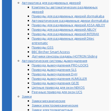
Автоматика для раздвижных дверей
Комплекты автоматических раздвижных
дверей
Приводы для раздвижных дверей dormakaba
Автоматические раздвижные двери dormakaba
Приводы для раздвижных дверей ASSA ABLOY
Приводы для раздвижных дверей ABLOY
Приводы для раздвижных дверей INTERAX
Приводы для раздвижных дверей Ditec
entrematic
Приводы GSS
BBC Bircher Smart Access
Датчики сенсоры радары HOTRON Sliding
Автоматические системы дымоудаления
Привода дымоудаления PRO-LOCKS
Привода дымоудаления SLS
Привода дымоудаления D+H
Привода дымоудаления AUMÜLLER
Привода дымоудаления GEZE
Цепные привода для окон NEKOS
Реечные привода для окон UСS
Замки
Замки механические
Замки электромеханические
Замки электромагнитные