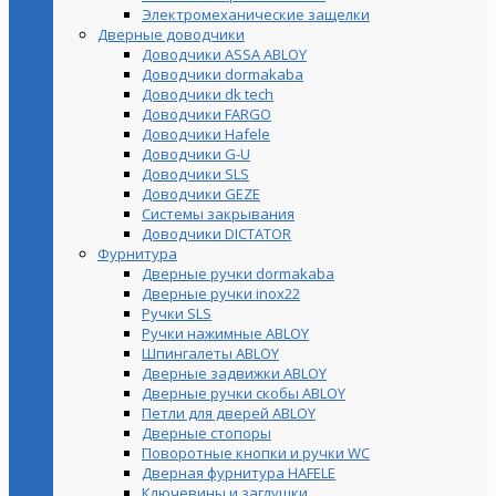
Электромеханические защелки
Дверные доводчики
Доводчики ASSA ABLOY
Доводчики dormakaba
Доводчики dk tech
Доводчики FARGO
Доводчики Hafele
Доводчики G-U
Доводчики SLS
Доводчики GEZE
Cистемы закрывания
Доводчики DICTATOR
Фурнитура
Дверные ручки dormakaba
Дверные ручки inox22
Ручки SLS
Ручки нажимные ABLOY
Шпингалеты ABLOY
Дверные задвижки ABLOY
Дверные ручки скобы ABLOY
Петли для дверей ABLOY
Дверные стопоры
Поворотные кнопки и ручки WC
Дверная фурнитура HAFELE
Ключевины и заглушки