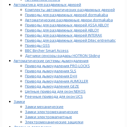
Автоматика для раздвижных дверей
Комплекты автоматических раздвижных дверей
Приводы для раздвижных дверей dormakaba
Автоматические раздвижные двери dormakaba
Приводы для раздвижных дверей ASSA ABLOY
Приводы для раздвижных дверей ABLOY
Приводы для раздвижных дверей INTERAX
Приводы для раздвижных дверей Ditec entrematic
Приводы GSS
BBC Bircher Smart Access
Датчики сенсоры радары HOTRON Sliding
Автоматические системы дымоудаления
Привода дымоудаления PRO-LOCKS
Привода дымоудаления SLS
Привода дымоудаления D+H
Привода дымоудаления AUMÜLLER
Привода дымоудаления GEZE
Цепные привода для окон NEKOS
Реечные привода для окон UСS
Замки
Замки механические
Замки электромеханические
Замки электромагнитные
Электромеханические защелки
Дверные доводчики