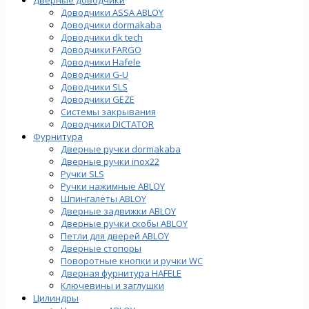
Доводчики ASSA ABLOY
Доводчики dormakaba
Доводчики dk tech
Доводчики FARGO
Доводчики Hafele
Доводчики G-U
Доводчики SLS
Доводчики GEZE
Cистемы закрывания
Доводчики DICTATOR
Фурнитура
Дверные ручки dormakaba
Дверные ручки inox22
Ручки SLS
Ручки нажимные ABLOY
Шпингалеты ABLOY
Дверные задвижки ABLOY
Дверные ручки скобы ABLOY
Петли для дверей ABLOY
Дверные стопоры
Поворотные кнопки и ручки WC
Дверная фурнитура HAFELE
Ключевины и заглушки
Цилиндры