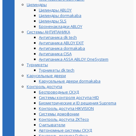
Цилиндры
Цилиндры ABLOY
Цилиндры dormakaba
Цилиндры SLS
Броненакладки ABLOY
Системы АНТИПАНИКА
Антипаника dk tech
Антипаника ABLOY EXIT
Антипаника dormakaba
Антипаника СISA
Антипаника ASSA ABLOY OneSystem
Турникеты
Турникеты dk tech
Карусельные двери
Карусельные двери dormakaba
Контроль доступа
Беспроводные СКУД
Системы контроля доступа HID
Биометрические и ID решения Suprema
Контроль доступа HIKVISION
Системы домофонии
Контроль доступа ZKTeco
Считыватели
Автономные системы СКУД
Контроль доступа Dahua