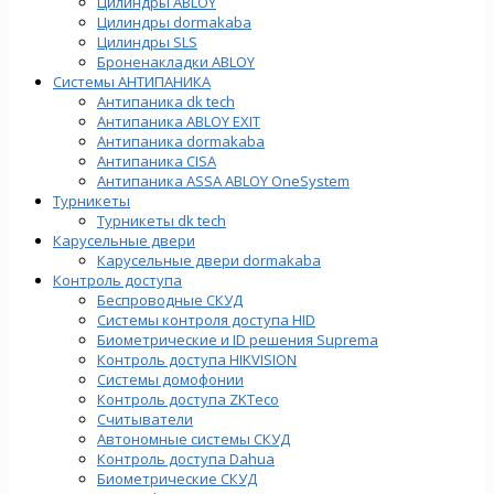
Цилиндры ABLOY
Цилиндры dormakaba
Цилиндры SLS
Броненакладки ABLOY
Системы АНТИПАНИКА
Антипаника dk tech
Антипаника ABLOY EXIT
Антипаника dormakaba
Антипаника СISA
Антипаника ASSA ABLOY OneSystem
Турникеты
Турникеты dk tech
Карусельные двери
Карусельные двери dormakaba
Контроль доступа
Беспроводные СКУД
Системы контроля доступа HID
Биометрические и ID решения Suprema
Контроль доступа HIKVISION
Системы домофонии
Контроль доступа ZKTeco
Считыватели
Автономные системы СКУД
Контроль доступа Dahua
Биометрические СКУД