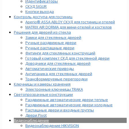
Идентификаторы
СКУД SIGUR
Кнопки выхода
Контроль доступа для гостиниц
Aperio® ASSA ABLOY СКУД для гостиниц и отелей
MATRIX AIR DORMA для мини-отелей и хостелов
Решения для дверей из стекла
Замки для стеклянных дверей
Ручные раздвижные двери
Ручные распашные двери
Фитинги для стеклянных конструкций
Готовый комплект СКД для стеклянной двери
Доводчики для стеклянных дверей
Автоматические приводы
Антипаника для стеклянных дверей
Трансформируемые перегородки
Ключницы и камеры хранения
Электронные ключницы TRAKA
Светопрозрачные конструкции
Раздвижные автоматические двери теплые
Раздвижные автоматические двери холодные
Распашные двери и входные группы
Двери Pivot
Видеонаблюдение
Видеонаблюдение HIKVISION