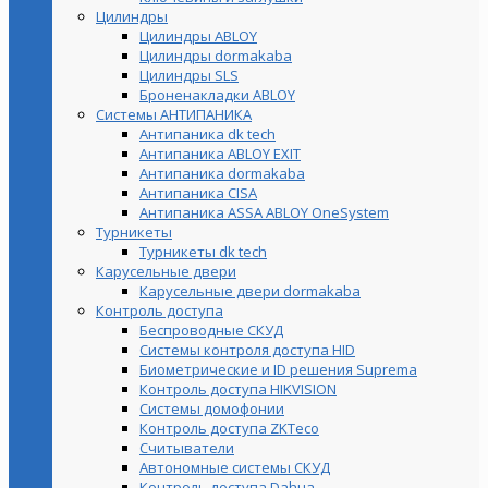
Цилиндры
Цилиндры ABLOY
Цилиндры dormakaba
Цилиндры SLS
Броненакладки ABLOY
Системы АНТИПАНИКА
Антипаника dk tech
Антипаника ABLOY EXIT
Антипаника dormakaba
Антипаника СISA
Антипаника ASSA ABLOY OneSystem
Турникеты
Турникеты dk tech
Карусельные двери
Карусельные двери dormakaba
Контроль доступа
Беспроводные СКУД
Системы контроля доступа HID
Биометрические и ID решения Suprema
Контроль доступа HIKVISION
Системы домофонии
Контроль доступа ZKTeco
Считыватели
Автономные системы СКУД
Контроль доступа Dahua