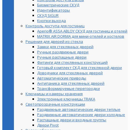
Биометрические СКУД
Идентификаторы
СКУД SIGUR
Кнопки выхода
Контроль доступа для гостиниц
Aperio® ASSA ABLOY СКУД для гостиниц и отелей
MATRIX AIR DORMA для мини-отелей и хостелов
Решения для дверей из стекла
Замки для стеклянных дверей
Ручные раздвижные двери
Ручные распашные двери
Фитинги для стеклянных конструкций
Готовый комплект СКД для стеклянной двери
Доводчики для стеклянных дверей
Автоматические приводы
Антипаника для стеклянных дверей
Трансформируемые перегородки
Ключницы и камеры хранения
Электронные ключницы TRAKA
Светопрозрачные конструкции
Раздвижные автоматические двери теплые
Раздвижные автоматические двери холодные
Распашные двери и входные группы
Двери Pivot