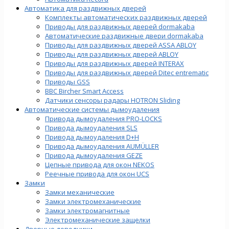
Автоматика для раздвижных дверей
Комплекты автоматических раздвижных дверей
Приводы для раздвижных дверей dormakaba
Автоматические раздвижные двери dormakaba
Приводы для раздвижных дверей ASSA ABLOY
Приводы для раздвижных дверей ABLOY
Приводы для раздвижных дверей INTERAX
Приводы для раздвижных дверей Ditec entrematic
Приводы GSS
BBC Bircher Smart Access
Датчики сенсоры радары HOTRON Sliding
Автоматические системы дымоудаления
Привода дымоудаления PRO-LOCKS
Привода дымоудаления SLS
Привода дымоудаления D+H
Привода дымоудаления AUMÜLLER
Привода дымоудаления GEZE
Цепные привода для окон NEKOS
Реечные привода для окон UСS
Замки
Замки механические
Замки электромеханические
Замки электромагнитные
Электромеханические защелки
Дверные доводчики