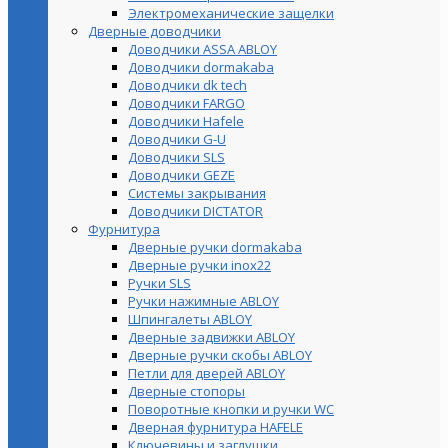
Электромеханические защелки
Дверные доводчики
Доводчики ASSA ABLOY
Доводчики dormakaba
Доводчики dk tech
Доводчики FARGO
Доводчики Hafele
Доводчики G-U
Доводчики SLS
Доводчики GEZE
Cистемы закрывания
Доводчики DICTATOR
Фурнитура
Дверные ручки dormakaba
Дверные ручки inox22
Ручки SLS
Ручки нажимные ABLOY
Шпингалеты ABLOY
Дверные задвижки ABLOY
Дверные ручки скобы ABLOY
Петли для дверей ABLOY
Дверные стопоры
Поворотные кнопки и ручки WC
Дверная фурнитура HAFELE
Ключевины и заглушки