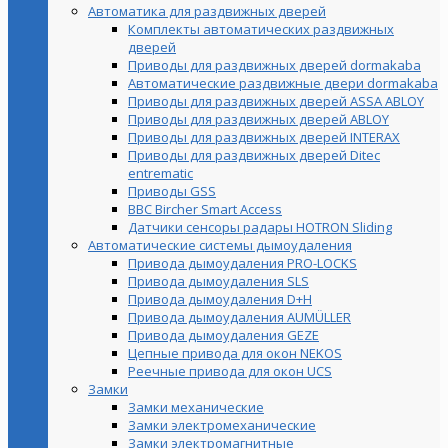
Автоматика для раздвижных дверей
Комплекты автоматических раздвижных
дверей
Приводы для раздвижных дверей dormakaba
Автоматические раздвижные двери dormakaba
Приводы для раздвижных дверей ASSA ABLOY
Приводы для раздвижных дверей ABLOY
Приводы для раздвижных дверей INTERAX
Приводы для раздвижных дверей Ditec
entrematic
Приводы GSS
BBC Bircher Smart Access
Датчики сенсоры радары HOTRON Sliding
Автоматические системы дымоудаления
Привода дымоудаления PRO-LOCKS
Привода дымоудаления SLS
Привода дымоудаления D+H
Привода дымоудаления AUMÜLLER
Привода дымоудаления GEZE
Цепные привода для окон NEKOS
Реечные привода для окон UСS
Замки
Замки механические
Замки электромеханические
Замки электромагнитные