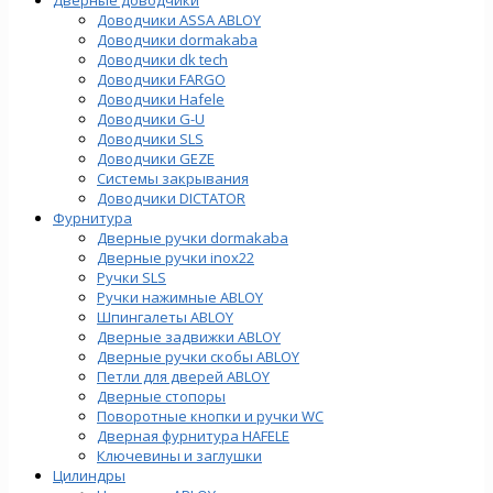
Доводчики ASSA ABLOY
Доводчики dormakaba
Доводчики dk tech
Доводчики FARGO
Доводчики Hafele
Доводчики G-U
Доводчики SLS
Доводчики GEZE
Cистемы закрывания
Доводчики DICTATOR
Фурнитура
Дверные ручки dormakaba
Дверные ручки inox22
Ручки SLS
Ручки нажимные ABLOY
Шпингалеты ABLOY
Дверные задвижки ABLOY
Дверные ручки скобы ABLOY
Петли для дверей ABLOY
Дверные стопоры
Поворотные кнопки и ручки WC
Дверная фурнитура HAFELE
Ключевины и заглушки
Цилиндры