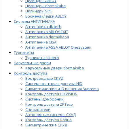
Цилиндры ABLOY
Цилиндры dormakaba
Цилиндры SLS
Броненакладки ABLOY
Системы АНТИПАНИКА
Антипаника dk tech
Антипаника ABLOY EXIT
Антипаника dormakaba
Антипаника СISA
Антипаника ASSA ABLOY OneSystem
Турникеты
Турникеты dk tech
Карусельные двери
Карусельные двери dormakaba
Контроль доступа
Беспроводные СКУД
Системы контроля доступа HID
Биометрические и ID решения Suprema
Контроль доступа HIKVISION
Системы домофонии
Контроль доступа ZKTeco
Считыватели
Автономные системы СКУД
Контроль доступа Dahua
Биометрические СКУД