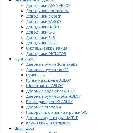
Доводчики ASSA ABLOY
Доводчики dormakaba
Доводчики dk tech
Доводчики FARGO
Доводчики Hafele
Доводчики G-U
Доводчики SLS
Доводчики GEZE
Cистемы закрывания
Доводчики DICTATOR
Фурнитура
Дверные ручки dormakaba
Дверные ручки inox22
Ручки SLS
Ручки нажимные ABLOY
Шпингалеты ABLOY
Дверные задвижки ABLOY
Дверные ручки скобы ABLOY
Петли для дверей ABLOY
Дверные стопоры
Поворотные кнопки и ручки WC
Дверная фурнитура HAFELE
Ключевины и заглушки
Цилиндры