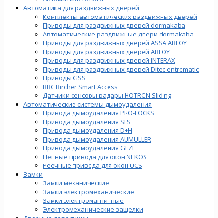
Автоматика для раздвижных дверей
Комплекты автоматических раздвижных дверей
Приводы для раздвижных дверей dormakaba
Автоматические раздвижные двери dormakaba
Приводы для раздвижных дверей ASSA ABLOY
Приводы для раздвижных дверей ABLOY
Приводы для раздвижных дверей INTERAX
Приводы для раздвижных дверей Ditec entrematic
Приводы GSS
BBC Bircher Smart Access
Датчики сенсоры радары HOTRON Sliding
Автоматические системы дымоудаления
Привода дымоудаления PRO-LOCKS
Привода дымоудаления SLS
Привода дымоудаления D+H
Привода дымоудаления AUMÜLLER
Привода дымоудаления GEZE
Цепные привода для окон NEKOS
Реечные привода для окон UСS
Замки
Замки механические
Замки электромеханические
Замки электромагнитные
Электромеханические защелки
Дверные доводчики