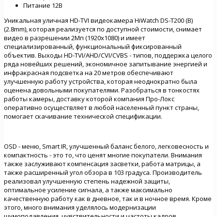
Питание 12В
Уникальная уличная HD-TVI видеокамера HiWatch DS-T200 (B)
(2.8mm), которая реализуется по доступной стоимости, снимает
видео в разрешении 2Мп (1920х1080) и имеет
специализированный, функциональный фиксированный
объектив. Выходы HD-TVI/AHD/CVI/CVBS - типов, поддержка целого
ряда новейших решений, экономичное запитывание энергией и
инфракрасная подсветка на 20 метров обеспечивают
улучшенную работу устройства, которая неоднократно была
оценена довольными покупателями. Разобраться в тонкостях
работы камеры, доставку которой компания Про-Локс
оперативно осуществляет в любой населенный пункт страны,
помогает скачивание технической спецификации.
OSD - меню, Smart IR, улучшенный баланс белого, легковесность и
компактность - это то, что ценят многие покупатели. Внимания
также заслуживают компенсация засветки, работа матрицы, а
также расширенный угол обзора в 103 градуса. Производитель
реализовал улучшенную степень надежной защиты,
оптимальное усиление сигнала, а также максимально
качественную работу как в дневное, так и в ночное время. Кроме
этого, много внимания уделялось модернизации
шумоподавления, чувствительности и частоты кадров,