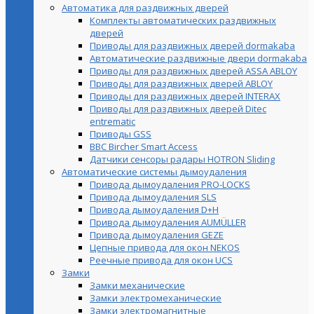
Автоматика для раздвижных дверей
Комплекты автоматических раздвижных
дверей
Приводы для раздвижных дверей dormakaba
Автоматические раздвижные двери dormakaba
Приводы для раздвижных дверей ASSA ABLOY
Приводы для раздвижных дверей ABLOY
Приводы для раздвижных дверей INTERAX
Приводы для раздвижных дверей Ditec
entrematic
Приводы GSS
BBC Bircher Smart Access
Датчики сенсоры радары HOTRON Sliding
Автоматические системы дымоудаления
Привода дымоудаления PRO-LOCKS
Привода дымоудаления SLS
Привода дымоудаления D+H
Привода дымоудаления AUMÜLLER
Привода дымоудаления GEZE
Цепные привода для окон NEKOS
Реечные привода для окон UСS
Замки
Замки механические
Замки электромеханические
Замки электромагнитные