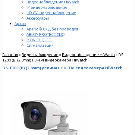
Видеонаблюдение HiWatch
IP видеонаблюдение
HD CVI видеонаблюдение
Аксессуары
Архив
Aperio® СКД без проводов
ABLOY PROTEC2 CLIQ
IKON CLIQ GO
Сигнализация
Главная
»
Видеонаблюдение
»
Видеонаблюдение HiWatch
» DS-
T200 (B) (2.8mm) HD-TVI видеокамера HiWatch
DS-T200 (B) (2.8mm) уличная HD-TVI видеокамера HiWatch