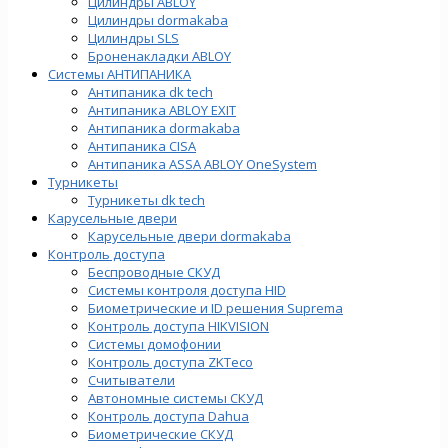
Цилиндры ABLOY
Цилиндры dormakaba
Цилиндры SLS
Броненакладки ABLOY
Системы АНТИПАНИКА
Антипаника dk tech
Антипаника ABLOY EXIT
Антипаника dormakaba
Антипаника СISA
Антипаника ASSA ABLOY OneSystem
Турникеты
Турникеты dk tech
Карусельные двери
Карусельные двери dormakaba
Контроль доступа
Беспроводные СКУД
Системы контроля доступа HID
Биометрические и ID решения Suprema
Контроль доступа HIKVISION
Системы домофонии
Контроль доступа ZKTeco
Считыватели
Автономные системы СКУД
Контроль доступа Dahua
Биометрические СКУД