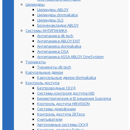
Цилиндры
Цилиндры ABLOY
Цилиндры dormakaba
Цилиндры SLS
Броненакладки ABLOY
Системы АНТИПАНИКА
Антипаника dk tech
Антипаника ABLOY EXIT
Антипаника dormakaba
Антипаника СISA
Антипаника ASSA ABLOY OneSystem
Турникеты
Турникеты dk tech
Карусельные двери
Карусельные двери dormakaba
Контроль доступа
Беспроводные СКУД
Системы контроля доступа HID
Биометрические и ID решения Suprema
Контроль доступа HIKVISION
Системы домофонии
Контроль доступа ZKTeco
Считыватели
Автономные системы СКУД
Контроль доступа Dahua