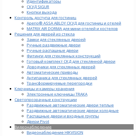
Идентификаторы
СКУД SIGUR
Кнопки выхода
Контроль доступа для гостиниц
Aperio® ASSA ABLOY СКУД для гостиниц и отелей
MATRIX AIR DORMA для мини-отелей и хостелов
Решения для дверей из стекла
Замки для стеклянных дверей
Ручные раздвижные двери
Ручные распашные двери
Фитинги для стеклянных конструкций
Готовый комплект СКД для стеклянной двери
Доводчики для стеклянных дверей
Автоматические приводы
Антипаника для стеклянных дверей
Трансформируемые перегородки
Ключницы и камеры хранения
Электронные ключницы TRAKA
Светопрозрачные конструкции
Раздвижные автоматические двери теплые
Раздвижные автоматические двери холодные
Распашные двери и входные группы
Двери Pivot
Видеонаблюдение
Видеонаблюдение HIKVISION