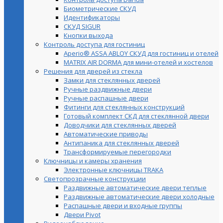
Биометрические СКУД
Идентификаторы
СКУД SIGUR
Кнопки выхода
Контроль доступа для гостиниц
Aperio® ASSA ABLOY СКУД для гостиниц и отелей
MATRIX AIR DORMA для мини-отелей и хостелов
Решения для дверей из стекла
Замки для стеклянных дверей
Ручные раздвижные двери
Ручные распашные двери
Фитинги для стеклянных конструкций
Готовый комплект СКД для стеклянной двери
Доводчики для стеклянных дверей
Автоматические приводы
Антипаника для стеклянных дверей
Трансформируемые перегородки
Ключницы и камеры хранения
Электронные ключницы TRAKA
Светопрозрачные конструкции
Раздвижные автоматические двери теплые
Раздвижные автоматические двери холодные
Распашные двери и входные группы
Двери Pivot