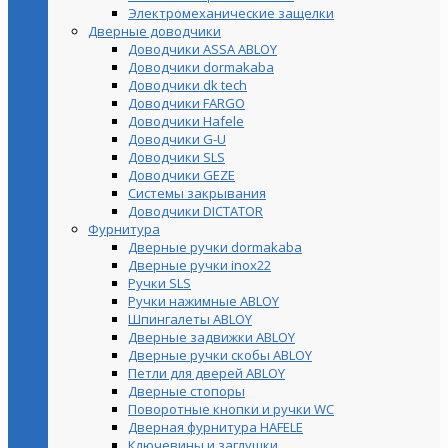
Электромеханические защелки
Дверные доводчики
Доводчики ASSA ABLOY
Доводчики dormakaba
Доводчики dk tech
Доводчики FARGO
Доводчики Hafele
Доводчики G-U
Доводчики SLS
Доводчики GEZE
Cистемы закрывания
Доводчики DICTATOR
Фурнитура
Дверные ручки dormakaba
Дверные ручки inox22
Ручки SLS
Ручки нажимные ABLOY
Шпингалеты ABLOY
Дверные задвижки ABLOY
Дверные ручки скобы ABLOY
Петли для дверей ABLOY
Дверные стопоры
Поворотные кнопки и ручки WC
Дверная фурнитура HAFELE
Ключевины и заглушки