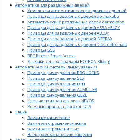
Автоматика для раздвижных дверей
Комплекты автоматических раздвижных дверей
Приводы для раздвижных дверей dormakaba
Автоматические раздвижные двери dormakaba
Приводы для раздвижных дверей ASSA ABLOY
Приводы для раздвижных дверей ABLOY
Приводы для раздвижных дверей INTERAX
Приводы для раздвижных дверей Ditec entrematic
Приводы GSS
BBC Bircher Smart Access
Датчики сенсоры радары HOTRON Sliding
Автоматические системы дымоудаления
Привода дымоудаления PRO-LOCKS
Привода дымоудаления SLS
Привода дымоудаления D+H
Привода дымоудаления AUMÜLLER
Привода дымоудаления GEZE
Цепные привода для окон NEKOS
Реечные привода для окон UСS
Замки
Замки механические
Замки электромеханические
Замки электромагнитные
Электромеханические защелки
Дверные доводчики