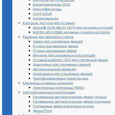
Биометрические СКУД
Идентификаторы
СКУД SIGUR
Кнопки выхода
Контроль доступа для гостиниц
Aperio® ASSA ABLOY СКУД для гостиниц и отелей
MATRIX AIR DORMA для мини-отелей и хостелов
Решения для дверей из стекла
Замки для стеклянных дверей
Ручные раздвижные двери
Ручные распашные двери
Фитинги для стеклянных конструкций
Готовый комплект СКД для стеклянной двери
Доводчики для стеклянных дверей
Автоматические приводы
Антипаника для стеклянных дверей
Трансформируемые перегородки
Ключницы и камеры хранения
Электронные ключницы TRAKA
Светопрозрачные конструкции
Раздвижные автоматические двери теплые
Раздвижные автоматические двери холодные
Распашные двери и входные группы
Двери Pivot