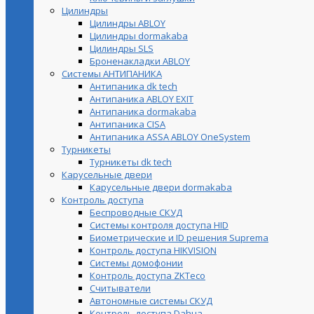
Цилиндры
Цилиндры ABLOY
Цилиндры dormakaba
Цилиндры SLS
Броненакладки ABLOY
Системы АНТИПАНИКА
Антипаника dk tech
Антипаника ABLOY EXIT
Антипаника dormakaba
Антипаника СISA
Антипаника ASSA ABLOY OneSystem
Турникеты
Турникеты dk tech
Карусельные двери
Карусельные двери dormakaba
Контроль доступа
Беспроводные СКУД
Системы контроля доступа HID
Биометрические и ID решения Suprema
Контроль доступа HIKVISION
Системы домофонии
Контроль доступа ZKTeco
Считыватели
Автономные системы СКУД
Контроль доступа Dahua