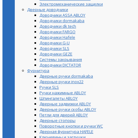
Электромеханические защелки
Дверные доводчики
Доводчики ASSA ABLOY
Доводчики dormakaba
Доводчики dk tech
Доводчики FARGO
Доводчики Hafele
Доводчики G-U
Доводчики SLS
Доводчики GEZE
Cистемы закрывания
Доводчики DICTATOR
Фурнитура
Дверные ручки dormakaba
Дверные ручки inox22
Ручки SLS
Ручки нажимные ABLOY
Шпингалеты ABLOY
Дверные задвижки ABLOY
Дверные ручки скобы ABLOY
Петли для дверей ABLOY
Дверные стопоры
Поворотные кнопки и ручки WC
Дверная фурнитура HAFELE
Ключевины и заглушки