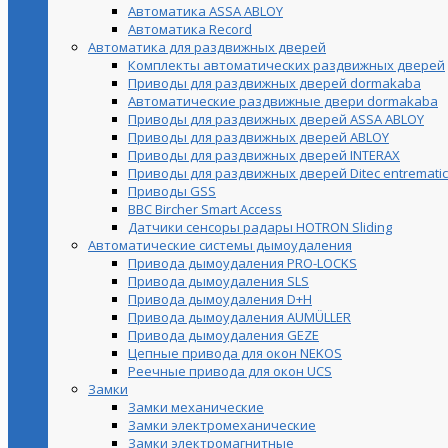
Автоматика ASSA ABLOY
Автоматика Record
Автоматика для раздвижных дверей
Комплекты автоматических раздвижных дверей
Приводы для раздвижных дверей dormakaba
Автоматические раздвижные двери dormakaba
Приводы для раздвижных дверей ASSA ABLOY
Приводы для раздвижных дверей ABLOY
Приводы для раздвижных дверей INTERAX
Приводы для раздвижных дверей Ditec entrematic
Приводы GSS
BBC Bircher Smart Access
Датчики сенсоры радары HOTRON Sliding
Автоматические системы дымоудаления
Привода дымоудаления PRO-LOCKS
Привода дымоудаления SLS
Привода дымоудаления D+H
Привода дымоудаления AUMÜLLER
Привода дымоудаления GEZE
Цепные привода для окон NEKOS
Реечные привода для окон UСS
Замки
Замки механические
Замки электромеханические
Замки электромагнитные