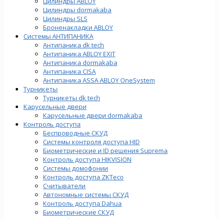
Цилиндры ABLOY
Цилиндры dormakaba
Цилиндры SLS
Броненакладки ABLOY
Системы АНТИПАНИКА
Антипаника dk tech
Антипаника ABLOY EXIT
Антипаника dormakaba
Антипаника СISA
Антипаника ASSA ABLOY OneSystem
Турникеты
Турникеты dk tech
Карусельные двери
Карусельные двери dormakaba
Контроль доступа
Беспроводные СКУД
Системы контроля доступа HID
Биометрические и ID решения Suprema
Контроль доступа HIKVISION
Системы домофонии
Контроль доступа ZKTeco
Считыватели
Автономные системы СКУД
Контроль доступа Dahua
Биометрические СКУД