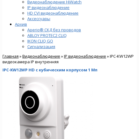
Видеонаблюдение HiWatch
IP видеонаблюдение
HD CVI видеонаблюдение
Аксессуары
Архив
Aperio® СКД без проводов
ABLOY PROTEC2 CLIQ
IKON CLIQ GO
Сигнализация
Главная
»
Видеонаблюдение
»
IP видеонаблюдение
» IPC-KW12WP
видеокамера IP внутренняя
IPC-KW12WP HD с кубическим корпусом 1 Мп