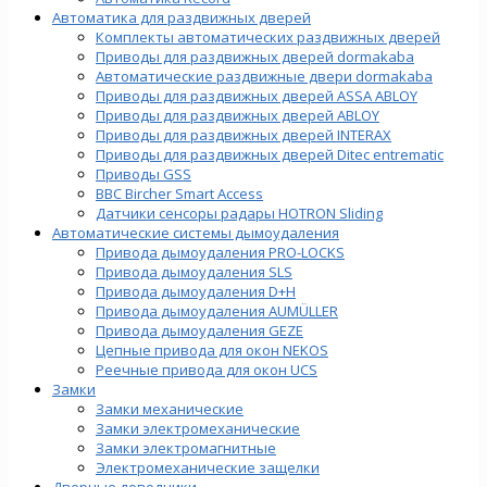
Автоматика для раздвижных дверей
Комплекты автоматических раздвижных дверей
Приводы для раздвижных дверей dormakaba
Автоматические раздвижные двери dormakaba
Приводы для раздвижных дверей ASSA ABLOY
Приводы для раздвижных дверей ABLOY
Приводы для раздвижных дверей INTERAX
Приводы для раздвижных дверей Ditec entrematic
Приводы GSS
BBC Bircher Smart Access
Датчики сенсоры радары HOTRON Sliding
Автоматические системы дымоудаления
Привода дымоудаления PRO-LOCKS
Привода дымоудаления SLS
Привода дымоудаления D+H
Привода дымоудаления AUMÜLLER
Привода дымоудаления GEZE
Цепные привода для окон NEKOS
Реечные привода для окон UСS
Замки
Замки механические
Замки электромеханические
Замки электромагнитные
Электромеханические защелки
Дверные доводчики