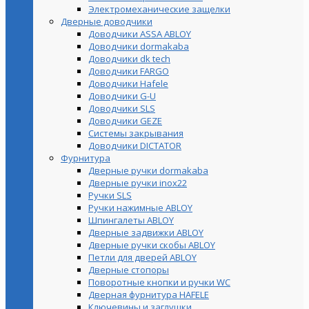
Электромеханические защелки
Дверные доводчики
Доводчики ASSA ABLOY
Доводчики dormakaba
Доводчики dk tech
Доводчики FARGO
Доводчики Hafele
Доводчики G-U
Доводчики SLS
Доводчики GEZE
Cистемы закрывания
Доводчики DICTATOR
Фурнитура
Дверные ручки dormakaba
Дверные ручки inox22
Ручки SLS
Ручки нажимные ABLOY
Шпингалеты ABLOY
Дверные задвижки ABLOY
Дверные ручки скобы ABLOY
Петли для дверей ABLOY
Дверные стопоры
Поворотные кнопки и ручки WC
Дверная фурнитура HAFELE
Ключевины и заглушки