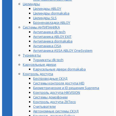
Цилиндры
Цилиндры ABLOY
Цилиндры dormakaba
Цилиндры SLS
Броненакладки ABLOY
Системы АНТИПАНИКА
Антипаника dk tech
Антипаника ABLOY EXIT
Антипаника dormakaba
Антипаника СISA
Антипаника ASSA ABLOY OneSystem
Турникеты
Турникеты dk tech
Карусельные двери
Карусельные двери dormakaba
Контроль доступа
Беспроводные СКУД
Системы контроля доступа HID
Биометрические и ID решения Suprema
Контроль доступа HIKVISION
Системы домофонии
Контроль доступа ZKTeco
Считыватели
Автономные системы СКУД
Контроль доступа Dahua