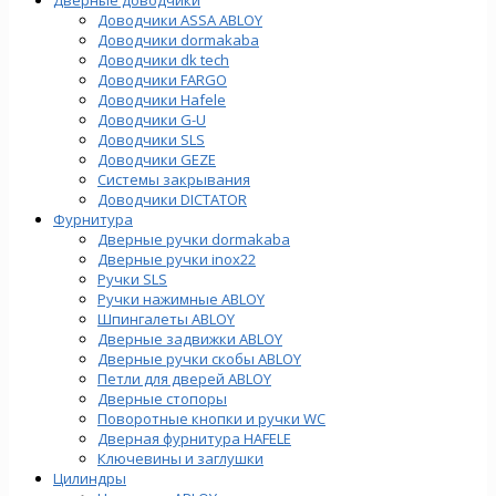
Доводчики ASSA ABLOY
Доводчики dormakaba
Доводчики dk tech
Доводчики FARGO
Доводчики Hafele
Доводчики G-U
Доводчики SLS
Доводчики GEZE
Cистемы закрывания
Доводчики DICTATOR
Фурнитура
Дверные ручки dormakaba
Дверные ручки inox22
Ручки SLS
Ручки нажимные ABLOY
Шпингалеты ABLOY
Дверные задвижки ABLOY
Дверные ручки скобы ABLOY
Петли для дверей ABLOY
Дверные стопоры
Поворотные кнопки и ручки WC
Дверная фурнитура HAFELE
Ключевины и заглушки
Цилиндры