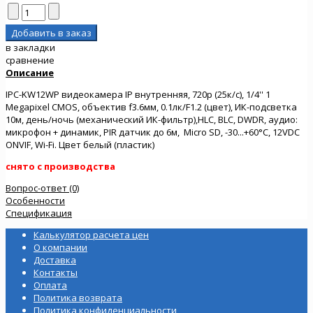
в закладки
сравнение
Описание
IPC-KW12WP видеокамера IP внутренняя, 720p (25к/с), 1/4'' 1
Megapixel CMOS, объектив f3.6мм, 0.1лк/F1.2 (цвет), ИК-подсветка
10м, день/ночь (механический ИК-фильтр),HLC, BLC, DWDR, аудио:
микрофон + динамик, PIR датчик до 6м, Micro SD, -30...+60°C, 12VDC
ONVIF, Wi-Fi. Цвет белый (пластик)
снято с производства
Вопрос-ответ (0)
Особенности
Спецификация
Калькулятор расчета цен
О компании
Доставка
Контакты
Оплата
Политика возврата
Политика конфиденциальности