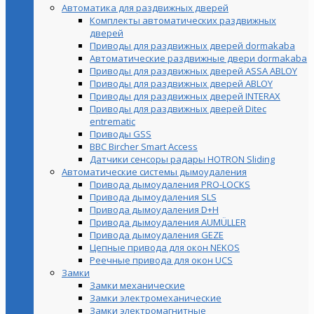
Автоматика для раздвижных дверей
Комплекты автоматических раздвижных
дверей
Приводы для раздвижных дверей dormakaba
Автоматические раздвижные двери dormakaba
Приводы для раздвижных дверей ASSA ABLOY
Приводы для раздвижных дверей ABLOY
Приводы для раздвижных дверей INTERAX
Приводы для раздвижных дверей Ditec
entrematic
Приводы GSS
BBC Bircher Smart Access
Датчики сенсоры радары HOTRON Sliding
Автоматические системы дымоудаления
Привода дымоудаления PRO-LOCKS
Привода дымоудаления SLS
Привода дымоудаления D+H
Привода дымоудаления AUMÜLLER
Привода дымоудаления GEZE
Цепные привода для окон NEKOS
Реечные привода для окон UСS
Замки
Замки механические
Замки электромеханические
Замки электромагнитные