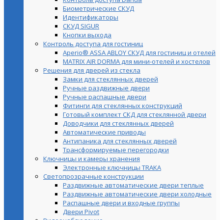
Биометрические СКУД
Идентификаторы
СКУД SIGUR
Кнопки выхода
Контроль доступа для гостиниц
Aperio® ASSA ABLOY СКУД для гостиниц и отелей
MATRIX AIR DORMA для мини-отелей и хостелов
Решения для дверей из стекла
Замки для стеклянных дверей
Ручные раздвижные двери
Ручные распашные двери
Фитинги для стеклянных конструкций
Готовый комплект СКД для стеклянной двери
Доводчики для стеклянных дверей
Автоматические приводы
Антипаника для стеклянных дверей
Трансформируемые перегородки
Ключницы и камеры хранения
Электронные ключницы TRAKA
Светопрозрачные конструкции
Раздвижные автоматические двери теплые
Раздвижные автоматические двери холодные
Распашные двери и входные группы
Двери Pivot