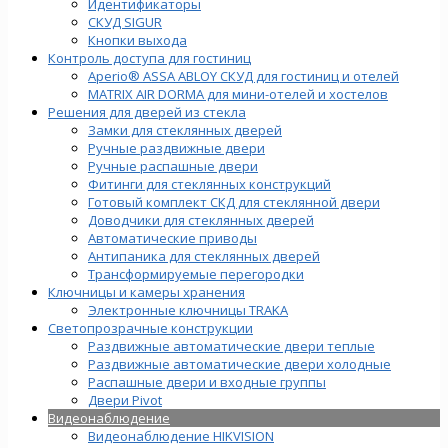
Идентификаторы
СКУД SIGUR
Кнопки выхода
Контроль доступа для гостиниц
Aperio® ASSA ABLOY СКУД для гостиниц и отелей
MATRIX AIR DORMA для мини-отелей и хостелов
Решения для дверей из стекла
Замки для стеклянных дверей
Ручные раздвижные двери
Ручные распашные двери
Фитинги для стеклянных конструкций
Готовый комплект СКД для стеклянной двери
Доводчики для стеклянных дверей
Автоматические приводы
Антипаника для стеклянных дверей
Трансформируемые перегородки
Ключницы и камеры хранения
Электронные ключницы TRAKA
Светопрозрачные конструкции
Раздвижные автоматические двери теплые
Раздвижные автоматические двери холодные
Распашные двери и входные группы
Двери Pivot
Видеонаблюдение
Видеонаблюдение HIKVISION