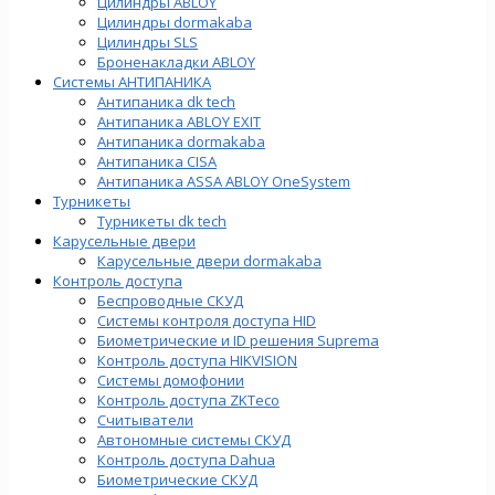
Цилиндры ABLOY
Цилиндры dormakaba
Цилиндры SLS
Броненакладки ABLOY
Системы АНТИПАНИКА
Антипаника dk tech
Антипаника ABLOY EXIT
Антипаника dormakaba
Антипаника СISA
Антипаника ASSA ABLOY OneSystem
Турникеты
Турникеты dk tech
Карусельные двери
Карусельные двери dormakaba
Контроль доступа
Беспроводные СКУД
Системы контроля доступа HID
Биометрические и ID решения Suprema
Контроль доступа HIKVISION
Системы домофонии
Контроль доступа ZKTeco
Считыватели
Автономные системы СКУД
Контроль доступа Dahua
Биометрические СКУД