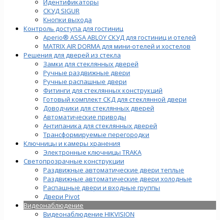
Идентификаторы
СКУД SIGUR
Кнопки выхода
Контроль доступа для гостиниц
Aperio® ASSA ABLOY СКУД для гостиниц и отелей
MATRIX AIR DORMA для мини-отелей и хостелов
Решения для дверей из стекла
Замки для стеклянных дверей
Ручные раздвижные двери
Ручные распашные двери
Фитинги для стеклянных конструкций
Готовый комплект СКД для стеклянной двери
Доводчики для стеклянных дверей
Автоматические приводы
Антипаника для стеклянных дверей
Трансформируемые перегородки
Ключницы и камеры хранения
Электронные ключницы TRAKA
Светопрозрачные конструкции
Раздвижные автоматические двери теплые
Раздвижные автоматические двери холодные
Распашные двери и входные группы
Двери Pivot
Видеонаблюдение
Видеонаблюдение HIKVISION