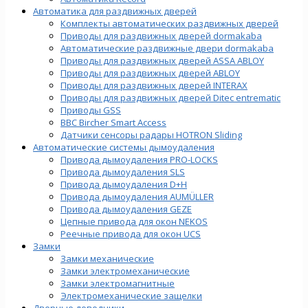
Автоматика для раздвижных дверей
Комплекты автоматических раздвижных дверей
Приводы для раздвижных дверей dormakaba
Автоматические раздвижные двери dormakaba
Приводы для раздвижных дверей ASSA ABLOY
Приводы для раздвижных дверей ABLOY
Приводы для раздвижных дверей INTERAX
Приводы для раздвижных дверей Ditec entrematic
Приводы GSS
BBC Bircher Smart Access
Датчики сенсоры радары HOTRON Sliding
Автоматические системы дымоудаления
Привода дымоудаления PRO-LOCKS
Привода дымоудаления SLS
Привода дымоудаления D+H
Привода дымоудаления AUMÜLLER
Привода дымоудаления GEZE
Цепные привода для окон NEKOS
Реечные привода для окон UСS
Замки
Замки механические
Замки электромеханические
Замки электромагнитные
Электромеханические защелки
Дверные доводчики