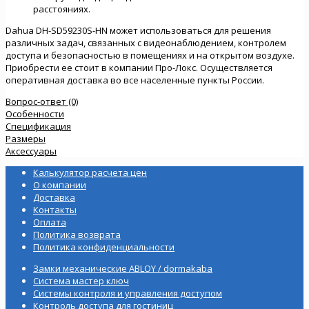
расстояниях.
Dahua DH-SD59230S-HN может использоваться для решения
различных задач, связанных с видеонаблюдением, контролем
доступа и безопасностью в помещениях и на открытом воздухе.
Приобрести ее стоит в компании Про-Локс. Осуществляется
оперативная доставка во все населенные пункты России.
Вопрос-ответ (0)
Особенности
Спецификация
Размеры
Аксессуары
Калькулятор расчета цен
О компании
Доставка
Контакты
Оплата
Политика возврата
Политика конфиденциальности
Замки механические ABLOY / dormakaba
Система мастер ключ
Системы контроля и управления доступом
Контроль доступа для гостиниц