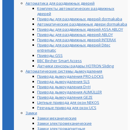
Автоматика для раздвижных дверей
Комплекты автоматических раздвижных
дверей
Приводы для раздвижных дверей dormakaba
Автоматические раздвижные двери dormakaba
Приводы для раздвижных дверей ASSA ABLOY
Приводы для раздвижных дверей ABLOY
Приводы для раздвижных дверей INTERAX
Приводы для раздвижных дверей Ditec
entrematic
Приводы GSS
BBC Bircher Smart Access
Датчики сенсоры радары HOTRON Sliding
Автоматические системы дымоудаления
Привода дымоудаления PRO-LOCKS
Привода дымоудаления SLS
Привода дымоудаления D+H
Привода дымоудаления AUMÜLLER
Привода дымоудаления GEZE
Цепные привода для окон NEKOS
Реечные привода для окон UСS
Замки
Замки механические
Замки электромеханические
Замки электромагнитные