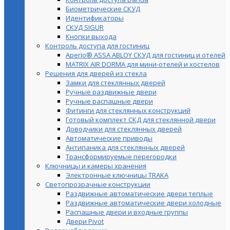
Биометрические СКУД
Идентификаторы
СКУД SIGUR
Кнопки выхода
Контроль доступа для гостиниц
Aperio® ASSA ABLOY СКУД для гостиниц и отелей
MATRIX AIR DORMA для мини-отелей и хостелов
Решения для дверей из стекла
Замки для стеклянных дверей
Ручные раздвижные двери
Ручные распашные двери
Фитинги для стеклянных конструкций
Готовый комплект СКД для стеклянной двери
Доводчики для стеклянных дверей
Автоматические приводы
Антипаника для стеклянных дверей
Трансформируемые перегородки
Ключницы и камеры хранения
Электронные ключницы TRAKA
Светопрозрачные конструкции
Раздвижные автоматические двери теплые
Раздвижные автоматические двери холодные
Распашные двери и входные группы
Двери Pivot