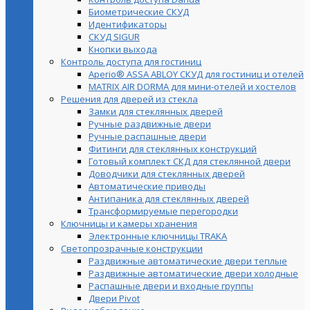
Биометрические СКУД
Идентификаторы
СКУД SIGUR
Кнопки выхода
Контроль доступа для гостиниц
Aperio® ASSA ABLOY СКУД для гостиниц и отелей
MATRIX AIR DORMA для мини-отелей и хостелов
Решения для дверей из стекла
Замки для стеклянных дверей
Ручные раздвижные двери
Ручные распашные двери
Фитинги для стеклянных конструкций
Готовый комплект СКД для стеклянной двери
Доводчики для стеклянных дверей
Автоматические приводы
Антипаника для стеклянных дверей
Трансформируемые перегородки
Ключницы и камеры хранения
Электронные ключницы TRAKA
Светопрозрачные конструкции
Раздвижные автоматические двери теплые
Раздвижные автоматические двери холодные
Распашные двери и входные группы
Двери Pivot