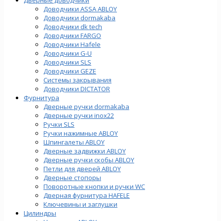
Доводчики ASSA ABLOY
Доводчики dormakaba
Доводчики dk tech
Доводчики FARGO
Доводчики Hafele
Доводчики G-U
Доводчики SLS
Доводчики GEZE
Cистемы закрывания
Доводчики DICTATOR
Фурнитура
Дверные ручки dormakaba
Дверные ручки inox22
Ручки SLS
Ручки нажимные ABLOY
Шпингалеты ABLOY
Дверные задвижки ABLOY
Дверные ручки скобы ABLOY
Петли для дверей ABLOY
Дверные стопоры
Поворотные кнопки и ручки WC
Дверная фурнитура HAFELE
Ключевины и заглушки
Цилиндры