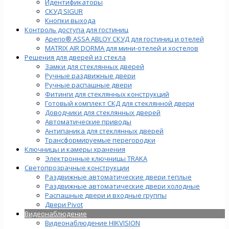
Идентификаторы
СКУД SIGUR
Кнопки выхода
Контроль доступа для гостиниц
Aperio® ASSA ABLOY СКУД для гостиниц и отелей
MATRIX AIR DORMA для мини-отелей и хостелов
Решения для дверей из стекла
Замки для стеклянных дверей
Ручные раздвижные двери
Ручные распашные двери
Фитинги для стеклянных конструкций
Готовый комплект СКД для стеклянной двери
Доводчики для стеклянных дверей
Автоматические приводы
Антипаника для стеклянных дверей
Трансформируемые перегородки
Ключницы и камеры хранения
Электронные ключницы TRAKA
Светопрозрачные конструкции
Раздвижные автоматические двери теплые
Раздвижные автоматические двери холодные
Распашные двери и входные группы
Двери Pivot
Видеонаблюдение
Видеонаблюдение HIKVISION