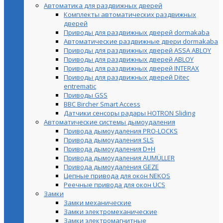
Автоматика для раздвижных дверей
Комплекты автоматических раздвижных
дверей
Приводы для раздвижных дверей dormakaba
Автоматические раздвижные двери dormakaba
Приводы для раздвижных дверей ASSA ABLOY
Приводы для раздвижных дверей ABLOY
Приводы для раздвижных дверей INTERAX
Приводы для раздвижных дверей Ditec
entrematic
Приводы GSS
BBC Bircher Smart Access
Датчики сенсоры радары HOTRON Sliding
Автоматические системы дымоудаления
Привода дымоудаления PRO-LOCKS
Привода дымоудаления SLS
Привода дымоудаления D+H
Привода дымоудаления AUMÜLLER
Привода дымоудаления GEZE
Цепные привода для окон NEKOS
Реечные привода для окон UСS
Замки
Замки механические
Замки электромеханические
Замки электромагнитные