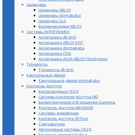
Цилиндры
Цилиндры ABLOY
Цилиндры dormakaba
Цилиндры SLS
Броненакладки ABLOY
Системы АНТИПАНИКА
Антипаника dk tech
Антипаника ABLOY EXIT
Антипаника dormakaba
Антипаника СISA
Антипаника ASSA ABLOY OneSystem
Турникеты
Турникеты dk tech
Карусельные двери
Карусельные двери dormakaba
Контроль доступа
Беспроводные СКУД
Системы контроля доступа HID
Биометрические и ID решения Suprema
Контроль доступа HIKVISION
Системы домофонии
Контроль доступа ZKTeco
Считыватели
Автономные системы СКУД
Контроль доступа Dahua