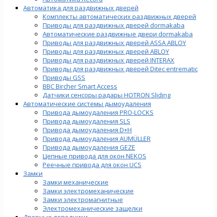
Автоматика для раздвижных дверей
Комплекты автоматических раздвижных дверей
Приводы для раздвижных дверей dormakaba
Автоматические раздвижные двери dormakaba
Приводы для раздвижных дверей ASSA ABLOY
Приводы для раздвижных дверей ABLOY
Приводы для раздвижных дверей INTERAX
Приводы для раздвижных дверей Ditec entrematic
Приводы GSS
BBC Bircher Smart Access
Датчики сенсоры радары HOTRON Sliding
Автоматические системы дымоудаления
Привода дымоудаления PRO-LOCKS
Привода дымоудаления SLS
Привода дымоудаления D+H
Привода дымоудаления AUMÜLLER
Привода дымоудаления GEZE
Цепные привода для окон NEKOS
Реечные привода для окон UСS
Замки
Замки механические
Замки электромеханические
Замки электромагнитные
Электромеханические защелки
Дверные доводчики