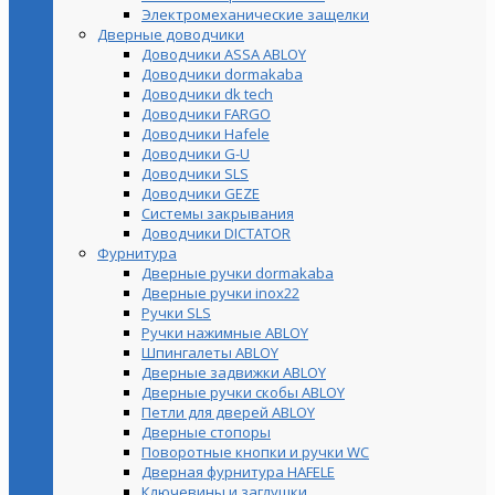
Электромеханические защелки
Дверные доводчики
Доводчики ASSA ABLOY
Доводчики dormakaba
Доводчики dk tech
Доводчики FARGO
Доводчики Hafele
Доводчики G-U
Доводчики SLS
Доводчики GEZE
Cистемы закрывания
Доводчики DICTATOR
Фурнитура
Дверные ручки dormakaba
Дверные ручки inox22
Ручки SLS
Ручки нажимные ABLOY
Шпингалеты ABLOY
Дверные задвижки ABLOY
Дверные ручки скобы ABLOY
Петли для дверей ABLOY
Дверные стопоры
Поворотные кнопки и ручки WC
Дверная фурнитура HAFELE
Ключевины и заглушки