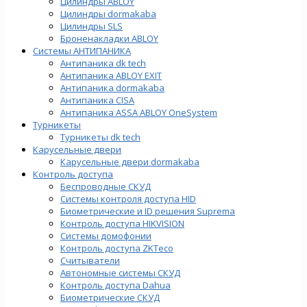
Цилиндры ABLOY
Цилиндры dormakaba
Цилиндры SLS
Броненакладки ABLOY
Системы АНТИПАНИКА
Антипаника dk tech
Антипаника ABLOY EXIT
Антипаника dormakaba
Антипаника СISA
Антипаника ASSA ABLOY OneSystem
Турникеты
Турникеты dk tech
Карусельные двери
Карусельные двери dormakaba
Контроль доступа
Беспроводные СКУД
Системы контроля доступа HID
Биометрические и ID решения Suprema
Контроль доступа HIKVISION
Системы домофонии
Контроль доступа ZKTeco
Считыватели
Автономные системы СКУД
Контроль доступа Dahua
Биометрические СКУД