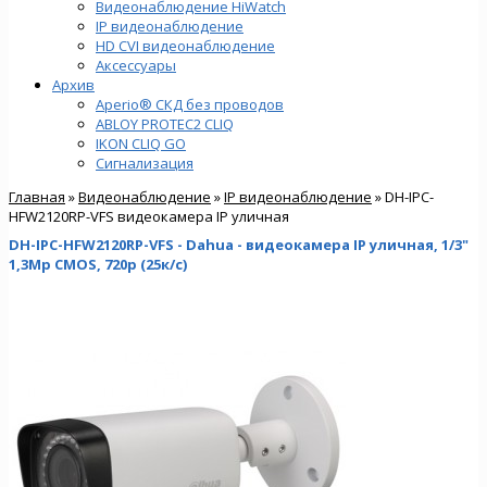
Видеонаблюдение HiWatch
IP видеонаблюдение
HD CVI видеонаблюдение
Аксессуары
Архив
Aperio® СКД без проводов
ABLOY PROTEC2 CLIQ
IKON CLIQ GO
Сигнализация
Главная
»
Видеонаблюдение
»
IP видеонаблюдение
» DH-IPC-
HFW2120RP-VFS видеокамера IP уличная
DH-IPC-HFW2120RP-VFS - Dahua - видеокамера IP уличная, 1/3"
1,3Мр CMOS, 720p (25к/с)