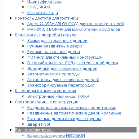
Идентификаторы
СКУД SIGUR
Кнопки выхода
Контроль доступа для гостиниц
Aperio® ASSA ABLOY СКУД для гостиниц и отелей
MATRIX AIR DORMA для мини-отелей и хостелов
Решения для дверей из стекла
Замки для стеклянных дверей
Ручные раздвижные двери
Ручные распашные двери
Фитинги для стеклянных конструкций
Готовый комплект СКД для стеклянной двери
Доводчики для стеклянных дверей
Автоматические приводы
Антипаника для стеклянных дверей
Трансформируемые перегородки
Ключницы и камеры хранения
Электронные ключницы TRAKA
Светопрозрачные конструкции
Раздвижные автоматические двери теплые
Раздвижные автоматические двери холодные
Распашные двери и входные группы
Двери Pivot
Видеонаблюдение
Видеонаблюдение HIKVISION