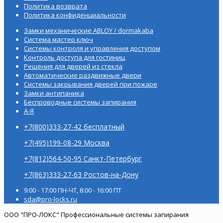
Политика возврата
Политика конфиденциальности
Замки механические ABLOY / dormakaba
Система мастер ключ
Системы контроля и управления доступом
Контроль доступа для гостиниц
Решения для дверей из стекла
Автоматические раздвижные двери
Системы закрывания дверей при пожаре
Замки антипаника
Беспроводные системы запирания
А-Я
+7(800)333-27-42 бесплатный
+7(495)199-08-29 Москва
+7(812)564-50-95 Санкт-Петербург
+7(863)333-27-63 Ростов-на-Дону
9:00 - 17:00 ПН-ЧТ, 8:00 - 16:00 ПТ
sda@pro-locks.ru
ООО "ПРО-ЛОКС" Профессиональные системы запирания