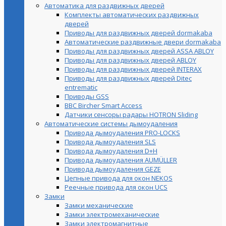
Автоматика для раздвижных дверей
Комплекты автоматических раздвижных
дверей
Приводы для раздвижных дверей dormakaba
Автоматические раздвижные двери dormakaba
Приводы для раздвижных дверей ASSA ABLOY
Приводы для раздвижных дверей ABLOY
Приводы для раздвижных дверей INTERAX
Приводы для раздвижных дверей Ditec
entrematic
Приводы GSS
BBC Bircher Smart Access
Датчики сенсоры радары HOTRON Sliding
Автоматические системы дымоудаления
Привода дымоудаления PRO-LOCKS
Привода дымоудаления SLS
Привода дымоудаления D+H
Привода дымоудаления AUMÜLLER
Привода дымоудаления GEZE
Цепные привода для окон NEKOS
Реечные привода для окон UСS
Замки
Замки механические
Замки электромеханические
Замки электромагнитные