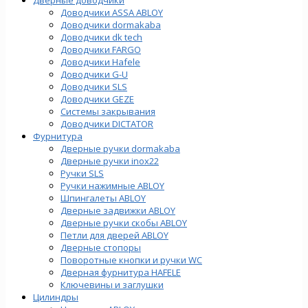
Доводчики ASSA ABLOY
Доводчики dormakaba
Доводчики dk tech
Доводчики FARGO
Доводчики Hafele
Доводчики G-U
Доводчики SLS
Доводчики GEZE
Cистемы закрывания
Доводчики DICTATOR
Фурнитура
Дверные ручки dormakaba
Дверные ручки inox22
Ручки SLS
Ручки нажимные ABLOY
Шпингалеты ABLOY
Дверные задвижки ABLOY
Дверные ручки скобы ABLOY
Петли для дверей ABLOY
Дверные стопоры
Поворотные кнопки и ручки WC
Дверная фурнитура HAFELE
Ключевины и заглушки
Цилиндры