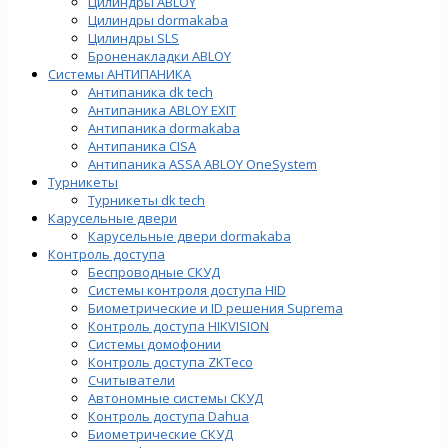
Цилиндры ABLOY
Цилиндры dormakaba
Цилиндры SLS
Броненакладки ABLOY
Системы АНТИПАНИКА
Антипаника dk tech
Антипаника ABLOY EXIT
Антипаника dormakaba
Антипаника СISA
Антипаника ASSA ABLOY OneSystem
Турникеты
Турникеты dk tech
Карусельные двери
Карусельные двери dormakaba
Контроль доступа
Беспроводные СКУД
Системы контроля доступа HID
Биометрические и ID решения Suprema
Контроль доступа HIKVISION
Системы домофонии
Контроль доступа ZKTeco
Считыватели
Автономные системы СКУД
Контроль доступа Dahua
Биометрические СКУД