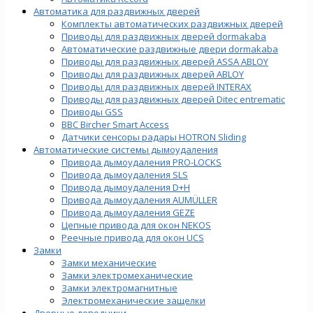
Автоматика для раздвижных дверей
Комплекты автоматических раздвижных дверей
Приводы для раздвижных дверей dormakaba
Автоматические раздвижные двери dormakaba
Приводы для раздвижных дверей ASSA ABLOY
Приводы для раздвижных дверей ABLOY
Приводы для раздвижных дверей INTERAX
Приводы для раздвижных дверей Ditec entrematic
Приводы GSS
BBC Bircher Smart Access
Датчики сенсоры радары HOTRON Sliding
Автоматические системы дымоудаления
Привода дымоудаления PRO-LOCKS
Привода дымоудаления SLS
Привода дымоудаления D+H
Привода дымоудаления AUMÜLLER
Привода дымоудаления GEZE
Цепные привода для окон NEKOS
Реечные привода для окон UСS
Замки
Замки механические
Замки электромеханические
Замки электромагнитные
Электромеханические защелки
Дверные доводчики