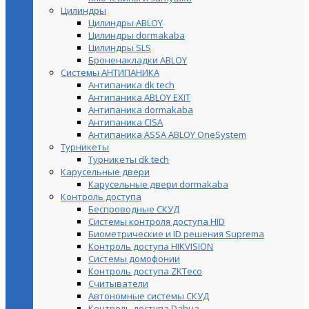
Цилиндры
Цилиндры ABLOY
Цилиндры dormakaba
Цилиндры SLS
Броненакладки ABLOY
Системы АНТИПАНИКА
Антипаника dk tech
Антипаника ABLOY EXIT
Антипаника dormakaba
Антипаника СISA
Антипаника ASSA ABLOY OneSystem
Турникеты
Турникеты dk tech
Карусельные двери
Карусельные двери dormakaba
Контроль доступа
Беспроводные СКУД
Системы контроля доступа HID
Биометрические и ID решения Suprema
Контроль доступа HIKVISION
Системы домофонии
Контроль доступа ZKTeco
Считыватели
Автономные системы СКУД
Контроль доступа Dahua