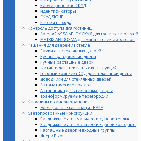
Биометрические СКУД
Идентификаторы
СКУД SIGUR
Кнопки выхода
Контроль доступа для гостиниц
Aperio® ASSA ABLOY СКУД для гостиниц и отелей
MATRIX AIR DORMA для мини-отелей и хостелов
Решения для дверей из стекла
Замки для стеклянных дверей
Ручные раздвижные двери
Ручные распашные двери
Фитинги для стеклянных конструкций
Готовый комплект СКД для стеклянной двери
Доводчики для стеклянных дверей
Автоматические приводы
Антипаника для стеклянных дверей
Трансформируемые перегородки
Ключницы и камеры хранения
Электронные ключницы TRAKA
Светопрозрачные конструкции
Раздвижные автоматические двери теплые
Раздвижные автоматические двери холодные
Распашные двери и входные группы
Двери Pivot