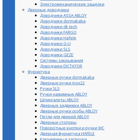
Электромеханические защелки
Дверные доводчики
Доводчики ASSA ABLOY
Доводчики dormakaba
Доводчики dk tech
Доводчики FARGO
Доводчики Hafele
Доводчики G-U
Доводчики SLS
Доводчики GEZE
Cистемы закрывания
Доводчики DICTATOR
Фурнитура
Дверные ручки dormakaba
Дверные ручки inox22
Ручки SLS
Ручки нажимные ABLOY
Шпингалеты ABLOY
Дверные задвижки ABLOY
Дверные ручки скобы ABLOY
Петли для дверей ABLOY
Дверные стопоры
Поворотные кнопки и ручки WC
Дверная фурнитура HAFELE
Ключевины и заглушки