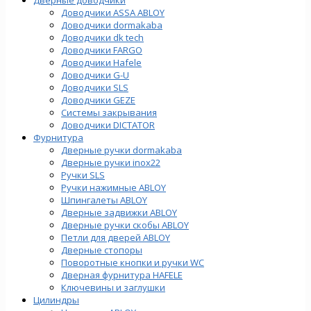
Доводчики ASSA ABLOY
Доводчики dormakaba
Доводчики dk tech
Доводчики FARGO
Доводчики Hafele
Доводчики G-U
Доводчики SLS
Доводчики GEZE
Cистемы закрывания
Доводчики DICTATOR
Фурнитура
Дверные ручки dormakaba
Дверные ручки inox22
Ручки SLS
Ручки нажимные ABLOY
Шпингалеты ABLOY
Дверные задвижки ABLOY
Дверные ручки скобы ABLOY
Петли для дверей ABLOY
Дверные стопоры
Поворотные кнопки и ручки WC
Дверная фурнитура HAFELE
Ключевины и заглушки
Цилиндры