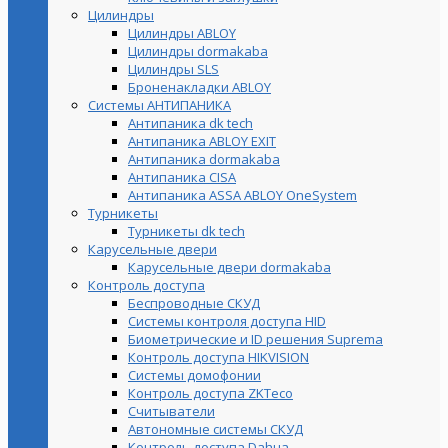
Цилиндры
Цилиндры ABLOY
Цилиндры dormakaba
Цилиндры SLS
Броненакладки ABLOY
Системы АНТИПАНИКА
Антипаника dk tech
Антипаника ABLOY EXIT
Антипаника dormakaba
Антипаника СISA
Антипаника ASSA ABLOY OneSystem
Турникеты
Турникеты dk tech
Карусельные двери
Карусельные двери dormakaba
Контроль доступа
Беспроводные СКУД
Системы контроля доступа HID
Биометрические и ID решения Suprema
Контроль доступа HIKVISION
Системы домофонии
Контроль доступа ZKTeco
Считыватели
Автономные системы СКУД
Контроль доступа Dahua