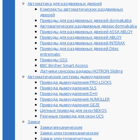
Автоматика для раздвижных дверей
Комплекты автоматических раздвижных
дверей
Приводы для раздвижных дверей dormakaba
Автоматические раздвижные двери dormakaba
Приводы для раздвижных дверей ASSA ABLOY
Приводы для раздвижных дверей ABLOY
Приводы для раздвижных дверей INTERAX
Приводы для раздвижных дверей Ditec
entrematic
Приводы GSS
BBC Bircher Smart Access
Датчики сенсоры радары HOTRON Sliding
Автоматические системы дымоудаления
Привода дымоудаления PRO-LOCKS
Привода дымоудаления SLS
Привода дымоудаления D+H
Привода дымоудаления AUMÜLLER
Привода дымоудаления GEZE
Цепные привода для окон NEKOS
Реечные привода для окон UСS
Замки
Замки механические
Замки электромеханические
Замки электромагнитные