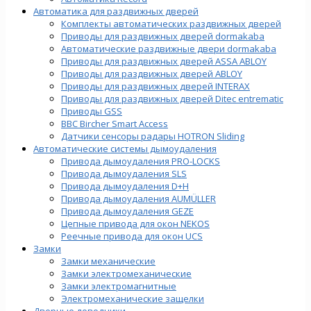
Автоматика для раздвижных дверей
Комплекты автоматических раздвижных дверей
Приводы для раздвижных дверей dormakaba
Автоматические раздвижные двери dormakaba
Приводы для раздвижных дверей ASSA ABLOY
Приводы для раздвижных дверей ABLOY
Приводы для раздвижных дверей INTERAX
Приводы для раздвижных дверей Ditec entrematic
Приводы GSS
BBC Bircher Smart Access
Датчики сенсоры радары HOTRON Sliding
Автоматические системы дымоудаления
Привода дымоудаления PRO-LOCKS
Привода дымоудаления SLS
Привода дымоудаления D+H
Привода дымоудаления AUMÜLLER
Привода дымоудаления GEZE
Цепные привода для окон NEKOS
Реечные привода для окон UСS
Замки
Замки механические
Замки электромеханические
Замки электромагнитные
Электромеханические защелки
Дверные доводчики