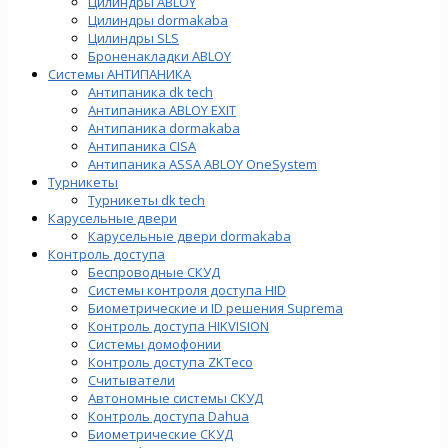
Цилиндры ABLOY
Цилиндры dormakaba
Цилиндры SLS
Броненакладки ABLOY
Системы АНТИПАНИКА
Антипаника dk tech
Антипаника ABLOY EXIT
Антипаника dormakaba
Антипаника СISA
Антипаника ASSA ABLOY OneSystem
Турникеты
Турникеты dk tech
Карусельные двери
Карусельные двери dormakaba
Контроль доступа
Беспроводные СКУД
Системы контроля доступа HID
Биометрические и ID решения Suprema
Контроль доступа HIKVISION
Системы домофонии
Контроль доступа ZKTeco
Считыватели
Автономные системы СКУД
Контроль доступа Dahua
Биометрические СКУД