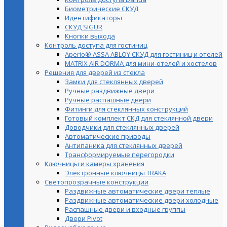
Биометрические СКУД
Идентификаторы
СКУД SIGUR
Кнопки выхода
Контроль доступа для гостиниц
Aperio® ASSA ABLOY СКУД для гостиниц и отелей
MATRIX AIR DORMA для мини-отелей и хостелов
Решения для дверей из стекла
Замки для стеклянных дверей
Ручные раздвижные двери
Ручные распашные двери
Фитинги для стеклянных конструкций
Готовый комплект СКД для стеклянной двери
Доводчики для стеклянных дверей
Автоматические приводы
Антипаника для стеклянных дверей
Трансформируемые перегородки
Ключницы и камеры хранения
Электронные ключницы TRAKA
Светопрозрачные конструкции
Раздвижные автоматические двери теплые
Раздвижные автоматические двери холодные
Распашные двери и входные группы
Двери Pivot