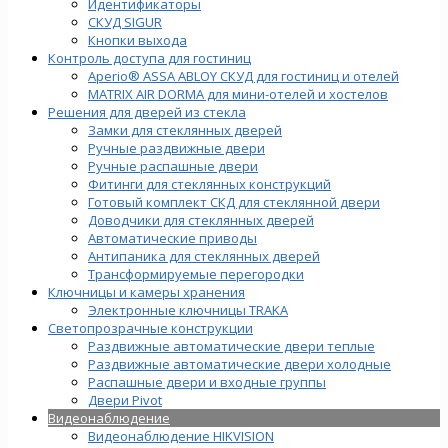
Идентификаторы
СКУД SIGUR
Кнопки выхода
Контроль доступа для гостиниц
Aperio® ASSA ABLOY СКУД для гостиниц и отелей
MATRIX AIR DORMA для мини-отелей и хостелов
Решения для дверей из стекла
Замки для стеклянных дверей
Ручные раздвижные двери
Ручные распашные двери
Фитинги для стеклянных конструкций
Готовый комплект СКД для стеклянной двери
Доводчики для стеклянных дверей
Автоматические приводы
Антипаника для стеклянных дверей
Трансформируемые перегородки
Ключницы и камеры хранения
Электронные ключницы TRAKA
Светопрозрачные конструкции
Раздвижные автоматические двери теплые
Раздвижные автоматические двери холодные
Распашные двери и входные группы
Двери Pivot
Видеонаблюдение
Видеонаблюдение HIKVISION