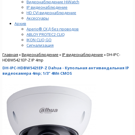
Видеонаблюдение HiWatch
IP видеонаблюдение
HD CVI видеонаблюдение
Аксессуары
Архив
Aperio® СКД без проводов
ABLOY PROTEC2 CLIQ
IKON CLIQ GO
Сигнализация
Главная
»
Видеонаблюдение
»
IP видеонаблюдение
» DH-IPC-
HDBW5421EP-Z IP 4mp
DH-IPC-HDBW5421EP-Z Dahua - Купольная антивандальная IP
видеокамера 4mp; 1/3" 4Mп CMOS