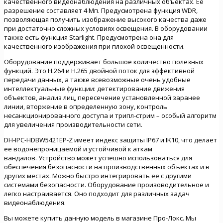
качественного видеонаблюдения на различных объектах. Ее
разрешение составляет 4 Мп. Предусмотрена функция WDR,
позволяющая получить изображение высокого качества даже
при достаточно сложных условиях освещения. В оборудовании
также есть функция Starlight. Предусмотрена она для
качественного изображения при плохой освещенности.
Оборудование поддерживает большое количество полезных
функций. Это H.264 и H.265 двойной поток для эффективной
передачи данных, а также всевозможные очень удобные
интеллектуальные функции: детектирование движения
объектов, анализ лиц, пересечение установленной заранее
линии, вторжение в определенную зону, контроль
несанкционированного доступа и трипл-стрим – особый алгоритм
для увеличения производительности сети.
DH-IPC-HDBW5421EP-Z имеет индекс защиты IP67 и IK10, что делает
ее водонепроницаемой и устойчивой к аткам
вандалов. Устройство может успешно использоваться для
обеспечения безопасности на производственных объектах и в
других местах. Можно быстро интегрировать ее с другими
системами безопасности. Оборудование произоводительное и
легко настраивается. Оно подходит для различных задач
видеонаблюдения.
Вы можете купить данную модель в магазине Про-Локс. Мы