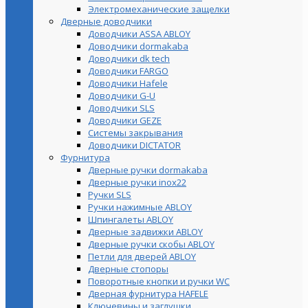
Электромеханические защелки
Дверные доводчики
Доводчики ASSA ABLOY
Доводчики dormakaba
Доводчики dk tech
Доводчики FARGO
Доводчики Hafele
Доводчики G-U
Доводчики SLS
Доводчики GEZE
Cистемы закрывания
Доводчики DICTATOR
Фурнитура
Дверные ручки dormakaba
Дверные ручки inox22
Ручки SLS
Ручки нажимные ABLOY
Шпингалеты ABLOY
Дверные задвижки ABLOY
Дверные ручки скобы ABLOY
Петли для дверей ABLOY
Дверные стопоры
Поворотные кнопки и ручки WC
Дверная фурнитура HAFELE
Ключевины и заглушки