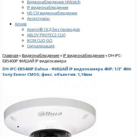
Видеонаблюдение HiWatch
IP видеонаблюдение
HD CVI видеонаблюдение
Аксессуары
Архив
Aperio® СКД без проводов
ABLOY PROTEC2 CLIQ
IKON CLIQ GO
Сигнализация
Главная
»
Видеонаблюдение
»
IP видеонаблюдение
» DH-IPC-
EB5400P ФИШАЙ IP видеокамера
DH-IPC-EB5400P Dahua - ФИШАЙ IP видеокамера 4MP; 1/3" 4Mп
Sony Exmor CMOS; фикс. объектив: 1,18мм