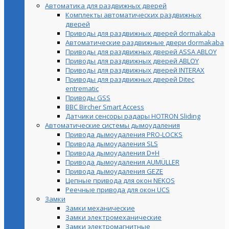
Автоматика для раздвижных дверей
Комплекты автоматических раздвижных
дверей
Приводы для раздвижных дверей dormakaba
Автоматические раздвижные двери dormakaba
Приводы для раздвижных дверей ASSA ABLOY
Приводы для раздвижных дверей ABLOY
Приводы для раздвижных дверей INTERAX
Приводы для раздвижных дверей Ditec
entrematic
Приводы GSS
BBC Bircher Smart Access
Датчики сенсоры радары HOTRON Sliding
Автоматические системы дымоудаления
Привода дымоудаления PRO-LOCKS
Привода дымоудаления SLS
Привода дымоудаления D+H
Привода дымоудаления AUMÜLLER
Привода дымоудаления GEZE
Цепные привода для окон NEKOS
Реечные привода для окон UСS
Замки
Замки механические
Замки электромеханические
Замки электромагнитные