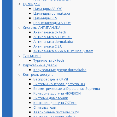
Цилиндры
Цилиндры ABLOY
Цилиндры dormakaba
Цилиндры SLS
Броненакладки ABLOY
Системы АНТИПАНИКА
Антипаника dk tech
Антипаника ABLOY EXIT
Антипаника dormakaba
Антипаника СISA
Антипаника ASSA ABLOY OneSystem
Турникеты
Турникеты dk tech
Карусельные двери
Карусельные двери dormakaba
Контроль доступа
Беспроводные СКУД
Системы контроля доступа HID
Биометрические и ID решения Suprema
Контроль доступа HIKVISION
Системы домофонии
Контроль доступа ZKTeco
Считыватели
Автономные системы СКУД
Контроль доступа Dahua