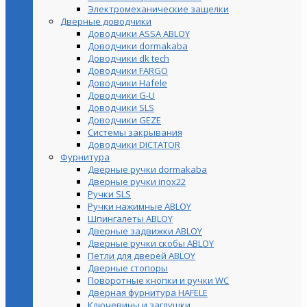
Электромеханические защелки
Дверные доводчики
Доводчики ASSA ABLOY
Доводчики dormakaba
Доводчики dk tech
Доводчики FARGO
Доводчики Hafele
Доводчики G-U
Доводчики SLS
Доводчики GEZE
Cистемы закрывания
Доводчики DICTATOR
Фурнитура
Дверные ручки dormakaba
Дверные ручки inox22
Ручки SLS
Ручки нажимные ABLOY
Шпингалеты ABLOY
Дверные задвижки ABLOY
Дверные ручки скобы ABLOY
Петли для дверей ABLOY
Дверные стопоры
Поворотные кнопки и ручки WC
Дверная фурнитура HAFELE
Ключевины и заглушки