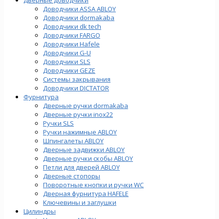
Доводчики ASSA ABLOY
Доводчики dormakaba
Доводчики dk tech
Доводчики FARGO
Доводчики Hafele
Доводчики G-U
Доводчики SLS
Доводчики GEZE
Cистемы закрывания
Доводчики DICTATOR
Фурнитура
Дверные ручки dormakaba
Дверные ручки inox22
Ручки SLS
Ручки нажимные ABLOY
Шпингалеты ABLOY
Дверные задвижки ABLOY
Дверные ручки скобы ABLOY
Петли для дверей ABLOY
Дверные стопоры
Поворотные кнопки и ручки WC
Дверная фурнитура HAFELE
Ключевины и заглушки
Цилиндры