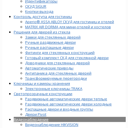
Идентификаторы
СКУД SIGUR
Кнопки выхода
Контроль доступа для гостиниц
Aperio® ASSA ABLOY СКУД для гостиниц и отелей
MATRIX AIR DORMA для мини-отелей и хостелов
Решения для дверей из стекла
Замки для стеклянных дверей
Ручные раздвижные двери
Ручные распашные двери
Фитинги для стеклянных конструкций
Готовый комплект СКД для стеклянной двери
Доводчики для стеклянных дверей
Автоматические приводы
Антипаника для стеклянных дверей
Трансформируемые перегородки
Ключницы и камеры хранения
Электронные ключницы TRAKA
Светопрозрачные конструкции
Раздвижные автоматические двери теплые
Раздвижные автоматические двери холодные
Распашные двери и входные группы
Двери Pivot
Видеонаблюдение
Видеонаблюдение HIKVISION