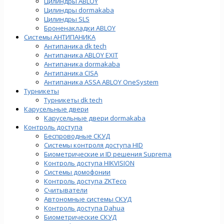
Цилиндры ABLOY
Цилиндры dormakaba
Цилиндры SLS
Броненакладки ABLOY
Системы АНТИПАНИКА
Антипаника dk tech
Антипаника ABLOY EXIT
Антипаника dormakaba
Антипаника СISA
Антипаника ASSA ABLOY OneSystem
Турникеты
Турникеты dk tech
Карусельные двери
Карусельные двери dormakaba
Контроль доступа
Беспроводные СКУД
Системы контроля доступа HID
Биометрические и ID решения Suprema
Контроль доступа HIKVISION
Системы домофонии
Контроль доступа ZKTeco
Считыватели
Автономные системы СКУД
Контроль доступа Dahua
Биометрические СКУД