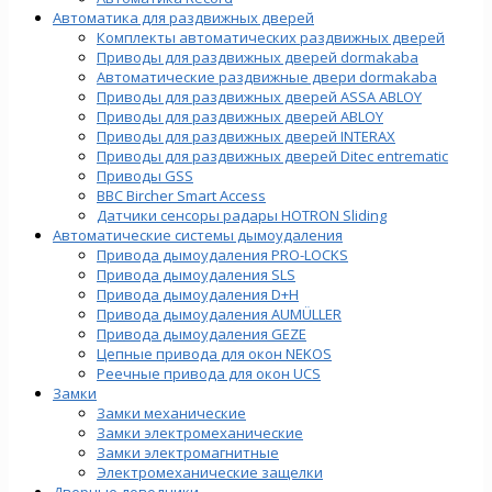
Автоматика для раздвижных дверей
Комплекты автоматических раздвижных дверей
Приводы для раздвижных дверей dormakaba
Автоматические раздвижные двери dormakaba
Приводы для раздвижных дверей ASSA ABLOY
Приводы для раздвижных дверей ABLOY
Приводы для раздвижных дверей INTERAX
Приводы для раздвижных дверей Ditec entrematic
Приводы GSS
BBC Bircher Smart Access
Датчики сенсоры радары HOTRON Sliding
Автоматические системы дымоудаления
Привода дымоудаления PRO-LOCKS
Привода дымоудаления SLS
Привода дымоудаления D+H
Привода дымоудаления AUMÜLLER
Привода дымоудаления GEZE
Цепные привода для окон NEKOS
Реечные привода для окон UСS
Замки
Замки механические
Замки электромеханические
Замки электромагнитные
Электромеханические защелки
Дверные доводчики