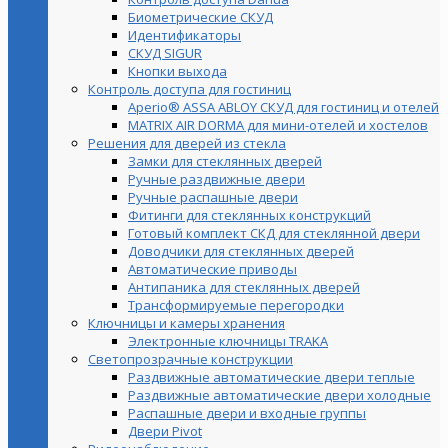
Биометрические СКУД
Идентификаторы
СКУД SIGUR
Кнопки выхода
Контроль доступа для гостиниц
Aperio® ASSA ABLOY СКУД для гостиниц и отелей
MATRIX AIR DORMA для мини-отелей и хостелов
Решения для дверей из стекла
Замки для стеклянных дверей
Ручные раздвижные двери
Ручные распашные двери
Фитинги для стеклянных конструкций
Готовый комплект СКД для стеклянной двери
Доводчики для стеклянных дверей
Автоматические приводы
Антипаника для стеклянных дверей
Трансформируемые перегородки
Ключницы и камеры хранения
Электронные ключницы TRAKA
Светопрозрачные конструкции
Раздвижные автоматические двери теплые
Раздвижные автоматические двери холодные
Распашные двери и входные группы
Двери Pivot