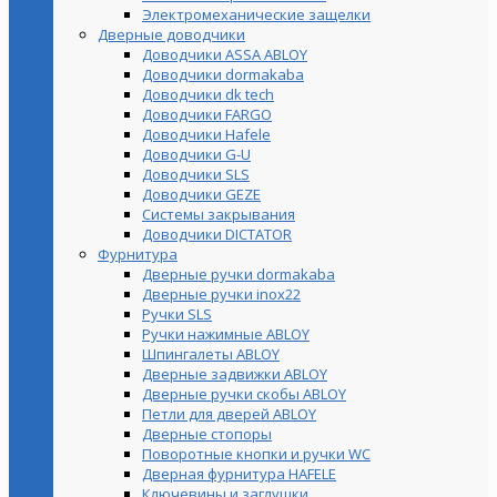
Электромеханические защелки
Дверные доводчики
Доводчики ASSA ABLOY
Доводчики dormakaba
Доводчики dk tech
Доводчики FARGO
Доводчики Hafele
Доводчики G-U
Доводчики SLS
Доводчики GEZE
Cистемы закрывания
Доводчики DICTATOR
Фурнитура
Дверные ручки dormakaba
Дверные ручки inox22
Ручки SLS
Ручки нажимные ABLOY
Шпингалеты ABLOY
Дверные задвижки ABLOY
Дверные ручки скобы ABLOY
Петли для дверей ABLOY
Дверные стопоры
Поворотные кнопки и ручки WC
Дверная фурнитура HAFELE
Ключевины и заглушки