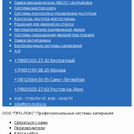
Замки механические ABLOY / dormakaba
Система мастер ключ
Системы контроля и управления доступом
Контроль доступа для гостиниц
Решения для дверей из стекла
Автоматические раздвижные двери
Системы закрывания дверей при пожаре
Замки антипаника
Беспроводные системы запирания
А-Я
+7(800)333-27-42 бесплатный
+7(495)199-08-29 Москва
+7(812)564-50-95 Санкт-Петербург
+7(863)333-27-63 Ростов-на-Дону
9:00 - 17:00 ПН-ЧТ, 8:00 - 16:00 ПТ
sda@pro-locks.ru
ООО "ПРО-ЛОКС" Профессиональные системы запирания
Связаться с нами
Производители
Карта сайта