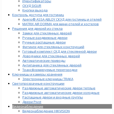
Идентификаторы
СКУД SIGUR
Кнопки выхода
Контроль доступа для гостиниц
Aperio® ASSA ABLOY СКУД для гостиниц и отелей
MATRIX AIR DORMA для мини-отелей и хостелов
Решения для дверей из стекла
Замки для стеклянных дверей
Ручные раздвижные двери
Ручные распашные двери
Фитинги для стеклянных конструкций
Готовый комплект СКД для стеклянной двери
Доводчики для стеклянных дверей
Автоматические приводы
Антипаника для стеклянных дверей
Трансформируемые перегородки
Ключницы и камеры хранения
Электронные ключницы TRAKA
Светопрозрачные конструкции
Раздвижные автоматические двери теплые
Раздвижные автоматические двери холодные
Распашные двери и входные группы
Двери Pivot
Видеонаблюдение
Видеонаблюдение HIKVISION