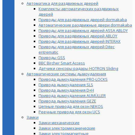
Автоматика для раздвижных дверей
Комплекты автоматических раздвижных
дверей
Приводы для раздвижных дверей dormakaba
Автоматические раздвижные двери dormakaba
Приводы для раздвижных дверей ASSA ABLOY
Приводы для раздвижных дверей ABLOY
Приводы для раздвижных дверей INTERAX
Приводы для раздвижных дверей Ditec
entrematic
Приводы GSS
BBC Bircher Smart Access
Датчики сенсоры радары HOTRON Sliding
Автоматические системы дымоудаления
Привода дымоудаления PRO-LOCKS
Привода дымоудаления SLS
Привода дымоудаления D+H
Привода дымоудаления AUMÜLLER
Привода дымоудаления GEZE
Цепные привода для окон NEKOS
Реечные привода для окон UСS
Замки
Замки механические
Замки электромеханические
Замки электромагнитные