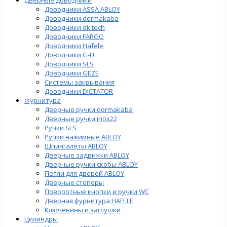
Доводчики ASSA ABLOY
Доводчики dormakaba
Доводчики dk tech
Доводчики FARGO
Доводчики Hafele
Доводчики G-U
Доводчики SLS
Доводчики GEZE
Cистемы закрывания
Доводчики DICTATOR
Фурнитура
Дверные ручки dormakaba
Дверные ручки inox22
Ручки SLS
Ручки нажимные ABLOY
Шпингалеты ABLOY
Дверные задвижки ABLOY
Дверные ручки скобы ABLOY
Петли для дверей ABLOY
Дверные стопоры
Поворотные кнопки и ручки WC
Дверная фурнитура HAFELE
Ключевины и заглушки
Цилиндры