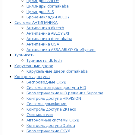
Цилиндры ABLOY
Цилиндры dormakaba
Цилиндры SLS
Броненакладки ABLOY
Системы АНТИПАНИКА
Антипаника dk tech
Антипаника ABLOY EXIT
Антипаника dormakaba
Антипаника СISA
Антипаника ASSA ABLOY OneSystem
Турникеты
Турникеты dk tech
Карусельные двери
Карусельные двери dormakaba
Контроль доступа
Беспроводные СКУД
Системы контроля доступа HID
Биометрические и ID решения Suprema
Контроль доступа HIKVISION
Системы домофонии
Контроль доступа ZKTeco
Считыватели
Автономные системы СКУД
Контроль доступа Dahua
Биометрические СКУД