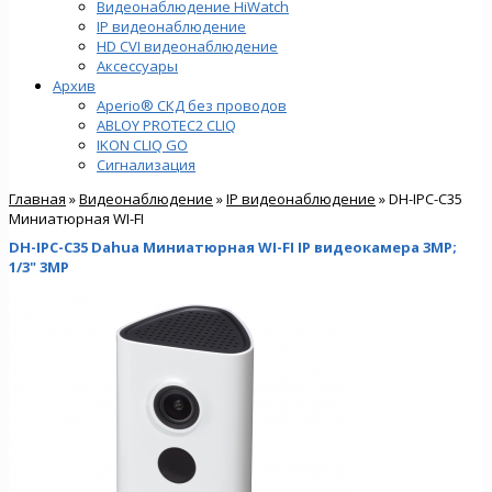
Видеонаблюдение HiWatch
IP видеонаблюдение
HD CVI видеонаблюдение
Аксессуары
Архив
Aperio® СКД без проводов
ABLOY PROTEC2 CLIQ
IKON CLIQ GO
Сигнализация
Главная
»
Видеонаблюдение
»
IP видеонаблюдение
» DH-IPC-C35
Миниатюрная WI-FI
DH-IPC-C35 Dahua Миниатюрная WI-FI IP видеокамера 3MP;
1/3" 3MP