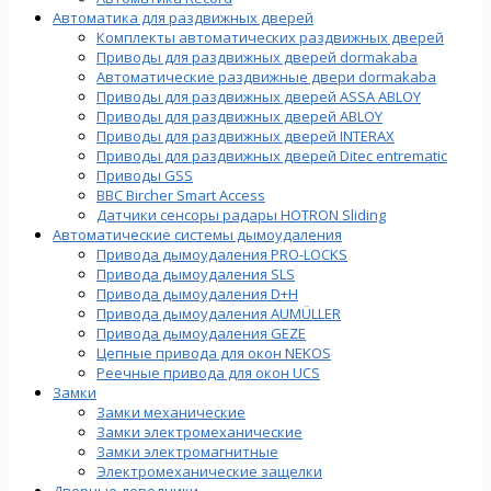
Автоматика для раздвижных дверей
Комплекты автоматических раздвижных дверей
Приводы для раздвижных дверей dormakaba
Автоматические раздвижные двери dormakaba
Приводы для раздвижных дверей ASSA ABLOY
Приводы для раздвижных дверей ABLOY
Приводы для раздвижных дверей INTERAX
Приводы для раздвижных дверей Ditec entrematic
Приводы GSS
BBC Bircher Smart Access
Датчики сенсоры радары HOTRON Sliding
Автоматические системы дымоудаления
Привода дымоудаления PRO-LOCKS
Привода дымоудаления SLS
Привода дымоудаления D+H
Привода дымоудаления AUMÜLLER
Привода дымоудаления GEZE
Цепные привода для окон NEKOS
Реечные привода для окон UСS
Замки
Замки механические
Замки электромеханические
Замки электромагнитные
Электромеханические защелки
Дверные доводчики