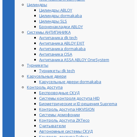
Цилиндры
Цилиндры ABLOY
Цилиндры dormakaba
Цилиндры SLS
Броненакладки ABLOY
Системы АНТИПАНИКА
Антипаника dk tech
Антипаника ABLOY EXIT
Антипаника dormakaba
Антипаника СISA
Антипаника ASSA ABLOY OneSystem
Турникеты
Турникеты dk tech
Карусельные двери
Карусельные двери dormakaba
Контроль доступа
Беспроводные СКУД
Системы контроля доступа HID
Биометрические и ID решения Suprema
Контроль доступа HIKVISION
Системы домофонии
Контроль доступа ZKTeco
Считыватели
Автономные системы СКУД
Контроль доступа Dahua