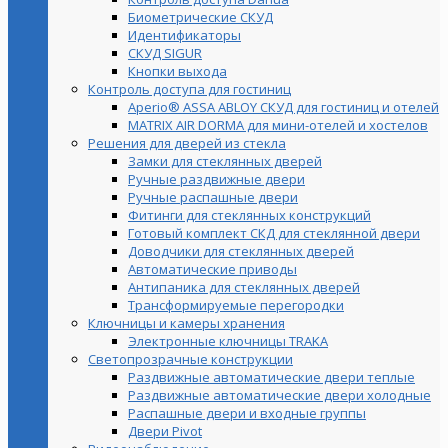
Биометрические СКУД
Идентификаторы
СКУД SIGUR
Кнопки выхода
Контроль доступа для гостиниц
Aperio® ASSA ABLOY СКУД для гостиниц и отелей
MATRIX AIR DORMA для мини-отелей и хостелов
Решения для дверей из стекла
Замки для стеклянных дверей
Ручные раздвижные двери
Ручные распашные двери
Фитинги для стеклянных конструкций
Готовый комплект СКД для стеклянной двери
Доводчики для стеклянных дверей
Автоматические приводы
Антипаника для стеклянных дверей
Трансформируемые перегородки
Ключницы и камеры хранения
Электронные ключницы TRAKA
Светопрозрачные конструкции
Раздвижные автоматические двери теплые
Раздвижные автоматические двери холодные
Распашные двери и входные группы
Двери Pivot