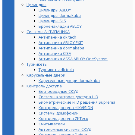
Цилиндры
Цилиндры ABLOY
Цилиндры dormakaba
Цилиндры SLS
Броненакладки ABLOY
Системы АНТИПАНИКА
Антипаника dk tech
Антипаника ABLOY EXIT
Антипаника dormakaba
Антипаника СISA
Антипаника ASSA ABLOY OneSystem
Турникеты
Турникеты dk tech
Карусельные двери
Карусельные двери dormakaba
Контроль доступа
Беспроводные СКУД
Системы контроля доступа HID
Биометрические и ID решения Suprema
Контроль доступа HIKVISION
Системы домофонии
Контроль доступа ZKTeco
Считыватели
Автономные системы СКУД
Контроль доступа Dahua