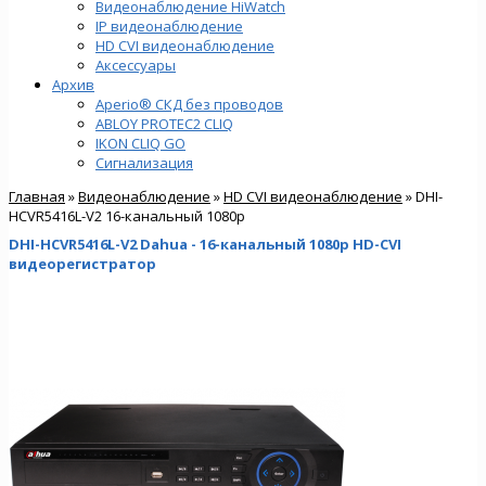
Видеонаблюдение HiWatch
IP видеонаблюдение
HD CVI видеонаблюдение
Аксессуары
Архив
Aperio® СКД без проводов
ABLOY PROTEC2 CLIQ
IKON CLIQ GO
Сигнализация
Главная
»
Видеонаблюдение
»
HD CVI видеонаблюдение
» DHI-
HCVR5416L-V2 16-канальный 1080р
DHI-HCVR5416L-V2 Dahua - 16-канальный 1080р HD-CVI
видеорегистратор