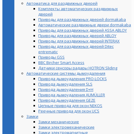
Автоматика для раздвижных дверей
Комплекты автоматических раздвижных
дверей
Приводы для раздвижных дверей dormakaba
Автоматические раздвижные двери dormakaba
Приводы для раздвижных дверей ASSA ABLOY
Приводы для раздвижных дверей ABLOY
Приводы для раздвижных дверей INTERAX
Приводы для раздвижных дверей Ditec
entrematic
Приводы GSS
BBC Bircher Smart Access
Датчики сенсоры радары HOTRON Sliding
Автоматические системы дымоудаления
Привода дымоудаления PRO-LOCKS
Привода дымоудаления SLS
Привода дымоудаления D+H
Привода дымоудаления AUMÜLLER
Привода дымоудаления GEZE
Цепные привода для окон NEKOS
Реечные привода для окон UСS
Замки
Замки механические
Замки электромеханические
Замки электромагнитные