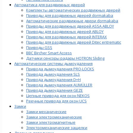
Автоматика для раздвижных дверей
Комплекты автоматических раздвижных дверей
Приводы для раздвижных дверей dormakaba
Автоматические раздвижные двери dormakaba
Приводы для раздвижных дверей ASSA ABLOY
Приводы для раздвижных дверей ABLOY
Приводы для раздвижных дверей INTERAX
Приводы для раздвижных дверей Ditec entrematic
Приводы GSS
BBC Bircher Smart Access
Датчики сенсоры радары HOTRON Sliding
Автоматические системы дымоудаления
Привода дымоудаления PRO-LOCKS
Привода дымоудаления SLS
Привода дымоудаления D+H
Привода дымоудаления AUMÜLLER
Привода дымоудаления GEZE
Цепные привода для окон NEKOS
Реечные привода для окон UСS
Замки
Замки механические
Замки электромеханические
Замки электромагнитные
Электромеханические защелки
Дверные доводчики