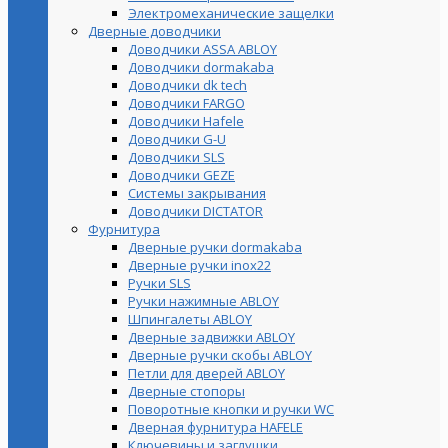
Электромеханические защелки
Дверные доводчики
Доводчики ASSA ABLOY
Доводчики dormakaba
Доводчики dk tech
Доводчики FARGO
Доводчики Hafele
Доводчики G-U
Доводчики SLS
Доводчики GEZE
Cистемы закрывания
Доводчики DICTATOR
Фурнитура
Дверные ручки dormakaba
Дверные ручки inox22
Ручки SLS
Ручки нажимные ABLOY
Шпингалеты ABLOY
Дверные задвижки ABLOY
Дверные ручки скобы ABLOY
Петли для дверей ABLOY
Дверные стопоры
Поворотные кнопки и ручки WC
Дверная фурнитура HAFELE
Ключевины и заглушки