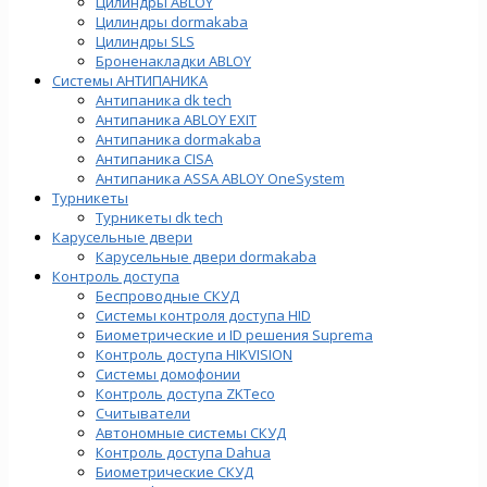
Цилиндры ABLOY
Цилиндры dormakaba
Цилиндры SLS
Броненакладки ABLOY
Системы АНТИПАНИКА
Антипаника dk tech
Антипаника ABLOY EXIT
Антипаника dormakaba
Антипаника СISA
Антипаника ASSA ABLOY OneSystem
Турникеты
Турникеты dk tech
Карусельные двери
Карусельные двери dormakaba
Контроль доступа
Беспроводные СКУД
Системы контроля доступа HID
Биометрические и ID решения Suprema
Контроль доступа HIKVISION
Системы домофонии
Контроль доступа ZKTeco
Считыватели
Автономные системы СКУД
Контроль доступа Dahua
Биометрические СКУД