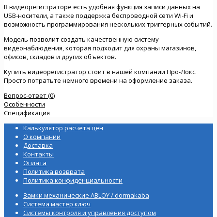
В видеорегистраторе есть удобная функция записи данных на
USB-носители, а также поддержка беспроводной сети Wi-Fi и
возможность программирования нескольких триггерных событий.
Модель позволит создать качественную систему
видеонаблюдения, которая подходит для охраны магазинов,
офисов, складов и других объектов.
Купить видеорегистратор стоит в нашей компании Про-Локс.
Просто потратьте немного времени на оформление заказа.
Вопрос-ответ (0)
Особенности
Спецификация
Калькулятор расчета цен
О компании
Доставка
Контакты
Оплата
Политика возврата
Политика конфиденциальности
Замки механические ABLOY / dormakaba
Система мастер ключ
Системы контроля и управления доступом