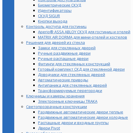
Биометрические СКУД
Идентификаторы
СКУД SIGUR
Кнопки выхода
Контроль доступа для гостиниц
Aperio® ASSA ABLOY СКУД для гостиниц и отелей
MATRIX AIR DORMA для мини-отелей и хостелов
Решения для дверей из стекла
Замки для стеклянных дверей
Ручные раздвижные двери
Ручные распашные двери
Фитинги для стеклянных конструкций
Готовый комплект СКД для стеклянной двери
Доводчики для стеклянных дверей
Автоматические приводы
Антипаника для стеклянных дверей
Трансформируемые перегородки
Ключницы и камеры хранения
Электронные ключницы TRAKA
Светопрозрачные конструкции
Раздвижные автоматические двери теплые
Раздвижные автоматические двери холодные
Распашные двери и входные группы
Двери Pivot