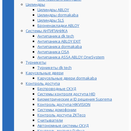
Цилиндры
Цилиндры ABLOY
Цилиндры dormakaba
Цилиндры SLS
Броненакладки ABLOY
Системы АНТИПАНИКА
Антипаника dk tech
Антипаника ABLOY EXIT
Антипаника dormakaba
Антипаника СISA
Антипаника ASSA ABLOY OneSystem
Турникеты
Турникеты dk tech
Карусельные двери
Карусельные двери dormakaba
Контроль доступа
Беспроводные СКУД
Системы контроля доступа HID
Биометрические и ID решения Suprema
Контроль доступа HIKVISION
Системы домофонии
Контроль доступа ZKTeco
Считыватели
Автономные системы СКУД
Контроль доступа Dahua