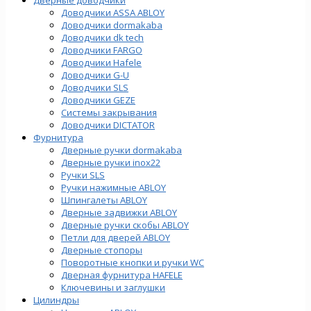
Доводчики ASSA ABLOY
Доводчики dormakaba
Доводчики dk tech
Доводчики FARGO
Доводчики Hafele
Доводчики G-U
Доводчики SLS
Доводчики GEZE
Cистемы закрывания
Доводчики DICTATOR
Фурнитура
Дверные ручки dormakaba
Дверные ручки inox22
Ручки SLS
Ручки нажимные ABLOY
Шпингалеты ABLOY
Дверные задвижки ABLOY
Дверные ручки скобы ABLOY
Петли для дверей ABLOY
Дверные стопоры
Поворотные кнопки и ручки WC
Дверная фурнитура HAFELE
Ключевины и заглушки
Цилиндры