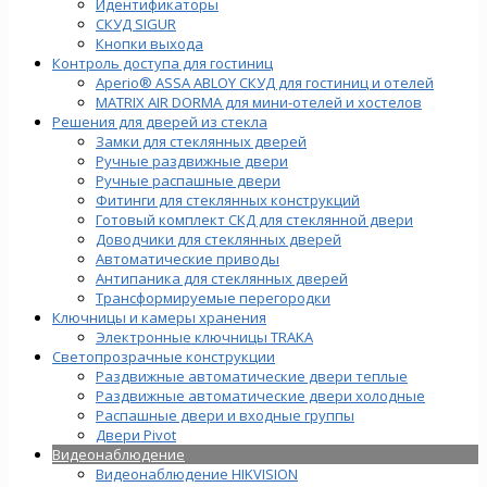
Идентификаторы
СКУД SIGUR
Кнопки выхода
Контроль доступа для гостиниц
Aperio® ASSA ABLOY СКУД для гостиниц и отелей
MATRIX AIR DORMA для мини-отелей и хостелов
Решения для дверей из стекла
Замки для стеклянных дверей
Ручные раздвижные двери
Ручные распашные двери
Фитинги для стеклянных конструкций
Готовый комплект СКД для стеклянной двери
Доводчики для стеклянных дверей
Автоматические приводы
Антипаника для стеклянных дверей
Трансформируемые перегородки
Ключницы и камеры хранения
Электронные ключницы TRAKA
Светопрозрачные конструкции
Раздвижные автоматические двери теплые
Раздвижные автоматические двери холодные
Распашные двери и входные группы
Двери Pivot
Видеонаблюдение
Видеонаблюдение HIKVISION