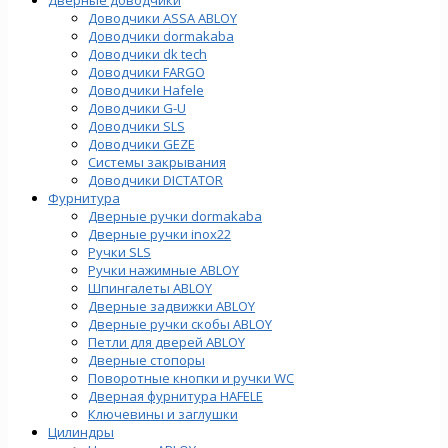
Доводчики ASSA ABLOY
Доводчики dormakaba
Доводчики dk tech
Доводчики FARGO
Доводчики Hafele
Доводчики G-U
Доводчики SLS
Доводчики GEZE
Cистемы закрывания
Доводчики DICTATOR
Фурнитура
Дверные ручки dormakaba
Дверные ручки inox22
Ручки SLS
Ручки нажимные ABLOY
Шпингалеты ABLOY
Дверные задвижки ABLOY
Дверные ручки скобы ABLOY
Петли для дверей ABLOY
Дверные стопоры
Поворотные кнопки и ручки WC
Дверная фурнитура HAFELE
Ключевины и заглушки
Цилиндры