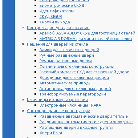
Биометрические СКУД
Идентификаторы
СКУД SIGUR
Кнопки выхода
Контроль доступа для гостиниц
Aperio® ASSA ABLOY СКУД для гостиниц и отелей
MATRIX AIR DORMA для мини-отелей и хостелов
Решения для дверей из стекла
Замки для стеклянных дверей
Ручные раздвижные двери
Ручные распашные двери
Фитинги для стеклянных конструкций
Готовый комплект СКД для стеклянной двери
Доводчики для стеклянных дверей
Автоматические приводы
Антипаника для стеклянных дверей
Трансформируемые перегородки
Ключницы и камеры хранения
Электронные ключницы TRAKA
Светопрозрачные конструкции
Раздвижные автоматические двери теплые
Раздвижные автоматические двери холодные
Распашные двери и входные группы
Двери Pivot