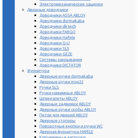
Электромеханические защелки
Дверные доводчики
Доводчики ASSA ABLOY
Доводчики dormakaba
Доводчики dk tech
Доводчики FARGO
Доводчики Hafele
Доводчики G-U
Доводчики SLS
Доводчики GEZE
Cистемы закрывания
Доводчики DICTATOR
Фурнитура
Дверные ручки dormakaba
Дверные ручки inox22
Ручки SLS
Ручки нажимные ABLOY
Шпингалеты ABLOY
Дверные задвижки ABLOY
Дверные ручки скобы ABLOY
Петли для дверей ABLOY
Дверные стопоры
Поворотные кнопки и ручки WC
Дверная фурнитура HAFELE
Ключевины и заглушки