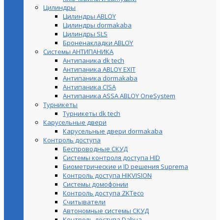
Цилиндры
Цилиндры ABLOY
Цилиндры dormakaba
Цилиндры SLS
Броненакладки ABLOY
Системы АНТИПАНИКА
Антипаника dk tech
Антипаника ABLOY EXIT
Антипаника dormakaba
Антипаника СISA
Антипаника ASSA ABLOY OneSystem
Турникеты
Турникеты dk tech
Карусельные двери
Карусельные двери dormakaba
Контроль доступа
Беспроводные СКУД
Системы контроля доступа HID
Биометрические и ID решения Suprema
Контроль доступа HIKVISION
Системы домофонии
Контроль доступа ZKTeco
Считыватели
Автономные системы СКУД
Контроль доступа Dahua