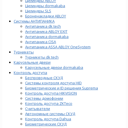
Цилиндры ABLOY
Цилиндры dormakaba
Цилиндры SLS
Броненакладки ABLOY
Системы АНТИПАНИКА
Антипаника dk tech
Антипаника ABLOY EXIT
Антипаника dormakaba
Антипаника СISA
Антипаника ASSA ABLOY OneSystem
Турникеты
Турникеты dk tech
Карусельные двери
Карусельные двери dormakaba
Контроль доступа
Беспроводные СКУД
Системы контроля доступа HID
Биометрические и ID решения Suprema
Контроль доступа HIKVISION
Системы домофонии
Контроль доступа ZKTeco
Считыватели
Автономные системы СКУД
Контроль доступа Dahua
Биометрические СКУД