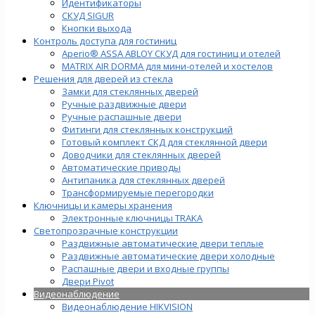
Идентификаторы
СКУД SIGUR
Кнопки выхода
Контроль доступа для гостиниц
Aperio® ASSA ABLOY СКУД для гостиниц и отелей
MATRIX AIR DORMA для мини-отелей и хостелов
Решения для дверей из стекла
Замки для стеклянных дверей
Ручные раздвижные двери
Ручные распашные двери
Фитинги для стеклянных конструкций
Готовый комплект СКД для стеклянной двери
Доводчики для стеклянных дверей
Автоматические приводы
Антипаника для стеклянных дверей
Трансформируемые перегородки
Ключницы и камеры хранения
Электронные ключницы TRAKA
Светопрозрачные конструкции
Раздвижные автоматические двери теплые
Раздвижные автоматические двери холодные
Распашные двери и входные группы
Двери Pivot
Видеонаблюдение
Видеонаблюдение HIKVISION