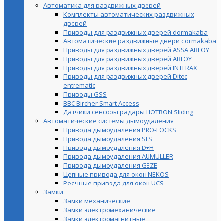
Автоматика для раздвижных дверей
Комплекты автоматических раздвижных
дверей
Приводы для раздвижных дверей dormakaba
Автоматические раздвижные двери dormakaba
Приводы для раздвижных дверей ASSA ABLOY
Приводы для раздвижных дверей ABLOY
Приводы для раздвижных дверей INTERAX
Приводы для раздвижных дверей Ditec
entrematic
Приводы GSS
BBC Bircher Smart Access
Датчики сенсоры радары HOTRON Sliding
Автоматические системы дымоудаления
Привода дымоудаления PRO-LOCKS
Привода дымоудаления SLS
Привода дымоудаления D+H
Привода дымоудаления AUMÜLLER
Привода дымоудаления GEZE
Цепные привода для окон NEKOS
Реечные привода для окон UСS
Замки
Замки механические
Замки электромеханические
Замки электромагнитные