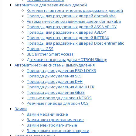
Автоматика для раздвижных дверей
Комплекты автоматических раздвижных дверей
Приводы для раздвижных дверей dormakaba
Автоматические раздвижные двери dormakaba
Приводы для раздвижных дверей ASSA ABLOY
Приводы для раздвижных дверей ABLOY
Приводы для раздвижных дверей INTERAX
Приводы для раздвижных дверей Ditec entrematic
Приводы GSS
BBC Bircher Smart Access
Датчики сенсоры радары HOTRON Sliding
Автоматические системы дымоудаления
Привода дымоудаления PRO-LOCKS
Привода дымоудаления SLS
Привода дымоудаления D+H
Привода дымоудаления AUMÜLLER
Привода дымоудаления GEZE
Цепные привода для окон NEKOS
Реечные привода для окон UСS
Замки
Замки механические
Замки электромеханические
Замки электромагнитные
Электромеханические защелки
Дверные доводчики