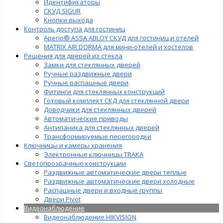
Идентификаторы
СКУД SIGUR
Кнопки выхода
Контроль доступа для гостиниц
Aperio® ASSA ABLOY СКУД для гостиниц и отелей
MATRIX AIR DORMA для мини-отелей и хостелов
Решения для дверей из стекла
Замки для стеклянных дверей
Ручные раздвижные двери
Ручные распашные двери
Фитинги для стеклянных конструкций
Готовый комплект СКД для стеклянной двери
Доводчики для стеклянных дверей
Автоматические приводы
Антипаника для стеклянных дверей
Трансформируемые перегородки
Ключницы и камеры хранения
Электронные ключницы TRAKA
Светопрозрачные конструкции
Раздвижные автоматические двери теплые
Раздвижные автоматические двери холодные
Распашные двери и входные группы
Двери Pivot
Видеонаблюдение
Видеонаблюдение HIKVISION