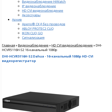
Видеонаблюдение HiWatch
IP видеонаблюдение
HD CVI видеонаблюдение
Аксессуары
Архив
Aperio® СКД без проводов
ABLOY PROTEC2 CLIQ
IKON CLIQ GO
Сигнализация
Главная
»
Видеонаблюдение
»
HD CVI видеонаблюдение
» DHI-
HCVR5116H-S2 16-канальный 1080р
DHI-HCVR5116H-S2 Dahua - 16-канальный 1080р HD-CVI
видеорегистратор