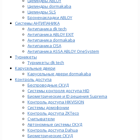
Цилиндры ABLOY
Цилиндры dormakaba
Цилиндры SLS
Броненакладки ABLOY
Системы АНТИПАНИКА
Антипаника dk tech
Антипаника ABLOY EXIT
Антипаника dormakaba
Антипаника СISA
Антипаника ASSA ABLOY OneSystem
Турникеты
Турникеты dk tech
Карусельные двери
Карусельные двери dormakaba
Контроль доступа
Беспроводные СКУД
Системы контроля доступа HID
Биометрические и ID решения Suprema
Контроль доступа HIKVISION
Системы домофонии
Контроль доступа ZKTeco
Считыватели
Автономные системы СКУД
Контроль доступа Dahua
Биометрические СКУД