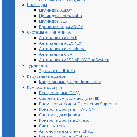
Цилиндры
Цилиндры ABLOY
Цилиндры dormakaba
Цилиндры SLS
Броненакладки ABLOY
Системы АНТИПАНИКА
Антипаника dk tech
Антипаника ABLOY EXIT
Антипаника dormakaba
Антипаника СISA
Антипаника ASSA ABLOY OneSystem
Турникеты
Турникеты dk tech
Карусельные двери
Карусельные двери dormakaba
Контроль доступа
Беспроводные СКУД
Системы контроля доступа HID
Биометрические и ID решения Suprema
Контроль доступа HIKVISION
Системы домофонии
Контроль доступа ZKTeco
Считыватели
Автономные системы СКУД
Контроль доступа Dahua