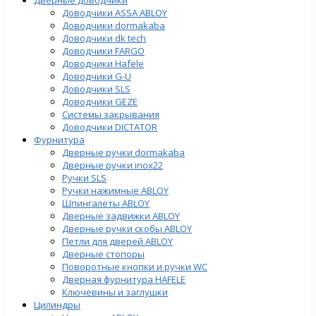
Доводчики ASSA ABLOY
Доводчики dormakaba
Доводчики dk tech
Доводчики FARGO
Доводчики Hafele
Доводчики G-U
Доводчики SLS
Доводчики GEZE
Cистемы закрывания
Доводчики DICTATOR
Фурнитура
Дверные ручки dormakaba
Дверные ручки inox22
Ручки SLS
Ручки нажимные ABLOY
Шпингалеты ABLOY
Дверные задвижки ABLOY
Дверные ручки скобы ABLOY
Петли для дверей ABLOY
Дверные стопоры
Поворотные кнопки и ручки WC
Дверная фурнитура HAFELE
Ключевины и заглушки
Цилиндры