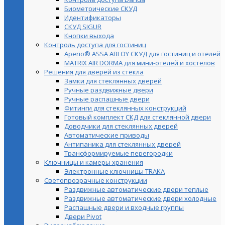
Биометрические СКУД
Идентификаторы
СКУД SIGUR
Кнопки выхода
Контроль доступа для гостиниц
Aperio® ASSA ABLOY СКУД для гостиниц и отелей
MATRIX AIR DORMA для мини-отелей и хостелов
Решения для дверей из стекла
Замки для стеклянных дверей
Ручные раздвижные двери
Ручные распашные двери
Фитинги для стеклянных конструкций
Готовый комплект СКД для стеклянной двери
Доводчики для стеклянных дверей
Автоматические приводы
Антипаника для стеклянных дверей
Трансформируемые перегородки
Ключницы и камеры хранения
Электронные ключницы TRAKA
Светопрозрачные конструкции
Раздвижные автоматические двери теплые
Раздвижные автоматические двери холодные
Распашные двери и входные группы
Двери Pivot