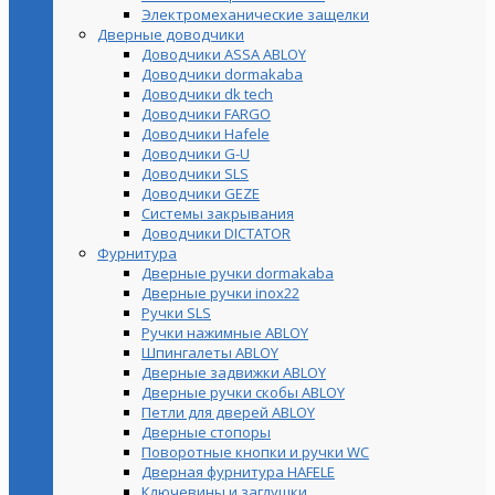
Электромеханические защелки
Дверные доводчики
Доводчики ASSA ABLOY
Доводчики dormakaba
Доводчики dk tech
Доводчики FARGO
Доводчики Hafele
Доводчики G-U
Доводчики SLS
Доводчики GEZE
Cистемы закрывания
Доводчики DICTATOR
Фурнитура
Дверные ручки dormakaba
Дверные ручки inox22
Ручки SLS
Ручки нажимные ABLOY
Шпингалеты ABLOY
Дверные задвижки ABLOY
Дверные ручки скобы ABLOY
Петли для дверей ABLOY
Дверные стопоры
Поворотные кнопки и ручки WC
Дверная фурнитура HAFELE
Ключевины и заглушки