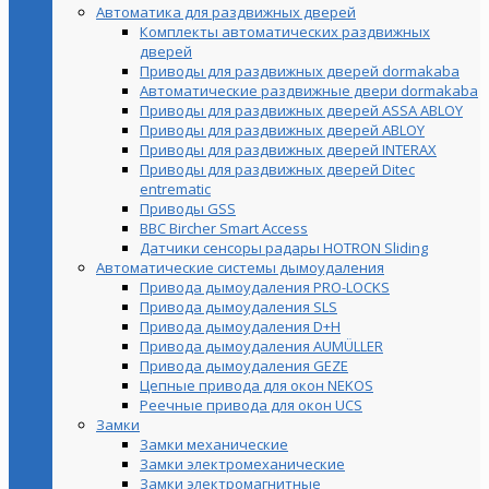
Автоматика для раздвижных дверей
Комплекты автоматических раздвижных
дверей
Приводы для раздвижных дверей dormakaba
Автоматические раздвижные двери dormakaba
Приводы для раздвижных дверей ASSA ABLOY
Приводы для раздвижных дверей ABLOY
Приводы для раздвижных дверей INTERAX
Приводы для раздвижных дверей Ditec
entrematic
Приводы GSS
BBC Bircher Smart Access
Датчики сенсоры радары HOTRON Sliding
Автоматические системы дымоудаления
Привода дымоудаления PRO-LOCKS
Привода дымоудаления SLS
Привода дымоудаления D+H
Привода дымоудаления AUMÜLLER
Привода дымоудаления GEZE
Цепные привода для окон NEKOS
Реечные привода для окон UСS
Замки
Замки механические
Замки электромеханические
Замки электромагнитные