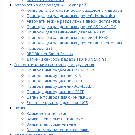
Автоматика для раздвижных дверей
Комплекты автоматических раздвижных дверей
Приводы для раздвижных дверей dormakaba
Автоматические раздвижные двери dormakaba
Приводы для раздвижных дверей ASSA ABLOY
Приводы для раздвижных дверей ABLOY
Приводы для раздвижных дверей INTERAX
Приводы для раздвижных дверей Ditec entrematic
Приводы GSS
BBC Bircher Smart Access
Датчики сенсоры радары HOTRON Sliding
Автоматические системы дымоудаления
Привода дымоудаления PRO-LOCKS
Привода дымоудаления SLS
Привода дымоудаления D+H
Привода дымоудаления AUMÜLLER
Привода дымоудаления GEZE
Цепные привода для окон NEKOS
Реечные привода для окон UСS
Замки
Замки механические
Замки электромеханические
Замки электромагнитные
Электромеханические защелки
Дверные доводчики