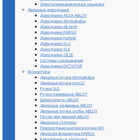
Электромеханические защелки
Дверные доводчики
Доводчики ASSA ABLOY
Доводчики dormakaba
Доводчики dk tech
Доводчики FARGO
Доводчики Hafele
Доводчики G-U
Доводчики SLS
Доводчики GEZE
Cистемы закрывания
Доводчики DICTATOR
Фурнитура
Дверные ручки dormakaba
Дверные ручки inox22
Ручки SLS
Ручки нажимные ABLOY
Шпингалеты ABLOY
Дверные задвижки ABLOY
Дверные ручки скобы ABLOY
Петли для дверей ABLOY
Дверные стопоры
Поворотные кнопки и ручки WC
Дверная фурнитура HAFELE
Ключевины и заглушки