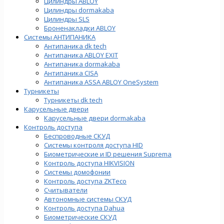
Цилиндры ABLOY
Цилиндры dormakaba
Цилиндры SLS
Броненакладки ABLOY
Системы АНТИПАНИКА
Антипаника dk tech
Антипаника ABLOY EXIT
Антипаника dormakaba
Антипаника СISA
Антипаника ASSA ABLOY OneSystem
Турникеты
Турникеты dk tech
Карусельные двери
Карусельные двери dormakaba
Контроль доступа
Беспроводные СКУД
Системы контроля доступа HID
Биометрические и ID решения Suprema
Контроль доступа HIKVISION
Системы домофонии
Контроль доступа ZKTeco
Считыватели
Автономные системы СКУД
Контроль доступа Dahua
Биометрические СКУД