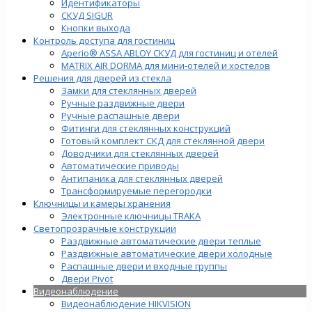
Идентификаторы
СКУД SIGUR
Кнопки выхода
Контроль доступа для гостиниц
Aperio® ASSA ABLOY СКУД для гостиниц и отелей
MATRIX AIR DORMA для мини-отелей и хостелов
Решения для дверей из стекла
Замки для стеклянных дверей
Ручные раздвижные двери
Ручные распашные двери
Фитинги для стеклянных конструкций
Готовый комплект СКД для стеклянной двери
Доводчики для стеклянных дверей
Автоматические приводы
Антипаника для стеклянных дверей
Трансформируемые перегородки
Ключницы и камеры хранения
Электронные ключницы TRAKA
Светопрозрачные конструкции
Раздвижные автоматические двери теплые
Раздвижные автоматические двери холодные
Распашные двери и входные группы
Двери Pivot
Видеонаблюдение
Видеонаблюдение HIKVISION