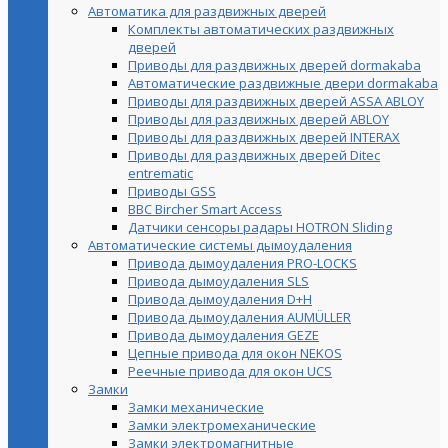
Автоматика для раздвижных дверей
Комплекты автоматических раздвижных
дверей
Приводы для раздвижных дверей dormakaba
Автоматические раздвижные двери dormakaba
Приводы для раздвижных дверей ASSA ABLOY
Приводы для раздвижных дверей ABLOY
Приводы для раздвижных дверей INTERAX
Приводы для раздвижных дверей Ditec
entrematic
Приводы GSS
BBC Bircher Smart Access
Датчики сенсоры радары HOTRON Sliding
Автоматические системы дымоудаления
Привода дымоудаления PRO-LOCKS
Привода дымоудаления SLS
Привода дымоудаления D+H
Привода дымоудаления AUMÜLLER
Привода дымоудаления GEZE
Цепные привода для окон NEKOS
Реечные привода для окон UСS
Замки
Замки механические
Замки электромеханические
Замки электромагнитные