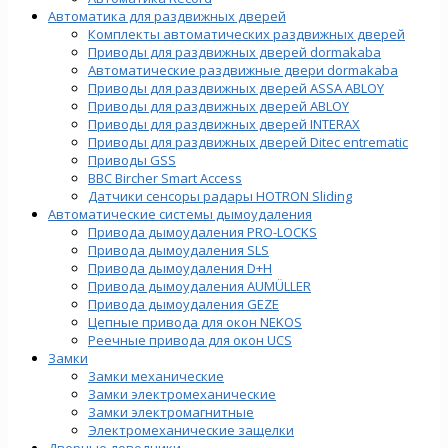
Автоматика для раздвижных дверей
Комплекты автоматических раздвижных дверей
Приводы для раздвижных дверей dormakaba
Автоматические раздвижные двери dormakaba
Приводы для раздвижных дверей ASSA ABLOY
Приводы для раздвижных дверей ABLOY
Приводы для раздвижных дверей INTERAX
Приводы для раздвижных дверей Ditec entrematic
Приводы GSS
BBC Bircher Smart Access
Датчики сенсоры радары HOTRON Sliding
Автоматические системы дымоудаления
Привода дымоудаления PRO-LOCKS
Привода дымоудаления SLS
Привода дымоудаления D+H
Привода дымоудаления AUMÜLLER
Привода дымоудаления GEZE
Цепные привода для окон NEKOS
Реечные привода для окон UСS
Замки
Замки механические
Замки электромеханические
Замки электромагнитные
Электромеханические защелки
Дверные доводчики