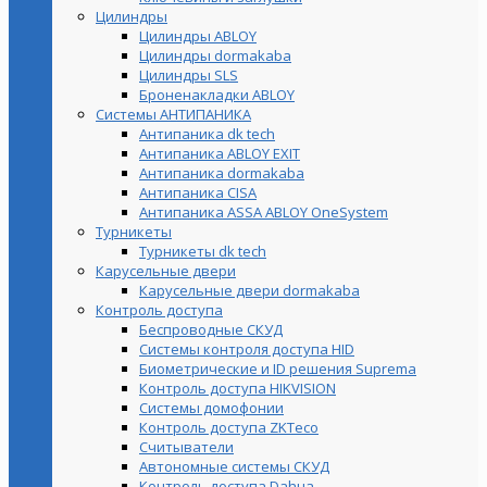
Цилиндры
Цилиндры ABLOY
Цилиндры dormakaba
Цилиндры SLS
Броненакладки ABLOY
Системы АНТИПАНИКА
Антипаника dk tech
Антипаника ABLOY EXIT
Антипаника dormakaba
Антипаника СISA
Антипаника ASSA ABLOY OneSystem
Турникеты
Турникеты dk tech
Карусельные двери
Карусельные двери dormakaba
Контроль доступа
Беспроводные СКУД
Системы контроля доступа HID
Биометрические и ID решения Suprema
Контроль доступа HIKVISION
Системы домофонии
Контроль доступа ZKTeco
Считыватели
Автономные системы СКУД
Контроль доступа Dahua