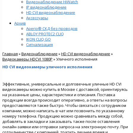
Видеонаблюдение HiWatch
IP видеонаблюдение
HD CVI видеонаблюдение
Аксессуары
Архив
Aperio® СКД без проводов
ABLOY PROTEC2 CLIQ
IKON CLIQ GO
Сигнализация
Главная
»
Видеонаблюдение
»
HD CVI видеонаблюдение
»
Видеокамеры HDCVI 1080P
» Уличного исполнения
HD CVI видеокамеры уличного исполнения
Эффективные, универсальные и долговечные уличные HD CVI
видеокамеры можно купить в Москве с доставкой, ориентируясь
на указанные цены, характеристики и описания. Поставка
продукции всегда происходит оперативно, а ответы на вопросы
предоставляются также быстро. Чтобы связаться с сотрудником
компании, можно написать в чат или позвонить по указанному
номеру телефона. Продукцию можно сравнивать между собой,
добавлять в закладки и заказывать также после оставления
онлайн-заявки или отправки запроса на электронную почту. При
сотрудничестве с компанией, тратить лишнее время и