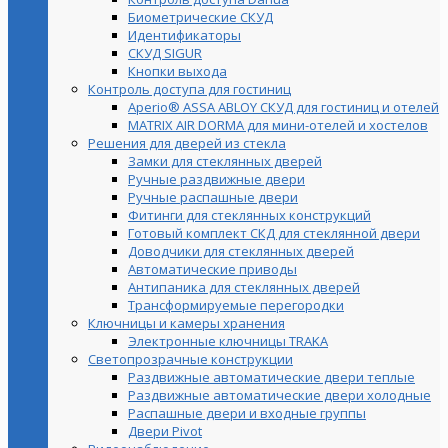
Биометрические СКУД
Идентификаторы
СКУД SIGUR
Кнопки выхода
Контроль доступа для гостиниц
Aperio® ASSA ABLOY СКУД для гостиниц и отелей
MATRIX AIR DORMA для мини-отелей и хостелов
Решения для дверей из стекла
Замки для стеклянных дверей
Ручные раздвижные двери
Ручные распашные двери
Фитинги для стеклянных конструкций
Готовый комплект СКД для стеклянной двери
Доводчики для стеклянных дверей
Автоматические приводы
Антипаника для стеклянных дверей
Трансформируемые перегородки
Ключницы и камеры хранения
Электронные ключницы TRAKA
Светопрозрачные конструкции
Раздвижные автоматические двери теплые
Раздвижные автоматические двери холодные
Распашные двери и входные группы
Двери Pivot