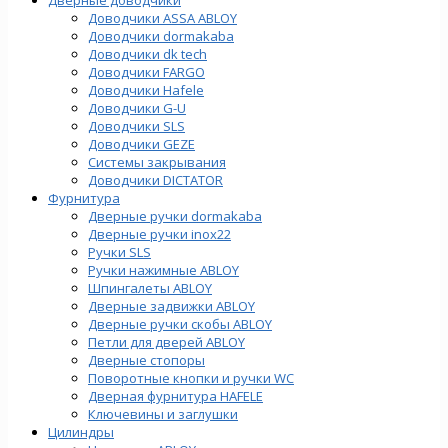
Доводчики ASSA ABLOY
Доводчики dormakaba
Доводчики dk tech
Доводчики FARGO
Доводчики Hafele
Доводчики G-U
Доводчики SLS
Доводчики GEZE
Cистемы закрывания
Доводчики DICTATOR
Фурнитура
Дверные ручки dormakaba
Дверные ручки inox22
Ручки SLS
Ручки нажимные ABLOY
Шпингалеты ABLOY
Дверные задвижки ABLOY
Дверные ручки скобы ABLOY
Петли для дверей ABLOY
Дверные стопоры
Поворотные кнопки и ручки WC
Дверная фурнитура HAFELE
Ключевины и заглушки
Цилиндры