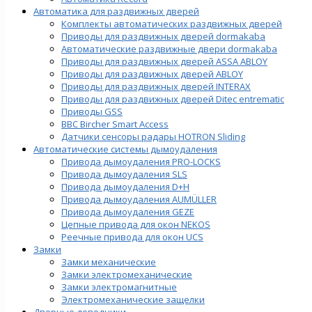
Автоматика для раздвижных дверей
Комплекты автоматических раздвижных дверей
Приводы для раздвижных дверей dormakaba
Автоматические раздвижные двери dormakaba
Приводы для раздвижных дверей ASSA ABLOY
Приводы для раздвижных дверей ABLOY
Приводы для раздвижных дверей INTERAX
Приводы для раздвижных дверей Ditec entrematic
Приводы GSS
BBC Bircher Smart Access
Датчики сенсоры радары HOTRON Sliding
Автоматические системы дымоудаления
Привода дымоудаления PRO-LOCKS
Привода дымоудаления SLS
Привода дымоудаления D+H
Привода дымоудаления AUMÜLLER
Привода дымоудаления GEZE
Цепные привода для окон NEKOS
Реечные привода для окон UСS
Замки
Замки механические
Замки электромеханические
Замки электромагнитные
Электромеханические защелки
Дверные доводчики