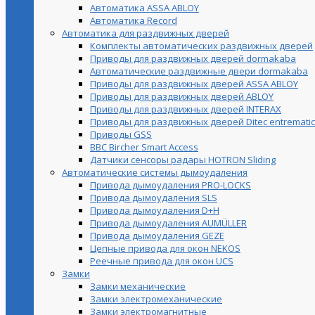
Автоматика ASSA ABLOY
Автоматика Record
Автоматика для раздвижных дверей
Комплекты автоматических раздвижных дверей
Приводы для раздвижных дверей dormakaba
Автоматические раздвижные двери dormakaba
Приводы для раздвижных дверей ASSA ABLOY
Приводы для раздвижных дверей ABLOY
Приводы для раздвижных дверей INTERAX
Приводы для раздвижных дверей Ditec entrematic
Приводы GSS
BBC Bircher Smart Access
Датчики сенсоры радары HOTRON Sliding
Автоматические системы дымоудаления
Привода дымоудаления PRO-LOCKS
Привода дымоудаления SLS
Привода дымоудаления D+H
Привода дымоудаления AUMÜLLER
Привода дымоудаления GEZE
Цепные привода для окон NEKOS
Реечные привода для окон UСS
Замки
Замки механические
Замки электромеханические
Замки электромагнитные