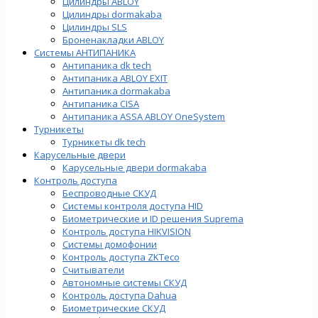
Цилиндры ABLOY
Цилиндры dormakaba
Цилиндры SLS
Броненакладки ABLOY
Системы АНТИПАНИКА
Антипаника dk tech
Антипаника ABLOY EXIT
Антипаника dormakaba
Антипаника СISA
Антипаника ASSA ABLOY OneSystem
Турникеты
Турникеты dk tech
Карусельные двери
Карусельные двери dormakaba
Контроль доступа
Беспроводные СКУД
Системы контроля доступа HID
Биометрические и ID решения Suprema
Контроль доступа HIKVISION
Системы домофонии
Контроль доступа ZKTeco
Считыватели
Автономные системы СКУД
Контроль доступа Dahua
Биометрические СКУД