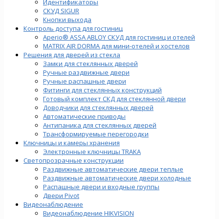
Идентификаторы
СКУД SIGUR
Кнопки выхода
Контроль доступа для гостиниц
Aperio® ASSA ABLOY СКУД для гостиниц и отелей
MATRIX AIR DORMA для мини-отелей и хостелов
Решения для дверей из стекла
Замки для стеклянных дверей
Ручные раздвижные двери
Ручные распашные двери
Фитинги для стеклянных конструкций
Готовый комплект СКД для стеклянной двери
Доводчики для стеклянных дверей
Автоматические приводы
Антипаника для стеклянных дверей
Трансформируемые перегородки
Ключницы и камеры хранения
Электронные ключницы TRAKA
Светопрозрачные конструкции
Раздвижные автоматические двери теплые
Раздвижные автоматические двери холодные
Распашные двери и входные группы
Двери Pivot
Видеонаблюдение
Видеонаблюдение HIKVISION