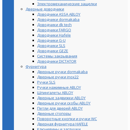
Электромеханические защелки
Дверные доводчики
Доводчики ASSA ABLOY
Доводчики dormakaba
Доводчики dk tech
Доводчики FARGO
Доводчики Hafele
Доводчики G-U
Доводчики SLS
Доводчики GEZE
Cистемы закрывания
Доводчики DICTATOR
Фурнитура
Дверные ручки dormakaba
Дверные ручки inox22
Ручки SLS
Ручки нажимные ABLOY
Шпингалеты ABLOY
Дверные задвижки ABLOY
Дверные ручки скобы ABLOY
Петли для дверей ABLOY
Дверные стопоры
Поворотные кнопки и ручки WC
Дверная фурнитура HAFELE
Ключевины и заглушки