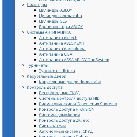
Цилиндры
Цилиндры ABLOY
Цилиндры dormakaba
Цилиндры SLS
Броненакладки ABLOY
Системы АНТИПАНИКА
Антипаника dk tech
Антипаника ABLOY EXIT
Антипаника dormakaba
Антипаника СISA
Антипаника ASSA ABLOY OneSystem
Турникеты
Турникеты dk tech
Карусельные двери
Карусельные двери dormakaba
Контроль доступа
Беспроводные СКУД
Системы контроля доступа HID
Биометрические и ID решения Suprema
Контроль доступа HIKVISION
Системы домофонии
Контроль доступа ZKTeco
Считыватели
Автономные системы СКУД
Контроль доступа Dahua