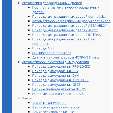
Автоматика для раздвижных дверей
Комплекты автоматических раздвижных
дверей
Приводы для раздвижных дверей dormakaba
Автоматические раздвижные двери dormakaba
Приводы для раздвижных дверей ASSA ABLOY
Приводы для раздвижных дверей ABLOY
Приводы для раздвижных дверей INTERAX
Приводы для раздвижных дверей Ditec
entrematic
Приводы GSS
BBC Bircher Smart Access
Датчики сенсоры радары HOTRON Sliding
Автоматические системы дымоудаления
Привода дымоудаления PRO-LOCKS
Привода дымоудаления SLS
Привода дымоудаления D+H
Привода дымоудаления AUMÜLLER
Привода дымоудаления GEZE
Цепные привода для окон NEKOS
Реечные привода для окон UСS
Замки
Замки механические
Замки электромеханические
Замки электромагнитные