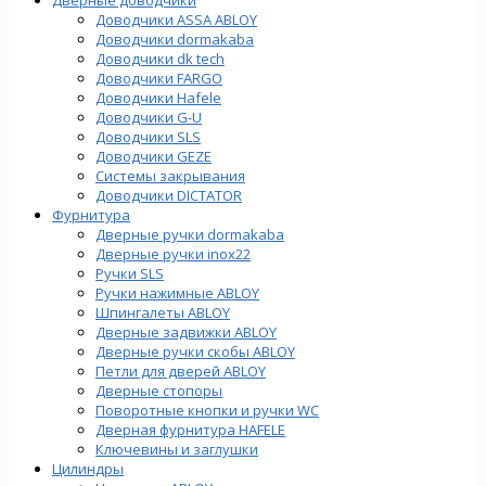
Доводчики ASSA ABLOY
Доводчики dormakaba
Доводчики dk tech
Доводчики FARGO
Доводчики Hafele
Доводчики G-U
Доводчики SLS
Доводчики GEZE
Cистемы закрывания
Доводчики DICTATOR
Фурнитура
Дверные ручки dormakaba
Дверные ручки inox22
Ручки SLS
Ручки нажимные ABLOY
Шпингалеты ABLOY
Дверные задвижки ABLOY
Дверные ручки скобы ABLOY
Петли для дверей ABLOY
Дверные стопоры
Поворотные кнопки и ручки WC
Дверная фурнитура HAFELE
Ключевины и заглушки
Цилиндры