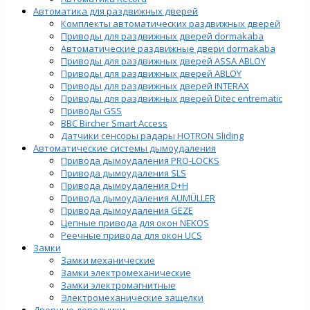
Автоматика для раздвижных дверей
Комплекты автоматических раздвижных дверей
Приводы для раздвижных дверей dormakaba
Автоматические раздвижные двери dormakaba
Приводы для раздвижных дверей ASSA ABLOY
Приводы для раздвижных дверей ABLOY
Приводы для раздвижных дверей INTERAX
Приводы для раздвижных дверей Ditec entrematic
Приводы GSS
BBC Bircher Smart Access
Датчики сенсоры радары HOTRON Sliding
Автоматические системы дымоудаления
Привода дымоудаления PRO-LOCKS
Привода дымоудаления SLS
Привода дымоудаления D+H
Привода дымоудаления AUMÜLLER
Привода дымоудаления GEZE
Цепные привода для окон NEKOS
Реечные привода для окон UСS
Замки
Замки механические
Замки электромеханические
Замки электромагнитные
Электромеханические защелки
Дверные доводчики