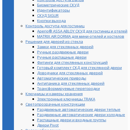
Биометрические СКУД
Идентификаторы
СКУД SIGUR
Кнопки выхода
Контроль доступа для гостиниц
Aperio® ASSA ABLOY СКУД для гостиниц и отелей
MATRIX AIR DORMA для мини-отелей и хостелов
Решения для дверей из стекла
Замки для стеклянных дверей
Ручные раздвижные двери
Ручные распашные двери
Фитинги для стеклянных конструкций
Готовый комплект СКД для стеклянной двери
Доводчики для стеклянных дверей
Автоматические приводы
Антипаника для стеклянных дверей
Трансформируемые перегородки
Ключницы и камеры хранения
Электронные ключницы TRAKA
Светопрозрачные конструкции
Раздвижные автоматические двери теплые
Раздвижные автоматические двери холодные
Распашные двери и входные группы
Двери Pivot