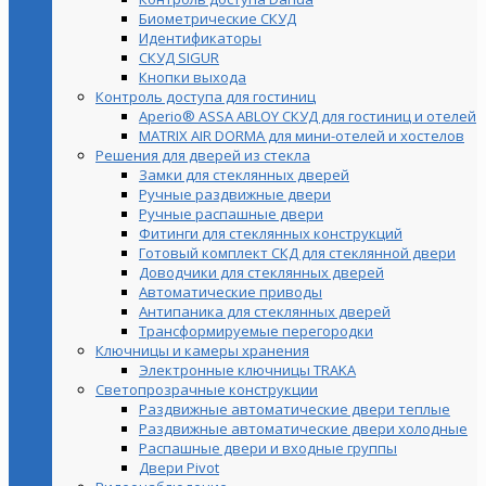
Биометрические СКУД
Идентификаторы
СКУД SIGUR
Кнопки выхода
Контроль доступа для гостиниц
Aperio® ASSA ABLOY СКУД для гостиниц и отелей
MATRIX AIR DORMA для мини-отелей и хостелов
Решения для дверей из стекла
Замки для стеклянных дверей
Ручные раздвижные двери
Ручные распашные двери
Фитинги для стеклянных конструкций
Готовый комплект СКД для стеклянной двери
Доводчики для стеклянных дверей
Автоматические приводы
Антипаника для стеклянных дверей
Трансформируемые перегородки
Ключницы и камеры хранения
Электронные ключницы TRAKA
Светопрозрачные конструкции
Раздвижные автоматические двери теплые
Раздвижные автоматические двери холодные
Распашные двери и входные группы
Двери Pivot