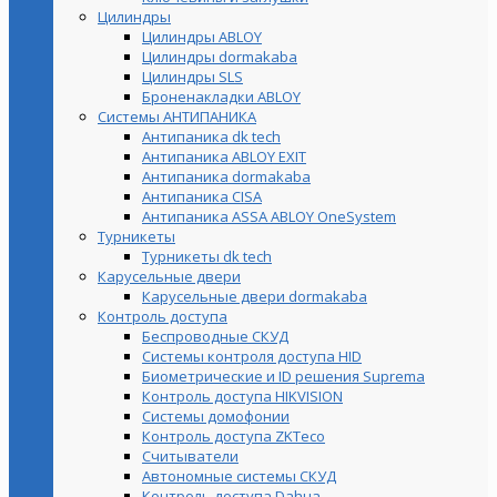
Цилиндры
Цилиндры ABLOY
Цилиндры dormakaba
Цилиндры SLS
Броненакладки ABLOY
Системы АНТИПАНИКА
Антипаника dk tech
Антипаника ABLOY EXIT
Антипаника dormakaba
Антипаника СISA
Антипаника ASSA ABLOY OneSystem
Турникеты
Турникеты dk tech
Карусельные двери
Карусельные двери dormakaba
Контроль доступа
Беспроводные СКУД
Системы контроля доступа HID
Биометрические и ID решения Suprema
Контроль доступа HIKVISION
Системы домофонии
Контроль доступа ZKTeco
Считыватели
Автономные системы СКУД
Контроль доступа Dahua