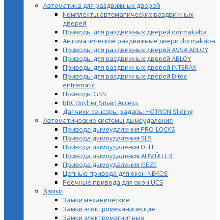
Автоматика для раздвижных дверей
Комплекты автоматических раздвижных
дверей
Приводы для раздвижных дверей dormakaba
Автоматические раздвижные двери dormakaba
Приводы для раздвижных дверей ASSA ABLOY
Приводы для раздвижных дверей ABLOY
Приводы для раздвижных дверей INTERAX
Приводы для раздвижных дверей Ditec
entrematic
Приводы GSS
BBC Bircher Smart Access
Датчики сенсоры радары HOTRON Sliding
Автоматические системы дымоудаления
Привода дымоудаления PRO-LOCKS
Привода дымоудаления SLS
Привода дымоудаления D+H
Привода дымоудаления AUMÜLLER
Привода дымоудаления GEZE
Цепные привода для окон NEKOS
Реечные привода для окон UСS
Замки
Замки механические
Замки электромеханические
Замки электромагнитные