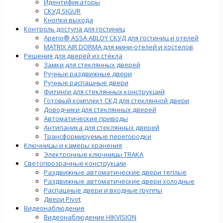
Идентификаторы
СКУД SIGUR
Кнопки выхода
Контроль доступа для гостиниц
Aperio® ASSA ABLOY СКУД для гостиниц и отелей
MATRIX AIR DORMA для мини-отелей и хостелов
Решения для дверей из стекла
Замки для стеклянных дверей
Ручные раздвижные двери
Ручные распашные двери
Фитинги для стеклянных конструкций
Готовый комплект СКД для стеклянной двери
Доводчики для стеклянных дверей
Автоматические приводы
Антипаника для стеклянных дверей
Трансформируемые перегородки
Ключницы и камеры хранения
Электронные ключницы TRAKA
Светопрозрачные конструкции
Раздвижные автоматические двери теплые
Раздвижные автоматические двери холодные
Распашные двери и входные группы
Двери Pivot
Видеонаблюдение
Видеонаблюдение HIKVISION