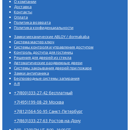
О компании
Доставка
Контакты
Оплата
Политика возврата
Политика конфиденциальности
Замки механические ABLOY / dormakaba
Система мастер ключ
Системы контроля и управления доступом
Контроль доступа для гостиниц
Решения для дверей из стекла
Автоматические раздвижные двери
Системы закрывания дверей при пожаре
Замки антипаника
Беспроводные системы запирания
А-Я
+7(800)333-27-42 бесплатный
+7(495)199-08-29 Москва
+7(812)564-50-95 Санкт-Петербург
+7(863)333-27-63 Ростов-на-Дону
9:00 - 17:00 ПН-ЧТ, 8:00 - 16:00 ПТ