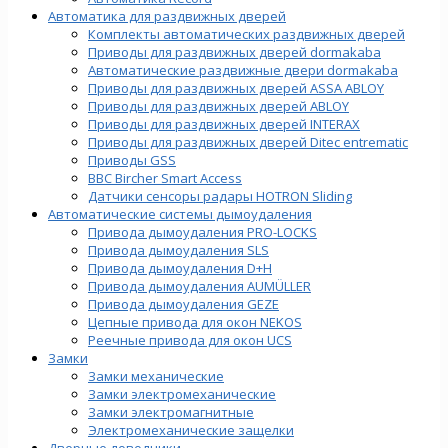
Автоматика для раздвижных дверей
Комплекты автоматических раздвижных дверей
Приводы для раздвижных дверей dormakaba
Автоматические раздвижные двери dormakaba
Приводы для раздвижных дверей ASSA ABLOY
Приводы для раздвижных дверей ABLOY
Приводы для раздвижных дверей INTERAX
Приводы для раздвижных дверей Ditec entrematic
Приводы GSS
BBC Bircher Smart Access
Датчики сенсоры радары HOTRON Sliding
Автоматические системы дымоудаления
Привода дымоудаления PRO-LOCKS
Привода дымоудаления SLS
Привода дымоудаления D+H
Привода дымоудаления AUMÜLLER
Привода дымоудаления GEZE
Цепные привода для окон NEKOS
Реечные привода для окон UСS
Замки
Замки механические
Замки электромеханические
Замки электромагнитные
Электромеханические защелки
Дверные доводчики