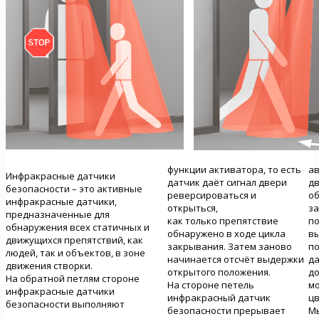
функции активатора, то есть
а
Инфракрасные датчики
датчик даёт сигнал двери
дв
безопасности – это активные
реверсироваться и
об
инфракрасные датчики,
открыться,
з
предназначенные для
как только препятствие
по
обнаружения всех статичных и
обнаружено в ходе цикла
в
движущихся препятствий, как
закрывания. Затем заново
п
людей, так и объектов, в зоне
начинается отсчёт выдержки
да
движения створки.
открытого положения.
до
На обратной петлям стороне
На стороне петель
мо
инфракрасные датчики
инфракрасный датчик
цв
безопасности выполняют
безопасности прерывает
Мы