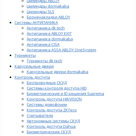
Цилиндры ABLOY
Цилиндры dormakaba
Цилиндры SLS
Броненакладки ABLOY
Системы АНТИПАНИКА
Антипаника dk tech
Антипаника ABLOY EXIT
Антипаника dormakaba
Антипаника СISA
Антипаника ASSA ABLOY OneSystem
Турникеты
Турникеты dk tech
Карусельные двери
Карусельные двери dormakaba
Контроль доступа
Беспроводные СКУД
Системы контроля доступа HID
Биометрические и ID решения Suprema
Контроль доступа HIKVISION
Системы домофонии
Контроль доступа ZKTeco
Считыватели
Автономные системы СКУД
Контроль доступа Dahua
Биометрические СКУД