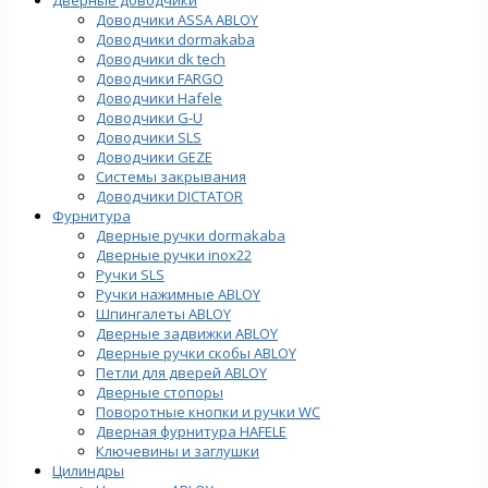
Доводчики ASSA ABLOY
Доводчики dormakaba
Доводчики dk tech
Доводчики FARGO
Доводчики Hafele
Доводчики G-U
Доводчики SLS
Доводчики GEZE
Cистемы закрывания
Доводчики DICTATOR
Фурнитура
Дверные ручки dormakaba
Дверные ручки inox22
Ручки SLS
Ручки нажимные ABLOY
Шпингалеты ABLOY
Дверные задвижки ABLOY
Дверные ручки скобы ABLOY
Петли для дверей ABLOY
Дверные стопоры
Поворотные кнопки и ручки WC
Дверная фурнитура HAFELE
Ключевины и заглушки
Цилиндры