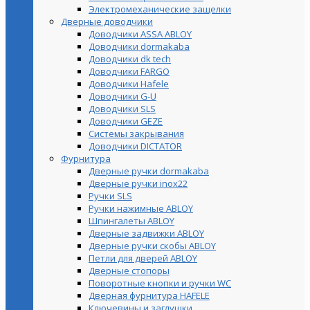
Электромеханические защелки
Дверные доводчики
Доводчики ASSA ABLOY
Доводчики dormakaba
Доводчики dk tech
Доводчики FARGO
Доводчики Hafele
Доводчики G-U
Доводчики SLS
Доводчики GEZE
Cистемы закрывания
Доводчики DICTATOR
Фурнитура
Дверные ручки dormakaba
Дверные ручки inox22
Ручки SLS
Ручки нажимные ABLOY
Шпингалеты ABLOY
Дверные задвижки ABLOY
Дверные ручки скобы ABLOY
Петли для дверей ABLOY
Дверные стопоры
Поворотные кнопки и ручки WC
Дверная фурнитура HAFELE
Ключевины и заглушки