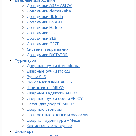
Доводчики ASSA ABLOY
Доводчики dormakaba
Доводчики dk tech
Доводчики FARGO
Доводчики Hafele
Доводчики G-U
Доводчики SLS
Доводчики GEZE
Cистемы закрывания
Доводчики DICTATOR
Фурнитура
Дверные ручки dormakaba
Дверные ручки inox22
Ручки SLS
Ручки нажимные ABLOY
Шпингалеты ABLOY
Дверные задвижки ABLOY
Дверные ручки скобы ABLOY
Петли для дверей ABLOY
Дверные стопоры
Поворотные кнопки и ручки WC
Дверная фурнитура HAFELE
Ключевины и заглушки
Цилиндры