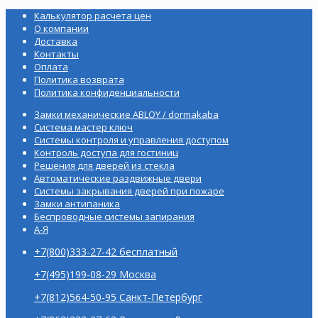
Калькулятор расчета цен
О компании
Доставка
Контакты
Оплата
Политика возврата
Политика конфиденциальности
Замки механические ABLOY / dormakaba
Система мастер ключ
Системы контроля и управления доступом
Контроль доступа для гостиниц
Решения для дверей из стекла
Автоматические раздвижные двери
Системы закрывания дверей при пожаре
Замки антипаника
Беспроводные системы запирания
А-Я
+7(800)333-27-42 бесплатный
+7(495)199-08-29 Москва
+7(812)564-50-95 Санкт-Петербург