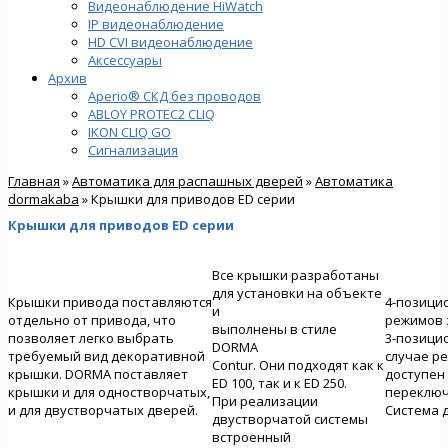
Видеонаблюдение HiWatch
IP видеонаблюдение
HD CVI видеонаблюдение
Аксессуары
Архив
Aperio® СКД без проводов
ABLOY PROTEC2 CLIQ
IKON CLIQ GO
Сигнализация
Главная
»
Автоматика для распашных дверей
»
Автоматика
dormakaba
» Крышки для приводов ED серии
Крышки для приводов ED серии
Все крышки разработаны
для установки на объекте
Крышки привода поставляются
4-позици
и
отдельно от привода, что
режимов 
выполнены в стиле
позволяет легко выбрать
3-позицио
DORMA
требуемый вид декоративной
случае р
Contur. Они подходят как к
крышки. DORMA поставляет
доступен
ED 100, так и к ED 250.
крышки и для одностворчатых,
переключ
При реализации
и для двустворчатых дверей.
Система 
двустворчатой системы
встроенный