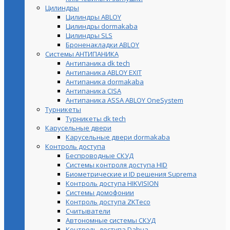
Цилиндры
Цилиндры ABLOY
Цилиндры dormakaba
Цилиндры SLS
Броненакладки ABLOY
Системы АНТИПАНИКА
Антипаника dk tech
Антипаника ABLOY EXIT
Антипаника dormakaba
Антипаника СISA
Антипаника ASSA ABLOY OneSystem
Турникеты
Турникеты dk tech
Карусельные двери
Карусельные двери dormakaba
Контроль доступа
Беспроводные СКУД
Системы контроля доступа HID
Биометрические и ID решения Suprema
Контроль доступа HIKVISION
Системы домофонии
Контроль доступа ZKTeco
Считыватели
Автономные системы СКУД
Контроль доступа Dahua