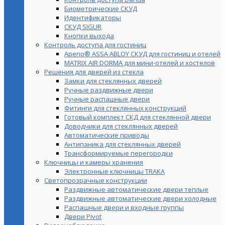
Биометрические СКУД
Идентификаторы
СКУД SIGUR
Кнопки выхода
Контроль доступа для гостиниц
Aperio® ASSA ABLOY СКУД для гостиниц и отелей
MATRIX AIR DORMA для мини-отелей и хостелов
Решения для дверей из стекла
Замки для стеклянных дверей
Ручные раздвижные двери
Ручные распашные двери
Фитинги для стеклянных конструкций
Готовый комплект СКД для стеклянной двери
Доводчики для стеклянных дверей
Автоматические приводы
Антипаника для стеклянных дверей
Трансформируемые перегородки
Ключницы и камеры хранения
Электронные ключницы TRAKA
Светопрозрачные конструкции
Раздвижные автоматические двери теплые
Раздвижные автоматические двери холодные
Распашные двери и входные группы
Двери Pivot