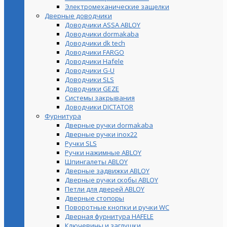
Электромеханические защелки
Дверные доводчики
Доводчики ASSA ABLOY
Доводчики dormakaba
Доводчики dk tech
Доводчики FARGO
Доводчики Hafele
Доводчики G-U
Доводчики SLS
Доводчики GEZE
Cистемы закрывания
Доводчики DICTATOR
Фурнитура
Дверные ручки dormakaba
Дверные ручки inox22
Ручки SLS
Ручки нажимные ABLOY
Шпингалеты ABLOY
Дверные задвижки ABLOY
Дверные ручки скобы ABLOY
Петли для дверей ABLOY
Дверные стопоры
Поворотные кнопки и ручки WC
Дверная фурнитура HAFELE
Ключевины и заглушки