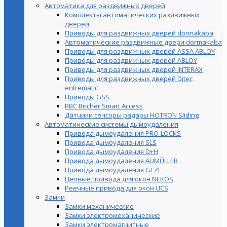
Автоматика для раздвижных дверей
Комплекты автоматических раздвижных
дверей
Приводы для раздвижных дверей dormakaba
Автоматические раздвижные двери dormakaba
Приводы для раздвижных дверей ASSA ABLOY
Приводы для раздвижных дверей ABLOY
Приводы для раздвижных дверей INTERAX
Приводы для раздвижных дверей Ditec
entrematic
Приводы GSS
BBC Bircher Smart Access
Датчики сенсоры радары HOTRON Sliding
Автоматические системы дымоудаления
Привода дымоудаления PRO-LOCKS
Привода дымоудаления SLS
Привода дымоудаления D+H
Привода дымоудаления AUMÜLLER
Привода дымоудаления GEZE
Цепные привода для окон NEKOS
Реечные привода для окон UСS
Замки
Замки механические
Замки электромеханические
Замки электромагнитные