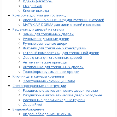
Идентификаторы
СКУД SIGUR
Кнопки выхода
Контроль доступа для гостиниц
Aperio® ASSA ABLOY СКУД для гостиниц и отелей
MATRIX AIR DORMA для мини-отелей и хостелов
Решения для дверей из стекла
Замки для стеклянных дверей
Ручные раздвижные двери
Ручные распашные двери
Фитинги для стеклянных конструкций
Готовый комплект СКД для стеклянной двери
Доводчики для стеклянных дверей
Автоматические приводы
Антипаника для стеклянных дверей
Трансформируемые перегородки
Ключницы и камеры хранения
Электронные ключницы TRAKA
Светопрозрачные конструкции
Раздвижные автоматические двери теплые
Раздвижные автоматические двери холодные
Распашные двери и входные группы
Двери Pivot
Видеонаблюдение
Видеонаблюдение HIKVISION