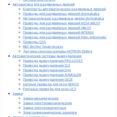
Автоматика для раздвижных дверей
Комплекты автоматических раздвижных дверей
Приводы для раздвижных дверей dormakaba
Автоматические раздвижные двери dormakaba
Приводы для раздвижных дверей ASSA ABLOY
Приводы для раздвижных дверей ABLOY
Приводы для раздвижных дверей INTERAX
Приводы для раздвижных дверей Ditec entrematic
Приводы GSS
BBC Bircher Smart Access
Датчики сенсоры радары HOTRON Sliding
Автоматические системы дымоудаления
Привода дымоудаления PRO-LOCKS
Привода дымоудаления SLS
Привода дымоудаления D+H
Привода дымоудаления AUMÜLLER
Привода дымоудаления GEZE
Цепные привода для окон NEKOS
Реечные привода для окон UСS
Замки
Замки механические
Замки электромеханические
Замки электромагнитные
Электромеханические защелки
Дверные доводчики