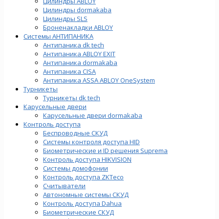
Цилиндры ABLOY
Цилиндры dormakaba
Цилиндры SLS
Броненакладки ABLOY
Системы АНТИПАНИКА
Антипаника dk tech
Антипаника ABLOY EXIT
Антипаника dormakaba
Антипаника СISA
Антипаника ASSA ABLOY OneSystem
Турникеты
Турникеты dk tech
Карусельные двери
Карусельные двери dormakaba
Контроль доступа
Беспроводные СКУД
Системы контроля доступа HID
Биометрические и ID решения Suprema
Контроль доступа HIKVISION
Системы домофонии
Контроль доступа ZKTeco
Считыватели
Автономные системы СКУД
Контроль доступа Dahua
Биометрические СКУД