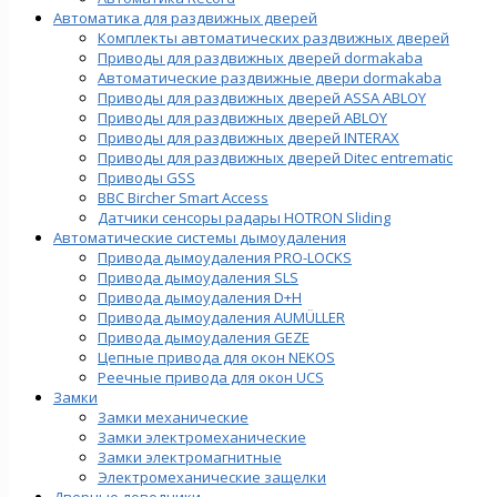
Автоматика для раздвижных дверей
Комплекты автоматических раздвижных дверей
Приводы для раздвижных дверей dormakaba
Автоматические раздвижные двери dormakaba
Приводы для раздвижных дверей ASSA ABLOY
Приводы для раздвижных дверей ABLOY
Приводы для раздвижных дверей INTERAX
Приводы для раздвижных дверей Ditec entrematic
Приводы GSS
BBC Bircher Smart Access
Датчики сенсоры радары HOTRON Sliding
Автоматические системы дымоудаления
Привода дымоудаления PRO-LOCKS
Привода дымоудаления SLS
Привода дымоудаления D+H
Привода дымоудаления AUMÜLLER
Привода дымоудаления GEZE
Цепные привода для окон NEKOS
Реечные привода для окон UСS
Замки
Замки механические
Замки электромеханические
Замки электромагнитные
Электромеханические защелки
Дверные доводчики