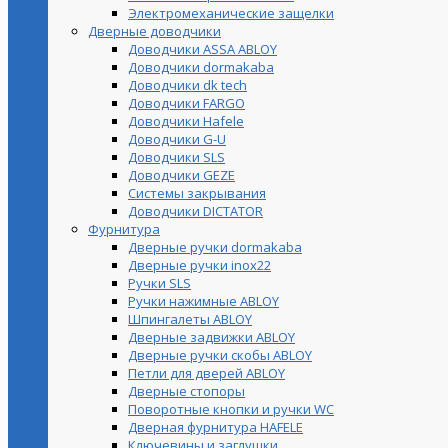
Электромеханические защелки
Дверные доводчики
Доводчики ASSA ABLOY
Доводчики dormakaba
Доводчики dk tech
Доводчики FARGO
Доводчики Hafele
Доводчики G-U
Доводчики SLS
Доводчики GEZE
Cистемы закрывания
Доводчики DICTATOR
Фурнитура
Дверные ручки dormakaba
Дверные ручки inox22
Ручки SLS
Ручки нажимные ABLOY
Шпингалеты ABLOY
Дверные задвижки ABLOY
Дверные ручки скобы ABLOY
Петли для дверей ABLOY
Дверные стопоры
Поворотные кнопки и ручки WC
Дверная фурнитура HAFELE
Ключевины и заглушки