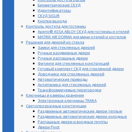
Биометрические СКУД
Идентификаторы
СКУД SIGUR
Кнопки выхода
Контроль доступа для гостиниц
Aperio® ASSA ABLOY СКУД для гостиниц и отелей
MATRIX AIR DORMA для мини-отелей и хостелов
Решения для дверей из стекла
Замки для стеклянных дверей
Ручные раздвижные двери
Ручные распашные двери
Фитинги для стеклянных конструкций
Готовый комплект СКД для стеклянной двери
Доводчики для стеклянных дверей
Автоматические приводы
Антипаника для стеклянных дверей
Трансформируемые перегородки
Ключницы и камеры хранения
Электронные ключницы TRAKA
Светопрозрачные конструкции
Раздвижные автоматические двери теплые
Раздвижные автоматические двери холодные
Распашные двери и входные группы
Двери Pivot