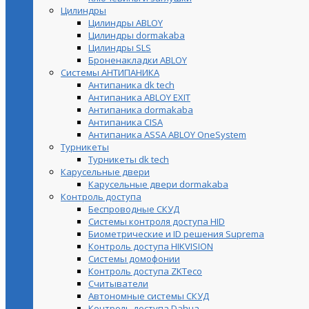
Цилиндры
Цилиндры ABLOY
Цилиндры dormakaba
Цилиндры SLS
Броненакладки ABLOY
Системы АНТИПАНИКА
Антипаника dk tech
Антипаника ABLOY EXIT
Антипаника dormakaba
Антипаника СISA
Антипаника ASSA ABLOY OneSystem
Турникеты
Турникеты dk tech
Карусельные двери
Карусельные двери dormakaba
Контроль доступа
Беспроводные СКУД
Системы контроля доступа HID
Биометрические и ID решения Suprema
Контроль доступа HIKVISION
Системы домофонии
Контроль доступа ZKTeco
Считыватели
Автономные системы СКУД
Контроль доступа Dahua