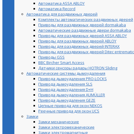
Автоматика ASSA ABLOY
Автоматика Record
Автоматика для раздвижных дверей
Комплекты автоматических раздвижных дверей
Приводы для раздвижных дверей dormakaba
Автоматические раздвижные двери dormakaba
Приводы для раздвижных дверей ASSA ABLOY
Приводы для раздвижных дверей ABLOY
Приводы для раздвижных дверей INTERAX
Приводы для раздвижных дверей Ditec entrematic
Приводы GSS
BBC Bircher Smart Access
Датчики сенсоры радары HOTRON Sliding
Автоматические системы дымоудаления
Привода дымоудаления PRO-LOCKS
Привода дымоудаления SLS
Привода дымоудаления D+H
Привода дымоудаления AUMÜLLER
Привода дымоудаления GEZE
Цепные привода для окон NEKOS
Реечные привода для окон UСS
Замки
Замки механические
Замки электромеханические
Замки электромагнитные