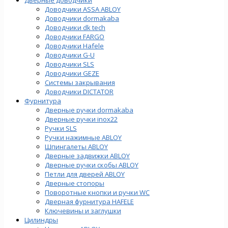
Доводчики ASSA ABLOY
Доводчики dormakaba
Доводчики dk tech
Доводчики FARGO
Доводчики Hafele
Доводчики G-U
Доводчики SLS
Доводчики GEZE
Cистемы закрывания
Доводчики DICTATOR
Фурнитура
Дверные ручки dormakaba
Дверные ручки inox22
Ручки SLS
Ручки нажимные ABLOY
Шпингалеты ABLOY
Дверные задвижки ABLOY
Дверные ручки скобы ABLOY
Петли для дверей ABLOY
Дверные стопоры
Поворотные кнопки и ручки WC
Дверная фурнитура HAFELE
Ключевины и заглушки
Цилиндры