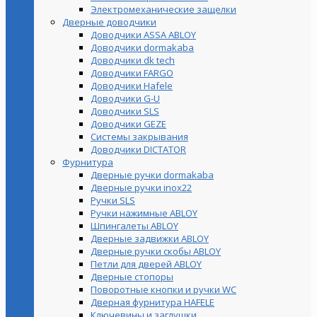
Электромеханические защелки
Дверные доводчики
Доводчики ASSA ABLOY
Доводчики dormakaba
Доводчики dk tech
Доводчики FARGO
Доводчики Hafele
Доводчики G-U
Доводчики SLS
Доводчики GEZE
Cистемы закрывания
Доводчики DICTATOR
Фурнитура
Дверные ручки dormakaba
Дверные ручки inox22
Ручки SLS
Ручки нажимные ABLOY
Шпингалеты ABLOY
Дверные задвижки ABLOY
Дверные ручки скобы ABLOY
Петли для дверей ABLOY
Дверные стопоры
Поворотные кнопки и ручки WC
Дверная фурнитура HAFELE
Ключевины и заглушки