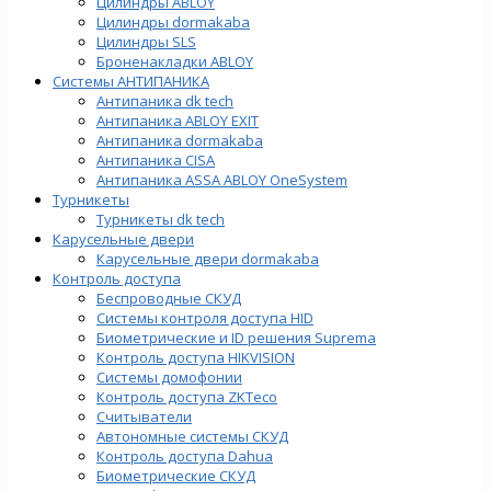
Цилиндры ABLOY
Цилиндры dormakaba
Цилиндры SLS
Броненакладки ABLOY
Системы АНТИПАНИКА
Антипаника dk tech
Антипаника ABLOY EXIT
Антипаника dormakaba
Антипаника СISA
Антипаника ASSA ABLOY OneSystem
Турникеты
Турникеты dk tech
Карусельные двери
Карусельные двери dormakaba
Контроль доступа
Беспроводные СКУД
Системы контроля доступа HID
Биометрические и ID решения Suprema
Контроль доступа HIKVISION
Системы домофонии
Контроль доступа ZKTeco
Считыватели
Автономные системы СКУД
Контроль доступа Dahua
Биометрические СКУД