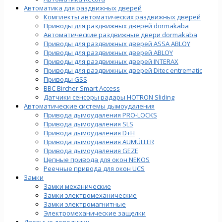
Автоматика для раздвижных дверей
Комплекты автоматических раздвижных дверей
Приводы для раздвижных дверей dormakaba
Автоматические раздвижные двери dormakaba
Приводы для раздвижных дверей ASSA ABLOY
Приводы для раздвижных дверей ABLOY
Приводы для раздвижных дверей INTERAX
Приводы для раздвижных дверей Ditec entrematic
Приводы GSS
BBC Bircher Smart Access
Датчики сенсоры радары HOTRON Sliding
Автоматические системы дымоудаления
Привода дымоудаления PRO-LOCKS
Привода дымоудаления SLS
Привода дымоудаления D+H
Привода дымоудаления AUMÜLLER
Привода дымоудаления GEZE
Цепные привода для окон NEKOS
Реечные привода для окон UСS
Замки
Замки механические
Замки электромеханические
Замки электромагнитные
Электромеханические защелки
Дверные доводчики