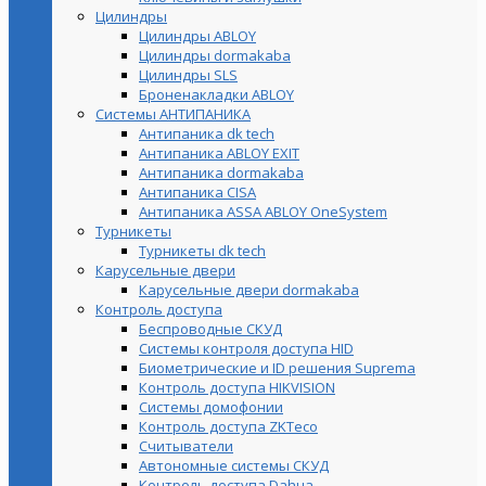
Цилиндры
Цилиндры ABLOY
Цилиндры dormakaba
Цилиндры SLS
Броненакладки ABLOY
Системы АНТИПАНИКА
Антипаника dk tech
Антипаника ABLOY EXIT
Антипаника dormakaba
Антипаника СISA
Антипаника ASSA ABLOY OneSystem
Турникеты
Турникеты dk tech
Карусельные двери
Карусельные двери dormakaba
Контроль доступа
Беспроводные СКУД
Системы контроля доступа HID
Биометрические и ID решения Suprema
Контроль доступа HIKVISION
Системы домофонии
Контроль доступа ZKTeco
Считыватели
Автономные системы СКУД
Контроль доступа Dahua