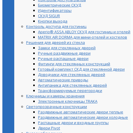
Биометрические СКУД
Идентификаторы
СКУД SIGUR
Кнопки выхода
Контроль доступа для гостиниц
Aperio® ASSA ABLOY СКУД для гостиниц и отелей
MATRIX AIR DORMA для мини-отелей и хостелов
Решения для дверей из стекла
Замки для стеклянных дверей
Ручные раздвижные двери
Ручные распашные двери
Фитинги для стеклянных конструкций
Готовый комплект СКД для стеклянной двери
Доводчики для стеклянных дверей
Автоматические приводы
Антипаника для стеклянных дверей
Трансформируемые перегородки
Ключницы и камеры хранения
Электронные ключницы TRAKA
Светопрозрачные конструкции
Раздвижные автоматические двери теплые
Раздвижные автоматические двери холодные
Распашные двери и входные группы
Двери Pivot