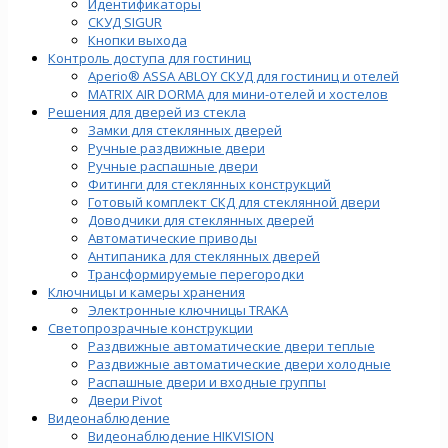
Идентификаторы
СКУД SIGUR
Кнопки выхода
Контроль доступа для гостиниц
Aperio® ASSA ABLOY СКУД для гостиниц и отелей
MATRIX AIR DORMA для мини-отелей и хостелов
Решения для дверей из стекла
Замки для стеклянных дверей
Ручные раздвижные двери
Ручные распашные двери
Фитинги для стеклянных конструкций
Готовый комплект СКД для стеклянной двери
Доводчики для стеклянных дверей
Автоматические приводы
Антипаника для стеклянных дверей
Трансформируемые перегородки
Ключницы и камеры хранения
Электронные ключницы TRAKA
Светопрозрачные конструкции
Раздвижные автоматические двери теплые
Раздвижные автоматические двери холодные
Распашные двери и входные группы
Двери Pivot
Видеонаблюдение
Видеонаблюдение HIKVISION