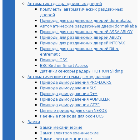
Автоматика для раздвижных дверей
Комплекты автоматических раздвижных
дверей
Приводы для раздвижных дверей dormakaba
Автоматические раздвижные двери dormakaba
Приводы для раздвижных дверей ASSA ABLOY
Приводы для раздвижных дверей ABLOY
Приводы для раздвижных дверей INTERAX
Приводы для раздвижных дверей Ditec
entrematic
Приводы GSS
BBC Bircher Smart Access
Датчики сенсоры радары HOTRON Sliding
Автоматические системы дымоудаления
Привода дымоудаления PRO-LOCKS
Привода дымоудаления SLS
Привода дымоудаления D+H
Привода дымоудаления AUMÜLLER
Привода дымоудаления GEZE
Цепные привода для окон NEKOS
Реечные привода для окон UСS
Замки
Замки механические
Замки электромеханические
Замки электромагнитные