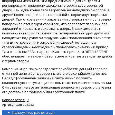
шарнирный механизм. Она предназначена для контроля и
регулирования плавности движения створки двустворчатой
двери. Так, один конец тяги закреплен на неподвижной опоре, а
другой конец закреплен на подвижной створке двустворчатых
дверей. При открывании и закрывании створки тяги поочередно
поворачиваются вокруг своей оси, что позволяет плавно и без
заеданий открывать и закрывать дверь. В зависимости от
положения створки, тяги могут быть параллельны друг другу или
находиться под углом 90 градусов. Для использования в качестве
тяги для открывания и закрывания дверей, оснащенных
сервоприводами, необходимо использовать рычажный привод.
Тяга рычажная SBA в паре с рычажным приводом DITECH SPRINT
обеспечивает плавное и безопасное открытие и закрытие двери
с сервомотором.
Компания «Про-Локс» предлагает приобрести данный товар по
отличной цене и быть уверенным в его высочайшем качестве.
Перед оформлением заявки на сайте можно получить
полноценную консультацию от опытных специалистов компании.
Они ответят на все интересующие вопросы о товаре, оплате или
его доставке по телефону или электронной почте.
Вопрос-ответ (0)
Артикул для заказа
Калькулятор расчета цен