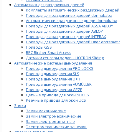
Автоматика для раздвижных дверей
Комплекты автоматических раздвижных дверей
Приводы для раздвижных дверей dormakaba
Автоматические раздвижные двери dormakaba
Приводы для раздвижных дверей ASSA ABLOY
Приводы для раздвижных дверей ABLOY
Приводы для раздвижных дверей INTERAX
Приводы для раздвижных дверей Ditec entrematic
Приводы GSS
BBC Bircher Smart Access
Датчики сенсоры радары HOTRON Sliding
Автоматические системы дымоудаления
Привода дымоудаления PRO-LOCKS
Привода дымоудаления SLS
Привода дымоудаления D+H
Привода дымоудаления AUMÜLLER
Привода дымоудаления GEZE
Цепные привода для окон NEKOS
Реечные привода для окон UСS
Замки
Замки механические
Замки электромеханические
Замки электромагнитные
Электромеханические защелки
Дверные доводчики