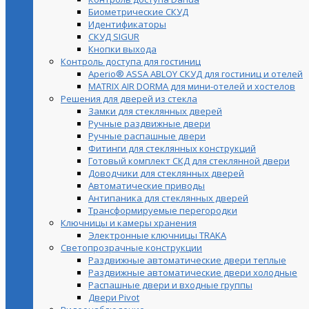
Биометрические СКУД
Идентификаторы
СКУД SIGUR
Кнопки выхода
Контроль доступа для гостиниц
Aperio® ASSA ABLOY СКУД для гостиниц и отелей
MATRIX AIR DORMA для мини-отелей и хостелов
Решения для дверей из стекла
Замки для стеклянных дверей
Ручные раздвижные двери
Ручные распашные двери
Фитинги для стеклянных конструкций
Готовый комплект СКД для стеклянной двери
Доводчики для стеклянных дверей
Автоматические приводы
Антипаника для стеклянных дверей
Трансформируемые перегородки
Ключницы и камеры хранения
Электронные ключницы TRAKA
Светопрозрачные конструкции
Раздвижные автоматические двери теплые
Раздвижные автоматические двери холодные
Распашные двери и входные группы
Двери Pivot