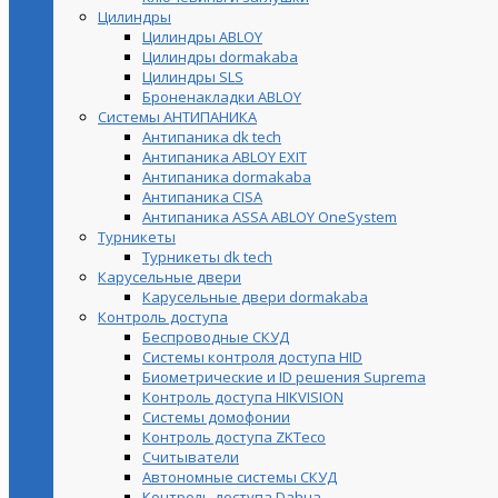
Цилиндры
Цилиндры ABLOY
Цилиндры dormakaba
Цилиндры SLS
Броненакладки ABLOY
Системы АНТИПАНИКА
Антипаника dk tech
Антипаника ABLOY EXIT
Антипаника dormakaba
Антипаника СISA
Антипаника ASSA ABLOY OneSystem
Турникеты
Турникеты dk tech
Карусельные двери
Карусельные двери dormakaba
Контроль доступа
Беспроводные СКУД
Системы контроля доступа HID
Биометрические и ID решения Suprema
Контроль доступа HIKVISION
Системы домофонии
Контроль доступа ZKTeco
Считыватели
Автономные системы СКУД
Контроль доступа Dahua