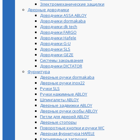
Электромеханические защелки
Дверные доводчики
Доводчики ASSA ABLOY
Доводчики dormakaba
Доводчики dk tech
Доводчики FARGO
Доводчики Hafele
Доводчики G-U
Доводчики SLS
Доводчики GEZE
Cистемы закрывания
Доводчики DICTATOR
Фурнитура
Дверные ручки dormakaba
Дверные ручки inox22
Ручки SLS
Ручки нажимные ABLOY
Шпингалеты ABLOY
Дверные задвижки ABLOY
Дверные ручки скобы ABLOY
Петли для дверей ABLOY
Дверные стопоры
Поворотные кнопки и ручки WC
Дверная фурнитура HAFELE
Ключевины и заглушки