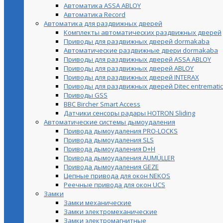
Автоматика ASSA ABLOY
Автоматика Record
Автоматика для раздвижных дверей
Комплекты автоматических раздвижных дверей
Приводы для раздвижных дверей dormakaba
Автоматические раздвижные двери dormakaba
Приводы для раздвижных дверей ASSA ABLOY
Приводы для раздвижных дверей ABLOY
Приводы для раздвижных дверей INTERAX
Приводы для раздвижных дверей Ditec entrematic
Приводы GSS
BBC Bircher Smart Access
Датчики сенсоры радары HOTRON Sliding
Автоматические системы дымоудаления
Привода дымоудаления PRO-LOCKS
Привода дымоудаления SLS
Привода дымоудаления D+H
Привода дымоудаления AUMÜLLER
Привода дымоудаления GEZE
Цепные привода для окон NEKOS
Реечные привода для окон UСS
Замки
Замки механические
Замки электромеханические
Замки электромагнитные