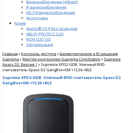
Видеонаблюдение HiWatch
IP видеонаблюдение
HD CVI видеонаблюдение
Аксессуары
Архив
Aperio® СКД без проводов
ABLOY PROTEC2 CLIQ
IKON CLIQ GO
Сигнализация
Главная
»
Контроль доступа
»
Биометрические и ID решения
Suprema
»
Мастер-контроллер Suprema CoreStation
»
Suprema
Xpass D2. Версия 1
» Suprema XPD2-GDB. Уличный RFID-
считыватель Xpass D2 GangBox+EM +13,56 +BLE
Suprema XPD2-GDB. Уличный RFID-считыватель Xpass D2
GangBox+EM +13,56 +BLE