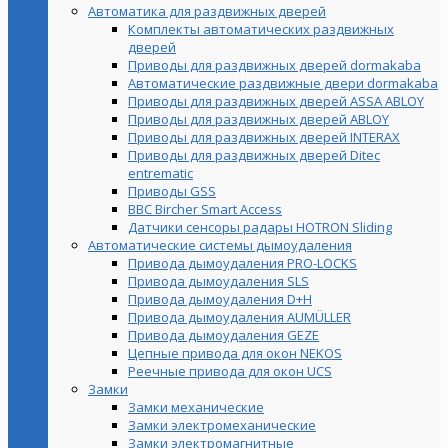
Автоматика для раздвижных дверей
Комплекты автоматических раздвижных
дверей
Приводы для раздвижных дверей dormakaba
Автоматические раздвижные двери dormakaba
Приводы для раздвижных дверей ASSA ABLOY
Приводы для раздвижных дверей ABLOY
Приводы для раздвижных дверей INTERAX
Приводы для раздвижных дверей Ditec
entrematic
Приводы GSS
BBC Bircher Smart Access
Датчики сенсоры радары HOTRON Sliding
Автоматические системы дымоудаления
Привода дымоудаления PRO-LOCKS
Привода дымоудаления SLS
Привода дымоудаления D+H
Привода дымоудаления AUMÜLLER
Привода дымоудаления GEZE
Цепные привода для окон NEKOS
Реечные привода для окон UСS
Замки
Замки механические
Замки электромеханические
Замки электромагнитные