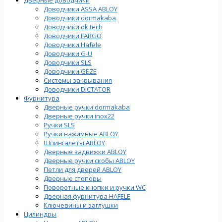
Доводчики ASSA ABLOY
Доводчики dormakaba
Доводчики dk tech
Доводчики FARGO
Доводчики Hafele
Доводчики G-U
Доводчики SLS
Доводчики GEZE
Cистемы закрывания
Доводчики DICTATOR
Фурнитура
Дверные ручки dormakaba
Дверные ручки inox22
Ручки SLS
Ручки нажимные ABLOY
Шпингалеты ABLOY
Дверные задвижки ABLOY
Дверные ручки скобы ABLOY
Петли для дверей ABLOY
Дверные стопоры
Поворотные кнопки и ручки WC
Дверная фурнитура HAFELE
Ключевины и заглушки
Цилиндры