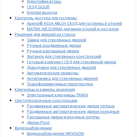
Идентификаторы
СКУД SIGUR
Кнопки выхода
Контроль доступа для гостиниц
Aperio® ASSA ABLOY СКУД для гостиниц и отелей
MATRIX AIR DORMA для мини-отелей и хостелов
Решения для дверей из стекла
Замки для стеклянных дверей
Ручные раздвижные двери
Ручные распашные двери
Фитинги для стеклянных конструкций
Готовый комплект СКД для стеклянной двери
Доводчики для стеклянных дверей
Автоматические приводы
Антипаника для стеклянных дверей
Трансформируемые перегородки
Ключницы и камеры хранения
Электронные ключницы TRAKA
Светопрозрачные конструкции
Раздвижные автоматические двери теплые
Раздвижные автоматические двери холодные
Распашные двери и входные группы
Двери Pivot
Видеонаблюдение
Видеонаблюдение HIKVISION