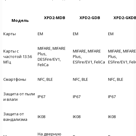
XPD2-MDB
XPD2-GDB
XPD2-GKD
Модель
Карты
EM
EM
EM
MIFARE, MIFARE
Карты с
MIFARE, MIFARE
MIFARE, MIFARE
Plus,
частотой 13.56
Plus,
Plus,
DESFire/EV1,
МГц
ESFire/EV1, FeliCa
ESFire/EV1, Fel
FeliCa
Смартфоны
NFC, BLE
NFC, BLE
NFC, BLE
Защита от пыли
IP67
IP67
IP67
и влаги
Защита от
IK08
IK08
IK08
вандализма
На дверную