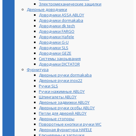
Электромеханические защелки
Дверные доводчики
Доводчики ASSA ABLOY
Доводчики dormakaba
Доводчики dk tech
Доводчики FARGO
Доводчики Hafele
Доводчики G-U
Доводчики SLS
Доводчики GEZE
Cистемы закрывания
Доводчики DICTATOR
Фурнитура
Дверные ручки dormakaba
Дверные ручки inox22
Ручки SLS
Ручки нажимные ABLOY
Шпингалеты ABLOY
Дверные задвижки ABLOY
Дверные ручки скобы ABLOY
Петли для дверей ABLOY
Дверные стопоры
Поворотные кнопки и ручки WC
Дверная фурнитура HAFELE
Ключевины и заглушки