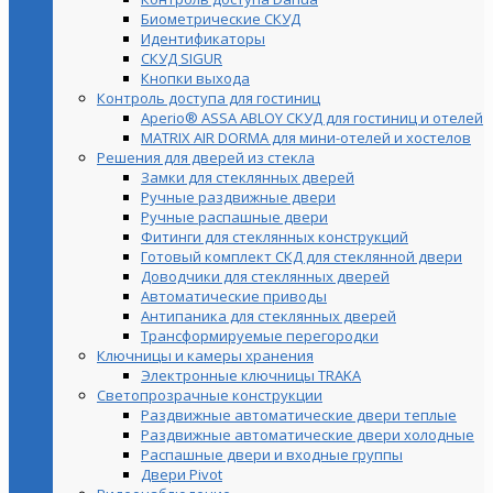
Биометрические СКУД
Идентификаторы
СКУД SIGUR
Кнопки выхода
Контроль доступа для гостиниц
Aperio® ASSA ABLOY СКУД для гостиниц и отелей
MATRIX AIR DORMA для мини-отелей и хостелов
Решения для дверей из стекла
Замки для стеклянных дверей
Ручные раздвижные двери
Ручные распашные двери
Фитинги для стеклянных конструкций
Готовый комплект СКД для стеклянной двери
Доводчики для стеклянных дверей
Автоматические приводы
Антипаника для стеклянных дверей
Трансформируемые перегородки
Ключницы и камеры хранения
Электронные ключницы TRAKA
Светопрозрачные конструкции
Раздвижные автоматические двери теплые
Раздвижные автоматические двери холодные
Распашные двери и входные группы
Двери Pivot