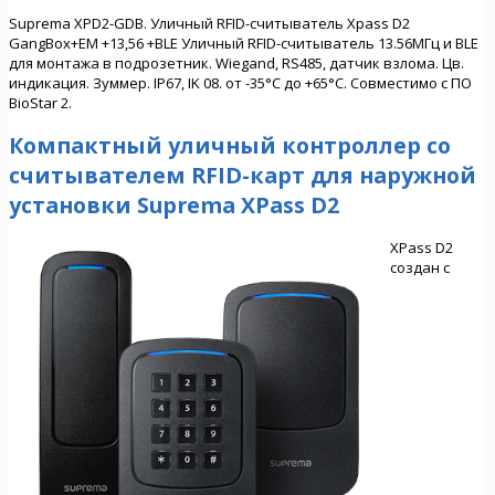
Suprema XPD2-GDB. Уличный RFID-считыватель Xpass D2
GangBox+EM +13,56 +BLE Уличный RFID-считыватель 13.56МГц и BLE
для монтажа в подрозетник. Wiegand, RS485, датчик взлома. Цв.
индикация. Зуммер. IP67, IK 08. от -35°С до +65°С. Совместимо с ПО
BioStar 2.
Компактный уличный контроллер со
считывателем RFID-карт для наружной
установки Suprema XPass D2
XPass D2
создан с