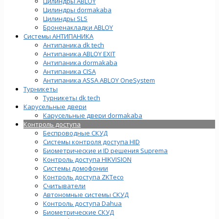
Цилиндры ABLOY
Цилиндры dormakaba
Цилиндры SLS
Броненакладки ABLOY
Системы АНТИПАНИКА
Антипаника dk tech
Антипаника ABLOY EXIT
Антипаника dormakaba
Антипаника СISA
Антипаника ASSA ABLOY OneSystem
Турникеты
Турникеты dk tech
Карусельные двери
Карусельные двери dormakaba
Контроль доступа
Беспроводные СКУД
Системы контроля доступа HID
Биометрические и ID решения Suprema
Контроль доступа HIKVISION
Системы домофонии
Контроль доступа ZKTeco
Считыватели
Автономные системы СКУД
Контроль доступа Dahua
Биометрические СКУД