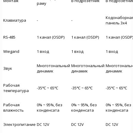
Монтаж
В подрозетник
В подрозетни
раму
Кодонаборна
Клавиатура
-
-
панель 3x4
RS-485
1 канал (OSDP)
1 канал (OSDP)
1 канал (OSDP
Wiegand
1 вход
1 вход
1 вход
Многотональный
Многотональный
Многотональ
Звук
динамик
динамик
динамик
Рабочая
-35℃ ~ 65℃
-35℃ ~ 65℃
-35℃ ~ 65℃
температура
Рабочая
0% ~ 95%, без
0% ~ 95%, без
0% ~ 95%, без
влажность
конденсата
конденсата
конденсата
Электропитание
DC 12V
DC 12V
DC 12V