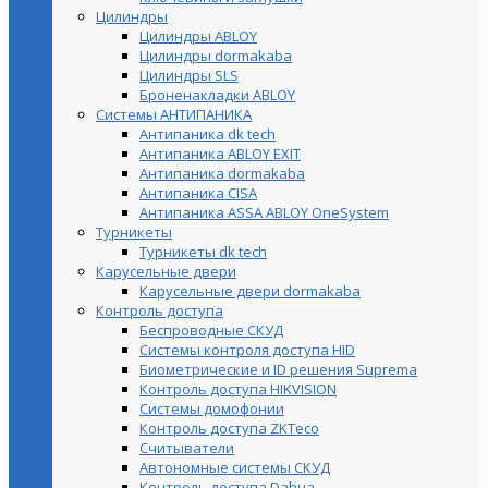
Цилиндры
Цилиндры ABLOY
Цилиндры dormakaba
Цилиндры SLS
Броненакладки ABLOY
Системы АНТИПАНИКА
Антипаника dk tech
Антипаника ABLOY EXIT
Антипаника dormakaba
Антипаника СISA
Антипаника ASSA ABLOY OneSystem
Турникеты
Турникеты dk tech
Карусельные двери
Карусельные двери dormakaba
Контроль доступа
Беспроводные СКУД
Системы контроля доступа HID
Биометрические и ID решения Suprema
Контроль доступа HIKVISION
Системы домофонии
Контроль доступа ZKTeco
Считыватели
Автономные системы СКУД
Контроль доступа Dahua