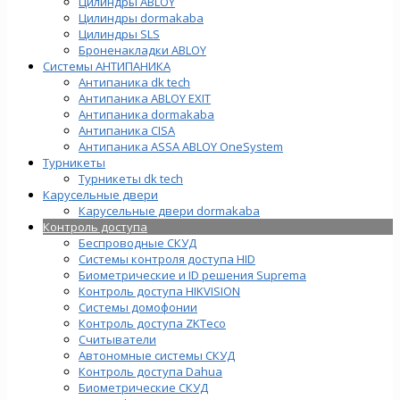
Цилиндры ABLOY
Цилиндры dormakaba
Цилиндры SLS
Броненакладки ABLOY
Системы АНТИПАНИКА
Антипаника dk tech
Антипаника ABLOY EXIT
Антипаника dormakaba
Антипаника СISA
Антипаника ASSA ABLOY OneSystem
Турникеты
Турникеты dk tech
Карусельные двери
Карусельные двери dormakaba
Контроль доступа
Беспроводные СКУД
Системы контроля доступа HID
Биометрические и ID решения Suprema
Контроль доступа HIKVISION
Системы домофонии
Контроль доступа ZKTeco
Считыватели
Автономные системы СКУД
Контроль доступа Dahua
Биометрические СКУД