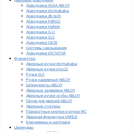
Доводчики ASSA ABLOY
Доводчики dormakaba
Доводчики dk tech
Доводчики FARGO
Доводчики Hafele
Доводчики G-U
Доводчики SLS
Доводчики GEZE
Cистемы закрывания
Доводчики DICTATOR
Фурнитура
Дверные ручки dormakaba
Дверные ручки inox22
Ручки SLS
Ручки нажимные ABLOY
Шпингалеты ABLOY
Дверные задвижки ABLOY
Дверные ручки скобы ABLOY
Петли для дверей ABLOY
Дверные стопоры
Поворотные кнопки и ручки WC
Дверная фурнитура HAFELE
Ключевины и заглушки
Цилиндры