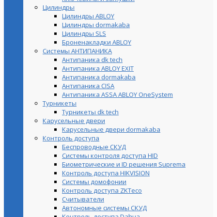
Цилиндры
Цилиндры ABLOY
Цилиндры dormakaba
Цилиндры SLS
Броненакладки ABLOY
Системы АНТИПАНИКА
Антипаника dk tech
Антипаника ABLOY EXIT
Антипаника dormakaba
Антипаника СISA
Антипаника ASSA ABLOY OneSystem
Турникеты
Турникеты dk tech
Карусельные двери
Карусельные двери dormakaba
Контроль доступа
Беспроводные СКУД
Системы контроля доступа HID
Биометрические и ID решения Suprema
Контроль доступа HIKVISION
Системы домофонии
Контроль доступа ZKTeco
Считыватели
Автономные системы СКУД
Контроль доступа Dahua