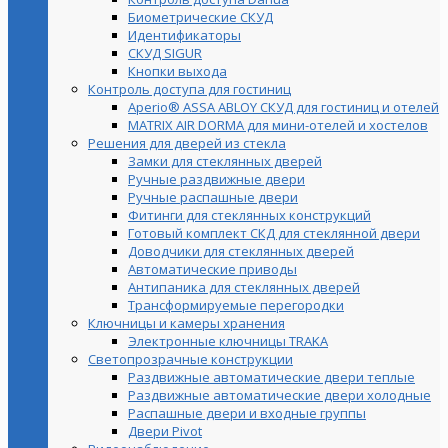
Биометрические СКУД
Идентификаторы
СКУД SIGUR
Кнопки выхода
Контроль доступа для гостиниц
Aperio® ASSA ABLOY СКУД для гостиниц и отелей
MATRIX AIR DORMA для мини-отелей и хостелов
Решения для дверей из стекла
Замки для стеклянных дверей
Ручные раздвижные двери
Ручные распашные двери
Фитинги для стеклянных конструкций
Готовый комплект СКД для стеклянной двери
Доводчики для стеклянных дверей
Автоматические приводы
Антипаника для стеклянных дверей
Трансформируемые перегородки
Ключницы и камеры хранения
Электронные ключницы TRAKA
Светопрозрачные конструкции
Раздвижные автоматические двери теплые
Раздвижные автоматические двери холодные
Распашные двери и входные группы
Двери Pivot