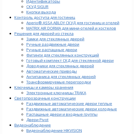
Идентификаторы
СКУД SIGUR
Кнопки выхода
Контроль доступа для гостиниц
Aperio® ASSA ABLOY СКУД для гостиниц и отелей
MATRIX AIR DORMA для мини-отелей и хостелов
Решения для дверей из стекла
Замки для стеклянных дверей
Ручные раздвижные двери
Ручные распашные двери
Фитинги для стеклянных конструкций
Готовый комплект СКД для стеклянной двери
Доводчики для стеклянных дверей
Автоматические приводы
Антипаника для стеклянных дверей
Трансформируемые перегородки
Ключницы и камеры хранения
Электронные ключницы TRAKA
Светопрозрачные конструкции
Раздвижные автоматические двери теплые
Раздвижные автоматические двери холодные
Распашные двери и входные группы
Двери Pivot
Видеонаблюдение
Видеонаблюдение HIKVISION