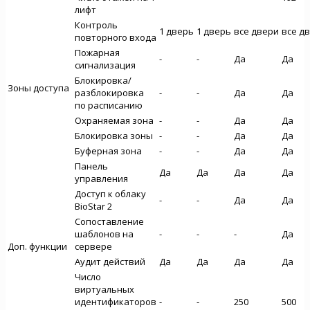
лифт
Контроль
1 дверь
1 дверь
все двери
все д
повторного входа
Пожарная
-
-
Да
Да
сигнализация
Блокировка/
Зоны доступа
разблокировка
-
-
Да
Да
по расписанию
Охраняемая зона
-
-
Да
Да
Блокировка зоны
-
-
Да
Да
Буферная зона
-
-
Да
Да
Панель
Да
Да
Да
Да
управления
Доступ к облаку
-
-
Да
Да
BioStar 2
Сопоставление
шаблонов на
-
-
-
Да
Доп. функции
сервере
Аудит действий
Да
Да
Да
Да
Число
виртуальных
идентификаторов
-
-
250
500