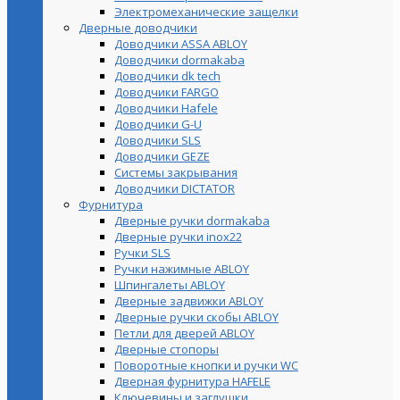
Электромеханические защелки
Дверные доводчики
Доводчики ASSA ABLOY
Доводчики dormakaba
Доводчики dk tech
Доводчики FARGO
Доводчики Hafele
Доводчики G-U
Доводчики SLS
Доводчики GEZE
Cистемы закрывания
Доводчики DICTATOR
Фурнитура
Дверные ручки dormakaba
Дверные ручки inox22
Ручки SLS
Ручки нажимные ABLOY
Шпингалеты ABLOY
Дверные задвижки ABLOY
Дверные ручки скобы ABLOY
Петли для дверей ABLOY
Дверные стопоры
Поворотные кнопки и ручки WC
Дверная фурнитура HAFELE
Ключевины и заглушки