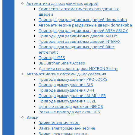
Автоматика для раздвижных дверей
Комплекты автоматических раздвижных
дверей
Приводы для раздвижных дверей dormakaba
Автоматические раздвижные двери dormakaba
Приводы для раздвижных дверей ASSA ABLOY
Приводы для раздвижных дверей ABLOY
Приводы для раздвижных дверей INTERAX
Приводы для раздвижных дверей Ditec
entrematic
Приводы GSS
BBC Bircher Smart Access
Датчики сенсоры радары HOTRON Sliding
Автоматические системы дымоудаления
Привода дымоудаления PRO-LOCKS
Привода дымоудаления SLS
Привода дымоудаления D+H
Привода дымоудаления AUMÜLLER
Привода дымоудаления GEZE
Цепные привода для окон NEKOS
Реечные привода для окон UСS
Замки
Замки механические
Замки электромеханические
Замки электромагнитные