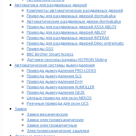
Автоматика для раздвижных дверей
Комплекты автоматических раздвижных дверей
Приводы для раздвижных дверей dormakaba
Автоматические раздвижные двери dormakaba
Приводы для раздвижных дверей ASSA ABLOY
Приводы для раздвижных дверей ABLOY
Приводы для раздвижных дверей INTERAX
Приводы для раздвижных дверей Ditec entrematic
Приводы GSS
BBC Bircher Smart Access
Датчики сенсоры радары HOTRON Sliding
Автоматические системы дымоудаления
Привода дымоудаления PRO-LOCKS
Привода дымоудаления SLS
Привода дымоудаления D+H
Привода дымоудаления AUMÜLLER
Привода дымоудаления GEZE
Цепные привода для окон NEKOS
Реечные привода для окон UСS
Замки
Замки механические
Замки электромеханические
Замки электромагнитные
Электромеханические защелки
Дверные доводчики