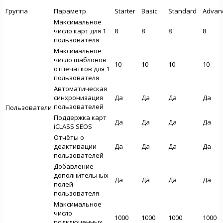
Группа
Параметр
Starter
Basic
Standard
Advan
Максимальное
число карт для 1
8
8
8
8
пользователя
Максимальное
число шаблонов
10
10
10
10
отпечатков для 1
пользователя
Автоматическая
синхронизация
Да
Да
Да
Да
пользователей
Пользователи
Поддержка карт
Да
Да
Да
Да
iCLASS SEOS
Отчёты о
деактивации
Да
Да
Да
Да
пользователей
Добавление
дополнительных
Да
Да
Да
Да
полей
пользователя
Максимальное
число
1000
1000
1000
1000
подключенных