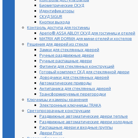
Биометрические СКУД
Идентификаторы
СКУД SIGUR
Кнопки выхода
Контроль доступа для гостиниц
Aperio® ASSA ABLOY СКУД для гостиниц и отелей
MATRIX AIR DORMA для мини-отелей и хостелов
Решения для дверей из стекла
Замки для стеклянных дверей
Ручные раздвижные двери
Ручные распашные двери
Фитинги для стеклянных конструкций
Готовый комплект СКД для стеклянной двери
Доводчики для стеклянных дверей
Автоматические приводы
Антипаника для стеклянных дверей
Трансформируемые перегородки
Ключницы и камеры хранения
Электронные ключницы TRAKA
Светопрозрачные конструкции
Раздвижные автоматические двери теплые
Раздвижные автоматические двери холодные
Распашные двери и входные группы
Двери Pivot