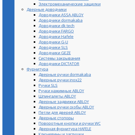
Электромеханические защелки
Дверные доводчики
Доводчики ASSA ABLOY
Доводчики dormakaba
Доводчики dk tech
Доводчики FARGO
Доводчики Hafele
Доводчики G-U
Доводчики SLS
Доводчики GEZE
Cистемы закрывания
Доводчики DICTATOR
Фурнитура
Дверные ручки dormakaba
Дверные ручки inox22
Ручки SLS
Ручки нажимные ABLOY
Шпингалеты ABLOY
Дверные задвижки ABLOY
Дверные ручки скобы ABLOY
Петли для дверей ABLOY
Дверные стопоры
Поворотные кнопки и ручки WC
Дверная фурнитура HAFELE
Ключевины и заглушки