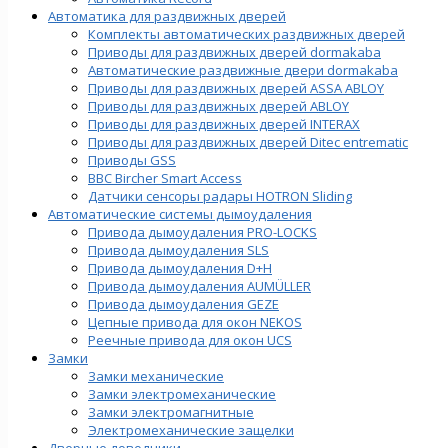
Автоматика для раздвижных дверей
Комплекты автоматических раздвижных дверей
Приводы для раздвижных дверей dormakaba
Автоматические раздвижные двери dormakaba
Приводы для раздвижных дверей ASSA ABLOY
Приводы для раздвижных дверей ABLOY
Приводы для раздвижных дверей INTERAX
Приводы для раздвижных дверей Ditec entrematic
Приводы GSS
BBC Bircher Smart Access
Датчики сенсоры радары HOTRON Sliding
Автоматические системы дымоудаления
Привода дымоудаления PRO-LOCKS
Привода дымоудаления SLS
Привода дымоудаления D+H
Привода дымоудаления AUMÜLLER
Привода дымоудаления GEZE
Цепные привода для окон NEKOS
Реечные привода для окон UСS
Замки
Замки механические
Замки электромеханические
Замки электромагнитные
Электромеханические защелки
Дверные доводчики