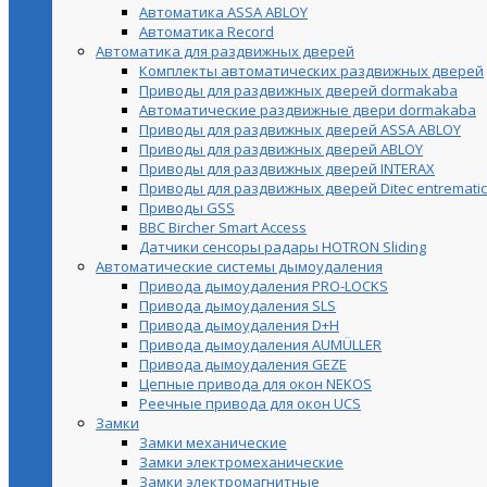
Автоматика ASSA ABLOY
Автоматика Record
Автоматика для раздвижных дверей
Комплекты автоматических раздвижных дверей
Приводы для раздвижных дверей dormakaba
Автоматические раздвижные двери dormakaba
Приводы для раздвижных дверей ASSA ABLOY
Приводы для раздвижных дверей ABLOY
Приводы для раздвижных дверей INTERAX
Приводы для раздвижных дверей Ditec entrematic
Приводы GSS
BBC Bircher Smart Access
Датчики сенсоры радары HOTRON Sliding
Автоматические системы дымоудаления
Привода дымоудаления PRO-LOCKS
Привода дымоудаления SLS
Привода дымоудаления D+H
Привода дымоудаления AUMÜLLER
Привода дымоудаления GEZE
Цепные привода для окон NEKOS
Реечные привода для окон UСS
Замки
Замки механические
Замки электромеханические
Замки электромагнитные