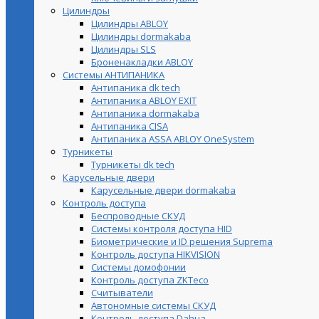
Цилиндры
Цилиндры ABLOY
Цилиндры dormakaba
Цилиндры SLS
Броненакладки ABLOY
Системы АНТИПАНИКА
Антипаника dk tech
Антипаника ABLOY EXIT
Антипаника dormakaba
Антипаника СISA
Антипаника ASSA ABLOY OneSystem
Турникеты
Турникеты dk tech
Карусельные двери
Карусельные двери dormakaba
Контроль доступа
Беспроводные СКУД
Системы контроля доступа HID
Биометрические и ID решения Suprema
Контроль доступа HIKVISION
Системы домофонии
Контроль доступа ZKTeco
Считыватели
Автономные системы СКУД
Контроль доступа Dahua