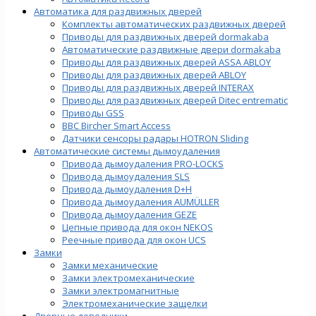
Автоматика для раздвижных дверей
Комплекты автоматических раздвижных дверей
Приводы для раздвижных дверей dormakaba
Автоматические раздвижные двери dormakaba
Приводы для раздвижных дверей ASSA ABLOY
Приводы для раздвижных дверей ABLOY
Приводы для раздвижных дверей INTERAX
Приводы для раздвижных дверей Ditec entrematic
Приводы GSS
BBC Bircher Smart Access
Датчики сенсоры радары HOTRON Sliding
Автоматические системы дымоудаления
Привода дымоудаления PRO-LOCKS
Привода дымоудаления SLS
Привода дымоудаления D+H
Привода дымоудаления AUMÜLLER
Привода дымоудаления GEZE
Цепные привода для окон NEKOS
Реечные привода для окон UСS
Замки
Замки механические
Замки электромеханические
Замки электромагнитные
Электромеханические защелки
Дверные доводчики