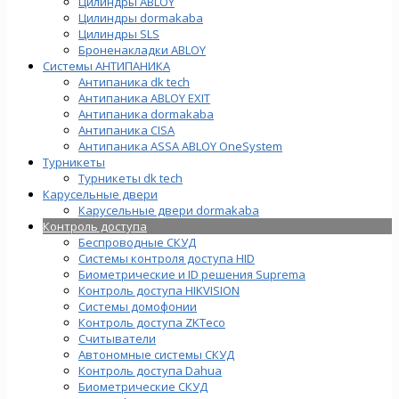
Цилиндры ABLOY
Цилиндры dormakaba
Цилиндры SLS
Броненакладки ABLOY
Системы АНТИПАНИКА
Антипаника dk tech
Антипаника ABLOY EXIT
Антипаника dormakaba
Антипаника СISA
Антипаника ASSA ABLOY OneSystem
Турникеты
Турникеты dk tech
Карусельные двери
Карусельные двери dormakaba
Контроль доступа
Беспроводные СКУД
Системы контроля доступа HID
Биометрические и ID решения Suprema
Контроль доступа HIKVISION
Системы домофонии
Контроль доступа ZKTeco
Считыватели
Автономные системы СКУД
Контроль доступа Dahua
Биометрические СКУД