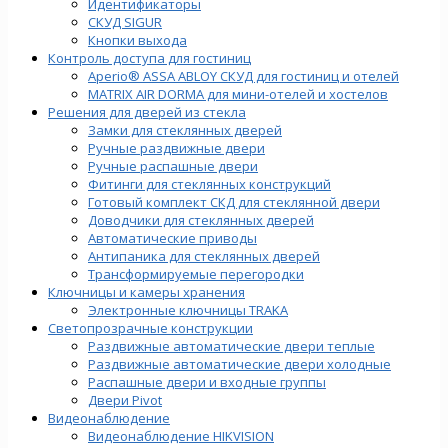
Идентификаторы
СКУД SIGUR
Кнопки выхода
Контроль доступа для гостиниц
Aperio® ASSA ABLOY СКУД для гостиниц и отелей
MATRIX AIR DORMA для мини-отелей и хостелов
Решения для дверей из стекла
Замки для стеклянных дверей
Ручные раздвижные двери
Ручные распашные двери
Фитинги для стеклянных конструкций
Готовый комплект СКД для стеклянной двери
Доводчики для стеклянных дверей
Автоматические приводы
Антипаника для стеклянных дверей
Трансформируемые перегородки
Ключницы и камеры хранения
Электронные ключницы TRAKA
Светопрозрачные конструкции
Раздвижные автоматические двери теплые
Раздвижные автоматические двери холодные
Распашные двери и входные группы
Двери Pivot
Видеонаблюдение
Видеонаблюдение HIKVISION