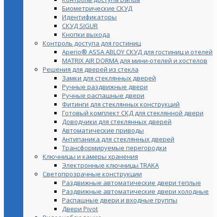
Биометрические СКУД
Идентификаторы
СКУД SIGUR
Кнопки выхода
Контроль доступа для гостиниц
Aperio® ASSA ABLOY СКУД для гостиниц и отелей
MATRIX AIR DORMA для мини-отелей и хостелов
Решения для дверей из стекла
Замки для стеклянных дверей
Ручные раздвижные двери
Ручные распашные двери
Фитинги для стеклянных конструкций
Готовый комплект СКД для стеклянной двери
Доводчики для стеклянных дверей
Автоматические приводы
Антипаника для стеклянных дверей
Трансформируемые перегородки
Ключницы и камеры хранения
Электронные ключницы TRAKA
Светопрозрачные конструкции
Раздвижные автоматические двери теплые
Раздвижные автоматические двери холодные
Распашные двери и входные группы
Двери Pivot