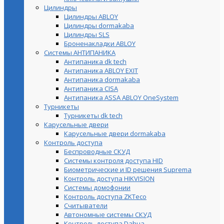
Цилиндры
Цилиндры ABLOY
Цилиндры dormakaba
Цилиндры SLS
Броненакладки ABLOY
Системы АНТИПАНИКА
Антипаника dk tech
Антипаника ABLOY EXIT
Антипаника dormakaba
Антипаника СISA
Антипаника ASSA ABLOY OneSystem
Турникеты
Турникеты dk tech
Карусельные двери
Карусельные двери dormakaba
Контроль доступа
Беспроводные СКУД
Системы контроля доступа HID
Биометрические и ID решения Suprema
Контроль доступа HIKVISION
Системы домофонии
Контроль доступа ZKTeco
Считыватели
Автономные системы СКУД
Контроль доступа Dahua