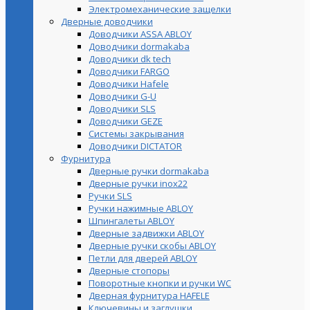
Электромеханические защелки
Дверные доводчики
Доводчики ASSA ABLOY
Доводчики dormakaba
Доводчики dk tech
Доводчики FARGO
Доводчики Hafele
Доводчики G-U
Доводчики SLS
Доводчики GEZE
Cистемы закрывания
Доводчики DICTATOR
Фурнитура
Дверные ручки dormakaba
Дверные ручки inox22
Ручки SLS
Ручки нажимные ABLOY
Шпингалеты ABLOY
Дверные задвижки ABLOY
Дверные ручки скобы ABLOY
Петли для дверей ABLOY
Дверные стопоры
Поворотные кнопки и ручки WC
Дверная фурнитура HAFELE
Ключевины и заглушки