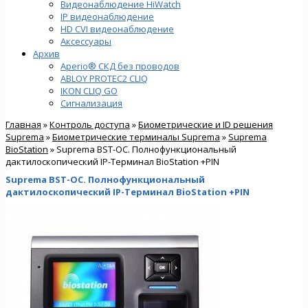
Видеонаблюдение HiWatch
IP видеонаблюдение
HD CVI видеонаблюдение
Аксессуары
Архив
Aperio® СКД без проводов
ABLOY PROTEC2 CLIQ
IKON CLIQ GO
Сигнализация
Главная
»
Контроль доступа
»
Биометрические и ID решения
Suprema
»
Биометрические терминалы Suprema
»
Suprema
BioStation
» Suprema BST-OC. Полнофункциональный
дактилоскопический IP-Терминал BioStation +PIN
Suprema BST-OC. Полнофункциональный
дактилоскопический IP-Терминал BioStation +PIN