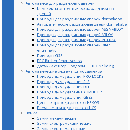
Автоматика для раздвижных дверей
Комплекты автоматических раздвижных
дверей
Приводы для раздвижных дверей dormakaba
Автоматические раздвижные двери dormakaba
Приводы для раздвижных дверей ASSA ABLOY
Приводы для раздвижных дверей ABLOY
Приводы для раздвижных дверей INTERAX
Приводы для раздвижных дверей Ditec
entrematic
Приводы GSS
BBC Bircher Smart Access
Датчики сенсоры радары HOTRON Sliding
Автоматические системы дымоудаления
Привода дымоудаления PRO-LOCKS
Привода дымоудаления SLS
Привода дымоудаления D+H
Привода дымоудаления AUMÜLLER
Привода дымоудаления GEZE
Цепные привода для окон NEKOS
Реечные привода для окон UСS
Замки
Замки механические
Замки электромеханические
Замки электромагнитные