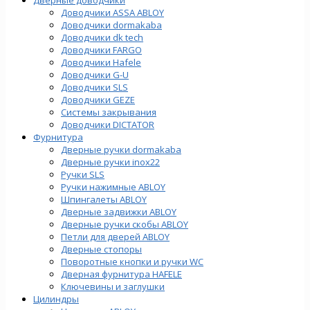
Доводчики ASSA ABLOY
Доводчики dormakaba
Доводчики dk tech
Доводчики FARGO
Доводчики Hafele
Доводчики G-U
Доводчики SLS
Доводчики GEZE
Cистемы закрывания
Доводчики DICTATOR
Фурнитура
Дверные ручки dormakaba
Дверные ручки inox22
Ручки SLS
Ручки нажимные ABLOY
Шпингалеты ABLOY
Дверные задвижки ABLOY
Дверные ручки скобы ABLOY
Петли для дверей ABLOY
Дверные стопоры
Поворотные кнопки и ручки WC
Дверная фурнитура HAFELE
Ключевины и заглушки
Цилиндры