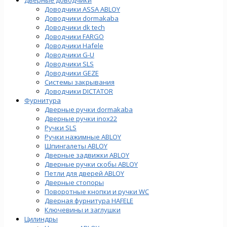
Доводчики ASSA ABLOY
Доводчики dormakaba
Доводчики dk tech
Доводчики FARGO
Доводчики Hafele
Доводчики G-U
Доводчики SLS
Доводчики GEZE
Cистемы закрывания
Доводчики DICTATOR
Фурнитура
Дверные ручки dormakaba
Дверные ручки inox22
Ручки SLS
Ручки нажимные ABLOY
Шпингалеты ABLOY
Дверные задвижки ABLOY
Дверные ручки скобы ABLOY
Петли для дверей ABLOY
Дверные стопоры
Поворотные кнопки и ручки WC
Дверная фурнитура HAFELE
Ключевины и заглушки
Цилиндры