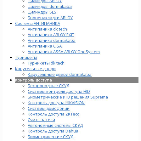
Цилиндры ABLOY
Цилиндры dormakaba
Цилиндры SLS
Броненакладки ABLOY
Системы АНТИПАНИКА
Антипаника dk tech
Антипаника ABLOY EXIT
Антипаника dormakaba
Антипаника СISA
Антипаника ASSA ABLOY OneSystem
Турникеты
Турникеты dk tech
Карусельные двери
Карусельные двери dormakaba
Контроль доступа
Беспроводные СКУД
Системы контроля доступа HID
Биометрические и ID решения Suprema
Контроль доступа HIKVISION
Системы домофонии
Контроль доступа ZKTeco
Считыватели
Автономные системы СКУД
Контроль доступа Dahua
Биометрические СКУД