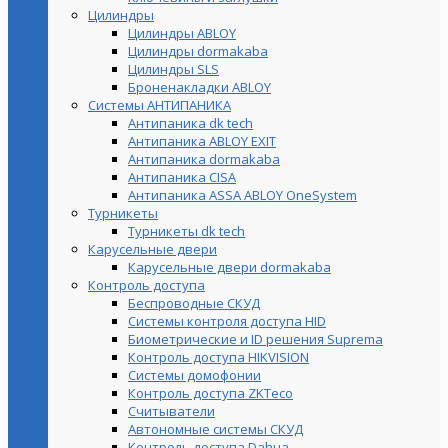
Цилиндры
Цилиндры ABLOY
Цилиндры dormakaba
Цилиндры SLS
Броненакладки ABLOY
Системы АНТИПАНИКА
Антипаника dk tech
Антипаника ABLOY EXIT
Антипаника dormakaba
Антипаника СISA
Антипаника ASSA ABLOY OneSystem
Турникеты
Турникеты dk tech
Карусельные двери
Карусельные двери dormakaba
Контроль доступа
Беспроводные СКУД
Системы контроля доступа HID
Биометрические и ID решения Suprema
Контроль доступа HIKVISION
Системы домофонии
Контроль доступа ZKTeco
Считыватели
Автономные системы СКУД
Контроль доступа Dahua