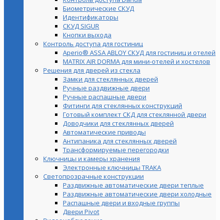
Биометрические СКУД
Идентификаторы
СКУД SIGUR
Кнопки выхода
Контроль доступа для гостиниц
Aperio® ASSA ABLOY СКУД для гостиниц и отелей
MATRIX AIR DORMA для мини-отелей и хостелов
Решения для дверей из стекла
Замки для стеклянных дверей
Ручные раздвижные двери
Ручные распашные двери
Фитинги для стеклянных конструкций
Готовый комплект СКД для стеклянной двери
Доводчики для стеклянных дверей
Автоматические приводы
Антипаника для стеклянных дверей
Трансформируемые перегородки
Ключницы и камеры хранения
Электронные ключницы TRAKA
Светопрозрачные конструкции
Раздвижные автоматические двери теплые
Раздвижные автоматические двери холодные
Распашные двери и входные группы
Двери Pivot