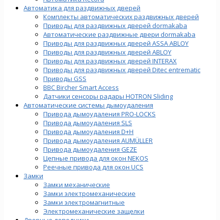
Автоматика для раздвижных дверей
Комплекты автоматических раздвижных дверей
Приводы для раздвижных дверей dormakaba
Автоматические раздвижные двери dormakaba
Приводы для раздвижных дверей ASSA ABLOY
Приводы для раздвижных дверей ABLOY
Приводы для раздвижных дверей INTERAX
Приводы для раздвижных дверей Ditec entrematic
Приводы GSS
BBC Bircher Smart Access
Датчики сенсоры радары HOTRON Sliding
Автоматические системы дымоудаления
Привода дымоудаления PRO-LOCKS
Привода дымоудаления SLS
Привода дымоудаления D+H
Привода дымоудаления AUMÜLLER
Привода дымоудаления GEZE
Цепные привода для окон NEKOS
Реечные привода для окон UСS
Замки
Замки механические
Замки электромеханические
Замки электромагнитные
Электромеханические защелки
Дверные доводчики