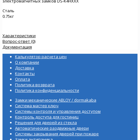
электромагнитных замков DS-K4HXXX
Сталь
0.75кг
Характеристики
Вопрос-ответ (0)
Документация
Калькулятор расчета цен
О компании
Доставка
Контакты
Оплата
Политика возврата
Политика конфиденциальности
Замки механические ABLOY / dormakaba
Система мастер ключ
Системы контроля и управления доступом
Контроль доступа для гостиниц
Решения для дверей из стекла
Автоматические раздвижные двери
Системы закрывания дверей при пожаре
Замки антипаника