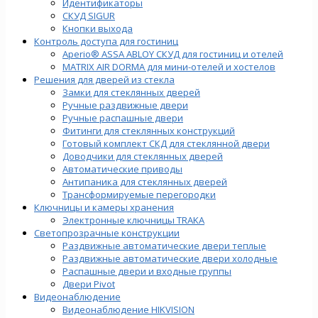
Идентификаторы
СКУД SIGUR
Кнопки выхода
Контроль доступа для гостиниц
Aperio® ASSA ABLOY СКУД для гостиниц и отелей
MATRIX AIR DORMA для мини-отелей и хостелов
Решения для дверей из стекла
Замки для стеклянных дверей
Ручные раздвижные двери
Ручные распашные двери
Фитинги для стеклянных конструкций
Готовый комплект СКД для стеклянной двери
Доводчики для стеклянных дверей
Автоматические приводы
Антипаника для стеклянных дверей
Трансформируемые перегородки
Ключницы и камеры хранения
Электронные ключницы TRAKA
Светопрозрачные конструкции
Раздвижные автоматические двери теплые
Раздвижные автоматические двери холодные
Распашные двери и входные группы
Двери Pivot
Видеонаблюдение
Видеонаблюдение HIKVISION