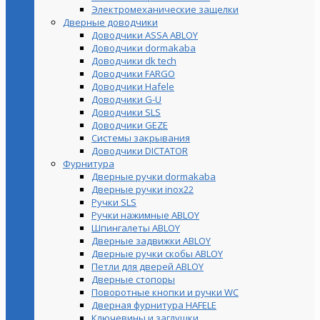
Электромеханические защелки
Дверные доводчики
Доводчики ASSA ABLOY
Доводчики dormakaba
Доводчики dk tech
Доводчики FARGO
Доводчики Hafele
Доводчики G-U
Доводчики SLS
Доводчики GEZE
Cистемы закрывания
Доводчики DICTATOR
Фурнитура
Дверные ручки dormakaba
Дверные ручки inox22
Ручки SLS
Ручки нажимные ABLOY
Шпингалеты ABLOY
Дверные задвижки ABLOY
Дверные ручки скобы ABLOY
Петли для дверей ABLOY
Дверные стопоры
Поворотные кнопки и ручки WC
Дверная фурнитура HAFELE
Ключевины и заглушки