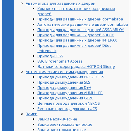
Автоматика для раздвижных дверей
Комплекты автоматических раздвижных
дверей
Приводы для раздвижных дверей dormakaba
Автоматические раздвижные двери dormakaba
Приводы для раздвижных дверей ASSA ABLOY
Приводы для раздвижных дверей ABLOY
Приводы для раздвижных дверей INTERAX
Приводы для раздвижных дверей Ditec
entrematic
Приводы GSS
BBC Bircher Smart Access
Датчики сенсоры радары HOTRON Sliding
Автоматические системы дымоудаления
Привода дымоудаления PRO-LOCKS
Привода дымоудаления SLS
Привода дымоудаления D+H
Привода дымоудаления AUMÜLLER
Привода дымоудаления GEZE
Цепные привода для окон NEKOS
Реечные привода для окон UСS
Замки
Замки механические
Замки электромеханические
Замки электромагнитные