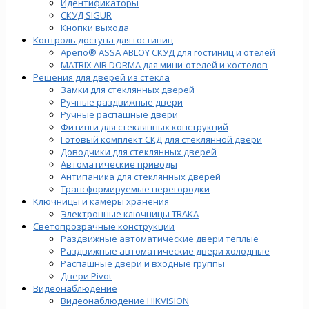
Идентификаторы
СКУД SIGUR
Кнопки выхода
Контроль доступа для гостиниц
Aperio® ASSA ABLOY СКУД для гостиниц и отелей
MATRIX AIR DORMA для мини-отелей и хостелов
Решения для дверей из стекла
Замки для стеклянных дверей
Ручные раздвижные двери
Ручные распашные двери
Фитинги для стеклянных конструкций
Готовый комплект СКД для стеклянной двери
Доводчики для стеклянных дверей
Автоматические приводы
Антипаника для стеклянных дверей
Трансформируемые перегородки
Ключницы и камеры хранения
Электронные ключницы TRAKA
Светопрозрачные конструкции
Раздвижные автоматические двери теплые
Раздвижные автоматические двери холодные
Распашные двери и входные группы
Двери Pivot
Видеонаблюдение
Видеонаблюдение HIKVISION