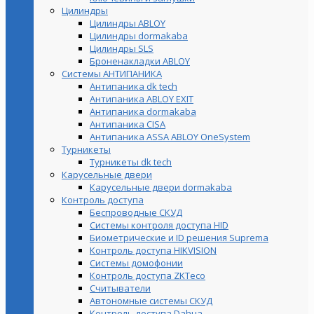
Цилиндры
Цилиндры ABLOY
Цилиндры dormakaba
Цилиндры SLS
Броненакладки ABLOY
Системы АНТИПАНИКА
Антипаника dk tech
Антипаника ABLOY EXIT
Антипаника dormakaba
Антипаника СISA
Антипаника ASSA ABLOY OneSystem
Турникеты
Турникеты dk tech
Карусельные двери
Карусельные двери dormakaba
Контроль доступа
Беспроводные СКУД
Системы контроля доступа HID
Биометрические и ID решения Suprema
Контроль доступа HIKVISION
Системы домофонии
Контроль доступа ZKTeco
Считыватели
Автономные системы СКУД
Контроль доступа Dahua