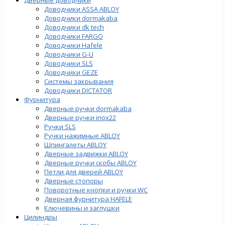
Доводчики ASSA ABLOY
Доводчики dormakaba
Доводчики dk tech
Доводчики FARGO
Доводчики Hafele
Доводчики G-U
Доводчики SLS
Доводчики GEZE
Cистемы закрывания
Доводчики DICTATOR
Фурнитура
Дверные ручки dormakaba
Дверные ручки inox22
Ручки SLS
Ручки нажимные ABLOY
Шпингалеты ABLOY
Дверные задвижки ABLOY
Дверные ручки скобы ABLOY
Петли для дверей ABLOY
Дверные стопоры
Поворотные кнопки и ручки WC
Дверная фурнитура HAFELE
Ключевины и заглушки
Цилиндры