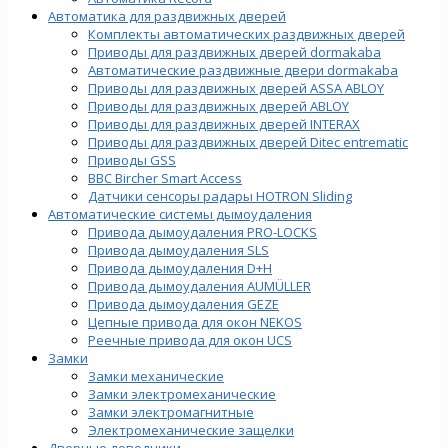
Автоматика для раздвижных дверей
Комплекты автоматических раздвижных дверей
Приводы для раздвижных дверей dormakaba
Автоматические раздвижные двери dormakaba
Приводы для раздвижных дверей ASSA ABLOY
Приводы для раздвижных дверей ABLOY
Приводы для раздвижных дверей INTERAX
Приводы для раздвижных дверей Ditec entrematic
Приводы GSS
BBC Bircher Smart Access
Датчики сенсоры радары HOTRON Sliding
Автоматические системы дымоудаления
Привода дымоудаления PRO-LOCKS
Привода дымоудаления SLS
Привода дымоудаления D+H
Привода дымоудаления AUMÜLLER
Привода дымоудаления GEZE
Цепные привода для окон NEKOS
Реечные привода для окон UСS
Замки
Замки механические
Замки электромеханические
Замки электромагнитные
Электромеханические защелки
Дверные доводчики