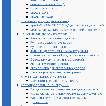
Биометрические СКУД
Идентификаторы
СКУД SIGUR
Кнопки выхода
Контроль доступа для гостиниц
Aperio® ASSA ABLOY СКУД для гостиниц и отелей
MATRIX AIR DORMA для мини-отелей и хостелов
Решения для дверей из стекла
Замки для стеклянных дверей
Ручные раздвижные двери
Ручные распашные двери
Фитинги для стеклянных конструкций
Готовый комплект СКД для стеклянной двери
Доводчики для стеклянных дверей
Автоматические приводы
Антипаника для стеклянных дверей
Трансформируемые перегородки
Ключницы и камеры хранения
Электронные ключницы TRAKA
Светопрозрачные конструкции
Раздвижные автоматические двери теплые
Раздвижные автоматические двери холодные
Распашные двери и входные группы
Двери Pivot