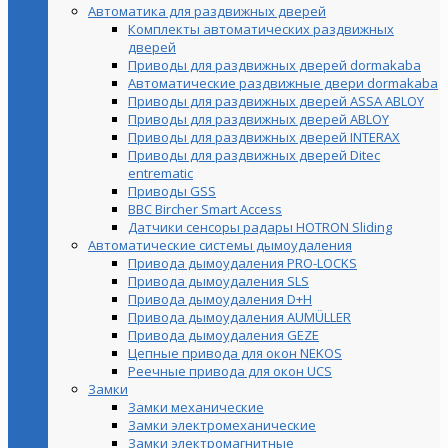
Автоматика для раздвижных дверей
Комплекты автоматических раздвижных
дверей
Приводы для раздвижных дверей dormakaba
Автоматические раздвижные двери dormakaba
Приводы для раздвижных дверей ASSA ABLOY
Приводы для раздвижных дверей ABLOY
Приводы для раздвижных дверей INTERAX
Приводы для раздвижных дверей Ditec
entrematic
Приводы GSS
BBC Bircher Smart Access
Датчики сенсоры радары HOTRON Sliding
Автоматические системы дымоудаления
Привода дымоудаления PRO-LOCKS
Привода дымоудаления SLS
Привода дымоудаления D+H
Привода дымоудаления AUMÜLLER
Привода дымоудаления GEZE
Цепные привода для окон NEKOS
Реечные привода для окон UСS
Замки
Замки механические
Замки электромеханические
Замки электромагнитные