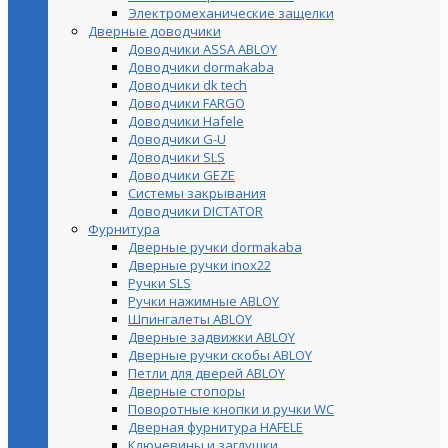
Электромеханические защелки
Дверные доводчики
Доводчики ASSA ABLOY
Доводчики dormakaba
Доводчики dk tech
Доводчики FARGO
Доводчики Hafele
Доводчики G-U
Доводчики SLS
Доводчики GEZE
Cистемы закрывания
Доводчики DICTATOR
Фурнитура
Дверные ручки dormakaba
Дверные ручки inox22
Ручки SLS
Ручки нажимные ABLOY
Шпингалеты ABLOY
Дверные задвижки ABLOY
Дверные ручки скобы ABLOY
Петли для дверей ABLOY
Дверные стопоры
Поворотные кнопки и ручки WC
Дверная фурнитура HAFELE
Ключевины и заглушки