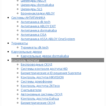
Цилиндры ABLOY
Цилиндры dormakaba
Цилиндры SLS
Броненакладки ABLOY
Системы АНТИПАНИКА
Антипаника dk tech
Антипаника ABLOY EXIT
Антипаника dormakaba
Антипаника СISA
Антипаника ASSA ABLOY OneSystem
Турникеты
Турникеты dk tech
Карусельные двери
Карусельные двери dormakaba
Контроль доступа
Беспроводные СКУД
Системы контроля доступа HID
Биометрические и ID решения Suprema
Контроль доступа HIKVISION
Системы домофонии
Контроль доступа ZKTeco
Считыватели
Автономные системы СКУД
Контроль доступа Dahua
Биометрические СКУД