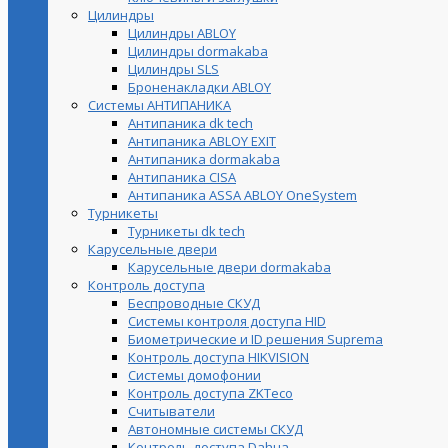
Цилиндры
Цилиндры ABLOY
Цилиндры dormakaba
Цилиндры SLS
Броненакладки ABLOY
Системы АНТИПАНИКА
Антипаника dk tech
Антипаника ABLOY EXIT
Антипаника dormakaba
Антипаника СISA
Антипаника ASSA ABLOY OneSystem
Турникеты
Турникеты dk tech
Карусельные двери
Карусельные двери dormakaba
Контроль доступа
Беспроводные СКУД
Системы контроля доступа HID
Биометрические и ID решения Suprema
Контроль доступа HIKVISION
Системы домофонии
Контроль доступа ZKTeco
Считыватели
Автономные системы СКУД
Контроль доступа Dahua