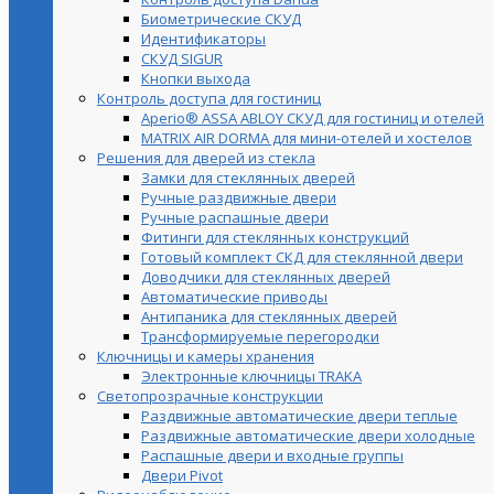
Биометрические СКУД
Идентификаторы
СКУД SIGUR
Кнопки выхода
Контроль доступа для гостиниц
Aperio® ASSA ABLOY СКУД для гостиниц и отелей
MATRIX AIR DORMA для мини-отелей и хостелов
Решения для дверей из стекла
Замки для стеклянных дверей
Ручные раздвижные двери
Ручные распашные двери
Фитинги для стеклянных конструкций
Готовый комплект СКД для стеклянной двери
Доводчики для стеклянных дверей
Автоматические приводы
Антипаника для стеклянных дверей
Трансформируемые перегородки
Ключницы и камеры хранения
Электронные ключницы TRAKA
Светопрозрачные конструкции
Раздвижные автоматические двери теплые
Раздвижные автоматические двери холодные
Распашные двери и входные группы
Двери Pivot