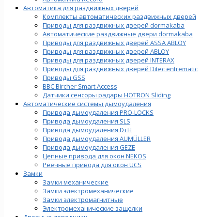
Автоматика для раздвижных дверей
Комплекты автоматических раздвижных дверей
Приводы для раздвижных дверей dormakaba
Автоматические раздвижные двери dormakaba
Приводы для раздвижных дверей ASSA ABLOY
Приводы для раздвижных дверей ABLOY
Приводы для раздвижных дверей INTERAX
Приводы для раздвижных дверей Ditec entrematic
Приводы GSS
BBC Bircher Smart Access
Датчики сенсоры радары HOTRON Sliding
Автоматические системы дымоудаления
Привода дымоудаления PRO-LOCKS
Привода дымоудаления SLS
Привода дымоудаления D+H
Привода дымоудаления AUMÜLLER
Привода дымоудаления GEZE
Цепные привода для окон NEKOS
Реечные привода для окон UСS
Замки
Замки механические
Замки электромеханические
Замки электромагнитные
Электромеханические защелки
Дверные доводчики