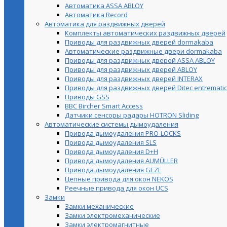
Автоматика ASSA ABLOY
Автоматика Record
Автоматика для раздвижных дверей
Комплекты автоматических раздвижных дверей
Приводы для раздвижных дверей dormakaba
Автоматические раздвижные двери dormakaba
Приводы для раздвижных дверей ASSA ABLOY
Приводы для раздвижных дверей ABLOY
Приводы для раздвижных дверей INTERAX
Приводы для раздвижных дверей Ditec entrematic
Приводы GSS
BBC Bircher Smart Access
Датчики сенсоры радары HOTRON Sliding
Автоматические системы дымоудаления
Привода дымоудаления PRO-LOCKS
Привода дымоудаления SLS
Привода дымоудаления D+H
Привода дымоудаления AUMÜLLER
Привода дымоудаления GEZE
Цепные привода для окон NEKOS
Реечные привода для окон UСS
Замки
Замки механические
Замки электромеханические
Замки электромагнитные