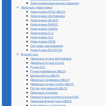
Электромеханические защелки
Дверные доводчики
Доводчики ASSA ABLOY
Доводчики dormakaba
Доводчики dk tech
Доводчики FARGO
Доводчики Hafele
Доводчики G-U
Доводчики SLS
Доводчики GEZE
Cистемы закрывания
Доводчики DICTATOR
Фурнитура
Дверные ручки dormakaba
Дверные ручки inox22
Ручки SLS
Ручки нажимные ABLOY
Шпингалеты ABLOY
Дверные задвижки ABLOY
Дверные ручки скобы ABLOY
Петли для дверей ABLOY
Дверные стопоры
Поворотные кнопки и ручки WC
Дверная фурнитура HAFELE
Ключевины и заглушки