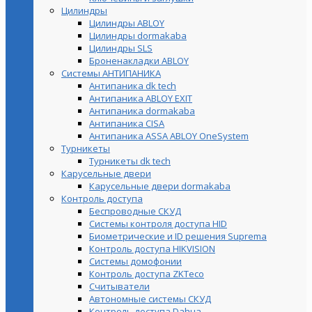
Цилиндры
Цилиндры ABLOY
Цилиндры dormakaba
Цилиндры SLS
Броненакладки ABLOY
Системы АНТИПАНИКА
Антипаника dk tech
Антипаника ABLOY EXIT
Антипаника dormakaba
Антипаника СISA
Антипаника ASSA ABLOY OneSystem
Турникеты
Турникеты dk tech
Карусельные двери
Карусельные двери dormakaba
Контроль доступа
Беспроводные СКУД
Системы контроля доступа HID
Биометрические и ID решения Suprema
Контроль доступа HIKVISION
Системы домофонии
Контроль доступа ZKTeco
Считыватели
Автономные системы СКУД
Контроль доступа Dahua