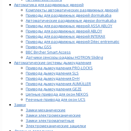
Автоматика для раздвижных дверей
Комплекты автоматических раздвижных дверей
Приводы для раздвижных дверей dormakaba
Автоматические раздвижные двери dormakaba
Приводы для раздвижных дверей ASSA ABLOY
Приводы для раздвижных дверей ABLOY
Приводы для раздвижных дверей INTERAX
Приводы для раздвижных дверей Ditec entrematic
Приводы GSS
BBC Bircher Smart Access
Датчики сенсоры радары HOTRON Sliding
Автоматические системы дымоудаления
Привода дымоудаления PRO-LOCKS
Привода дымоудаления SLS
Привода дымоудаления D+H
Привода дымоудаления AUMÜLLER
Привода дымоудаления GEZE
Цепные привода для окон NEKOS
Реечные привода для окон UСS
Замки
Замки механические
Замки электромеханические
Замки электромагнитные
Электромеханические защелки
Дверные доводчики