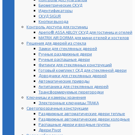
Биометрические СКУД
Идентификаторы
СКУД SIGUR
Кнопки выхода
Контроль доступа для гостиниц
Aperio® ASSA ABLOY СКУД для гостиниц и отелей
MATRIX AIR DORMA для мини-отелей и хостелов
Решения для дверей из стекла
Замки для стеклянных дверей
Ручные раздвижные двери
Ручные распашные двери
Фитинги для стеклянных конструкций
Готовый комплект СКД для стеклянной двери
Доводчики для стеклянных дверей
Автоматические приводы
Антипаника для стеклянных дверей
Трансформируемые перегородки
Ключницы и камеры хранения
Электронные ключницы TRAKA
Светопрозрачные конструкции
Раздвижные автоматические двери теплые
Раздвижные автоматические двери холодные
Распашные двери и входные группы
Двери Pivot