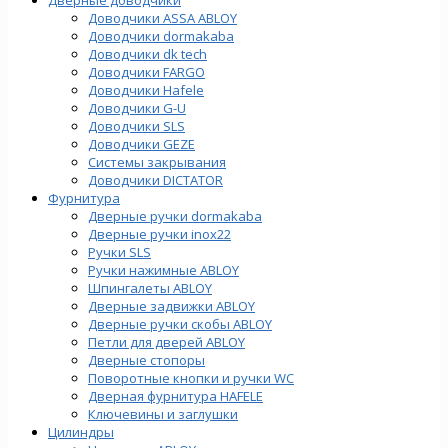
Доводчики ASSA ABLOY
Доводчики dormakaba
Доводчики dk tech
Доводчики FARGO
Доводчики Hafele
Доводчики G-U
Доводчики SLS
Доводчики GEZE
Cистемы закрывания
Доводчики DICTATOR
Фурнитура
Дверные ручки dormakaba
Дверные ручки inox22
Ручки SLS
Ручки нажимные ABLOY
Шпингалеты ABLOY
Дверные задвижки ABLOY
Дверные ручки скобы ABLOY
Петли для дверей ABLOY
Дверные стопоры
Поворотные кнопки и ручки WC
Дверная фурнитура HAFELE
Ключевины и заглушки
Цилиндры