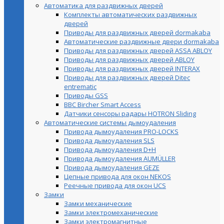
Автоматика для раздвижных дверей
Комплекты автоматических раздвижных
дверей
Приводы для раздвижных дверей dormakaba
Автоматические раздвижные двери dormakaba
Приводы для раздвижных дверей ASSA ABLOY
Приводы для раздвижных дверей ABLOY
Приводы для раздвижных дверей INTERAX
Приводы для раздвижных дверей Ditec
entrematic
Приводы GSS
BBC Bircher Smart Access
Датчики сенсоры радары HOTRON Sliding
Автоматические системы дымоудаления
Привода дымоудаления PRO-LOCKS
Привода дымоудаления SLS
Привода дымоудаления D+H
Привода дымоудаления AUMÜLLER
Привода дымоудаления GEZE
Цепные привода для окон NEKOS
Реечные привода для окон UСS
Замки
Замки механические
Замки электромеханические
Замки электромагнитные