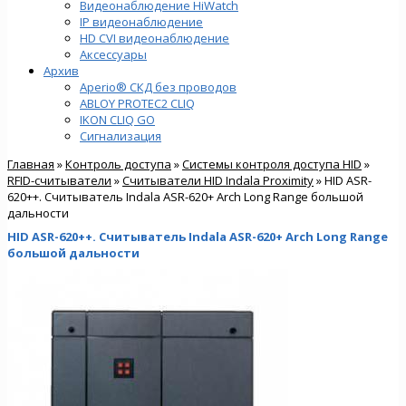
Видеонаблюдение HiWatch
IP видеонаблюдение
HD CVI видеонаблюдение
Аксессуары
Архив
Aperio® СКД без проводов
ABLOY PROTEC2 CLIQ
IKON CLIQ GO
Сигнализация
Главная
»
Контроль доступа
»
Системы контроля доступа HID
»
RFID-считыватели
»
Считыватели HID Indala Proximity
» HID ASR-
620++. Считыватель Indala ASR-620+ Arch Long Range большой
дальности
HID ASR-620++. Считыватель Indala ASR-620+ Arch Long Range
большой дальности