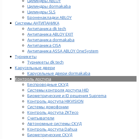
Цилиндры ABLOY
Цилиндры dormakaba
Цилиндры SLS
Броненакладки ABLOY
Системы АНТИПАНИКА
Антипаника dk tech
Антипаника ABLOY EXIT
Антипаника dormakaba
Антипаника СISA
Антипаника ASSA ABLOY OneSystem
Турникеты
Турникеты dk tech
Карусельные двери
Карусельные двери dormakaba
Контроль доступа
Беспроводные СКУД
Системы контроля доступа HID
Биометрические и ID решения Suprema
Контроль доступа HIKVISION
Системы домофонии
Контроль доступа ZKTeco
Считыватели
Автономные системы СКУД
Контроль доступа Dahua
Биометрические СКУД