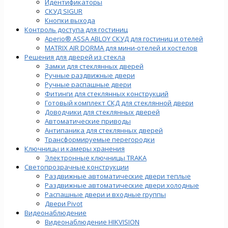
Идентификаторы
СКУД SIGUR
Кнопки выхода
Контроль доступа для гостиниц
Aperio® ASSA ABLOY СКУД для гостиниц и отелей
MATRIX AIR DORMA для мини-отелей и хостелов
Решения для дверей из стекла
Замки для стеклянных дверей
Ручные раздвижные двери
Ручные распашные двери
Фитинги для стеклянных конструкций
Готовый комплект СКД для стеклянной двери
Доводчики для стеклянных дверей
Автоматические приводы
Антипаника для стеклянных дверей
Трансформируемые перегородки
Ключницы и камеры хранения
Электронные ключницы TRAKA
Светопрозрачные конструкции
Раздвижные автоматические двери теплые
Раздвижные автоматические двери холодные
Распашные двери и входные группы
Двери Pivot
Видеонаблюдение
Видеонаблюдение HIKVISION