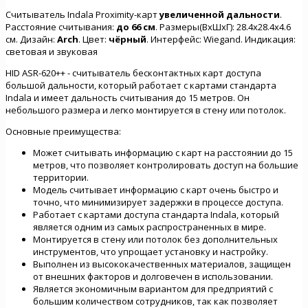
Считыватель Indala Proximity-карт
увеличенной дальности
.
Расстояние считывания:
до 66 см
. Размеры(ВхШхГ): 28.4x28.4x4.6
см. Дизайн:
Arch
. Цвет:
чёрный
. Интерфейс: Wiegand. Индикация:
световая и звуковая
HID ASR-620++ - считыватель бесконтактных карт доступа
большой дальности, который работает с картами стандарта
Indala и имеет дальность считывания до 15 метров. Он
небольшого размера и легко монтируется в стену или потолок.
Основные преимущества:
Может считывать информацию с карт на расстоянии до 15
метров, что позволяет контролировать доступ на большие
территории.
Модель считывает информацию с карт очень быстро и
точно, что минимизирует задержки в процессе доступа.
Работает с картами доступа стандарта Indala, который
является одним из самых распространенных в мире.
Монтируется в стену или потолок без дополнительных
инструментов, что упрощает установку и настройку.
Выполнен из высококачественных материалов, защищен
от внешних факторов и долговечен в использовании.
Является экономичным вариантом для предприятий с
большим количеством сотрудников, так как позволяет