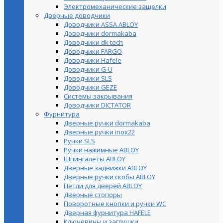
Электромеханические защелки
Дверные доводчики
Доводчики ASSA ABLOY
Доводчики dormakaba
Доводчики dk tech
Доводчики FARGO
Доводчики Hafele
Доводчики G-U
Доводчики SLS
Доводчики GEZE
Cистемы закрывания
Доводчики DICTATOR
Фурнитура
Дверные ручки dormakaba
Дверные ручки inox22
Ручки SLS
Ручки нажимные ABLOY
Шпингалеты ABLOY
Дверные задвижки ABLOY
Дверные ручки скобы ABLOY
Петли для дверей ABLOY
Дверные стопоры
Поворотные кнопки и ручки WC
Дверная фурнитура HAFELE
Ключевины и заглушки