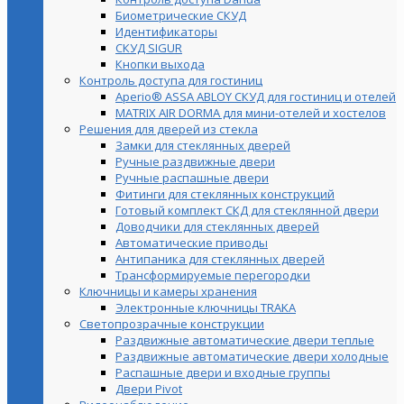
Биометрические СКУД
Идентификаторы
СКУД SIGUR
Кнопки выхода
Контроль доступа для гостиниц
Aperio® ASSA ABLOY СКУД для гостиниц и отелей
MATRIX AIR DORMA для мини-отелей и хостелов
Решения для дверей из стекла
Замки для стеклянных дверей
Ручные раздвижные двери
Ручные распашные двери
Фитинги для стеклянных конструкций
Готовый комплект СКД для стеклянной двери
Доводчики для стеклянных дверей
Автоматические приводы
Антипаника для стеклянных дверей
Трансформируемые перегородки
Ключницы и камеры хранения
Электронные ключницы TRAKA
Светопрозрачные конструкции
Раздвижные автоматические двери теплые
Раздвижные автоматические двери холодные
Распашные двери и входные группы
Двери Pivot