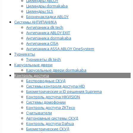
Цилиндры ABLOY
Цилиндры dormakaba
Цилиндры SLS
Броненакладки ABLOY
Системы АНТИПАНИКА
Антипаника dk tech
Антипаника ABLOY EXIT
Антипаника dormakaba
Антипаника СISA
Антипаника ASSA ABLOY OneSystem
Турникеты
Турникеты dk tech
Карусельные двери
Карусельные двери dormakaba
Контроль доступа
Беспроводные СКУД
Системы контроля доступа HID
Биометрические и ID решения Suprema
Контроль доступа HIKVISION
Системы домофонии
Контроль доступа ZKTeco
Считыватели
Автономные системы СКУД
Контроль доступа Dahua
Биометрические СКУД