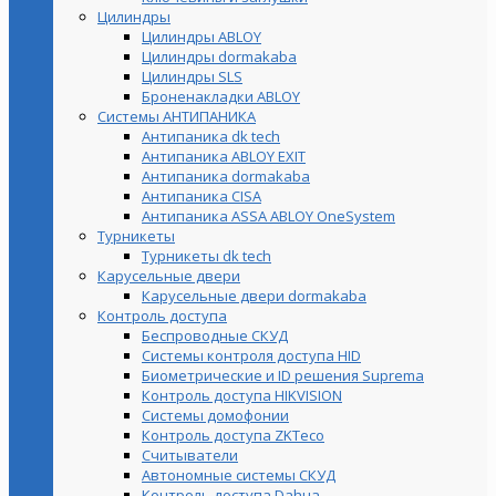
Цилиндры
Цилиндры ABLOY
Цилиндры dormakaba
Цилиндры SLS
Броненакладки ABLOY
Системы АНТИПАНИКА
Антипаника dk tech
Антипаника ABLOY EXIT
Антипаника dormakaba
Антипаника СISA
Антипаника ASSA ABLOY OneSystem
Турникеты
Турникеты dk tech
Карусельные двери
Карусельные двери dormakaba
Контроль доступа
Беспроводные СКУД
Системы контроля доступа HID
Биометрические и ID решения Suprema
Контроль доступа HIKVISION
Системы домофонии
Контроль доступа ZKTeco
Считыватели
Автономные системы СКУД
Контроль доступа Dahua