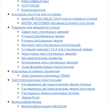
Идентификаторы
СКУД SIGUR
Кнопки выхода
Контроль доступа для гостиниц
Aperio® ASSA ABLOY СКУД для гостиниц и отелей
MATRIX AIR DORMA для мини-отелей и хостелов
Решения для дверей из стекла
Замки для стеклянных дверей
Ручные раздвижные двери
Ручные распашные двери
Фитинги для стеклянных конструкций
Готовый комплект СКД для стеклянной двери
Доводчики для стеклянных дверей
Автоматические приводы
Антипаника для стеклянных дверей
Трансформируемые перегородки
Ключницы и камеры хранения
Электронные ключницы TRAKA
Светопрозрачные конструкции
Раздвижные автоматические двери теплые
Раздвижные автоматические двери холодные
Распашные двери и входные группы
Двери Pivot
Видеонаблюдение
Видеонаблюдение HIKVISION