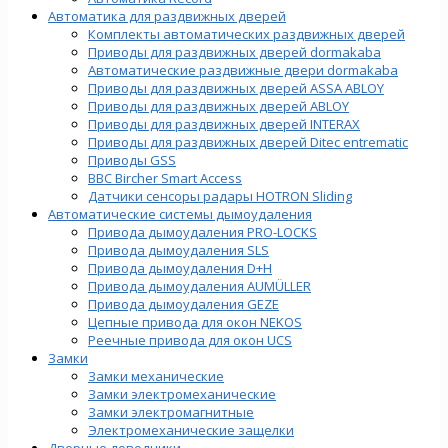
Автоматика для раздвижных дверей
Комплекты автоматических раздвижных дверей
Приводы для раздвижных дверей dormakaba
Автоматические раздвижные двери dormakaba
Приводы для раздвижных дверей ASSA ABLOY
Приводы для раздвижных дверей ABLOY
Приводы для раздвижных дверей INTERAX
Приводы для раздвижных дверей Ditec entrematic
Приводы GSS
BBC Bircher Smart Access
Датчики сенсоры радары HOTRON Sliding
Автоматические системы дымоудаления
Привода дымоудаления PRO-LOCKS
Привода дымоудаления SLS
Привода дымоудаления D+H
Привода дымоудаления AUMÜLLER
Привода дымоудаления GEZE
Цепные привода для окон NEKOS
Реечные привода для окон UСS
Замки
Замки механические
Замки электромеханические
Замки электромагнитные
Электромеханические защелки
Дверные доводчики