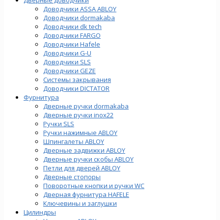
Доводчики ASSA ABLOY
Доводчики dormakaba
Доводчики dk tech
Доводчики FARGO
Доводчики Hafele
Доводчики G-U
Доводчики SLS
Доводчики GEZE
Cистемы закрывания
Доводчики DICTATOR
Фурнитура
Дверные ручки dormakaba
Дверные ручки inox22
Ручки SLS
Ручки нажимные ABLOY
Шпингалеты ABLOY
Дверные задвижки ABLOY
Дверные ручки скобы ABLOY
Петли для дверей ABLOY
Дверные стопоры
Поворотные кнопки и ручки WC
Дверная фурнитура HAFELE
Ключевины и заглушки
Цилиндры