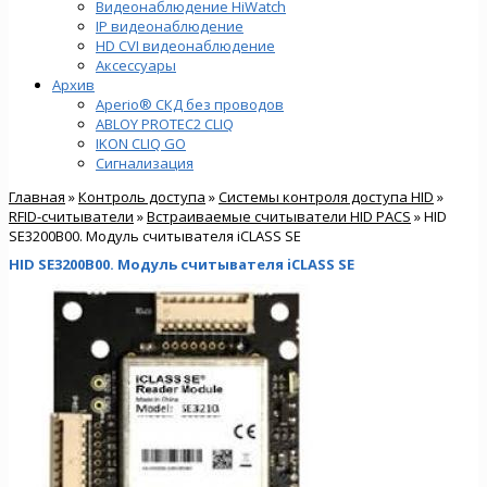
Видеонаблюдение HiWatch
IP видеонаблюдение
HD CVI видеонаблюдение
Аксессуары
Архив
Aperio® СКД без проводов
ABLOY PROTEC2 CLIQ
IKON CLIQ GO
Сигнализация
Главная
»
Контроль доступа
»
Системы контроля доступа HID
»
RFID-считыватели
»
Встраиваемые считыватели HID PACS
» HID
SE3200B00. Модуль считывателя iCLASS SE
HID SE3200B00. Модуль считывателя iCLASS SE