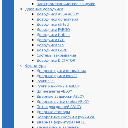
Электромеханические защелки
Дверные доводчики
Доводчики ASSA ABLOY
Доводчики dormakaba
Доводчики dk tech
Доводчики FARGO
Доводчики Hafele
Доводчики G-U
Доводчики SLS
Доводчики GEZE
Cистемы закрывания
Доводчики DICTATOR
Фурнитура
Дверные ручки dormakaba
Дверные ручки inox22
Ручки SLS
Ручки нажимные ABLOY
Шпингалеты ABLOY
Дверные задвижки ABLOY
Дверные ручки скобы ABLOY
Петли для дверей ABLOY
Дверные стопоры
Поворотные кнопки и ручки WC
Дверная фурнитура HAFELE
Ключевины и заглушки