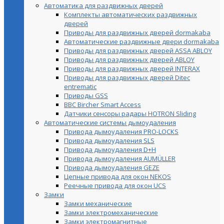
Автоматика для раздвижных дверей
Комплекты автоматических раздвижных
дверей
Приводы для раздвижных дверей dormakaba
Автоматические раздвижные двери dormakaba
Приводы для раздвижных дверей ASSA ABLOY
Приводы для раздвижных дверей ABLOY
Приводы для раздвижных дверей INTERAX
Приводы для раздвижных дверей Ditec
entrematic
Приводы GSS
BBC Bircher Smart Access
Датчики сенсоры радары HOTRON Sliding
Автоматические системы дымоудаления
Привода дымоудаления PRO-LOCKS
Привода дымоудаления SLS
Привода дымоудаления D+H
Привода дымоудаления AUMÜLLER
Привода дымоудаления GEZE
Цепные привода для окон NEKOS
Реечные привода для окон UСS
Замки
Замки механические
Замки электромеханические
Замки электромагнитные